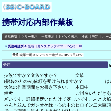
携帯対応内部作業板
新規投稿
┃
ツリー表示
┃
一覧表示
┃
トピック表示
┃
検索
┃
設定
┃
ホー
▼
受注確認所４
阪明日見＠スタッフ
07/10/15(月) 0:18
受注
城華一郎＠レンジャー連邦
07/10/28(日) 3:53
受注
技族ですか？文族ですか？ 文族
(指名の方のみ)依頼を受けられますか？ は
大体の作業期間をお書き下さい。 本日中
備考 ご指名いただきありが
ざいます。詳細指定いただけて嬉しいです。あと火焔
ゃんと並んでガンオケ緑・心の中のヒロイン二大巨頭
で、ご期待に添えるようがんばります！