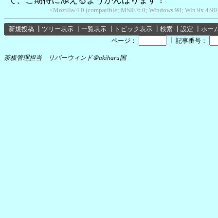
<Mozilla/4.0 (compatible; MSIE 6.0; Windows 98; Win 9x 4.9
新規投稿
┃
ツリー表示
┃
一覧表示
┃
トピック表示
┃
検索
┃
設定
┃
ホー
┃
ページ：
記事番号：
茶板管理担当 リバーウィンド＠akiharu国