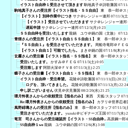
イラスト自由枠１受注させて頂きます
駒地真子＠詩歌藩国
07/11
駒地真子さんの受注所【イラスト指名・ＳＳ自由】
東 恭一郎＠ス
【イラスト】別枠作業中につき
サク＠レンジャー連邦
07/11/3(土
【イラスト】受注させていただきます
サク＠レンジャー連邦
遅延申請
サク＠レンジャー連邦
07/12/3(月) 0:23
ＳＳ自由枠を受注いたします
龍鍋 ユウ＠鍋の国（文族）
07/12
青狸さんの受注所【イラスト自由１ＳＳ自由１】
東 恭一郎＠スタ
『ＳＳ自由１』を受注させていただきます。
周船寺竜郎＠ＦＥ
【イラスト自由１】可能でしたら。
まき＠鍋の国
07/11/8(木) 9:4
玄霧さんの受注書【イラスト指名・ＳＳ指名】
東 恭一郎＠スタッ
受注いたします。
かすみ＠ＦＥＧ
07/11/3(土) 0:05
受注致します
阿部火深＠ＦＶＢ
07/11/3(土) 2:25
蝶子さんの受注書【イラスト自由１・ＳＳ指名】
東 恭一郎＠スタ
イラスト自由枠・受注希望。
花陵＠詩歌藩国
07/11/11(日) 20:22
ログを、頂いてきました。
花陵＠詩歌藩国
07/11/12(月) 22:2
申し訳ございません
伏見＠伏見藩国
08/2/20(水) 21:25
環月怜夜さんからの依頼受注【指名のみ】
東西 天狐/スタッフ
07/
Re:環月怜夜さんからの依頼受注【指名のみ】
カヲリ＠世界忍者
風野緋璃さんの受注所【指名のみ】
東 恭一郎＠スタッフ
07/11/3(
受注させていただきます。
yuzuki＠ビギナーズ王国
07/11/7(水) 
竜宮 司さんからの受注確認所【イラスト・SS自由枠...
高原鋼一郎
SS自由枠１wo
龍鍋 ユウ＠鍋の国
07/12/6(木) 3:08