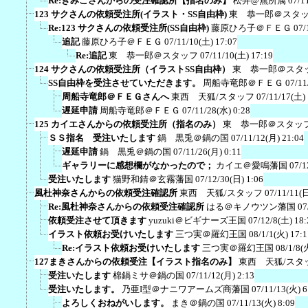
Re:きみこさんからの受注確認所【指名のみ】
松井@無所属
07/1
123 サクさんの依頼受注所(イラスト・SS自由枠)
東 恭一郎＠スタ
Re:123 サクさんの依頼受注所(SS自由枠)
藤原ひろ子＠ＦＥＧ
07/
追記
藤原ひろ子＠ＦＥＧ
07/11/10(土) 17:07
Re:追記
東 恭一郎＠スタッフ
07/11/10(土) 17:19
124 サクさんの依頼受注所（イラストSS自由枠）
東 恭一郎＠スタ
SS自由枠を受注させていただきます。
周船寺竜郎＠ＦＥＧ
07/11
周船寺竜郎＠ＦＥＧさんへ
東西 天狐/スタッフ
07/11/17(土) 
遅延申請
周船寺竜郎＠ＦＥＧ
07/11/28(水) 0:28
125 カイエさんからの依頼受注所（指名のみ）
東 恭一郎＠スタッ
ＳＳ指名 受注いたします
鍋 黒兎＠鍋の国
07/11/12(月) 21:04
遅延申請
鍋 黒兎＠鍋の国
07/11/26(月) 0:11
ギャラリーに感想欄がなかったので；
カイエ＠愛鳴藩国
07/1
受注いたします
猫野和錆＠玄霧藩国
07/12/30(日) 1:06
風杜神奈さんからの依頼受注確認所
東西 天狐/スタッフ
07/11/11(日
Re:風杜神奈さんからの依頼受注確認所
はる＠キノウツン藩国
07
依頼受注させて頂きます
yuzuki＠ビギナーズ王国
07/12/8(土) 18:
イラスト依頼お受けいたします
三つ実＠羅幻王国
08/1/1(火) 17:1
Re:イラスト依頼お受けいたします
三つ実＠羅幻王国
08/1/8(
127まきさんからの依頼受注【イラスト指名のみ】
東西 天狐/スタ
受注いたします
棉鍋ミサ＠鍋の国
07/11/12(月) 2:13
受注いたします。
乃亜I型＠ナニワアームズ商藩国
07/11/13(火) 6
よろしくおねがいします。
まき＠鍋の国
07/11/13(火) 8:09