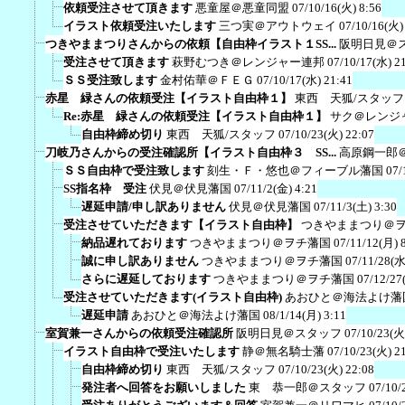
依頼受注させて頂きます
悪童屋＠悪童同盟
07/10/16(火) 8:56
イラスト依頼受注いたします
三つ実＠アウトウェイ
07/10/16(火)
つきやままつりさんからの依頼【自由枠イラスト１SS...
阪明日見＠
受注させて頂きます
萩野むつき＠レンジャー連邦
07/10/17(水) 2
ＳＳ受注致します
金村佑華＠ＦＥＧ
07/10/17(水) 21:41
赤星 緑さんの依頼受注【イラスト自由枠１】
東西 天狐/スタッフ
Re:赤星 緑さんの依頼受注【イラスト自由枠１】
サク＠レンジ
自由枠締め切り
東西 天狐/スタッフ
07/10/23(火) 22:07
刀岐乃さんからの受注確認所【イラスト自由枠３ SS...
高原鋼一郎
ＳＳ自由枠で受注致します
刻生・Ｆ・悠也＠フィーブル藩国
07/
SS指名枠 受注
伏見＠伏見藩国
07/11/2(金) 4:21
遅延申請/申し訳ありません
伏見＠伏見藩国
07/11/3(土) 3:30
受注させていただきます【イラスト自由枠】
つきやままつり＠
納品遅れております
つきやままつり＠ヲチ藩国
07/11/12(月) 
誠に申し訳ありません
つきやままつり＠ヲチ藩国
07/11/28(水
さらに遅延しております
つきやままつり＠ヲチ藩国
07/12/27
受注させていただきます(イラスト自由枠)
あおひと＠海法よけ藩
遅延申請
あおひと＠海法よけ藩国
08/1/14(月) 3:11
室賀兼一さんからの依頼受注確認所
阪明日見＠スタッフ
07/10/23(火
イラスト自由枠で受注いたします
静＠無名騎士藩
07/10/23(火) 2
自由枠締め切り
東西 天狐/スタッフ
07/10/23(火) 22:08
発注者へ回答をお願いしました
東 恭一郎＠スタッフ
07/10/