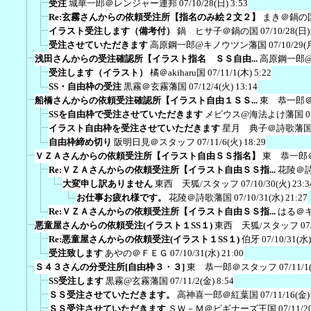
受注
城華一郎＠レンジャー連邦
07/10/28(日) 3:53
Re:玄霧さんからの依頼受注所【指名のみ絵２文２】
まき＠鍋の
イラスト受注します（備考付）
鍋 ヒサ子＠鍋の国
07/10/28(日)
受注させていただきます
高原鋼一郎@キノウツン藩国
07/10/29(
浅田さんからの受注確認所【イラスト指名 ＳＳ自由...
高原鋼一郎
受注します（イラスト）
橘＠akiharu国
07/11/1(木) 5:22
SS・自由枠の受注
黒霧＠玄霧藩国
07/12/4(火) 13:14
船橋さんからの依頼受注確認所【イラスト自由１ＳＳ...
東 恭一郎
SSを自由枠で受注させていただきます
メビウス@海法よけ藩国
0
イラスト自由枠を受注させていただきます
星月 典子＠詩歌藩
自由枠締め切り
阪明日見＠スタッフ
07/11/6(火) 18:29
ＶＺＡさんからの依頼受注所【イラスト自由ＳＳ指名】
東 恭一郎
Re:ＶＺＡさんからの依頼受注所【イラスト自由ＳＳ指...
花陵＠
大変申し訳ありません
東西 天狐/スタッフ
07/10/30(火) 23:3
お仕事お疲れ様です。
花陵＠詩歌藩国
07/10/31(水) 21:27
Re:ＶＺＡさんからの依頼受注所【イラスト自由ＳＳ指...
はる＠
悪童屋さんからの依頼受注(イラスト１SS１)
東西 天狐/スタッフ
07
Re:悪童屋さんからの依頼受注(イラスト１SS１)
伯牙
07/10/31(水)
受注致します
あやの＠ＦＥＧ
07/10/31(水) 21:00
Ｓ４３さんの分受注所[自由枠３・３]
東 恭一郎＠スタッフ
07/11/1
SS受注します
黒霧@玄霧藩国
07/11/2(金) 8:54
ＳＳ受注させていただきます。
高神喜一郎＠紅葉国
07/11/16(金)
ＳＳ受注させていただきます
ＳＷ－Ｍ＠ビギナーズ王国
07/11/2