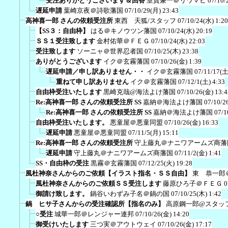
受注ありがとうございます＆回答
室賀兼一＠リワマヒ
07/10/
遅延申請
葉崎京夜＠詩歌藩国
07/10/29(月) 23:43
高神喜一郎 さんの依頼受注所
東西 天狐/スタッフ
07/10/24(水) 1:20
【SS３：自由枠】
はる＠キノウツン藩国
07/10/24(水) 20:19
ＳＳ１受注致します
金村佑華＠ＦＥＧ
07/10/24(水) 22:03
受注致します
ソーニャ＠世界忍者国
07/10/25(木) 23:38
ありがとうございます
イク＠玄霧藩国
07/10/26(金) 1:39
遅延申請／申し訳ありません・・
イク＠玄霧藩国
07/11/17(土
重ねて申し訳ありません
イク＠玄霧藩国
07/12/1(土) 4:33
自由枠受注いたします
黒崎克哉@海法よけ藩国
07/10/26(金) 13:4
Re:高神喜一郎 さんの依頼受注所 SS
嘉納＠海法よけ藩国
07/10/2
Re:高神喜一郎 さんの依頼受注所 SS
嘉納＠海法よけ藩国
07/1
自由枠受注いたします。
悪童屋＠悪童同盟
07/10/26(金) 16:33
遅延申請
悪童屋＠悪童同盟
07/11/5(月) 15:11
Re:高神喜一郎 さんの依頼受注所
守上藤丸＠ナニワアームズ商藩
遅延申請
守上藤丸＠ナニワアームズ商藩国
07/11/2(金) 1:41
SS・自由枠の受注
黒霧＠玄霧藩国
07/12/25(火) 19:28
風杜神奈さんからのご依頼【イラスト指名・ＳＳ自由】
東 恭一郎
風杜神奈さんからのご依頼ＳＳ受注します
藤原ひろ子＠ＦＥＧ
0
御請け致します。
鍋谷いわずみ子名＠鍋の国
07/10/25(木) 1:42
鍋 ヒサ子さんからの受注確認所【指名のみ】
高原鋼一郎@スタッ
○受注
城華一郎＠レンジャー連邦
07/10/26(金) 14:20
御受けいたします
三つ実＠アウトウェイ
07/10/26(金) 17:17