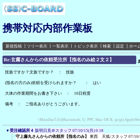
携帯対応内部作業板
新規投稿
┃
ツリー表示
┃
一覧表示
┃
トピック表示
┃
検索
┃
設定
┃
ホー
Re:玄霧さんからの依頼受注所【指名のみ絵２文２】
技族ですか？文族ですか？ ： 技族
(指名の方のみ)依頼を受けられますか？ ： はい
大体の作業期間をお書き下さい ： 10日程度
備考 ： ご指名ありがとうございます。
<Mozilla/5.0 (Macintosh; U; PPC Mac OS X; ja-jp) AppleWe
▼
受注確認所４
阪明日見＠スタッフ
07/10/15(月) 0:18
守上藤丸さんからの依頼所【指名のみ】
東西 天狐/スタッフ
07/10