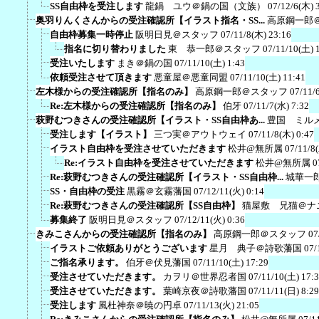
SS自由枠を受注します
龍鍋 ユウ＠鍋の国（文族）
07/12/6(木) 
奥羽りんくさんからの受注確認所【イラスト指名・SS...
高原鋼一郎
自由枠募集一時停止
阪明日見＠スタッフ
07/11/8(木) 23:16
指名に切り替わりました
東 恭一郎＠スタッフ
07/11/10(土) 
受注いたします
まき＠鍋の国
07/11/10(土) 1:43
依頼受注させて頂きます
悪童屋＠悪童同盟
07/11/10(土) 11:41
左木様からの受注確認所【指名のみ】
高原鋼一郎＠スタッフ
07/11/
Re:左木様からの受注確認所【指名のみ】
伯牙
07/11/7(水) 7:32
萩野むつきさんの受注確認所【イラスト・SS自由枠あ...
豊国 ミル
受注します【イラスト】
三つ実＠アウトウェイ
07/11/8(木) 0:47
イラスト自由枠を受注させていただきます
松井@無所属
07/11/8
Re:イラスト自由枠を受注させていただきます
松井@無所属
0
Re:萩野むつきさんの受注確認所【イラスト・SS自由枠...
城華一
SS・自由枠の受注
黒霧＠玄霧藩国
07/12/11(火) 0:14
Re:萩野むつきさんの受注確認所【SS自由枠】
猫屋敷 兄猫＠ナ
募集終了
阪明日見＠スタッフ
07/12/11(火) 0:36
きみこさんからの受注確認所【指名のみ】
高原鋼一郎＠スタッフ
07
イラストご依頼ありがとうございます
星月 典子＠詩歌藩国
07/
ご指名承ります。
伯牙＠伏見藩国
07/11/10(土) 17:29
受注させていただきます。
カヲリ＠世界忍者国
07/11/10(土) 17:
受注させていただきます。
葉崎京夜＠詩歌藩国
07/11/11(日) 8:29
受注します
風杜神奈＠暁の円卓
07/11/13(火) 21:05