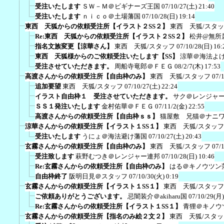
受注いたします
ＳＷ－Ｍ＠ビギナーズ王国
07/10/27(土) 21:40
受注いたします
ｎｉｃｏ＠土場藩国
07/10/28(日) 19:14
東西 天狐からの依頼受注所【イラスト２SS２】
東西 天狐/スタ
Re:東西 天狐からの依頼受注所【イラスト２SS２】
松井@無所
指名文族変更【涼華さん】
東西 天狐/スタッフ
07/10/28(日) 16:
東西 天狐様からのご依頼受注いたします【SS】
涼華＠海法よ
受注させていただきます。
周船寺竜郎＠ＦＥＧ
08/2/7(木) 17:53
高渡さんからの依頼受注所【自由枠のみ】
東西 天狐/スタッフ
07/
追加要望
東西 天狐/スタッフ
07/10/27(土) 22:24
イラスト自由枠１ 受注させていただきます。
サク＠レンジャ
ＳＳ１発注いたします
金村佑華＠ＦＥＧ
07/11/2(金) 22:55
高渡さんからの依頼受注所【自由枠ｓｓ】
猫屋敷 兄猫＠ナニ
涼華さんからの依頼受注所【イラスト１SS１】
東西 天狐/スタッフ
受注いたします
うにょ＠海法避け藩国
07/10/27(土) 20:43
玄霧さんからの依頼受注所【自由枠のみ】
東西 天狐/スタッフ
07/
受注致します
萩野むつき＠レンジャー連邦
07/10/28(日) 10:46
Re:玄霧さんからの依頼受注所【自由枠のみ】
はる＠キノウツン
自由枠終了
阪明日見＠スタッフ
07/10/30(火) 0:19
玄霧さんからの依頼受注所【イラスト１SS１】
東西 天狐/スタッフ
ご依頼ありがとうございます。
忌闇装介＠akiharu国
07/10/29(月)
Re:玄霧さんからの依頼受注所【イラスト１SS１】
青狸＠キノウ
玄霧さんからの依頼受注所【指名のみ絵２文２】
東西 天狐/スタッ