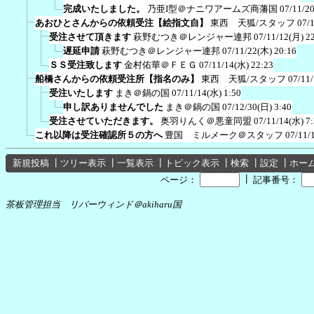
完成いたしました。
乃亜I型＠ナニワアームズ商藩国
07/11/2
あおひとさんからの依頼受注【絵指文自】
東西 天狐/スタッフ
07/
受注させて頂きます
萩野むつき＠レンジャー連邦
07/11/12(月) 2
遅延申請
萩野むつき＠レンジャー連邦
07/11/22(木) 20:16
ＳＳ受注致します
金村佑華＠ＦＥＧ
07/11/14(水) 22:23
船橋さんからの依頼受注所【指名のみ】
東西 天狐/スタッフ
07/11
受注いたします
まき＠鍋の国
07/11/14(水) 1:50
申し訳ありませんでした
まき＠鍋の国
07/12/30(日) 3:40
受注させていただきます。
奥羽りんく＠悪童同盟
07/11/14(水) 7
これ以降は受注確認所５の方へ
豊国 ミルメーク＠スタッフ
07/11/
新規投稿
┃
ツリー表示
┃
一覧表示
┃
トピック表示
┃
検索
┃
設定
┃
ホー
┃
ページ：
記事番号：
茶板管理担当 リバーウィンド＠akiharu国