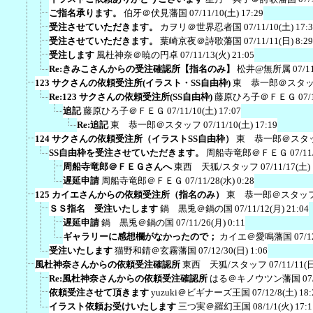
ご指名承ります。
伯牙＠伏見藩国
07/11/10(土) 17:29
受注させていただきます。
カヲリ＠世界忍者国
07/11/10(土) 17:
受注させていただきます。
葉崎京夜＠詩歌藩国
07/11/11(日) 8:29
受注します
風杜神奈＠暁の円卓
07/11/13(火) 21:05
Re:きみこさんからの受注確認所【指名のみ】
松井@無所属
07/1
123 サクさんの依頼受注所(イラスト・SS自由枠)
東 恭一郎＠スタ
Re:123 サクさんの依頼受注所(SS自由枠)
藤原ひろ子＠ＦＥＧ
07/
追記
藤原ひろ子＠ＦＥＧ
07/11/10(土) 17:07
Re:追記
東 恭一郎＠スタッフ
07/11/10(土) 17:19
124 サクさんの依頼受注所（イラストSS自由枠）
東 恭一郎＠スタ
SS自由枠を受注させていただきます。
周船寺竜郎＠ＦＥＧ
07/11
周船寺竜郎＠ＦＥＧさんへ
東西 天狐/スタッフ
07/11/17(土) 
遅延申請
周船寺竜郎＠ＦＥＧ
07/11/28(水) 0:28
125 カイエさんからの依頼受注所（指名のみ）
東 恭一郎＠スタッ
ＳＳ指名 受注いたします
鍋 黒兎＠鍋の国
07/11/12(月) 21:04
遅延申請
鍋 黒兎＠鍋の国
07/11/26(月) 0:11
ギャラリーに感想欄がなかったので；
カイエ＠愛鳴藩国
07/1
受注いたします
猫野和錆＠玄霧藩国
07/12/30(日) 1:06
風杜神奈さんからの依頼受注確認所
東西 天狐/スタッフ
07/11/11(日
Re:風杜神奈さんからの依頼受注確認所
はる＠キノウツン藩国
07
依頼受注させて頂きます
yuzuki＠ビギナーズ王国
07/12/8(土) 18:
イラスト依頼お受けいたします
三つ実＠羅幻王国
08/1/1(火) 17:1