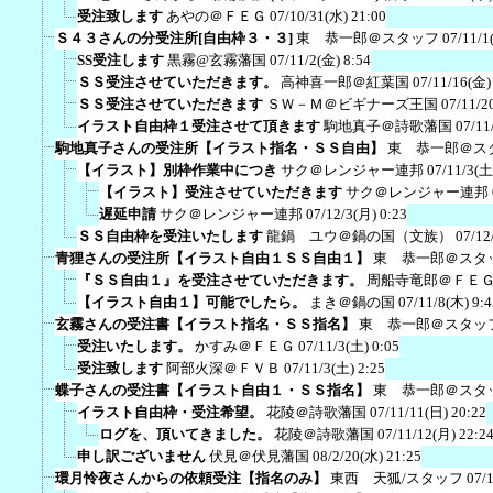
受注致します
あやの＠ＦＥＧ
07/10/31(水) 21:00
Ｓ４３さんの分受注所[自由枠３・３]
東 恭一郎＠スタッフ
07/11/1
SS受注します
黒霧@玄霧藩国
07/11/2(金) 8:54
ＳＳ受注させていただきます。
高神喜一郎＠紅葉国
07/11/16(金)
ＳＳ受注させていただきます
ＳＷ－Ｍ＠ビギナーズ王国
07/11/2
イラスト自由枠１受注させて頂きます
駒地真子＠詩歌藩国
07/11
駒地真子さんの受注所【イラスト指名・ＳＳ自由】
東 恭一郎＠ス
【イラスト】別枠作業中につき
サク＠レンジャー連邦
07/11/3(土
【イラスト】受注させていただきます
サク＠レンジャー連邦
遅延申請
サク＠レンジャー連邦
07/12/3(月) 0:23
ＳＳ自由枠を受注いたします
龍鍋 ユウ＠鍋の国（文族）
07/12
青狸さんの受注所【イラスト自由１ＳＳ自由１】
東 恭一郎＠スタ
『ＳＳ自由１』を受注させていただきます。
周船寺竜郎＠ＦＥ
【イラスト自由１】可能でしたら。
まき＠鍋の国
07/11/8(木) 9:4
玄霧さんの受注書【イラスト指名・ＳＳ指名】
東 恭一郎＠スタッ
受注いたします。
かすみ＠ＦＥＧ
07/11/3(土) 0:05
受注致します
阿部火深＠ＦＶＢ
07/11/3(土) 2:25
蝶子さんの受注書【イラスト自由１・ＳＳ指名】
東 恭一郎＠スタ
イラスト自由枠・受注希望。
花陵＠詩歌藩国
07/11/11(日) 20:22
ログを、頂いてきました。
花陵＠詩歌藩国
07/11/12(月) 22:2
申し訳ございません
伏見＠伏見藩国
08/2/20(水) 21:25
環月怜夜さんからの依頼受注【指名のみ】
東西 天狐/スタッフ
07/