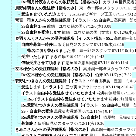
Re:環月怜夜さんからの依頼受注【指名のみ】
カヲリ＠世界忍者
風野緋璃さんの受注所【指名のみ】
東 恭一郎＠スタッフ
07/11/3(
受注させていただきます。
yuzuki＠ビギナーズ王国
07/11/7(水) 
竜宮 司さんからの受注確認所【イラスト・SS自由枠...
高原鋼一郎
SS自由枠１wo
龍鍋 ユウ＠鍋の国
07/12/6(木) 3:08
SS自由枠を受注します
龍鍋 ユウ＠鍋の国（文族）
07/12/6(木) 
奥羽りんくさんからの受注確認所【イラスト指名・SS...
高原鋼一郎
自由枠募集一時停止
阪明日見＠スタッフ
07/11/8(木) 23:16
指名に切り替わりました
東 恭一郎＠スタッフ
07/11/10(土) 
受注いたします
まき＠鍋の国
07/11/10(土) 1:43
依頼受注させて頂きます
悪童屋＠悪童同盟
07/11/10(土) 11:41
左木様からの受注確認所【指名のみ】
高原鋼一郎＠スタッフ
07/11/
Re:左木様からの受注確認所【指名のみ】
伯牙
07/11/7(水) 7:32
萩野むつきさんの受注確認所【イラスト・SS自由枠あ...
豊国 ミル
受注します【イラスト】
三つ実＠アウトウェイ
07/11/8(木) 0:47
イラスト自由枠を受注させていただきます
松井@無所属
07/11/8
Re:イラスト自由枠を受注させていただきます
松井@無所属
0
Re:萩野むつきさんの受注確認所【イラスト・SS自由枠...
城華一
SS・自由枠の受注
黒霧＠玄霧藩国
07/12/11(火) 0:14
Re:萩野むつきさんの受注確認所【SS自由枠】
猫屋敷 兄猫＠ナ
募集終了
阪明日見＠スタッフ
07/12/11(火) 0:36
きみこさんからの受注確認所【指名のみ】
高原鋼一郎＠スタッフ
07
イラストご依頼ありがとうございます
星月 典子＠詩歌藩国
07/