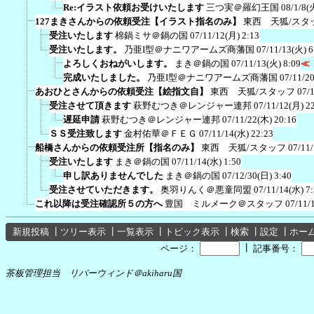
Re:イラスト依頼お受けいたします
三つ実＠羅幻王国
08/1/8(
127まきさんからの依頼受注【イラスト指名のみ】
東西 天狐/スタ
受注いたします
棉鍋ミサ＠鍋の国
07/11/12(月) 2:13
受注いたします。
乃亜I型＠ナニワアームズ商藩国
07/11/13(火) 6
よろしくおねがいします。
まき＠鍋の国
07/11/13(火) 8:09
≪
完成いたしました。
乃亜I型＠ナニワアームズ商藩国
07/11/2
あおひとさんからの依頼受注【絵指文自】
東西 天狐/スタッフ
07/
受注させて頂きます
萩野むつき＠レンジャー連邦
07/11/12(月) 2
遅延申請
萩野むつき＠レンジャー連邦
07/11/22(木) 20:16
ＳＳ受注致します
金村佑華＠ＦＥＧ
07/11/14(水) 22:23
船橋さんからの依頼受注所【指名のみ】
東西 天狐/スタッフ
07/11
受注いたします
まき＠鍋の国
07/11/14(水) 1:50
申し訳ありませんでした
まき＠鍋の国
07/12/30(日) 3:40
受注させていただきます。
奥羽りんく＠悪童同盟
07/11/14(水) 7
これ以降は受注確認所５の方へ
豊国 ミルメーク＠スタッフ
07/11/
新規投稿
┃
ツリー表示
┃
一覧表示
┃
トピック表示
┃
検索
┃
設定
┃
ホー
┃
ページ：
記事番号：
茶板管理担当 リバーウィンド＠akiharu国