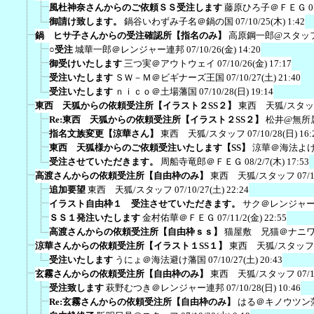
風杜神奈さんからのご依頼ＳＳ受注します
藤原ひろ子＠ＦＥＧ
0
御請け致します。
鍋谷いわずみ子名＠鍋の国
07/10/25(木) 1:42
鍋 ヒサ子さんからの受注確認所【指名のみ】
高原鋼一郎@スタッ
○受注
城華一郎＠レンジャー連邦
07/10/26(金) 14:20
御受けいたします
三つ実＠アウトウェイ
07/10/26(金) 17:17
受注いたします
ＳＷ－Ｍ＠ビギナーズ王国
07/10/27(土) 21:40
受注いたします
ｎｉｃｏ＠土場藩国
07/10/28(日) 19:14
東西 天狐からの依頼受注所【イラスト２SS２】
東西 天狐/スタ
Re:東西 天狐からの依頼受注所【イラスト２SS２】
松井@無所
指名文族変更【涼華さん】
東西 天狐/スタッフ
07/10/28(日) 16:
東西 天狐様からのご依頼受注いたします【SS】
涼華＠海法よ
受注させていただきます。
周船寺竜郎＠ＦＥＧ
08/2/7(木) 17:53
高渡さんからの依頼受注所【自由枠のみ】
東西 天狐/スタッフ
07/
追加要望
東西 天狐/スタッフ
07/10/27(土) 22:24
イラスト自由枠１ 受注させていただきます。
サク＠レンジャ
ＳＳ１発注いたします
金村佑華＠ＦＥＧ
07/11/2(金) 22:55
高渡さんからの依頼受注所【自由枠ｓｓ】
猫屋敷 兄猫＠ナニ
涼華さんからの依頼受注所【イラスト１SS１】
東西 天狐/スタッフ
受注いたします
うにょ＠海法避け藩国
07/10/27(土) 20:43
玄霧さんからの依頼受注所【自由枠のみ】
東西 天狐/スタッフ
07/
受注致します
萩野むつき＠レンジャー連邦
07/10/28(日) 10:46
Re:玄霧さんからの依頼受注所【自由枠のみ】
はる＠キノウツン