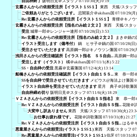
自由枠終了
阪明日見＠スタッフ
07/10/30(火) 0:19
玄霧さんからの依頼受注所【イラスト１SS１】
東西 天狐/スタッフ
ご依頼ありがとうございます。
忌闇装介＠akiharu国
07/10/29(月)
Re:玄霧さんからの依頼受注所【イラスト１SS１】
青狸＠キノウ
玄霧さんからの依頼受注所【指名のみ絵２文２】
東西 天狐/スタッ
受注
城華一郎＠レンジャー連邦
07/10/28(日) 3:53
Re:玄霧さんからの依頼受注所【指名のみ絵２文２】
まき＠鍋の
イラスト受注します（備考付）
鍋 ヒサ子＠鍋の国
07/10/28(日)
受注させていただきます
高原鋼一郎@キノウツン藩国
07/10/29(
浅田さんからの受注確認所【イラスト指名 ＳＳ自由...
高原鋼一郎
受注します（イラスト）
橘＠akiharu国
07/11/1(木) 5:22
SS・自由枠の受注
黒霧＠玄霧藩国
07/12/4(火) 13:14
船橋さんからの依頼受注確認所【イラスト自由１ＳＳ...
東 恭一郎
SSを自由枠で受注させていただきます
メビウス@海法よけ藩国
0
イラスト自由枠を受注させていただきます
星月 典子＠詩歌藩
自由枠締め切り
阪明日見＠スタッフ
07/11/6(火) 18:29
ＶＺＡさんからの依頼受注所【イラスト自由ＳＳ指名】
東 恭一郎
Re:ＶＺＡさんからの依頼受注所【イラスト自由ＳＳ指...
花陵＠
大変申し訳ありません
東西 天狐/スタッフ
07/10/30(火) 23:3
お仕事お疲れ様です。
花陵＠詩歌藩国
07/10/31(水) 21:27
Re:ＶＺＡさんからの依頼受注所【イラスト自由ＳＳ指...
はる＠
悪童屋さんからの依頼受注(イラスト１SS１)
東西 天狐/スタッフ
07
Re:悪童屋さんからの依頼受注(イラスト１SS１)
伯牙
07/10/31(水)