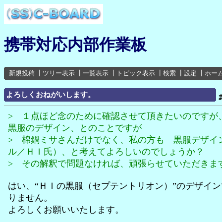
携帯対応内部作業板
新規投稿
┃
ツリー表示
┃
一覧表示
┃
トピック表示
┃
検索
┃
設定
┃
ホー
よろしくおねがいします。
> １点ほど念のために確認させて頂きたいのですが
黒服のデザイン、とのことですが
> 棉鍋ミサさんだけでなく、私の方も 黒服デザイ
ル／ＨＩ氏）、と考えてよろしいのでしょうか？
> その解釈で問題なければ、頑張らせていただきま
はい、“ＨＩの黒服（セプテントリオン）”のデザイ
りません。
よろしくお願いいたします。