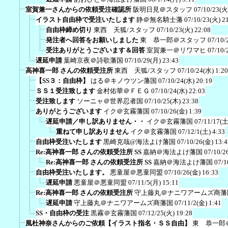
室賀兼一さんからの依頼受注確認所
阪明日見＠スタッフ
07/10/23(火
イラスト自由枠で受注いたします
静＠無名騎士藩
07/10/23(火) 2
自由枠締め切り
東西 天狐/スタッフ
07/10/23(火) 22:08
発注者へ回答をお願いしました
東 恭一郎＠スタッフ
07/10/
受注ありがとうございます＆回答
室賀兼一＠リワマヒ
07/10/
遅延申請
葉崎京夜＠詩歌藩国
07/10/29(月) 23:43
高神喜一郎 さんの依頼受注所
東西 天狐/スタッフ
07/10/24(水) 1:20
【SS３：自由枠】
はる＠キノウツン藩国
07/10/24(水) 20:19
ＳＳ１受注致します
金村佑華＠ＦＥＧ
07/10/24(水) 22:03
受注致します
ソーニャ＠世界忍者国
07/10/25(木) 23:38
ありがとうございます
イク＠玄霧藩国
07/10/26(金) 1:39
遅延申請／申し訳ありません・・
イク＠玄霧藩国
07/11/17(土
重ねて申し訳ありません
イク＠玄霧藩国
07/12/1(土) 4:33
自由枠受注いたします
黒崎克哉@海法よけ藩国
07/10/26(金) 13:4
Re:高神喜一郎 さんの依頼受注所 SS
嘉納＠海法よけ藩国
07/10/2
Re:高神喜一郎 さんの依頼受注所 SS
嘉納＠海法よけ藩国
07/1
自由枠受注いたします。
悪童屋＠悪童同盟
07/10/26(金) 16:33
遅延申請
悪童屋＠悪童同盟
07/11/5(月) 15:11
Re:高神喜一郎 さんの依頼受注所
守上藤丸＠ナニワアームズ商藩
遅延申請
守上藤丸＠ナニワアームズ商藩国
07/11/2(金) 1:41
SS・自由枠の受注
黒霧＠玄霧藩国
07/12/25(火) 19:28
風杜神奈さんからのご依頼【イラスト指名・ＳＳ自由】
東 恭一郎