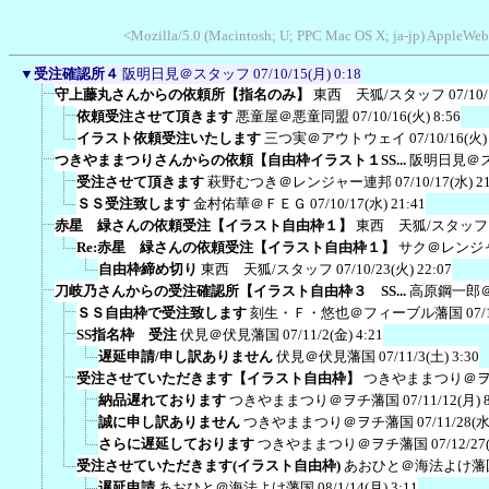
<Mozilla/5.0 (Macintosh; U; PPC Mac OS X; ja-jp) AppleWeb
▼
受注確認所４
阪明日見＠スタッフ
07/10/15(月) 0:18
守上藤丸さんからの依頼所【指名のみ】
東西 天狐/スタッフ
07/10
依頼受注させて頂きます
悪童屋＠悪童同盟
07/10/16(火) 8:56
イラスト依頼受注いたします
三つ実＠アウトウェイ
07/10/16(火)
つきやままつりさんからの依頼【自由枠イラスト１SS...
阪明日見＠
受注させて頂きます
萩野むつき＠レンジャー連邦
07/10/17(水) 2
ＳＳ受注致します
金村佑華＠ＦＥＧ
07/10/17(水) 21:41
赤星 緑さんの依頼受注【イラスト自由枠１】
東西 天狐/スタッフ
Re:赤星 緑さんの依頼受注【イラスト自由枠１】
サク＠レンジ
自由枠締め切り
東西 天狐/スタッフ
07/10/23(火) 22:07
刀岐乃さんからの受注確認所【イラスト自由枠３ SS...
高原鋼一郎
ＳＳ自由枠で受注致します
刻生・Ｆ・悠也＠フィーブル藩国
07/
SS指名枠 受注
伏見＠伏見藩国
07/11/2(金) 4:21
遅延申請/申し訳ありません
伏見＠伏見藩国
07/11/3(土) 3:30
受注させていただきます【イラスト自由枠】
つきやままつり＠
納品遅れております
つきやままつり＠ヲチ藩国
07/11/12(月) 
誠に申し訳ありません
つきやままつり＠ヲチ藩国
07/11/28(水
さらに遅延しております
つきやままつり＠ヲチ藩国
07/12/27
受注させていただきます(イラスト自由枠)
あおひと＠海法よけ藩
遅延申請
あおひと＠海法よけ藩国
08/1/14(月) 3:11