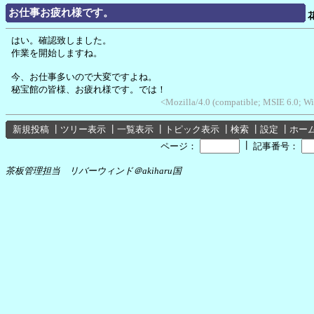
お仕事お疲れ様です。
はい。確認致しました。
作業を開始しますね。
今、お仕事多いので大変ですよね。
秘宝館の皆様、お疲れ様です。では！
<Mozilla/4.0 (compatible; MSIE 6.0; 
新規投稿
┃
ツリー表示
┃
一覧表示
┃
トピック表示
┃
検索
┃
設定
┃
ホー
┃
ページ：
記事番号：
茶板管理担当 リバーウィンド＠akiharu国