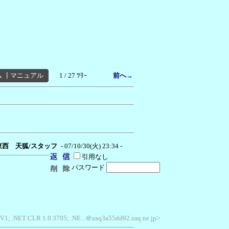
ム
┃
マニュアル
1 / 27 ﾂﾘｰ
前へ→
東西 天狐/スタッフ
- 07/10/30(火) 23:34 -
引用なし
パスワード
SV1; .NET CLR 1.0.3705; .NE...＠zaq3a55dd92.zaq.ne.jp>