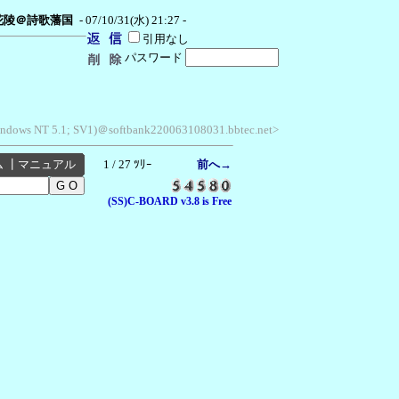
花陵＠詩歌藩国
- 07/10/31(水) 21:27 -
引用なし
パスワード
Windows NT 5.1; SV1)＠softbank220063108031.bbtec.net>
ム
┃
マニュアル
1 / 27 ﾂﾘｰ
前へ→
(SS)C-BOARD v3.8 is Free