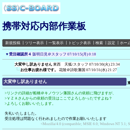
携帯対応内部作業板
新規投稿
┃
ツリー表示
┃
一覧表示
┃
トピック表示
┃
検索
┃
設定
┃
ホー
▼
受注確認所４
阪明日見＠スタッフ
07/10/15(月) 0:18
大変申し訳ありません
東西 天狐/スタッフ
07/10/30(火) 23:34
お仕事お疲れ様です。
花陵＠詩歌藩国
07/10/31(水) 21:27
大変申し訳ありません
>リンクの詳細が船橋＠キノウツン藩国さんの依頼に飛びますが、
>ＶＺＡさんからの依頼の受注はここでよろしかったですよね？
>よろしくお願いいたします。
失礼いたしました。
受注処理は問題なく行われましたので作業お願いいたします
<Mozilla/4.0 (compatible; MSIE 6.0; Windows NT 5.1; 