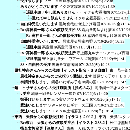
受注致します
ソーニャ＠世界忍者国
07/10/25(木) 23:38
ありがとうございます
イク＠玄霧藩国
07/10/26(金) 1:39
遅延申請／申し訳ありません・・
イク＠玄霧藩国
07/11/17(土
重ねて申し訳ありません
イク＠玄霧藩国
07/12/1(土) 4:33
自由枠受注いたします
黒崎克哉@海法よけ藩国
07/10/26(金) 13:4
Re:高神喜一郎 さんの依頼受注所 SS
嘉納＠海法よけ藩国
07/10/2
Re:高神喜一郎 さんの依頼受注所 SS
嘉納＠海法よけ藩国
07/1
自由枠受注いたします。
悪童屋＠悪童同盟
07/10/26(金) 16:33
遅延申請
悪童屋＠悪童同盟
07/11/5(月) 15:11
Re:高神喜一郎 さんの依頼受注所
守上藤丸＠ナニワアームズ商藩
遅延申請
守上藤丸＠ナニワアームズ商藩国
07/11/2(金) 1:41
SS・自由枠の受注
黒霧＠玄霧藩国
07/12/25(火) 19:28
風杜神奈さんからのご依頼【イラスト指名・ＳＳ自由】
東 恭一郎
風杜神奈さんからのご依頼ＳＳ受注します
藤原ひろ子＠ＦＥＧ
0
御請け致します。
鍋谷いわずみ子名＠鍋の国
07/10/25(木) 1:42
鍋 ヒサ子さんからの受注確認所【指名のみ】
高原鋼一郎@スタッ
○受注
城華一郎＠レンジャー連邦
07/10/26(金) 14:20
御受けいたします
三つ実＠アウトウェイ
07/10/26(金) 17:17
受注いたします
ＳＷ－Ｍ＠ビギナーズ王国
07/10/27(土) 21:40
受注いたします
ｎｉｃｏ＠土場藩国
07/10/28(日) 19:14
東西 天狐からの依頼受注所【イラスト２SS２】
東西 天狐/スタ
Re:東西 天狐からの依頼受注所【イラスト２SS２】
松井@無所
指名文族変更【涼華さん】
東西 天狐/スタッフ
07/10/28(日) 16: