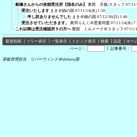
船橋さんからの依頼受注所【指名のみ】
東西 天狐/スタッフ
07/11
受注いたします
まき＠鍋の国
07/11/14(水) 1:50
申し訳ありませんでした
まき＠鍋の国
07/12/30(日) 3:40
受注させていただきます。
奥羽りんく＠悪童同盟
07/11/14(水) 7
これ以降は受注確認所５の方へ
豊国 ミルメーク＠スタッフ
07/11/
新規投稿
┃
ツリー表示
┃
一覧表示
┃
トピック表示
┃
検索
┃
設定
┃
ホー
┃
ページ：
記事番号：
茶板管理担当 リバーウィンド＠akiharu国