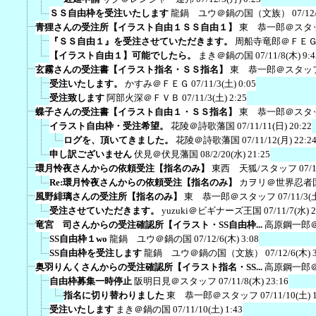
ＳＳ自由枠を受注いたします
龍鍋 ユウ＠鍋の国（文族）
07/12
青狸さんの受注所【イラスト自由１ＳＳ自由１】
東 恭一郎＠スタ
『ＳＳ自由１』を受注させていただきます。
周船寺竜郎＠ＦＥ
【イラスト自由１】可能でしたら。
まき＠鍋の国
07/11/8(木) 9:4
玄霧さんの受注書【イラスト指名・ＳＳ指名】
東 恭一郎＠スタッ
受注いたします。
かすみ＠ＦＥＧ
07/11/3(土) 0:05
受注致します
阿部火深＠ＦＶＢ
07/11/3(土) 2:25
蝶子さんの受注書【イラスト自由１・ＳＳ指名】
東 恭一郎＠スタ
イラスト自由枠・受注希望。
花陵＠詩歌藩国
07/11/11(日) 20:22
ログを、頂いてきました。
花陵＠詩歌藩国
07/11/12(月) 22:2
申し訳ございません
伏見＠伏見藩国
08/2/20(水) 21:25
環月怜夜さんからの依頼受注【指名のみ】
東西 天狐/スタッフ
07/
Re:環月怜夜さんからの依頼受注【指名のみ】
カヲリ＠世界忍者
風野緋璃さんの受注所【指名のみ】
東 恭一郎＠スタッフ
07/11/3(
受注させていただきます。
yuzuki＠ビギナーズ王国
07/11/7(水) 
竜宮 司さんからの受注確認所【イラスト・SS自由枠...
高原鋼一郎
SS自由枠１wo
龍鍋 ユウ＠鍋の国
07/12/6(木) 3:08
SS自由枠を受注します
龍鍋 ユウ＠鍋の国（文族）
07/12/6(木) 
奥羽りんくさんからの受注確認所【イラスト指名・SS...
高原鋼一郎
自由枠募集一時停止
阪明日見＠スタッフ
07/11/8(木) 23:16
指名に切り替わりました
東 恭一郎＠スタッフ
07/11/10(土) 
受注いたします
まき＠鍋の国
07/11/10(土) 1:43