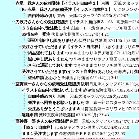
赤星 緑さんの依頼受注【イラスト自由枠１】
東西 天狐/スタッフ
Re:赤星 緑さんの依頼受注【イラスト自由枠１】
サク＠レンジ
自由枠締め切り
東西 天狐/スタッフ
07/10/23(火) 22:07
刀岐乃さんからの受注確認所【イラスト自由枠３ SS...
高原鋼一郎
ＳＳ自由枠で受注致します
刻生・Ｆ・悠也＠フィーブル藩国
07/
SS指名枠 受注
伏見＠伏見藩国
07/11/2(金) 4:21
遅延申請/申し訳ありません
伏見＠伏見藩国
07/11/3(土) 3:30
受注させていただきます【イラスト自由枠】
つきやままつり＠
納品遅れております
つきやままつり＠ヲチ藩国
07/11/12(月) 
誠に申し訳ありません
つきやままつり＠ヲチ藩国
07/11/28(水
さらに遅延しております
つきやままつり＠ヲチ藩国
07/12/27
受注させていただきます(イラスト自由枠)
あおひと＠海法よけ藩
遅延申請
あおひと＠海法よけ藩国
08/1/14(月) 3:11
室賀兼一さんからの依頼受注確認所
阪明日見＠スタッフ
07/10/23(火
イラスト自由枠で受注いたします
静＠無名騎士藩
07/10/23(火) 2
自由枠締め切り
東西 天狐/スタッフ
07/10/23(火) 22:08
発注者へ回答をお願いしました
東 恭一郎＠スタッフ
07/10/
受注ありがとうございます＆回答
室賀兼一＠リワマヒ
07/10/
遅延申請
葉崎京夜＠詩歌藩国
07/10/29(月) 23:43
高神喜一郎 さんの依頼受注所
東西 天狐/スタッフ
07/10/24(水) 1:20
【SS３：自由枠】
はる＠キノウツン藩国
07/10/24(水) 20:19
ＳＳ１受注致します
金村佑華＠ＦＥＧ
07/10/24(水) 22:03