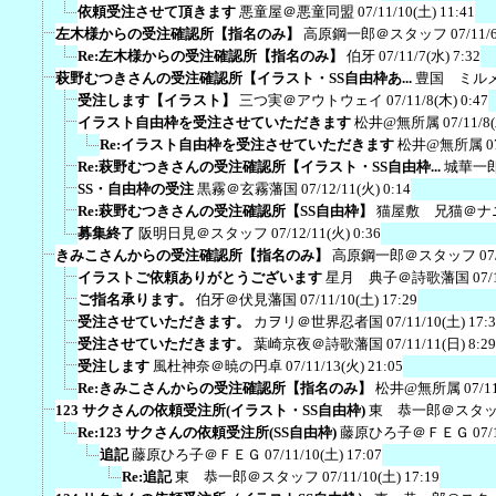
依頼受注させて頂きます
悪童屋＠悪童同盟
07/11/10(土) 11:41
左木様からの受注確認所【指名のみ】
高原鋼一郎＠スタッフ
07/11/
Re:左木様からの受注確認所【指名のみ】
伯牙
07/11/7(水) 7:32
萩野むつきさんの受注確認所【イラスト・SS自由枠あ...
豊国 ミル
受注します【イラスト】
三つ実＠アウトウェイ
07/11/8(木) 0:47
イラスト自由枠を受注させていただきます
松井@無所属
07/11/8
Re:イラスト自由枠を受注させていただきます
松井@無所属
0
Re:萩野むつきさんの受注確認所【イラスト・SS自由枠...
城華一
SS・自由枠の受注
黒霧＠玄霧藩国
07/12/11(火) 0:14
Re:萩野むつきさんの受注確認所【SS自由枠】
猫屋敷 兄猫＠ナ
募集終了
阪明日見＠スタッフ
07/12/11(火) 0:36
きみこさんからの受注確認所【指名のみ】
高原鋼一郎＠スタッフ
07
イラストご依頼ありがとうございます
星月 典子＠詩歌藩国
07/
ご指名承ります。
伯牙＠伏見藩国
07/11/10(土) 17:29
受注させていただきます。
カヲリ＠世界忍者国
07/11/10(土) 17:
受注させていただきます。
葉崎京夜＠詩歌藩国
07/11/11(日) 8:29
受注します
風杜神奈＠暁の円卓
07/11/13(火) 21:05
Re:きみこさんからの受注確認所【指名のみ】
松井@無所属
07/1
123 サクさんの依頼受注所(イラスト・SS自由枠)
東 恭一郎＠スタ
Re:123 サクさんの依頼受注所(SS自由枠)
藤原ひろ子＠ＦＥＧ
07/
追記
藤原ひろ子＠ＦＥＧ
07/11/10(土) 17:07
Re:追記
東 恭一郎＠スタッフ
07/11/10(土) 17:19