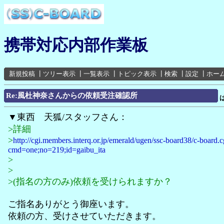
携帯対応内部作業板
新規投稿
┃
ツリー表示
┃
一覧表示
┃
トピック表示
┃
検索
┃
設定
┃
ホー
Re:風杜神奈さんからの依頼受注確認所
▼東西 天狐/スタッフさん：
>詳細
>
http://cgi.members.interq.or.jp/emerald/ugen/ssc-board38/c-board.c
cmd=one;no=219;id=gaibu_ita
>
>
>(指名の方のみ)依頼を受けられますか？
ご指名ありがとう御座います。
依頼の方、受けさせていただきます。