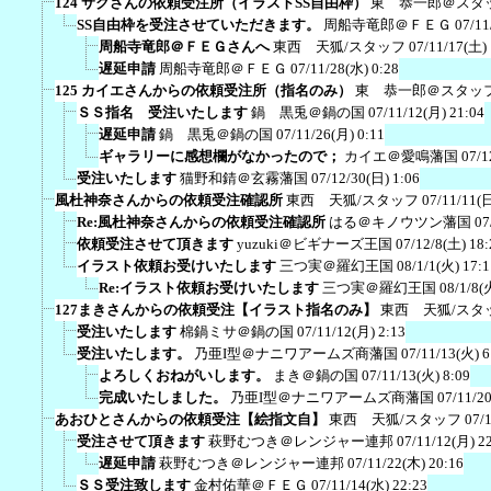
124 サクさんの依頼受注所（イラストSS自由枠）
東 恭一郎＠スタ
SS自由枠を受注させていただきます。
周船寺竜郎＠ＦＥＧ
07/11
周船寺竜郎＠ＦＥＧさんへ
東西 天狐/スタッフ
07/11/17(土) 
遅延申請
周船寺竜郎＠ＦＥＧ
07/11/28(水) 0:28
125 カイエさんからの依頼受注所（指名のみ）
東 恭一郎＠スタッ
ＳＳ指名 受注いたします
鍋 黒兎＠鍋の国
07/11/12(月) 21:04
遅延申請
鍋 黒兎＠鍋の国
07/11/26(月) 0:11
ギャラリーに感想欄がなかったので；
カイエ＠愛鳴藩国
07/1
受注いたします
猫野和錆＠玄霧藩国
07/12/30(日) 1:06
風杜神奈さんからの依頼受注確認所
東西 天狐/スタッフ
07/11/11(日
Re:風杜神奈さんからの依頼受注確認所
はる＠キノウツン藩国
07
依頼受注させて頂きます
yuzuki＠ビギナーズ王国
07/12/8(土) 18:
イラスト依頼お受けいたします
三つ実＠羅幻王国
08/1/1(火) 17:1
Re:イラスト依頼お受けいたします
三つ実＠羅幻王国
08/1/8(
127まきさんからの依頼受注【イラスト指名のみ】
東西 天狐/スタ
受注いたします
棉鍋ミサ＠鍋の国
07/11/12(月) 2:13
受注いたします。
乃亜I型＠ナニワアームズ商藩国
07/11/13(火) 6
よろしくおねがいします。
まき＠鍋の国
07/11/13(火) 8:09
完成いたしました。
乃亜I型＠ナニワアームズ商藩国
07/11/2
あおひとさんからの依頼受注【絵指文自】
東西 天狐/スタッフ
07/
受注させて頂きます
萩野むつき＠レンジャー連邦
07/11/12(月) 2
遅延申請
萩野むつき＠レンジャー連邦
07/11/22(木) 20:16
ＳＳ受注致します
金村佑華＠ＦＥＧ
07/11/14(水) 22:23