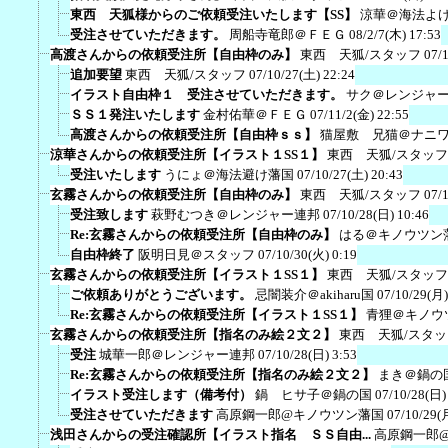
東西 天狐様からのご依頼受注いたします【SS】
涼華＠海法よ
受注させていただきます。
周船寺竜郎＠ＦＥＧ
08/2/7(木) 17:53
高渡さんからの依頼受注所【自由枠のみ】
東西 天狐/スタッフ
07/
追加要望
東西 天狐/スタッフ
07/10/27(土) 22:24
イラスト自由枠１ 受注させていただきます。
サク＠レンジャ
ＳＳ１発注いたします
金村佑華＠ＦＥＧ
07/11/2(金) 22:55
高渡さんからの依頼受注所【自由枠ｓｓ】
猫屋敷 兄猫＠ナニ
涼華さんからの依頼受注所【イラスト１SS１】
東西 天狐/スタッフ
受注いたします
うにょ＠海法避け藩国
07/10/27(土) 20:43
玄霧さんからの依頼受注所【自由枠のみ】
東西 天狐/スタッフ
07/
受注致します
萩野むつき＠レンジャー連邦
07/10/28(日) 10:46
Re:玄霧さんからの依頼受注所【自由枠のみ】
はる＠キノウツン
自由枠終了
阪明日見＠スタッフ
07/10/30(火) 0:19
玄霧さんからの依頼受注所【イラスト１SS１】
東西 天狐/スタッフ
ご依頼ありがとうございます。
忌闇装介＠akiharu国
07/10/29(月)
Re:玄霧さんからの依頼受注所【イラスト１SS１】
青狸＠キノウ
玄霧さんからの依頼受注所【指名のみ絵２文２】
東西 天狐/スタッ
受注
城華一郎＠レンジャー連邦
07/10/28(日) 3:53
Re:玄霧さんからの依頼受注所【指名のみ絵２文２】
まき＠鍋の
イラスト受注します（備考付）
鍋 ヒサ子＠鍋の国
07/10/28(日)
受注させていただきます
高原鋼一郎@キノウツン藩国
07/10/29(
浅田さんからの受注確認所【イラスト指名 ＳＳ自由...
高原鋼一郎