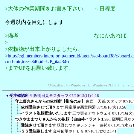
>大体の作業期間をお書き下さい。 ～日程度
今週以内を目処にします
>備考 なにかあれば。
>
>依頼物が出来上がりましたら、
>
http://cgi.members.interq.or.jp/emerald/ugen/ssc-board38/c-board.c
cmd=ntr;tree=346;id=UP_ita#346
>までUPをお願い致します。
<Mozilla/5.0 (Windows; U; Windows NT 5.1; ja; rv:1
▼
受注確認所４
阪明日見＠スタッフ
07/10/15(月) 0:18
守上藤丸さんからの依頼所【指名のみ】
東西 天狐/スタッフ
07/10
依頼受注させて頂きます
悪童屋＠悪童同盟
07/10/16(火) 8:56
イラスト依頼受注いたします
三つ実＠アウトウェイ
07/10/16(火)
つきやままつりさんからの依頼【自由枠イラスト１SS...
阪明日見＠
受注させて頂きます
萩野むつき＠レンジャー連邦
07/10/17(水) 2
ＳＳ受注致します
金村佑華＠ＦＥＧ
07/10/17(水) 21:41