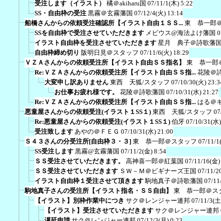
受注します（イラスト）
橘＠akiharu国
07/11/1(木) 5:22
SS・自由枠の受注
黒霧＠玄霧藩国
07/12/4(火) 13:14
船橋さんからの依頼受注確認所【イラスト自由１ＳＳ...
東 恭一郎
SSを自由枠で受注させていただきます
メビウス@海法よけ藩国
0
イラスト自由枠を受注させていただきます
星月 典子＠詩歌藩
自由枠締め切り
阪明日見＠スタッフ
07/11/6(火) 18:29
ＶＺＡさんからの依頼受注所【イラスト自由ＳＳ指名】
東 恭一郎
Re:ＶＺＡさんからの依頼受注所【イラスト自由ＳＳ指...
花陵＠
大変申し訳ありません
東西 天狐/スタッフ
07/10/30(火) 23:3
お仕事お疲れ様です。
花陵＠詩歌藩国
07/10/31(水) 21:27
Re:ＶＺＡさんからの依頼受注所【イラスト自由ＳＳ指...
はる＠
悪童屋さんからの依頼受注(イラスト１SS１)
東西 天狐/スタッフ
07
Re:悪童屋さんからの依頼受注(イラスト１SS１)
伯牙
07/10/31(水)
受注致します
あやの＠ＦＥＧ
07/10/31(水) 21:00
Ｓ４３さんの分受注所[自由枠３・３]
東 恭一郎＠スタッフ
07/11/1
SS受注します
黒霧@玄霧藩国
07/11/2(金) 8:54
ＳＳ受注させていただきます。
高神喜一郎＠紅葉国
07/11/16(金)
ＳＳ受注させていただきます
ＳＷ－Ｍ＠ビギナーズ王国
07/11/2
イラスト自由枠１受注させて頂きます
駒地真子＠詩歌藩国
07/11
駒地真子さんの受注所【イラスト指名・ＳＳ自由】
東 恭一郎＠ス
【イラスト】別枠作業中につき
サク＠レンジャー連邦
07/11/3(土
【イラスト】受注させていただきます
サク＠レンジャー連邦
遅延申請
サク＠レンジャー連邦
07/12/3(月) 0:23