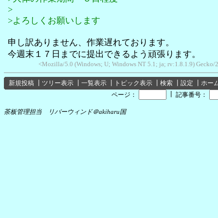
>
>よろしくお願いします
申し訳ありません、作業遅れております。
今週末１７日までに提出できるよう頑張ります。
<Mozilla/5.0 (Windows; U; Windows NT 5.1; ja; rv:1.8.1.9) Gecko
新規投稿
┃
ツリー表示
┃
一覧表示
┃
トピック表示
┃
検索
┃
設定
┃
ホー
┃
ページ：
記事番号：
茶板管理担当 リバーウィンド＠akiharu国