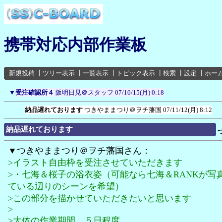
携帯対応内部作業板
新規投稿
┃
ツリー表示
┃
一覧表示
┃
トピック表示
┃
検索
┃
設定
┃
ホー
▼
受注確認所４
阪明日見＠スタッフ
07/10/15(月) 0:18
納品遅れております
つきやままつり＠ヲチ藩国
07/11/12(月) 8:12
納品遅れております
▼つきやままつり＠ヲチ藩国さん：
>イラスト自由枠を受注させていただきます
>・七海＆桜子の浴衣姿（可能なら七海＆RANKが写
ている辺りのシーンを希望）
>この部分を描かせていただきたいと思います
>
>大体の作業期間 ５日程度