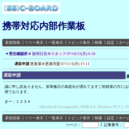
携帯対応内部作業板
新規投稿
┃
ツリー表示
┃
一覧表示
┃
トピック表示
┃
検索
┃
設定
┃
ホー
▼
受注確認所４
阪明日見＠スタッフ
07/10/15(月) 0:18
遅延申請
悪童屋＠悪童同盟
07/11/5(月) 15:11
遅延申請
誠に申し訳ありません。加筆修正の為提出が遅れてますご依頼者の方には
得ております。
きー：１２３４
<Mozilla/4.0 (compatible; MSIE 6.0; Windows NT 5.1; 
新規投稿
┃
ツリー表示
┃
一覧表示
┃
トピック表示
┃
検索
┃
設定
┃
ホー
┃
ページ：
記事番号：