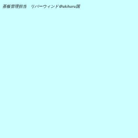
茶板管理担当 リバーウィンド＠akiharu国