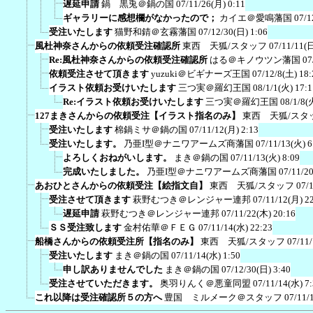
遅延申請
鍋 黒兎＠鍋の国
07/11/26(月) 0:11
ギャラリーに感想欄がなかったので；
カイエ＠愛鳴藩国
07/1
受注いたします
猫野和錆＠玄霧藩国
07/12/30(日) 1:06
風杜神奈さんからの依頼受注確認所
東西 天狐/スタッフ
07/11/11(日
Re:風杜神奈さんからの依頼受注確認所
はる＠キノウツン藩国
07
依頼受注させて頂きます
yuzuki＠ビギナーズ王国
07/12/8(土) 18:
イラスト依頼お受けいたします
三つ実＠羅幻王国
08/1/1(火) 17:1
Re:イラスト依頼お受けいたします
三つ実＠羅幻王国
08/1/8(
127まきさんからの依頼受注【イラスト指名のみ】
東西 天狐/スタ
受注いたします
棉鍋ミサ＠鍋の国
07/11/12(月) 2:13
受注いたします。
乃亜I型＠ナニワアームズ商藩国
07/11/13(火) 6
よろしくおねがいします。
まき＠鍋の国
07/11/13(火) 8:09
完成いたしました。
乃亜I型＠ナニワアームズ商藩国
07/11/2
あおひとさんからの依頼受注【絵指文自】
東西 天狐/スタッフ
07/
受注させて頂きます
萩野むつき＠レンジャー連邦
07/11/12(月) 2
遅延申請
萩野むつき＠レンジャー連邦
07/11/22(木) 20:16
ＳＳ受注致します
金村佑華＠ＦＥＧ
07/11/14(水) 22:23
船橋さんからの依頼受注所【指名のみ】
東西 天狐/スタッフ
07/11
受注いたします
まき＠鍋の国
07/11/14(水) 1:50
申し訳ありませんでした
まき＠鍋の国
07/12/30(日) 3:40
受注させていただきます。
奥羽りんく＠悪童同盟
07/11/14(水) 7
これ以降は受注確認所５の方へ
豊国 ミルメーク＠スタッフ
07/11/