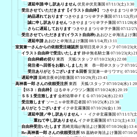
遅延申請/申し訳ありません
伏見＠伏見藩国
07/11/3(土) 3:30
受注させていただきます【イラスト自由枠】
つきやままつり＠
納品遅れております
つきやままつり＠ヲチ藩国
07/11/12(月) 
誠に申し訳ありません
つきやままつり＠ヲチ藩国
07/11/28(水
さらに遅延しております
つきやままつり＠ヲチ藩国
07/12/27
受注させていただきます(イラスト自由枠)
あおひと＠海法よけ藩
遅延申請
あおひと＠海法よけ藩国
08/1/14(月) 3:11
室賀兼一さんからの依頼受注確認所
阪明日見＠スタッフ
07/10/23(火
イラスト自由枠で受注いたします
静＠無名騎士藩
07/10/23(火) 2
自由枠締め切り
東西 天狐/スタッフ
07/10/23(火) 22:08
発注者へ回答をお願いしました
東 恭一郎＠スタッフ
07/10/
受注ありがとうございます＆回答
室賀兼一＠リワマヒ
07/10/
遅延申請
葉崎京夜＠詩歌藩国
07/10/29(月) 23:43
高神喜一郎 さんの依頼受注所
東西 天狐/スタッフ
07/10/24(水) 1:20
【SS３：自由枠】
はる＠キノウツン藩国
07/10/24(水) 20:19
ＳＳ１受注致します
金村佑華＠ＦＥＧ
07/10/24(水) 22:03
受注致します
ソーニャ＠世界忍者国
07/10/25(木) 23:38
ありがとうございます
イク＠玄霧藩国
07/10/26(金) 1:39
遅延申請／申し訳ありません・・
イク＠玄霧藩国
07/11/17(土
重ねて申し訳ありません
イク＠玄霧藩国
07/12/1(土) 4:33
自由枠受注いたします
黒崎克哉@海法よけ藩国
07/10/26(金) 13:4
Re:高神喜一郎 さんの依頼受注所 SS
嘉納＠海法よけ藩国
07/10/2