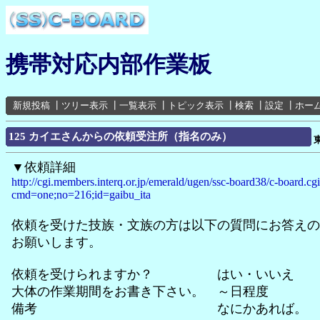
携帯対応内部作業板
新規投稿
┃
ツリー表示
┃
一覧表示
┃
トピック表示
┃
検索
┃
設定
┃
ホー
125 カイエさんからの依頼受注所（指名のみ）
▼依頼詳細
http://cgi.members.interq.or.jp/emerald/ugen/ssc-board38/c-board.cg
cmd=one;no=216;id=gaibu_ita
依頼を受けた技族・文族の方は以下の質問にお答えの
お願いします。
依頼を受けられますか？ はい・いいえ
大体の作業期間をお書き下さい。 ～日程度
備考 なにかあれば。