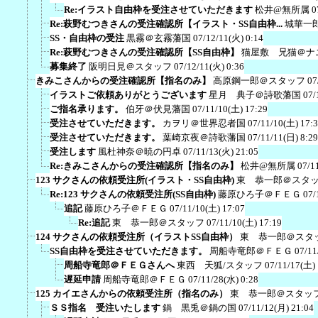
Re:イラスト自由枠を受注させていただきます
松井@無所属
0
Re:萩野むつきさんの受注確認所【イラスト・SS自由枠...
城華一
SS・自由枠の受注
黒霧＠玄霧藩国
07/12/11(火) 0:14
Re:萩野むつきさんの受注確認所【SS自由枠】
猫屋敷 兄猫＠ナ
募集終了
阪明日見＠スタッフ
07/12/11(火) 0:36
きみこさんからの受注確認所【指名のみ】
高原鋼一郎＠スタッフ
07
イラストご依頼ありがとうございます
星月 典子＠詩歌藩国
07/
ご指名承ります。
伯牙＠伏見藩国
07/11/10(土) 17:29
受注させていただきます。
カヲリ＠世界忍者国
07/11/10(土) 17:
受注させていただきます。
葉崎京夜＠詩歌藩国
07/11/11(日) 8:29
受注します
風杜神奈＠暁の円卓
07/11/13(火) 21:05
Re:きみこさんからの受注確認所【指名のみ】
松井@無所属
07/1
123 サクさんの依頼受注所(イラスト・SS自由枠)
東 恭一郎＠スタ
Re:123 サクさんの依頼受注所(SS自由枠)
藤原ひろ子＠ＦＥＧ
07/
追記
藤原ひろ子＠ＦＥＧ
07/11/10(土) 17:07
Re:追記
東 恭一郎＠スタッフ
07/11/10(土) 17:19
124 サクさんの依頼受注所（イラストSS自由枠）
東 恭一郎＠スタ
SS自由枠を受注させていただきます。
周船寺竜郎＠ＦＥＧ
07/11
周船寺竜郎＠ＦＥＧさんへ
東西 天狐/スタッフ
07/11/17(土) 
遅延申請
周船寺竜郎＠ＦＥＧ
07/11/28(水) 0:28
125 カイエさんからの依頼受注所（指名のみ）
東 恭一郎＠スタッ
ＳＳ指名 受注いたします
鍋 黒兎＠鍋の国
07/11/12(月) 21:04