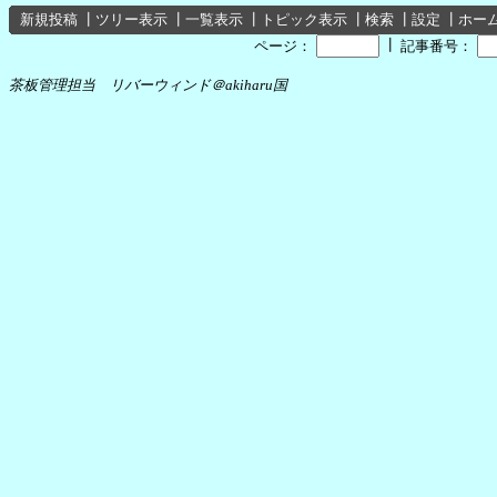
新規投稿
┃
ツリー表示
┃
一覧表示
┃
トピック表示
┃
検索
┃
設定
┃
ホー
┃
ページ：
記事番号：
茶板管理担当 リバーウィンド＠akiharu国