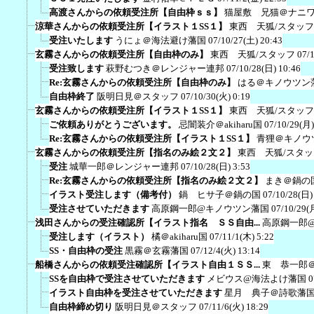
高渡さんからの依頼受注所【自由枠ｓｓ】
猫屋敷 兄猫＠ナニ
涼華さんからの依頼受注所【イラスト１SS１】
東西 天狐/スタッフ
受注いたします
うにょ＠海法避け藩国
07/10/27(土) 20:43
玄霧さんからの依頼受注所【自由枠のみ】
東西 天狐/スタッフ
07/
受注致します
萩野むつき＠レンジャー連邦
07/10/28(日) 10:46
Re:玄霧さんからの依頼受注所【自由枠のみ】
はる＠キノウツン
自由枠終了
阪明日見＠スタッフ
07/10/30(火) 0:19
玄霧さんからの依頼受注所【イラスト１SS１】
東西 天狐/スタッフ
ご依頼ありがとうございます。
忌闇装介＠akiharu国
07/10/29(月)
Re:玄霧さんからの依頼受注所【イラスト１SS１】
青狸＠キノウ
玄霧さんからの依頼受注所【指名のみ絵２文２】
東西 天狐/スタッ
受注
城華一郎＠レンジャー連邦
07/10/28(日) 3:53
Re:玄霧さんからの依頼受注所【指名のみ絵２文２】
まき＠鍋の
イラスト受注します（備考付）
鍋 ヒサ子＠鍋の国
07/10/28(日)
受注させていただきます
高原鋼一郎@キノウツン藩国
07/10/29(
浅田さんからの受注確認所【イラスト指名 ＳＳ自由...
高原鋼一郎
受注します（イラスト）
橘＠akiharu国
07/11/1(木) 5:22
SS・自由枠の受注
黒霧＠玄霧藩国
07/12/4(火) 13:14
船橋さんからの依頼受注確認所【イラスト自由１ＳＳ...
東 恭一郎
SSを自由枠で受注させていただきます
メビウス@海法よけ藩国
0
イラスト自由枠を受注させていただきます
星月 典子＠詩歌藩
自由枠締め切り
阪明日見＠スタッフ
07/11/6(火) 18:29