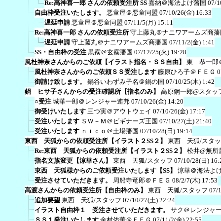
Re:高神喜一郎 さんの依頼受注所 SS
嘉納＠海法よけ藩国
07/1
自由枠受注いたします。
悪童屋＠悪童同盟
07/10/26(金) 16:33
遅延申請
悪童屋＠悪童同盟
07/11/5(月) 15:11
Re:高神喜一郎 さんの依頼受注所
守上藤丸＠ナニワアームズ商藩
遅延申請
守上藤丸＠ナニワアームズ商藩国
07/11/2(金) 1:41
SS・自由枠の受注
黒霧＠玄霧藩国
07/12/25(火) 19:28
風杜神奈さんからのご依頼【イラスト指名・ＳＳ自由】
東 恭一郎
風杜神奈さんからのご依頼ＳＳ受注します
藤原ひろ子＠ＦＥＧ
0
御請け致します。
鍋谷いわずみ子名＠鍋の国
07/10/25(木) 1:42
鍋 ヒサ子さんからの受注確認所【指名のみ】
高原鋼一郎@スタッ
○受注
城華一郎＠レンジャー連邦
07/10/26(金) 14:20
御受けいたします
三つ実＠アウトウェイ
07/10/26(金) 17:17
受注いたします
ＳＷ－Ｍ＠ビギナーズ王国
07/10/27(土) 21:40
受注いたします
ｎｉｃｏ＠土場藩国
07/10/28(日) 19:14
東西 天狐からの依頼受注所【イラスト２SS２】
東西 天狐/スタ
Re:東西 天狐からの依頼受注所【イラスト２SS２】
松井@無所
指名文族変更【涼華さん】
東西 天狐/スタッフ
07/10/28(日) 16:
東西 天狐様からのご依頼受注いたします【SS】
涼華＠海法よ
受注させていただきます。
周船寺竜郎＠ＦＥＧ
08/2/7(木) 17:53
高渡さんからの依頼受注所【自由枠のみ】
東西 天狐/スタッフ
07/
追加要望
東西 天狐/スタッフ
07/10/27(土) 22:24
イラスト自由枠１ 受注させていただきます。
サク＠レンジャ
ＳＳ１発注いたします
金村佑華＠ＦＥＧ
07/11/2(金) 22:55