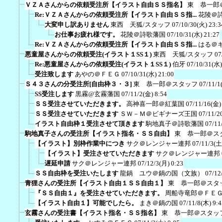
ＶＺＡさんからの依頼受注所【イラスト自由ＳＳ指名】
東 恭一郎
Re:ＶＺＡさんからの依頼受注所【イラスト自由ＳＳ指...
花陵＠
大変申し訳ありません
東西 天狐/スタッフ
07/10/30(火) 23:3
お仕事お疲れ様です。
花陵＠詩歌藩国
07/10/31(水) 21:27
Re:ＶＺＡさんからの依頼受注所【イラスト自由ＳＳ指...
はる＠
悪童屋さんからの依頼受注(イラスト１SS１)
東西 天狐/スタッフ
07
Re:悪童屋さんからの依頼受注(イラスト１SS１)
伯牙
07/10/31(水)
受注致します
あやの＠ＦＥＧ
07/10/31(水) 21:00
Ｓ４３さんの分受注所[自由枠３・３]
東 恭一郎＠スタッフ
07/11/1
SS受注します
黒霧@玄霧藩国
07/11/2(金) 8:54
ＳＳ受注させていただきます。
高神喜一郎＠紅葉国
07/11/16(金)
ＳＳ受注させていただきます
ＳＷ－Ｍ＠ビギナーズ王国
07/11/2
イラスト自由枠１受注させて頂きます
駒地真子＠詩歌藩国
07/11
駒地真子さんの受注所【イラスト指名・ＳＳ自由】
東 恭一郎＠ス
【イラスト】別枠作業中につき
サク＠レンジャー連邦
07/11/3(土
【イラスト】受注させていただきます
サク＠レンジャー連邦
遅延申請
サク＠レンジャー連邦
07/12/3(月) 0:23
ＳＳ自由枠を受注いたします
龍鍋 ユウ＠鍋の国（文族）
07/12
青狸さんの受注所【イラスト自由１ＳＳ自由１】
東 恭一郎＠スタ
『ＳＳ自由１』を受注させていただきます。
周船寺竜郎＠ＦＥ
【イラスト自由１】可能でしたら。
まき＠鍋の国
07/11/8(木) 9:4
玄霧さんの受注書【イラスト指名・ＳＳ指名】
東 恭一郎＠スタッ