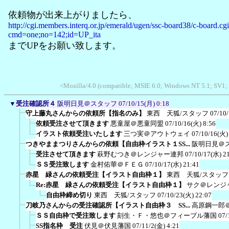
依頼物が出来上がりましたら、
http://cgi.members.interq.or.jp/emerald/ugen/ssc-board38/c-board.cg
cmd=one;no=142;id=UP_ita
までUPをお願い致します。
<Mozilla/4.0 (compatible; MSIE 6.0; Windows NT 5.1; SV1;
▼
受注確認所４
阪明日見＠スタッフ
07/10/15(月) 0:18
守上藤丸さんからの依頼所【指名のみ】
東西 天狐/スタッフ
07/10
依頼受注させて頂きます
悪童屋＠悪童同盟
07/10/16(火) 8:56
イラスト依頼受注いたします
三つ実＠アウトウェイ
07/10/16(火)
つきやままつりさんからの依頼【自由枠イラスト１SS...
阪明日見＠
受注させて頂きます
萩野むつき＠レンジャー連邦
07/10/17(水) 2
ＳＳ受注致します
金村佑華＠ＦＥＧ
07/10/17(水) 21:41
赤星 緑さんの依頼受注【イラスト自由枠１】
東西 天狐/スタッフ
Re:赤星 緑さんの依頼受注【イラスト自由枠１】
サク＠レンジ
自由枠締め切り
東西 天狐/スタッフ
07/10/23(火) 22:07
刀岐乃さんからの受注確認所【イラスト自由枠３ SS...
高原鋼一郎
ＳＳ自由枠で受注致します
刻生・Ｆ・悠也＠フィーブル藩国
07/
SS指名枠 受注
伏見＠伏見藩国
07/11/2(金) 4:21