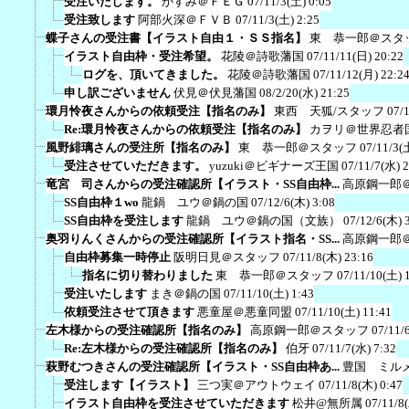
受注いたします。
かすみ＠ＦＥＧ
07/11/3(土) 0:05
受注致します
阿部火深＠ＦＶＢ
07/11/3(土) 2:25
蝶子さんの受注書【イラスト自由１・ＳＳ指名】
東 恭一郎＠スタ
イラスト自由枠・受注希望。
花陵＠詩歌藩国
07/11/11(日) 20:22
ログを、頂いてきました。
花陵＠詩歌藩国
07/11/12(月) 22:2
申し訳ございません
伏見＠伏見藩国
08/2/20(水) 21:25
環月怜夜さんからの依頼受注【指名のみ】
東西 天狐/スタッフ
07/
Re:環月怜夜さんからの依頼受注【指名のみ】
カヲリ＠世界忍者
風野緋璃さんの受注所【指名のみ】
東 恭一郎＠スタッフ
07/11/3(
受注させていただきます。
yuzuki＠ビギナーズ王国
07/11/7(水) 
竜宮 司さんからの受注確認所【イラスト・SS自由枠...
高原鋼一郎
SS自由枠１wo
龍鍋 ユウ＠鍋の国
07/12/6(木) 3:08
SS自由枠を受注します
龍鍋 ユウ＠鍋の国（文族）
07/12/6(木) 
奥羽りんくさんからの受注確認所【イラスト指名・SS...
高原鋼一郎
自由枠募集一時停止
阪明日見＠スタッフ
07/11/8(木) 23:16
指名に切り替わりました
東 恭一郎＠スタッフ
07/11/10(土) 
受注いたします
まき＠鍋の国
07/11/10(土) 1:43
依頼受注させて頂きます
悪童屋＠悪童同盟
07/11/10(土) 11:41
左木様からの受注確認所【指名のみ】
高原鋼一郎＠スタッフ
07/11/
Re:左木様からの受注確認所【指名のみ】
伯牙
07/11/7(水) 7:32
萩野むつきさんの受注確認所【イラスト・SS自由枠あ...
豊国 ミル
受注します【イラスト】
三つ実＠アウトウェイ
07/11/8(木) 0:47
イラスト自由枠を受注させていただきます
松井@無所属
07/11/8