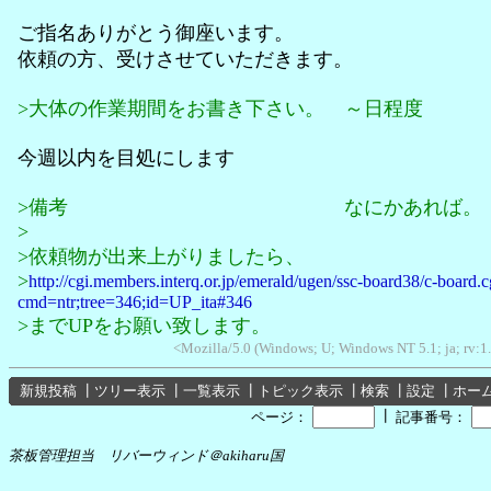
ご指名ありがとう御座います。
依頼の方、受けさせていただきます。
>大体の作業期間をお書き下さい。 ～日程度
今週以内を目処にします
>備考 なにかあれば。
>
>依頼物が出来上がりましたら、
>
http://cgi.members.interq.or.jp/emerald/ugen/ssc-board38/c-board.c
cmd=ntr;tree=346;id=UP_ita#346
>までUPをお願い致します。
<Mozilla/5.0 (Windows; U; Windows NT 5.1; ja; rv:1
新規投稿
┃
ツリー表示
┃
一覧表示
┃
トピック表示
┃
検索
┃
設定
┃
ホー
┃
ページ：
記事番号：
茶板管理担当 リバーウィンド＠akiharu国