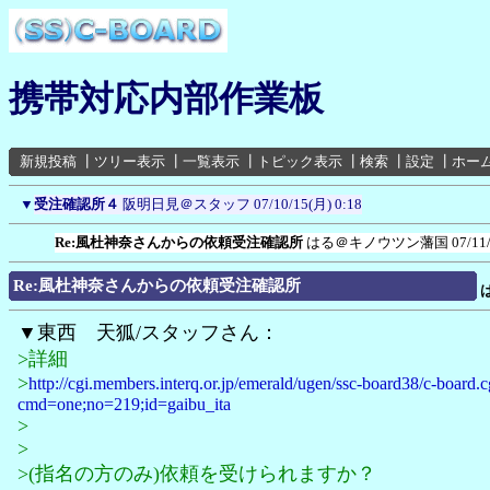
携帯対応内部作業板
新規投稿
┃
ツリー表示
┃
一覧表示
┃
トピック表示
┃
検索
┃
設定
┃
ホー
▼
受注確認所４
阪明日見＠スタッフ
07/10/15(月) 0:18
Re:風杜神奈さんからの依頼受注確認所
はる＠キノウツン藩国
07/11
Re:風杜神奈さんからの依頼受注確認所
▼東西 天狐/スタッフさん：
>詳細
>
http://cgi.members.interq.or.jp/emerald/ugen/ssc-board38/c-board.c
cmd=one;no=219;id=gaibu_ita
>
>
>(指名の方のみ)依頼を受けられますか？