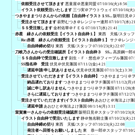
依頼受注させて頂きます
悪童屋＠悪童同盟
07/10/16(火) 8:56
イラスト依頼受注いたします
三つ実＠アウトウェイ
07/10/16(火)
つきやままつりさんからの依頼【自由枠イラスト１SS...
阪明日見＠
受注させて頂きます
萩野むつき＠レンジャー連邦
07/10/17(水) 2
ＳＳ受注致します
金村佑華＠ＦＥＧ
07/10/17(水) 21:41
赤星 緑さんの依頼受注【イラスト自由枠１】
東西 天狐/スタッフ
Re:赤星 緑さんの依頼受注【イラスト自由枠１】
サク＠レンジ
自由枠締め切り
東西 天狐/スタッフ
07/10/23(火) 22:07
刀岐乃さんからの受注確認所【イラスト自由枠３ SS...
高原鋼一郎
ＳＳ自由枠で受注致します
刻生・Ｆ・悠也＠フィーブル藩国
07/
SS指名枠 受注
伏見＠伏見藩国
07/11/2(金) 4:21
遅延申請/申し訳ありません
伏見＠伏見藩国
07/11/3(土) 3:30
受注させていただきます【イラスト自由枠】
つきやままつり＠
納品遅れております
つきやままつり＠ヲチ藩国
07/11/12(月) 
誠に申し訳ありません
つきやままつり＠ヲチ藩国
07/11/28(水
さらに遅延しております
つきやままつり＠ヲチ藩国
07/12/27
受注させていただきます(イラスト自由枠)
あおひと＠海法よけ藩
遅延申請
あおひと＠海法よけ藩国
08/1/14(月) 3:11
室賀兼一さんからの依頼受注確認所
阪明日見＠スタッフ
07/10/23(火
イラスト自由枠で受注いたします
静＠無名騎士藩
07/10/23(火) 2
自由枠締め切り
東西 天狐/スタッフ
07/10/23(火) 22:08
発注者へ回答をお願いしました
東 恭一郎＠スタッフ
07/10/