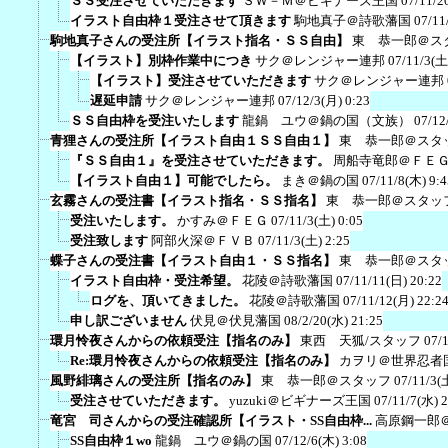
ＳＳ受注させていただきます
ＳＷ－Ｍ＠ビギナーズ王国
07/11/2
イラスト自由枠１受注させて頂きます
駒地真子＠詩歌藩国
07/11
駒地真子さんの受注所【イラスト指名・ＳＳ自由】
東 恭一郎＠ス
【イラスト】別枠作業中につき
サク＠レンジャー連邦
07/11/3(土
【イラスト】受注させていただきます
サク＠レンジャー連邦
遅延申請
サク＠レンジャー連邦
07/12/3(月) 0:23
ＳＳ自由枠を受注いたします
龍鍋 ユウ＠鍋の国（文族）
07/12
青狸さんの受注所【イラスト自由１ＳＳ自由１】
東 恭一郎＠スタ
『ＳＳ自由１』を受注させていただきます。
周船寺竜郎＠ＦＥ
【イラスト自由１】可能でしたら。
まき＠鍋の国
07/11/8(木) 9:4
玄霧さんの受注書【イラスト指名・ＳＳ指名】
東 恭一郎＠スタッ
受注いたします。
かすみ＠ＦＥＧ
07/11/3(土) 0:05
受注致します
阿部火深＠ＦＶＢ
07/11/3(土) 2:25
蝶子さんの受注書【イラスト自由１・ＳＳ指名】
東 恭一郎＠スタ
イラスト自由枠・受注希望。
花陵＠詩歌藩国
07/11/11(日) 20:22
ログを、頂いてきました。
花陵＠詩歌藩国
07/11/12(月) 22:2
申し訳ございません
伏見＠伏見藩国
08/2/20(水) 21:25
環月怜夜さんからの依頼受注【指名のみ】
東西 天狐/スタッフ
07/
Re:環月怜夜さんからの依頼受注【指名のみ】
カヲリ＠世界忍者
風野緋璃さんの受注所【指名のみ】
東 恭一郎＠スタッフ
07/11/3(
受注させていただきます。
yuzuki＠ビギナーズ王国
07/11/7(水) 
竜宮 司さんからの受注確認所【イラスト・SS自由枠...
高原鋼一郎
SS自由枠１wo
龍鍋 ユウ＠鍋の国
07/12/6(木) 3:08