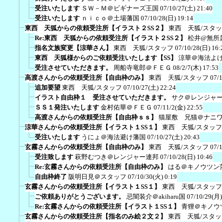
受注いたします
ＳＷ－Ｍ＠ビギナーズ王国
07/10/27(土) 21:40
受注いたします
ｎｉｃｏ＠土場藩国
07/10/28(日) 19:14
東西 天狐からの依頼受注所【イラスト２SS２】
東西 天狐/スタ
Re:東西 天狐からの依頼受注所【イラスト２SS２】
松井@無所
指名文族変更【涼華さん】
東西 天狐/スタッフ
07/10/28(日) 16:
東西 天狐様からのご依頼受注いたします【SS】
涼華＠海法よ
受注させていただきます。
周船寺竜郎＠ＦＥＧ
08/2/7(木) 17:53
高渡さんからの依頼受注所【自由枠のみ】
東西 天狐/スタッフ
07/
追加要望
東西 天狐/スタッフ
07/10/27(土) 22:24
イラスト自由枠１ 受注させていただきます。
サク＠レンジャ
ＳＳ１発注いたします
金村佑華＠ＦＥＧ
07/11/2(金) 22:55
高渡さんからの依頼受注所【自由枠ｓｓ】
猫屋敷 兄猫＠ナニ
涼華さんからの依頼受注所【イラスト１SS１】
東西 天狐/スタッフ
受注いたします
うにょ＠海法避け藩国
07/10/27(土) 20:43
玄霧さんからの依頼受注所【自由枠のみ】
東西 天狐/スタッフ
07/
受注致します
萩野むつき＠レンジャー連邦
07/10/28(日) 10:46
Re:玄霧さんからの依頼受注所【自由枠のみ】
はる＠キノウツン
自由枠終了
阪明日見＠スタッフ
07/10/30(火) 0:19
玄霧さんからの依頼受注所【イラスト１SS１】
東西 天狐/スタッフ
ご依頼ありがとうございます。
忌闇装介＠akiharu国
07/10/29(月)
Re:玄霧さんからの依頼受注所【イラスト１SS１】
青狸＠キノウ
玄霧さんからの依頼受注所【指名のみ絵２文２】
東西 天狐/スタッ