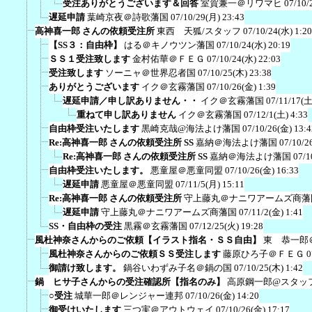
受注ありがとうございます＆回答
室賀兼一＠リワマヒ
07/10/
遅延申請
葉崎京夜＠詩歌藩国
07/10/29(月) 23:43
高神喜一郎 さんの依頼受注所
東西 天狐/スタッフ
07/10/24(水) 1:20
【SS３：自由枠】
はる＠キノウツン藩国
07/10/24(水) 20:19
ＳＳ１受注致します
金村佑華＠ＦＥＧ
07/10/24(水) 22:03
受注致します
ソーニャ＠世界忍者国
07/10/25(木) 23:38
ありがとうございます
イク＠玄霧藩国
07/10/26(金) 1:39
遅延申請／申し訳ありません・・
イク＠玄霧藩国
07/11/17(土
重ねて申し訳ありません
イク＠玄霧藩国
07/12/1(土) 4:33
自由枠受注いたします
黒崎克哉@海法よけ藩国
07/10/26(金) 13:4
Re:高神喜一郎 さんの依頼受注所 SS
嘉納＠海法よけ藩国
07/10/2
Re:高神喜一郎 さんの依頼受注所 SS
嘉納＠海法よけ藩国
07/1
自由枠受注いたします。
悪童屋＠悪童同盟
07/10/26(金) 16:33
遅延申請
悪童屋＠悪童同盟
07/11/5(月) 15:11
Re:高神喜一郎 さんの依頼受注所
守上藤丸＠ナニワアームズ商藩
遅延申請
守上藤丸＠ナニワアームズ商藩国
07/11/2(金) 1:41
SS・自由枠の受注
黒霧＠玄霧藩国
07/12/25(火) 19:28
風杜神奈さんからのご依頼【イラスト指名・ＳＳ自由】
東 恭一郎
風杜神奈さんからのご依頼ＳＳ受注します
藤原ひろ子＠ＦＥＧ
0
御請け致します。
鍋谷いわずみ子名＠鍋の国
07/10/25(木) 1:42
鍋 ヒサ子さんからの受注確認所【指名のみ】
高原鋼一郎@スタッ
○受注
城華一郎＠レンジャー連邦
07/10/26(金) 14:20
御受けいたします
三つ実＠アウトウェイ
07/10/26(金) 17:17