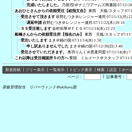
完成いたしました。
乃亜I型＠ナニワアームズ商藩国
07/11/2
あおひとさんからの依頼受注【絵指文自】
東西 天狐/スタッフ
07/
受注させて頂きます
萩野むつき＠レンジャー連邦
07/11/12(月) 2
遅延申請
萩野むつき＠レンジャー連邦
07/11/22(木) 20:16
ＳＳ受注致します
金村佑華＠ＦＥＧ
07/11/14(水) 22:23
船橋さんからの依頼受注所【指名のみ】
東西 天狐/スタッフ
07/11
受注いたします
まき＠鍋の国
07/11/14(水) 1:50
申し訳ありませんでした
まき＠鍋の国
07/12/30(日) 3:40
受注させていただきます。
奥羽りんく＠悪童同盟
07/11/14(水) 7
これ以降は受注確認所５の方へ
豊国 ミルメーク＠スタッフ
07/11/
新規投稿
┃
ツリー表示
┃
一覧表示
┃
トピック表示
┃
検索
┃
設定
┃
ホー
┃
ページ：
記事番号：
茶板管理担当 リバーウィンド＠akiharu国