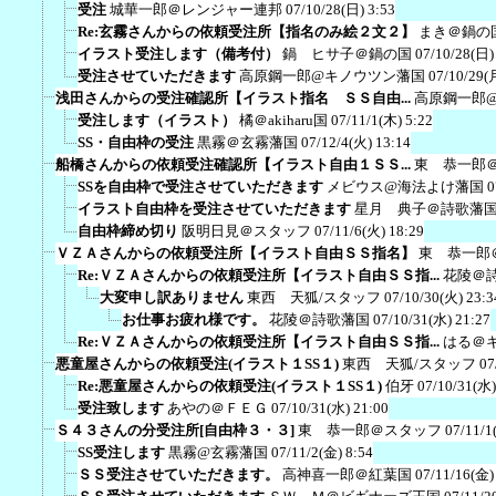
受注
城華一郎＠レンジャー連邦
07/10/28(日) 3:53
Re:玄霧さんからの依頼受注所【指名のみ絵２文２】
まき＠鍋の
イラスト受注します（備考付）
鍋 ヒサ子＠鍋の国
07/10/28(日)
受注させていただきます
高原鋼一郎@キノウツン藩国
07/10/29(
浅田さんからの受注確認所【イラスト指名 ＳＳ自由...
高原鋼一郎
受注します（イラスト）
橘＠akiharu国
07/11/1(木) 5:22
SS・自由枠の受注
黒霧＠玄霧藩国
07/12/4(火) 13:14
船橋さんからの依頼受注確認所【イラスト自由１ＳＳ...
東 恭一郎
SSを自由枠で受注させていただきます
メビウス@海法よけ藩国
0
イラスト自由枠を受注させていただきます
星月 典子＠詩歌藩
自由枠締め切り
阪明日見＠スタッフ
07/11/6(火) 18:29
ＶＺＡさんからの依頼受注所【イラスト自由ＳＳ指名】
東 恭一郎
Re:ＶＺＡさんからの依頼受注所【イラスト自由ＳＳ指...
花陵＠
大変申し訳ありません
東西 天狐/スタッフ
07/10/30(火) 23:3
お仕事お疲れ様です。
花陵＠詩歌藩国
07/10/31(水) 21:27
Re:ＶＺＡさんからの依頼受注所【イラスト自由ＳＳ指...
はる＠
悪童屋さんからの依頼受注(イラスト１SS１)
東西 天狐/スタッフ
07
Re:悪童屋さんからの依頼受注(イラスト１SS１)
伯牙
07/10/31(水)
受注致します
あやの＠ＦＥＧ
07/10/31(水) 21:00
Ｓ４３さんの分受注所[自由枠３・３]
東 恭一郎＠スタッフ
07/11/1
SS受注します
黒霧@玄霧藩国
07/11/2(金) 8:54
ＳＳ受注させていただきます。
高神喜一郎＠紅葉国
07/11/16(金)