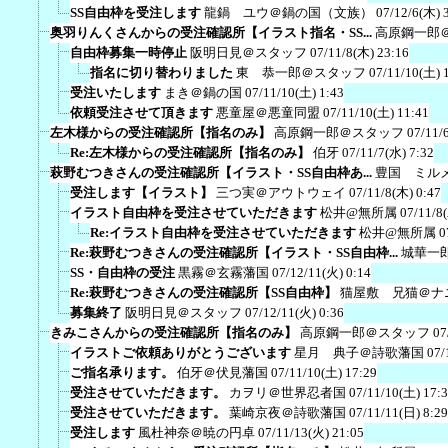
SS自由枠を受注します
龍鍋 ユウ＠鍋の国（文族）
07/12/6(木) 
奥羽りんくさんからの受注確認所【イラスト指名・SS...
高原鋼一郎
自由枠募集一時停止
阪明日見＠スタッフ
07/11/8(木) 23:16
指名に切り替わりました
東 恭一郎＠スタッフ
07/11/10(土) 
受注いたします
まき＠鍋の国
07/11/10(土) 1:43
依頼受注させて頂きます
悪童屋＠悪童同盟
07/11/10(土) 11:41
左木様からの受注確認所【指名のみ】
高原鋼一郎＠スタッフ
07/11/
Re:左木様からの受注確認所【指名のみ】
伯牙
07/11/7(水) 7:32
萩野むつきさんの受注確認所【イラスト・SS自由枠あ...
豊国 ミル
受注します【イラスト】
三つ実＠アウトウェイ
07/11/8(木) 0:47
イラスト自由枠を受注させていただきます
松井@無所属
07/11/8
Re:イラスト自由枠を受注させていただきます
松井@無所属
0
Re:萩野むつきさんの受注確認所【イラスト・SS自由枠...
城華一
SS・自由枠の受注
黒霧＠玄霧藩国
07/12/11(火) 0:14
Re:萩野むつきさんの受注確認所【SS自由枠】
猫屋敷 兄猫＠ナ
募集終了
阪明日見＠スタッフ
07/12/11(火) 0:36
きみこさんからの受注確認所【指名のみ】
高原鋼一郎＠スタッフ
07
イラストご依頼ありがとうございます
星月 典子＠詩歌藩国
07/
ご指名承ります。
伯牙＠伏見藩国
07/11/10(土) 17:29
受注させていただきます。
カヲリ＠世界忍者国
07/11/10(土) 17:
受注させていただきます。
葉崎京夜＠詩歌藩国
07/11/11(日) 8:29
受注します
風杜神奈＠暁の円卓
07/11/13(火) 21:05