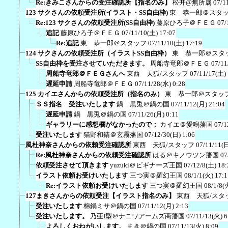
Re:きみこさんからの受注確認所【指名のみ】
松井@無所属
07/1
123 サクさんの依頼受注所(イラスト・SS自由枠)
東 恭一郎＠スタ
Re:123 サクさんの依頼受注所(SS自由枠)
藤原ひろ子＠ＦＥＧ
07/
追記
藤原ひろ子＠ＦＥＧ
07/11/10(土) 17:07
Re:追記
東 恭一郎＠スタッフ
07/11/10(土) 17:19
124 サクさんの依頼受注所（イラストSS自由枠）
東 恭一郎＠スタ
SS自由枠を受注させていただきます。
周船寺竜郎＠ＦＥＧ
07/11
周船寺竜郎＠ＦＥＧさんへ
東西 天狐/スタッフ
07/11/17(土) 
遅延申請
周船寺竜郎＠ＦＥＧ
07/11/28(水) 0:28
125 カイエさんからの依頼受注所（指名のみ）
東 恭一郎＠スタッ
ＳＳ指名 受注いたします
鍋 黒兎＠鍋の国
07/11/12(月) 21:04
遅延申請
鍋 黒兎＠鍋の国
07/11/26(月) 0:11
ギャラリーに感想欄がなかったので；
カイエ＠愛鳴藩国
07/1
受注いたします
猫野和錆＠玄霧藩国
07/12/30(日) 1:06
風杜神奈さんからの依頼受注確認所
東西 天狐/スタッフ
07/11/11(日
Re:風杜神奈さんからの依頼受注確認所
はる＠キノウツン藩国
07
依頼受注させて頂きます
yuzuki＠ビギナーズ王国
07/12/8(土) 18:
イラスト依頼お受けいたします
三つ実＠羅幻王国
08/1/1(火) 17:1
Re:イラスト依頼お受けいたします
三つ実＠羅幻王国
08/1/8(
127まきさんからの依頼受注【イラスト指名のみ】
東西 天狐/スタ
受注いたします
棉鍋ミサ＠鍋の国
07/11/12(月) 2:13
受注いたします。
乃亜I型＠ナニワアームズ商藩国
07/11/13(火) 6
よろしくおねがいします。
まき＠鍋の国
07/11/13(火) 8:09