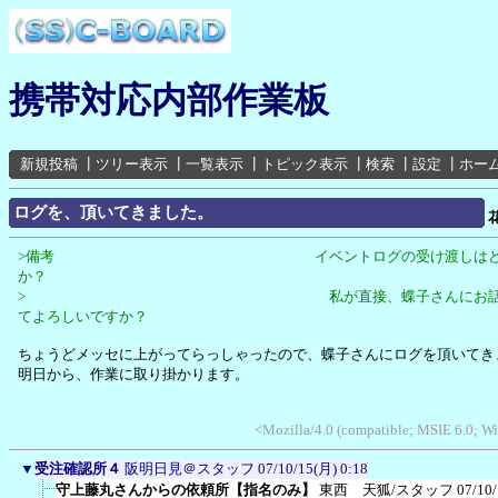
携帯対応内部作業板
新規投稿
┃
ツリー表示
┃
一覧表示
┃
トピック表示
┃
検索
┃
設定
┃
ホー
ログを、頂いてきました。
>備考 イベントログの受け渡しはどうし
か？
> 私が直接、蝶子さんにお話してロ
てよろしいですか？
ちょうどメッセに上がってらっしゃったので、蝶子さんにログを頂いてき
明日から、作業に取り掛かります。
<Mozilla/4.0 (compatible; MSIE 6.0; 
▼
受注確認所４
阪明日見＠スタッフ
07/10/15(月) 0:18
守上藤丸さんからの依頼所【指名のみ】
東西 天狐/スタッフ
07/10