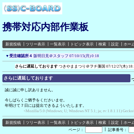
携帯対応内部作業板
新規投稿
┃
ツリー表示
┃
一覧表示
┃
トピック表示
┃
検索
┃
設定
┃
ホー
▼
受注確認所４
阪明日見＠スタッフ
07/10/15(月) 0:18
さらに遅延しております
つきやままつり＠ヲチ藩国
07/12/27(木) 18
さらに遅延しております
誠に誠に申し訳ありません。
今しばらくご猶予をくださいませ。
年明けて７日には提出できるよういたします。
<Mozilla/5.0 (Windows; U; Windows NT 5.1; ja; rv:1.8.1.11) Geck
新規投稿
┃
ツリー表示
┃
一覧表示
┃
トピック表示
┃
検索
┃
設定
┃
ホー
┃
ページ：
記事番号：