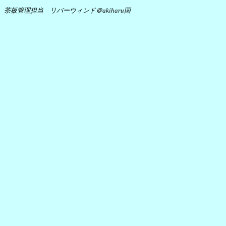
茶板管理担当 リバーウィンド＠akiharu国