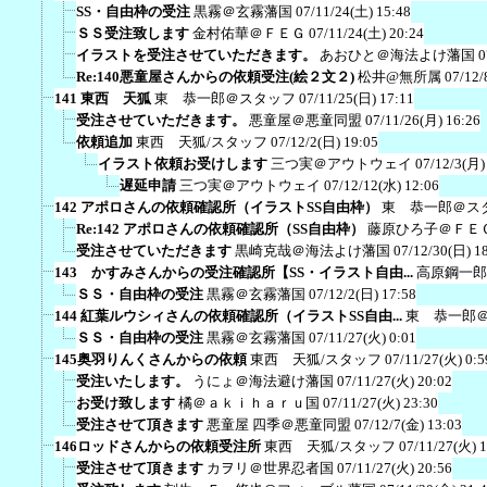
SS・自由枠の受注
黒霧＠玄霧藩国
07/11/24(土) 15:48
ＳＳ受注致します
金村佑華＠ＦＥＧ
07/11/24(土) 20:24
イラストを受注させていただきます。
あおひと＠海法よけ藩国
0
Re:140悪童屋さんからの依頼受注(絵２文２)
松井@無所属
07/12/
141 東西 天狐
東 恭一郎＠スタッフ
07/11/25(日) 17:11
受注させていただきます。
悪童屋＠悪童同盟
07/11/26(月) 16:26
依頼追加
東西 天狐/スタッフ
07/12/2(日) 19:05
イラスト依頼お受けします
三つ実＠アウトウェイ
07/12/3(月)
遅延申請
三つ実＠アウトウェイ
07/12/12(水) 12:06
142 アポロさんの依頼確認所（イラストSS自由枠）
東 恭一郎＠ス
Re:142 アポロさんの依頼確認所（SS自由枠）
藤原ひろ子＠ＦＥ
受注させていただきます
黒崎克哉＠海法よけ藩国
07/12/30(日) 1
143 かすみさんからの受注確認所【SS・イラスト自由...
高原鋼一郎
ＳＳ・自由枠の受注
黒霧＠玄霧藩国
07/12/2(日) 17:58
144 紅葉ルウシィさんの依頼確認所（イラストSS自由...
東 恭一郎
ＳＳ・自由枠の受注
黒霧＠玄霧藩国
07/11/27(火) 0:01
145奥羽りんくさんからの依頼
東西 天狐/スタッフ
07/11/27(火) 0:5
受注いたします。
うにょ＠海法避け藩国
07/11/27(火) 20:02
お受け致します
橘＠ａｋｉｈａｒｕ国
07/11/27(火) 23:30
受注させて頂きます
悪童屋 四季＠悪童同盟
07/12/7(金) 13:03
146ロッドさんからの依頼受注所
東西 天狐/スタッフ
07/11/27(火) 1
受注させて頂きます
カヲリ＠世界忍者国
07/11/27(火) 20:56