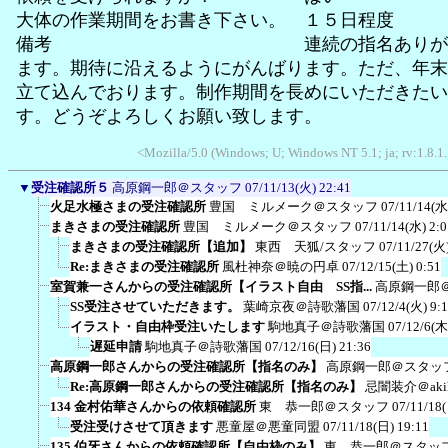
大体の作業期間をお書き下さい。 １５日程度
備考 連続の指名ありがとう
ます。期待に沿えるようにがんばります。ただ、年末
立て込んでおります。制作期間を長めにいただきたい
す。どうぞよろしくお願い致します。
<Mozilla/5.0 (Windows; U; Windows NT 5.1; ja; rv:1.8.
▼
受注確認所５
高原鋼一郎＠スタッフ
07/11/13(火) 22:41
火足水極さまの受注確認所
豊国 ミルメーク＠スタッフ
07/11/14(水
まきさまの受注確認所
豊国 ミルメーク＠スタッフ
07/11/14(水) 2:0
まきさまの受注確認所【追加】
東西 天狐/スタッフ
07/11/27(火)
Re:まきさまの受注確認所
風杜神奈＠暁の円卓
07/12/15(土) 0:51
室賀兼一さんからの受注確認所【イラスト自由 SS指...
高原鋼一郎
SS受注させていただきます。
葉崎京夜＠詩歌藩国
07/12/4(火) 9:
イラスト・自由枠受注いたします
駒地真子＠詩歌藩国
07/12/6(木
遅延申請
駒地真子＠詩歌藩国
07/12/16(日) 21:36
高原鋼一郎さんからの受注確認所【指名のみ】
高原鋼一郎＠スタッ
Re:高原鋼一郎さんからの受注確認所【指名のみ】
忌闇装介＠akih
134 金村佑華さんからの依頼確認所
東 恭一郎＠スタッフ
07/11/18
受注受けさせて頂きます
悪童屋＠悪童同盟
07/11/18(日) 19:11
135 伯牙さんからの依頼確認所【自由枠のみ】
東 恭一郎＠スタッ