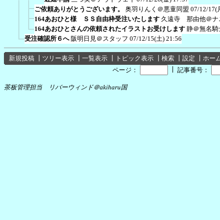
ご依頼ありがとうございます。
奥羽りんく＠悪童同盟
07/12/17(
164あおひと様 ＳＳ自由枠受注いたします
久遠寺 那由他＠ナ
164あおひとさんの依頼されたイラストお受けします
静＠無名騎
受注確認所６へ
阪明日見＠スタッフ
07/12/15(土) 21:56
新規投稿
┃
ツリー表示
┃
一覧表示
┃
トピック表示
┃
検索
┃
設定
┃
ホー
┃
ページ：
記事番号：
茶板管理担当 リバーウィンド＠akiharu国