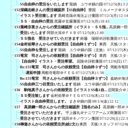
SS自由枠の受注をいたします
龍鍋 ユウ＠鍋の国
07/12/5(水) 3:
152深織志岐さんの受注確認所【SS自由枠】
豊国 ミルメーク＠ス
イラスト受注致します
黒崎克哉＠海法よけ藩国
07/12/3(月) 12:14
ＳＳ・自由枠の受注
黒霧＠玄霧藩国
07/12/3(月) 18:43
153葉崎京夜さんからの受注確認所（イラスト・ＳＳ指...
高原鋼一郎
受注いたします
阿部火深＠ＦＶＢ
07/12/5(水) 2:49
ＳＳ指名 受注させていただきます
鈴藤 瑞樹＠詩歌藩国
07/12
154金村佑華さんからの依頼受注【自由枠１ずつ】
東西 天狐/スタ
SS自由枠を受注します
龍鍋 ユウ＠鍋の国（文族）
07/12/27(木)
155竜宮 司さんからの依頼受注【自由枠３ずつ】
東西 天狐/スタ
【自由枠】イラスト・受注希望。
花陵＠詩歌藩国
07/12/9(日) 17
Re:155竜宮 司さんからの依頼受注【自由枠３ずつ】
周船寺竜
遅延申請
周船寺竜郎＠ＦＥＧ
07/12/27(木) 1:56
Re:155竜宮 司さんからの依頼受注【自由枠３ずつ】
嘉納＠海
SS自由枠三つ目受注いたします
龍鍋 ユウ＠鍋の国
07/12/17(月)
156 駒地真子さんからの依頼受注【イラストSS各1自...
忌闇装介＠
ＳＳ受注致します
金村佑華＠ＦＥＧ
07/12/6(木) 22:53
イラスト自由枠受注します。
まき＠鍋の国
08/1/4(金) 22:12
157 高原鋼一郎さんからの受注確認所【指名のみ】
高原鋼一郎＠
受注させていただきます。
守上藤丸＠ナニワアームズ商藩国
07/
受注させていただきます
浅田＠キノウツン藩国
07/12/29(土) 22:
158榊遊さんからの依頼受注所(絵2文2)
東西 天狐/スタッフ
07/12/8