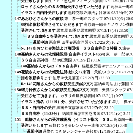
受注致します
刻生・Ｆ・悠也＠フィーブル藩国
07/11/30(金) 21:
ロッドさんからのＳＳ依頼受注させていただきます
高神喜一郎
イラスト自由枠受注します
黒崎克哉＠海法よけ藩国
08/1/4(金) 2
147あおひとさんからの依頼
東 恭一郎＠スタッフ
07/11/30(金) 20:
SS指名依頼受注させていただきます
高原鋼一郎＠キノウツン藩
受注させて頂きます
悪童屋 四季＠悪童同盟
07/12/17(月) 23:50
ＳＳ自由枠１を受注させて頂きます
悪童屋 四季＠悪童同盟
0
遅延申請
悪童屋 四季＠悪童同盟
07/12/25(火) 16:24
No.147あおひと＠海法よけ藩国様 ＳＳ自由枠分２枠目
久遠寺
148嘉納さんからの依頼確認所(自由枠イラスト4SS4)
東 恭一郎＠ス
ＳＳ自由
高神喜一郎＠紅葉国
07/12/9(日) 0:16
148嘉納さんからの（ｓｓ自由枠）
猫屋敷兄猫＠ナニワアームズ
149花陵さんからの依頼受注所(絵2文2)
東西 天狐/スタッフ
07/12/2
指名依頼承ります
伯牙＠伏見藩国
07/12/2(日) 23:30
Re:149花陵さんからの依頼受注所(絵2文2)
嘉納＠海法よけ藩国
0
150環月怜夜さんからの依頼受注所(絵2文2)
東西 天狐/スタッフ
07/
受注させて頂きます。
カヲリ＠世界忍者国
07/12/3(月) 0:27
イラスト指名（11/19）分、受注させていただきます
星月 典子
ＳＳ・自由枠の受注
黒霧＠玄霧藩国
07/12/7(金) 23:29
ＳＳ自由枠（11/28分）
結城由羅@世界忍者国
07/12/11(火) 3:57
151 船橋さんからの受注確認所（イラスト指名 ＳＳ...
高原鋼一郎
受注いたします
萩野むつき＠レンジャー連邦
07/12/3(月) 0:48
遅延申請
萩野むつき＠レンジャー連邦
07/12/18(火) 21:58