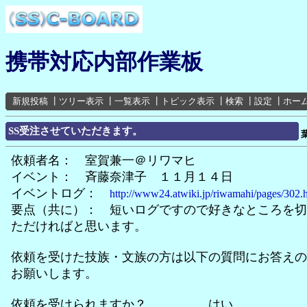
携帯対応内部作業板
新規投稿
┃
ツリー表示
┃
一覧表示
┃
トピック表示
┃
検索
┃
設定
┃
ホー
SS受注させていただきます。
依頼者名： 室賀兼一＠リワマヒ
イベント： 斉藤奈津子 １１月１４日
イベントログ：
http://www24.atwiki.jp/riwamahi/pages/302.
要点（共に）： 短いログですので好きなところを切
ただければと思います。
依頼を受けた技族・文族の方は以下の質問にお答えの
お願いします。
依頼を受けられますか？ はい