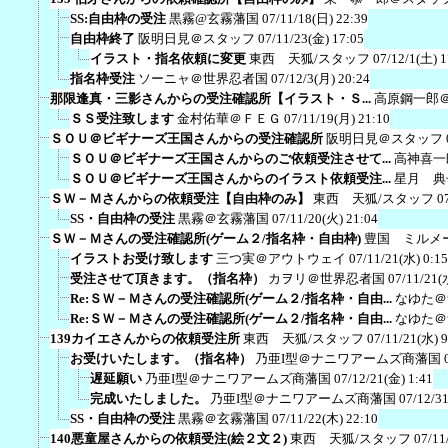
SS:自由枠の受注
黒霧@玄霧藩国
07/11/18(日) 22:39
自由枠終了
阪明日見＠スタッフ
07/11/23(金) 17:05
イラスト・指名依頼に変更
東西 天狐/スタッフ
07/12/1(土) 1
指名枠受注
ソーニャ＠世界忍者国
07/12/3(月) 20:24
那限逢真・三影さんからの受注確認所【イラスト・Ｓ...
高原鋼一郎
ＳＳ受注致します
金村佑華＠ＦＥＧ
07/11/19(月) 21:10
ＳＯＵ＠ビギナーズ王国さんからの受注確認所
阪明日見＠スタッフ
ＳＯＵ＠ビギナーズ王国さんからのご依頼受注させて...
高神喜一
ＳＯＵ＠ビギナーズ王国さんからのイラスト依頼受注...
星月 典
ＳＷ－Ｍさんからの依頼受注【自由枠のみ】
東西 天狐/スタッフ
0
SS・自由枠の受注
黒霧＠玄霧藩国
07/11/20(火) 21:04
ＳＷ－Ｍさんの受注確認所(ゲーム２/指名枠・自由枠)
豊国 ミルメ
イラストお受け致します
三つ実＠アウトウェイ
07/11/21(水) 0:15
受注させて頂きます。（指名枠）
カヲリ＠世界忍者国
07/11/21(
Re:ＳＷ－Ｍさんの受注確認所(ゲーム２/指名枠・自由...
なゆた＠
Re:ＳＷ－Ｍさんの受注確認所(ゲーム２/指名枠・自由...
なゆた＠
139カイエさんからの依頼受注所
東西 天狐/スタッフ
07/11/21(水) 9
お受けいたします。（指名枠）
乃亜I型＠ナニワアームズ商藩国
遅延願い
乃亜I型＠ナニワアームズ商藩国
07/12/21(金) 1:41
完成いたしました。
乃亜I型＠ナニワアームズ商藩国
07/12/3
SS・自由枠の受注
黒霧＠玄霧藩国
07/11/22(木) 22:10
140悪童屋さんからの依頼受注(絵２文２)
東西 天狐/スタッフ
07/11