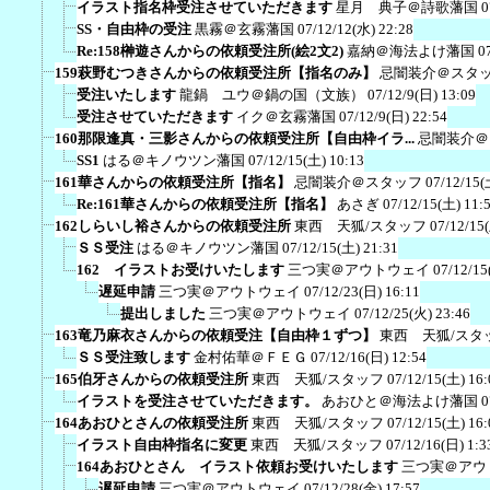
イラスト指名枠受注させていただきます
星月 典子＠詩歌藩国
0
SS・自由枠の受注
黒霧＠玄霧藩国
07/12/12(水) 22:28
Re:158榊遊さんからの依頼受注所(絵2文2)
嘉納＠海法よけ藩国
0
159萩野むつきさんからの依頼受注所【指名のみ】
忌闇装介＠スタ
受注いたします
龍鍋 ユウ＠鍋の国（文族）
07/12/9(日) 13:09
受注させていただきます
イク＠玄霧藩国
07/12/9(日) 22:54
160那限逢真・三影さんからの依頼受注所【自由枠イラ...
忌闇装介＠
SS1
はる＠キノウツン藩国
07/12/15(土) 10:13
161華さんからの依頼受注所【指名】
忌闇装介＠スタッフ
07/12/15(
Re:161華さんからの依頼受注所【指名】
あさぎ
07/12/15(土) 11:
162しらいし裕さんからの依頼受注所
東西 天狐/スタッフ
07/12/15
ＳＳ受注
はる＠キノウツン藩国
07/12/15(土) 21:31
162 イラストお受けいたします
三つ実＠アウトウェイ
07/12/15
遅延申請
三つ実＠アウトウェイ
07/12/23(日) 16:11
提出しました
三つ実＠アウトウェイ
07/12/25(火) 23:46
163竜乃麻衣さんからの依頼受注【自由枠１ずつ】
東西 天狐/スタ
ＳＳ受注致します
金村佑華＠ＦＥＧ
07/12/16(日) 12:54
165伯牙さんからの依頼受注所
東西 天狐/スタッフ
07/12/15(土) 16:
イラストを受注させていただきます。
あおひと＠海法よけ藩国
0
164あおひとさんの依頼受注所
東西 天狐/スタッフ
07/12/15(土) 16:
イラスト自由枠指名に変更
東西 天狐/スタッフ
07/12/16(日) 1:3
164あおひとさん イラスト依頼お受けいたします
三つ実＠アウ
遅延申請
三つ実＠アウトウェイ
07/12/28(金) 17:57