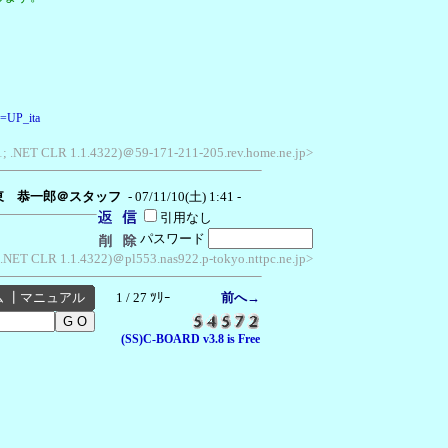
d=UP_ita
V1; .NET CLR 1.1.4322)＠59-171-211-205.rev.home.ne.jp>
東 恭一郎＠スタッフ
- 07/11/10(土) 1:41 -
引用なし
パスワード
 .NET CLR 1.1.4322)＠pl553.nas922.p-tokyo.nttpc.ne.jp>
ム
┃
マニュアル
1 / 27 ﾂﾘｰ
前へ→
(SS)C-BOARD v3.8 is Free