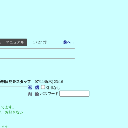
ム
┃
マニュアル
1 / 27 ﾂﾘｰ
前へ→
阪明日見＠スタッフ
- 07/11/8(木) 23:16 -
引用なし
パスワード
してます。
が、お好きなシー
します。