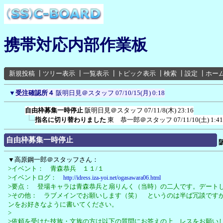
携帯対応内部作業板
新規投稿
┃
ツリー表示
┃
一覧表示
┃
トピック表示
┃
検索
┃
設定
┃
ホー
▼
受注確認所４
阪明日見＠スタッフ
07/10/15(月) 0:18
自由枠募集一時停止
阪明日見＠スタッフ
07/11/8(木) 23:16
指名に切り替わりました
東 恭一郎＠スタッフ
07/11/10(土) 1:41
自由枠募集一時停止
▼高原鋼一郎＠スタッフさん：
>イベント： 青森恭兵 １１/１
>イベントログ：
http://idress.iza-yoi.net/ogasawara06.html
>要点： 登場キャラは青森恭兵と扇りんく（当時）の二人です。デート
>その他： ラブメインでお願いします（笑） というのは半ば冗談です
ンをお好きなように書いてください。
>
>依頼を受けた技族・文族の方は以下の質問にお答えの上、レスをお願い