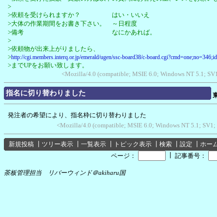
>
>依頼を受けられますか？ はい・いいえ
>大体の作業期間をお書き下さい。 ～日程度
>備考 なにかあれば。
>
>依頼物が出来上がりましたら、
>
http://cgi.members.interq.or.jp/emerald/ugen/ssc-board38/c-board.cgi?cmd=one;no=346;i
>までUPをお願い致します。
<Mozilla/4.0 (compatible; MSIE 6.0; Windows NT 5.1; S
指名に切り替わりました
発注者の希望により、指名枠に切り替わりました
<Mozilla/4.0 (compatible; MSIE 6.0; Windows NT 5.1; SV1;
新規投稿
┃
ツリー表示
┃
一覧表示
┃
トピック表示
┃
検索
┃
設定
┃
ホー
┃
ページ：
記事番号：
茶板管理担当 リバーウィンド＠akiharu国