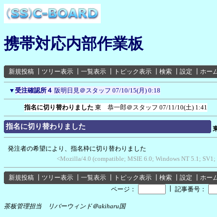
携帯対応内部作業板
新規投稿
┃
ツリー表示
┃
一覧表示
┃
トピック表示
┃
検索
┃
設定
┃
ホー
▼
受注確認所４
阪明日見＠スタッフ
07/10/15(月) 0:18
指名に切り替わりました
東 恭一郎＠スタッフ
07/11/10(土) 1:41
指名に切り替わりました
発注者の希望により、指名枠に切り替わりました
<Mozilla/4.0 (compatible; MSIE 6.0; Windows NT 5.1; SV1;
新規投稿
┃
ツリー表示
┃
一覧表示
┃
トピック表示
┃
検索
┃
設定
┃
ホー
┃
ページ：
記事番号：
茶板管理担当 リバーウィンド＠akiharu国