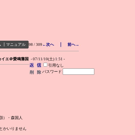
｜
ム
┃
マニュアル
98 / 309
←次へ
前へ→
カイエ＠愛鳴藩国
- 07/11/10(土) 1:51 -
引用なし
パスワード
顎）・森国人
とかいりません