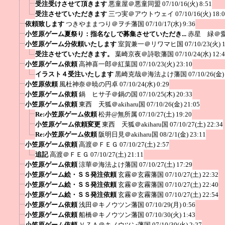
受注受けさせて頂きます
悪童屋＠悪童同盟
07/10/16(火) 8:51
受注させていただきます
三つ実＠アウトウェイ
07/10/16(火) 18:
依頼致します
つきやままつり＠ヲチ藩国
07/10/17(水) 9:36
小笠原ゲーム夏祭り：指名なしで募集させていただき...
赤星 緑＠
小笠原ゲーム分依頼いたします
室賀兼一＠リワマヒ国
07/10/23(火) 
受注させていただきます。
葉崎京夜＠詩歌藩国
07/10/24(水) 12:
小笠原ゲーム依頼
高神喜一郎＠紅葉国
07/10/23(火) 23:10
イラスト４受注いたします
黒崎克哉＠海法よけ藩国
07/10/26(金)
小笠原依頼
風杜神奈＠暁の円卓
07/10/24(水) 0:29
小笠原ゲーム依頼
鍋 ヒサ子＠鍋の国
07/10/25(木) 20:33
小笠原ゲーム依頼
東西 天狐＠akiharu国
07/10/26(金) 21:05
Re:小笠原ゲーム依頼
松井@無所属
07/10/27(土) 19:20
小笠原ゲーム依頼変更
東西 天狐＠akiharu国
07/10/27(土) 22:34
Re:小笠原ゲーム依頼
阪明日見＠akiharu国
08/2/1(金) 23:11
小笠原ゲーム依頼
高渡＠ＦＥＧ
07/10/27(土) 2:57
追記
高渡＠ＦＥＧ
07/10/27(土) 21:11
小笠原ゲーム依頼
涼華＠海法よけ藩国
07/10/27(土) 17:29
小笠原ゲーム絵・ＳＳ発注依頼
玄霧＠玄霧藩国
07/10/27(土) 22:32
小笠原ゲーム絵・ＳＳ発注依頼
玄霧＠玄霧藩国
07/10/27(土) 22:40
小笠原ゲーム絵・ＳＳ発注依頼
玄霧＠玄霧藩国
07/10/27(土) 22:54
小笠原ゲーム依頼
浅田＠キノウツン藩国
07/10/29(月) 0:56
小笠原ゲーム依頼
船橋＠キノウツン藩国
07/10/30(火) 1:43
小笠原ゲーム依頼
ＶＺＡ＠キノウツン藩国
07/10/30(火) 2:27