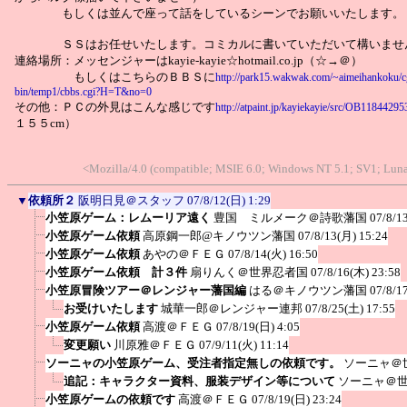
もしくは並んで座って話をしているシーンでお願いいたします。
ＳＳはお任せいたします。コミカルに書いていただいて構いませ
連絡場所：メッセンジャーはkayie-kayie☆hotmail.co.jp（☆→＠）
もしくはこちらのＢＢＳに
http://park15.wakwak.com/~aimeihankoku/c
bin/temp1/cbbs.cgi?H=T&no=0
その他：ＰＣの外見はこんな感じです
http://atpaint.jp/kayiekayie/src/OB1184429
１５５cm）
<Mozilla/4.0 (compatible; MSIE 6.0; Windows NT 5.1; SV1; Lu
▼
依頼所２
阪明日見＠スタッフ
07/8/12(日) 1:29
小笠原ゲーム：レムーリア遠く
豊国 ミルメーク＠詩歌藩国
07/8/1
小笠原ゲーム依頼
高原鋼一郎@キノウツン藩国
07/8/13(月) 15:24
小笠原ゲーム依頼
あやの＠ＦＥＧ
07/8/14(火) 16:50
小笠原ゲーム依頼 計３件
扇りんく＠世界忍者国
07/8/16(木) 23:58
小笠原冒険ツアー＠レンジャー藩国編
はる＠キノウツン藩国
07/8/1
お受けいたします
城華一郎＠レンジャー連邦
07/8/25(土) 17:55
小笠原ゲーム依頼
高渡＠ＦＥＧ
07/8/19(日) 4:05
変更願い
川原雅＠ＦＥＧ
07/9/11(火) 11:14
ソーニャの小笠原ゲーム、受注者指定無しの依頼です。
ソーニャ＠
追記：キャラクター資料、服装デザイン等について
ソーニャ＠
小笠原ゲームの依頼です
高渡＠ＦＥＧ
07/8/19(日) 23:24