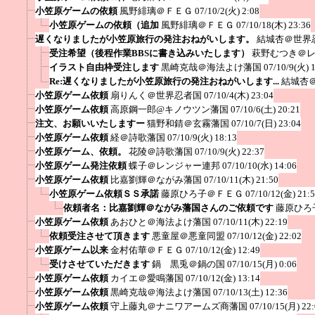
小笠原ゲームの依頼
風野緋璃＠ＦＥＧ
07/10/2(火) 2:08
小笠原ゲームの依頼（追加
風野緋璃＠ＦＥＧ
07/10/18(木) 23:36
遅くなりましたが小笠原旅行の発注おねがいします。
結城杏＠世界
受注希望（後程作業BBSに書き込みいたします）
萩野むつき＠
イラスト自由枠受注します
黒崎克哉＠海法よけ藩国
07/10/9(火) 
Re:遅くなりましたが小笠原旅行の発注おねがいします...
結城杏
小笠原ゲーム依頼
扇りんく＠世界忍者国
07/10/4(木) 23:04
小笠原ゲーム依頼
高原鋼一郎@キノウツン藩国
07/10/6(土) 20:21
注文、お願いいたしますー
猫野和錆＠玄霧藩国
07/10/7(日) 23:04
小笠原ゲーム依頼
経＠詩歌藩国
07/10/9(火) 18:13
小笠原ゲーム、依頼。
花陵＠詩歌藩国
07/10/9(火) 22:37
小笠原ゲーム発注依頼
蝶子＠レンジャー連邦
07/10/10(水) 14:06
小笠原ゲーム依頼
比嘉劉輝＠ながみ藩国
07/10/11(木) 21:50
小笠原ゲーム依頼ＳＳ承諾
藤原ひろ子＠ＦＥＧ
07/10/12(金) 21:
依頼者名：比嘉劉輝＠ながみ藩国さんのご依頼です
藤原ひろ
小笠原ゲーム依頼
あおひと＠海法よけ藩国
07/10/11(木) 22:19
依頼受注させて頂きます
悪童屋＠悪童同盟
07/10/12(金) 22:02
小笠原ゲーム以来
金村佑華＠ＦＥＧ
07/10/12(金) 12:49
受けさせていただきます
鍋 黒兎＠鍋の国
07/10/15(月) 0:06
小笠原ゲーム依頼
カイエ＠愛鳴藩国
07/10/12(金) 13:14
小笠原ゲーム依頼
黒崎克哉＠海法よけ藩国
07/10/13(土) 12:36
小笠原ゲーム依頼
守上藤丸＠ナニワアームズ商藩国
07/10/15(月) 22