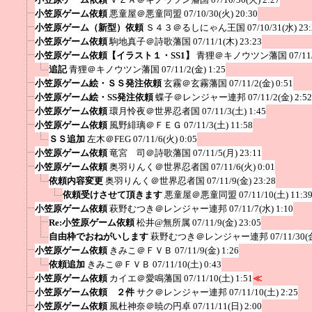
小笠原ゲーム依頼
悪童屋＠悪童同盟
07/10/30(火) 20:30
小笠原ゲーム（新型）依頼
Ｓ４３＠るしにゃん王国
07/10/31(水) 23
小笠原ゲーム依頼
駒地真子＠詩歌藩国
07/11/1(木) 23:23
小笠原ゲーム依頼【イラスト１・SS1】
青狸＠キノウツン藩国
07/11
追記
青狸＠キノウツン藩国
07/11/2(金) 1:25
小笠原ゲーム絵・ＳＳ発注依頼
玄霧＠玄霧藩国
07/11/2(金) 0:51
小笠原ゲーム絵・SS発注依頼
蝶子＠レンジャー連邦
07/11/2(金) 2:52
小笠原ゲーム依頼
環月怜夜＠世界忍者国
07/11/3(土) 1:45
小笠原ゲーム依頼
風野緋璃＠ＦＥＧ
07/11/3(土) 11:58
ＳＳ追加
左木＠FEG
07/11/6(火) 0:05
小笠原ゲーム依頼
竜宮 司＠詩歌藩国
07/11/5(月) 23:11
小笠原ゲーム依頼
奥羽りんく＠世界忍者国
07/11/6(火) 0:01
依頼内容変更
奥羽りんく＠世界忍者国
07/11/9(金) 23:28
依頼受けさせて頂きます
悪童屋＠悪童同盟
07/11/10(土) 11:3
小笠原ゲーム依頼
萩野むつき＠レンジャー連邦
07/11/7(水) 1:10
Re:小笠原ゲーム依頼
松井@無所属
07/11/9(金) 23:05
自由枠でおねがいします
萩野むつき＠レンジャー連邦
07/11/30(
小笠原ゲーム依頼
きみこ＠ＦＶＢ
07/11/9(金) 1:26
依頼追加
きみこ＠ＦＶＢ
07/11/10(土) 0:43
小笠原ゲーム依頼
カイエ＠愛鳴藩国
07/11/10(土) 1:51
≪
小笠原ゲーム依頼 ２件
サク＠レンジャー連邦
07/11/10(土) 2:25
小笠原ゲーム依頼
風杜神奈＠暁の円卓
07/11/11(日) 2:00