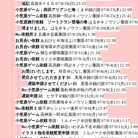
追記
高渡＠ＦＥＧ
07/8/19(日) 23:25
小笠原ゲーム：岩田アリアンと海
くま＠鍋の国
07/8/23(木) 22:09
小笠原ゲーム依頼
高原鋼一郎@キノウツン藩国
07/8/25(土) 21:41
小笠原旅行依頼 ソートクラン登場の巻
はる＠キノウツン藩国
07/8
埋まりました。
はる＠キノウツン藩国
07/8/29(水) 0:42
Re:依頼所２
玄霧＠玄霧藩国
07/8/29(水) 1:39
お見合い依頼
あおひと＠海法よけ藩国
07/8/29(水) 12:38
お見合い依頼
双海環＠芥辺境藩国
07/8/31(金) 14:26
小笠原ゲーム
脚立＠愛鳴藩国
07/8/31(金) 21:34
お見合い依頼
カイエ＠愛鳴藩国
07/9/3(月) 15:20
小笠原ゲーム依頼
高原鋼一郎@キノウツン藩国
07/9/4(火) 22:10
お受けいたします。
玲音＠になし藩国
07/9/4(火) 23:09
受注させていただきます
鍋 黒兎＠鍋の国
07/9/4(火) 23:37
遅延申請させてください
鍋 黒兎＠鍋の国
07/9/17(月) 23:52
Re:小笠原ゲーム依頼
風杜神奈＠暁の円卓
07/9/8(土) 21:26
遅延申請
鍋 ヒサ子＠鍋の国
07/9/11(火) 0:10
小笠原ゲーム依頼
沢邑勝海＠キノウツン藩国
07/9/5(水) 11:43
Re:依頼所２
蝶子＠レンジャー連邦
07/9/6(木) 23:47
小笠原ゲーム
高神喜一郎＠紅葉国
07/9/10(月) 19:07
小笠原ゲーム依頼
豊国 ミルメーク＠詩歌藩国
07/9/11(火) 1:17
Re:小笠原ゲーム依頼
鍋谷いわずみ子名＠鍋の国
07/9/11(火) 3:09
イラスト指名依頼変更申請
豊国 ミルメーク＠詩歌藩国
07/9/21