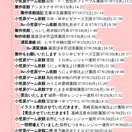
小笠原ゲーム依頼
刻生・Ｆ・悠也＠フィーブル藩国
07/9/11(火) 23:2
製作依頼
アシタスナオ
07/9/13(木) 14:22
製作依頼追記
玄霧＠玄霧藩国
07/10/27(土) 21:14
小笠原ゲーム依頼
ＳＷ－Ｍ＠ビギナーズ王国
07/9/16(日) 21:58
Re:小笠原ゲーム依頼
風理礼衣＠ＦＥＧ
07/9/17(月) 8:59
製作依頼
しらいし裕＠暁の円卓
07/9/18(火) 1:40
制作依頼
霧原涼＠芥辺境藩国
07/9/19(水) 14:18
遅延連絡
鍋 ヒサ子＠鍋の国
07/9/25(火) 23:23
Re:遅延連絡
霧原涼＠芥辺境藩国
07/9/28(金) 18:58
製作をお願いいたします
ＳＯＵ＠ビギナーズ王国
07/9/20(木) 20:57
小笠原ゲーム依頼
豊国 ミロ＠レンジャー連邦
07/9/21(金) 2:48
小笠原ゲーム依頼
うにょ＠海法よけ藩国
07/9/23(日) 21:36
Re:小笠原ゲーム依頼
うにょ＠海法よけ藩国
07/9/28(金) 0:08
小笠原ゲーム依頼
風杜神奈＠暁の円卓
07/9/23(日) 22:21
小笠原ゲーム依頼
カイエ＠愛鳴藩国
07/9/24(月) 15:29
小笠原ゲーム依頼です
たまき＠愛鳴藩国
07/9/24(月) 16:47
受注いたします
城華一郎＠レンジャー連邦
07/9/25(火) 5:52
小笠原ゲーム依頼
室賀兼一＠リワマヒ
07/9/28(金) 4:32
イラスト受注させていただきます。
黒崎克哉＠海法よけ藩国
07/
【受注させていただきます】
葉崎京夜＠詩歌藩国
07/9/30(日) 12
小笠原ゲーム依頼
萩野むつき＠レンジャー連邦
07/9/30(日) 0:17
一部間違えていました
萩野むつき＠レンジャー連邦
07/9/30(日) 
小笠原ゲーム依頼二件
竜乃麻衣＠ＦＥＧ
07/9/30(日) 0:42