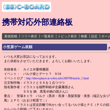
携帯対応外部連絡板
新規投稿
┃
ツリー表示
┃
一覧表示
┃
トピック表示
┃
検索
┃
設定
┃
ホー
小笠原ゲーム依頼
いつも大変お世話になっております。
また依頼をさせていただきます。よろしくお願いいたします。
依頼者名： カイエ＠愛鳴藩国
イベント： バルク様とデート？ 9/18
イベントログ：
http://idressplayer.at.webry.info/200709/article_1.html
注文制作物：イラストとＳＳを１点つづつ
指名製作者：イラストを猫野和錆＠玄霧藩国さん
ＳＳを 鍋 黒兎＠鍋の国さんに
要点： 登場キャラ バルク（黒衣・長身・黒髪長髪・美形（端正な尖り
風）とＰＣ（おまけ程度で；）
イラストは至近距離で向かい合ってるバルク様とＰＣ（ＰＣの顔
からバルク様描いて下さいませー）