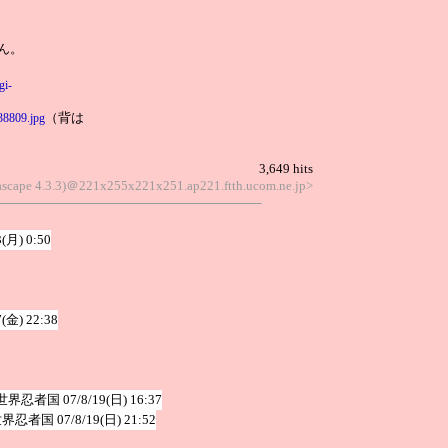
ん。
gi-
（背は
538809.jpg
3,649 hits
nascape 4.3.3)＠221x255x221x251.ap221.ftth.ucom.ne.jp>
3(月) 0:50
7(金) 22:38
世界忍者国
07/8/19(日) 16:37
世界忍者国
07/8/19(日) 21:52