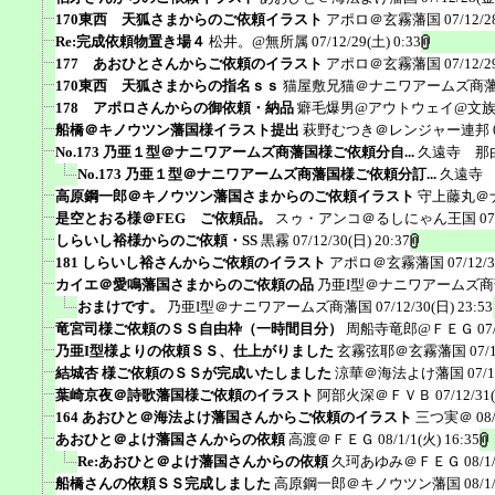
170東西 天狐さまからのご依頼イラスト
アポロ＠玄霧藩国
07/12/2
Re:完成依頼物置き場４
松井。@無所属
07/12/29(土) 0:33
177 あおひとさんからご依頼のイラスト
アポロ＠玄霧藩国
07/12/2
170東西 天狐さまからの指名ｓｓ
猫屋敷兄猫＠ナニワアームズ商
178 アポロさんからの御依頼・納品
癖毛爆男@アウトウェイ@文
船橋＠キノウツン藩国様イラスト提出
萩野むつき＠レンジャー連邦
No.173 乃亜１型＠ナニワアームズ商藩国様ご依頼分自...
久遠寺 那
No.173 乃亜１型＠ナニワアームズ商藩国様ご依頼分訂...
久遠寺
高原鋼一郎＠キノウツン藩国さまからのご依頼イラスト
守上藤丸＠
是空とおる様＠FEG ご依頼品。
スゥ・アンコ＠るしにゃん王国
07
しらいし裕様からのご依頼・SS
黒霧
07/12/30(日) 20:37
181 しらいし裕さんからご依頼のイラスト
アポロ＠玄霧藩国
07/12/
カイエ＠愛鳴藩国さまからのご依頼の品
乃亜I型＠ナニワアームズ
おまけです。
乃亜I型＠ナニワアームズ商藩国
07/12/30(日) 23:53
竜宮司様ご依頼のＳＳ自由枠（一時間目分）
周船寺竜郎@ＦＥＧ
07
乃亜I型様よりの依頼ＳＳ、仕上がりました
玄霧弦耶＠玄霧藩国
07/
結城杏 様ご依頼のＳＳが完成いたしました
涼華＠海法よけ藩国
07/1
葉崎京夜＠詩歌藩国様ご依頼のイラスト
阿部火深＠ＦＶＢ
07/12/31
164 あおひと＠海法よけ藩国さんからご依頼のイラスト
三つ実＠
08
あおひと＠よけ藩国さんからの依頼
高渡＠ＦＥＧ
08/1/1(火) 16:35
Re:あおひと＠よけ藩国さんからの依頼
久珂あゆみ＠ＦＥＧ
08/1
船橋さんの依頼ＳＳ完成しました
高原鋼一郎＠キノウツン藩国
08/1