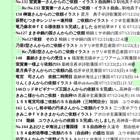
No.132 室賀兼一さんからのご依頼・イラスト自由枠1/2
駒地真子＠
Re:No.132 室賀兼一さんからのご依頼・イラスト自由...
駒地真子
158 榊遊さんからのご依頼イラスト
星月 典子＠詩歌藩国
07/12/21(
萩野むつき＠レンジャー連邦様 ご依頼のイラスト
イク＠玄霧藩国
竜乃麻衣＠ＦＥＧ様依頼ＳＳ完成しました
金村佑華＠ＦＥＧ
07/12/
No127 まき＠鍋の国さんからのご依頼
棉鍋ミサ＠鍋の国
07/12/21(金
No127依頼 その２
棉鍋ミサ＠鍋の国
07/12/21(金) 22:42
乃亜I型さんからのご依頼イラスト
カヲリ＠世界忍者国
07/12/22(土) 
Re:乃亜I型さんからのご依頼イラスト
カヲリ＠世界忍者国
07/12
148 嘉納さまからの受注ｓｓ
猫屋敷兄猫＠ナニワアームズ商藩国
0
室賀兼一様より依頼のSS
葉崎京夜＠詩歌藩国
07/12/22(土) 13:46
星月典子さんからのご依頼の品
伯牙＠伏見藩国
07/12/23(日) 4:50
竜宮 司さんの 依頼二時間目
嘉納＠海法よけ藩国
07/12/23(日) 14
りんくさんからの依頼イラスト
橘＠akiharu国
07/12/23(日) 21:52
146ロッド＠ビギナーズ王国さんからの依頼ＳＳ完成い...
高神喜一郎
きみこ様からのご依頼・自由枠SS
黒霧＠玄霧藩国
07/12/24(月) 16:1
１５５竜宮司様ご依頼のＳＳ自由枠（三時間目分）
龍鍋 ユウ＠鍋
162 しらいし裕＠暁の円卓さんからご依頼のイラスト
三つ実＠アウ
きみこ＠ＦＶＢさまからのご依頼イラスト
アポロ＠玄霧藩国
07/12/
174 龍鍋 ユウさんからの依頼ＳＳ完成いたしました
高神喜一郎
No.164 あおひと＠海法よけ藩国様 ＳＳ自由枠分
久遠寺 那由他＠
１５４金村佑華様ご依頼のＳＳ（自由枠）の提出
龍鍋 ユウ＠鍋の
伯牙さんからのご依頼イラスト
あおひと＠海法よけ藩国
07/12/28(金