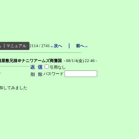
｜
ム
┃
マニュアル
2114 / 2741
←次へ
前へ→
猫屋敷兄猫＠ナニワアームズ商藩国
- 08/1/4(金) 22:46 -
引用なし
。
パスワード
加してみました