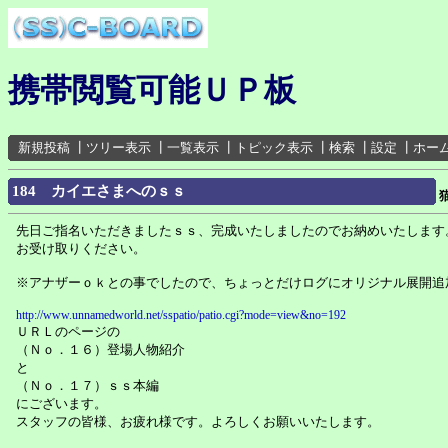
携帯閲覧可能ＵＰ板
新規投稿
┃
ツリー表示
┃
一覧表示
┃
トピック表示
┃
検索
┃
設定
┃
ホー
184 カイエさまへのｓｓ
先日ご指名いただきましたｓｓ、完成いたしましたのでお納めいたします
お受け取りください。
※アナザーｏｋとの事でしたので、ちょっとだけログにオリジナル展開追
http://www.unnamedworld.net/sspatio/patio.cgi?mode=view&no=192
ＵＲＬのページの
（Ｎｏ．１６）登場人物紹介
と
（Ｎｏ．１７）ｓｓ本編
にございます。
スタッフの皆様、お疲れ様です。よろしくお願いいたします。