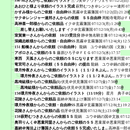
SW-Mさんからご依頼のイラスト
三つ実＠アウトウェイ
07/12/2(日) 
あおひと様より依頼のイラスト完成
萩野むつき＠レンジャー連邦
07
かすみ様からのご依頼・自由枠SS
黒霧＠玄霧藩国
07/12/2(日) 21:20
サク＠レンジャー連邦さんからの依頼 ＳＳ自由枠
周船寺竜郎@Ｆ
高神喜一郎様からのご依頼品
イク＠玄霧藩国
07/12/3(月) 1:26
差し替えお願いいたします
イク＠玄霧藩国
07/12/10(月) 0:43
室賀兼一さんからの依頼 10/23受注分
静＠無名騎士藩
07/12/4(火) 4
深織志岐様からのご依頼・自由枠SS
黒霧＠玄霧藩国
07/12/4(火) 12:
151 船橋さんからの依頼（SS自由枠）
龍鍋 ユウ＠鍋の国（文族）
アポロさんご依頼のＳＳ
藤原ひろ子＠ＦＥＧ
07/12/5(水) 17:57
東西 天孤さんからのご依頼のＳＳになります
悪童屋＠悪童同盟
07
竜宮司さんからの依頼（ＳＳ自由枠）の提出
龍鍋 ユウ＠鍋の国＠
環月怜夜さんからご依頼のイラスト１（１１/２８ぶん...
カヲリ＠世
環月怜夜さんからご依頼のイラスト２（１１/２８ぶん...
カヲリ
黒埼紘様からのご依頼品(1)
伏見＠伏見藩国
07/12/7(金) 7:50
黒埼紘様からのご依頼品(2)
伏見＠伏見藩国
07/12/7(金) 7:51
150環月怜夜さんからのご依頼のイラスト（11/19分）
星月 典子＠
花陵さんからのご依頼品
嘉納＠海法よけ藩国
07/12/7(金) 23:14
環月怜夜様からのご依頼・自由枠SS
黒霧＠玄霧藩国
07/12/8(土) 19:
花陵さんからのご依頼の品
伯牙＠伏見藩国
07/12/8(土) 23:00
159萩野むつきさんからの依頼ＳＳ
龍鍋 ユウ＠鍋の国＠文族
07/12
奥羽りんく＠悪童同盟さんからのご依頼のＳＳ
悪童屋＠悪童同盟
07
嘉納＠海法よけ藩国さんからの依頼ＳＳ完成いたしま...
高神喜一郎