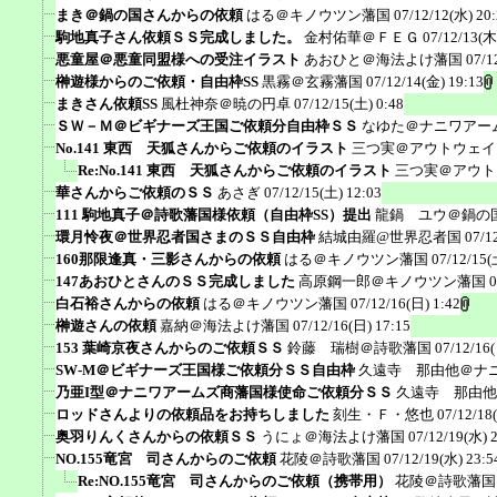
まき＠鍋の国さんからの依頼
はる＠キノウツン藩国
07/12/12(水) 20
駒地真子さん依頼ＳＳ完成しました。
金村佑華＠ＦＥＧ
07/12/13(木
悪童屋＠悪童同盟様への受注イラスト
あおひと＠海法よけ藩国
07/1
榊遊様からのご依頼・自由枠SS
黒霧＠玄霧藩国
07/12/14(金) 19:13
まきさん依頼SS
風杜神奈＠暁の円卓
07/12/15(土) 0:48
ＳＷ－Ｍ＠ビギナーズ王国ご依頼分自由枠ＳＳ
なゆた＠ナニワアー
No.141 東西 天狐さんからご依頼のイラスト
三つ実＠アウトウェイ
Re:No.141 東西 天狐さんからご依頼のイラスト
三つ実＠アウト
華さんからご依頼のＳＳ
あさぎ
07/12/15(土) 12:03
111 駒地真子＠詩歌藩国様依頼（自由枠SS）提出
龍鍋 ユウ＠鍋の
環月怜夜＠世界忍者国さまのＳＳ自由枠
結城由羅@世界忍者国
07/1
160那限逢真・三影さんからの依頼
はる＠キノウツン藩国
07/12/15(
147あおひとさんのＳＳ完成しました
高原鋼一郎＠キノウツン藩国
0
白石裕さんからの依頼
はる＠キノウツン藩国
07/12/16(日) 1:42
榊遊さんの依頼
嘉納＠海法よけ藩国
07/12/16(日) 17:15
153 葉崎京夜さんからのご依頼ＳＳ
鈴藤 瑞樹＠詩歌藩国
07/12/16
SW-M＠ビギナーズ王国様ご依頼分ＳＳ自由枠
久遠寺 那由他＠ナ
乃亜I型＠ナニワアームズ商藩国様使命ご依頼分ＳＳ
久遠寺 那由他
ロッドさんよりの依頼品をお持ちしました
刻生・Ｆ・悠也
07/12/18
奥羽りんくさんからの依頼ＳＳ
うにょ＠海法よけ藩国
07/12/19(水) 
NO.155竜宮 司さんからのご依頼
花陵＠詩歌藩国
07/12/19(水) 23:5
Re:NO.155竜宮 司さんからのご依頼（携帯用）
花陵＠詩歌藩国