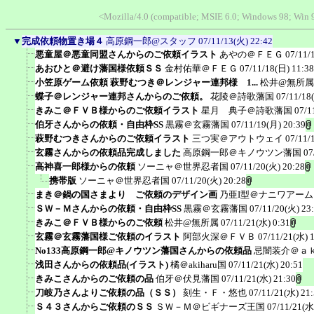
<Mozilla/4.0 (compatible; MSIE 6.0; Windows 98; Win
▼
完成依頼物置き場４
高原鋼一郎@スタッフ
07/11/13(火) 22:42
悪童屋＠悪童同盟さんからのご依頼イラスト
あやの＠ＦＥＧ
07/11/
あおひと＠避け藩国様依頼ＳＳ
金村佑華＠ＦＥＧ
07/11/18(日) 11:38
小笠原ゲーム依頼 萩野むつき＠レンジャー連邦様 1...
松井@無所属
蝶子＠レンジャー連邦さんからのご依頼。
花陵＠詩歌藩国
07/11/18
きみこ＠ＦＶＢ様からのご依頼イラスト
星月 典子＠詩歌藩国
07/1
伯牙さんからの依頼・自由枠SS
黒霧＠玄霧藩国
07/11/19(月) 20:39
萩野むつきさんからのご依頼イラスト
三つ実＠アウトウェイ
07/11/
玄霧さんからの依頼品完成しました
高原鋼一郎＠キノウツン藩国
07
高神喜一郎様からの依頼
ソーニャ＠世界忍者国
07/11/20(火) 20:28
携帯版
ソーニャ＠世界忍者国
07/11/20(火) 20:28
まき＠鍋の国さまより ご依頼のデザイン画
乃亜I型＠ナニワアー
ＳＷ－Ｍさんからの依頼・自由枠SS
黒霧＠玄霧藩国
07/11/20(火) 23
きみこ＠ＦＶＢ様からのご依頼
松井@無所属
07/11/21(水) 0:31
玄霧＠玄霧藩国様ご依頼のイラスト
阿部火深＠ＦＶＢ
07/11/21(水) 
No133高原鋼一郎@キノウツン藩国さんからの依頼品
忌闇装介＠ａ
浅田さんからの依頼品(イラスト)
橘＠akiharu国
07/11/21(水) 20:51
きみこさんからのご依頼の品
伯牙＠伏見藩国
07/11/21(水) 21:30
刀岐乃さんよりご依頼の品（ＳＳ）
刻生・Ｆ・悠也
07/11/21(水) 21
Ｓ４３さんからご依頼のＳＳ
ＳＷ－Ｍ＠ビギナーズ王国
07/11/21(水