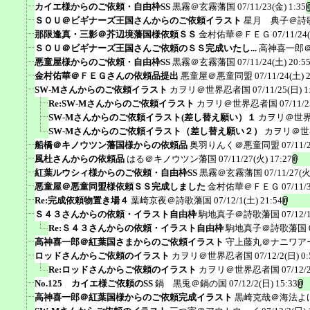
カイエ様からのご依頼・自由枠SS
黒霧＠玄霧藩国
07/11/23(金) 1:35
ＳＯＵ＠ビギナーズ王国さんからのご依頼イラスト
星月 典子＠詩
那限逢真・三影＠芥辺境藩国様依頼ＳＳ
金村佑華＠ＦＥＧ
07/11/24
ＳＯＵ＠ビギナーズ王国さんご依頼のＳＳ完成いたし...
高神喜一郎
悪童屋様からのご依頼・自由枠SS
黒霧＠玄霧藩国
07/11/24(土) 20:5
金村佑華＠ＦＥＧさんの依頼品提出
悪童屋＠悪童同盟
07/11/24(土) 
SW-Mさんからのご依頼イラスト
カヲリ＠世界忍者国
07/11/25(日) 1
Re:SW-Mさんからのご依頼イラスト
カヲリ＠世界忍者国
07/11/2
SW-Mさんからのご依頼イラスト(差し替え願い）１
カヲリ＠世
SW-Mさんからのご依頼イラスト（差し替え願い２）
カヲリ＠世
船橋＠キノウツン藩国様からの依頼品
奥羽りんく＠悪童同盟
07/11/
風杜さんからの依頼品
はる＠キノウツン藩国
07/11/27(火) 17:27
紅葉ルウシィ様からのご依頼・自由枠SS
黒霧＠玄霧藩国
07/11/27(火
悪童屋＠悪童同盟様依頼ＳＳ完成しました
金村佑華＠ＦＥＧ
07/11/
Re:完成依頼物置き場４
葉崎京夜＠詩歌藩国
07/12/1(土) 21:54
Ｓ４３さんからの依頼・イラスト自由枠
駒地真子＠詩歌藩国
07/12/
Re:Ｓ４３さんからの依頼・イラスト自由枠
駒地真子＠詩歌藩国
高神喜一郎＠紅葉国さまからのご依頼イラスト
守上藤丸＠ナニワア
ロッドさんからご依頼のイラスト
カヲリ＠世界忍者国
07/12/2(日) 0:
Re:ロッドさんからご依頼のイラスト
カヲリ＠世界忍者国
07/12/
No.125 カイエ様ご依頼のSS
鍋 黒兎＠鍋の国
07/12/2(日) 15:33
高神喜一郎＠紅葉国様からのご依頼完成イラスト
黒崎克哉＠海法よ