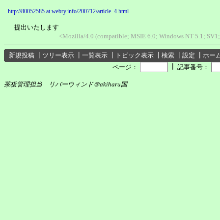
http://80052585.at.webry.info/200712/article_4.html
提出いたします
<Mozilla/4.0 (compatible; MSIE 6.0; Windows NT 5.1; SV
新規投稿
┃
ツリー表示
┃
一覧表示
┃
トピック表示
┃
検索
┃
設定
┃
ホー
┃
ページ：
記事番号：
茶板管理担当 リバーウィンド＠akiharu国