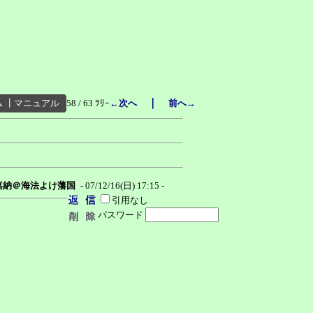
｜
ム
┃
マニュアル
58 / 63 ﾂﾘｰ
←次へ
前へ→
嘉納＠海法よけ藩国
- 07/12/16(日) 17:15 -
引用なし
パスワード
。