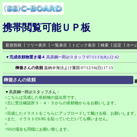
携帯閲覧可能ＵＰ板
新規投稿
┃
ツリー表示
┃
一覧表示
┃
トピック表示
┃
検索
┃
設定
┃
ホー
▼
完成依頼物置き場４
高原鋼一郎@スタッフ
07/11/13(火) 22:42
榊遊さんの依頼
嘉納＠海法よけ藩国
07/12/16(日) 17:15
榊遊さんの依頼
▼高原鋼一郎@スタッフさん：
>こちらは完成した依頼物の提出所です。
>主に受注確認所３・４・５からの依頼物からをお願いします。
>
>完成したイラストをこちらにアップロードして戴ける様、お願いします
>また、イラストのURLを貼っていただいても構いません。
>
>SSの場合も同様にお願い致します。