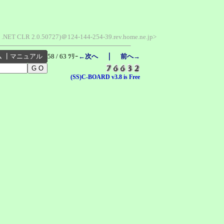
1; .NET CLR 2.0.50727)＠124-144-254-39.rev.home.ne.jp>
｜
ム
┃
マニュアル
58 / 63 ﾂﾘｰ
←次へ
前へ→
(SS)C-BOARD v3.8 is Free