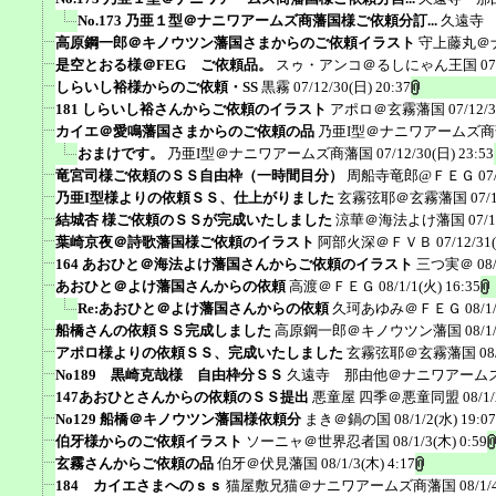
No.173 乃亜１型＠ナニワアームズ商藩国様ご依頼分訂...
久遠寺
高原鋼一郎＠キノウツン藩国さまからのご依頼イラスト
守上藤丸＠
是空とおる様＠FEG ご依頼品。
スゥ・アンコ＠るしにゃん王国
07
しらいし裕様からのご依頼・SS
黒霧
07/12/30(日) 20:37
181 しらいし裕さんからご依頼のイラスト
アポロ＠玄霧藩国
07/12/
カイエ＠愛鳴藩国さまからのご依頼の品
乃亜I型＠ナニワアームズ
おまけです。
乃亜I型＠ナニワアームズ商藩国
07/12/30(日) 23:53
竜宮司様ご依頼のＳＳ自由枠（一時間目分）
周船寺竜郎@ＦＥＧ
07
乃亜I型様よりの依頼ＳＳ、仕上がりました
玄霧弦耶＠玄霧藩国
07/
結城杏 様ご依頼のＳＳが完成いたしました
涼華＠海法よけ藩国
07/1
葉崎京夜＠詩歌藩国様ご依頼のイラスト
阿部火深＠ＦＶＢ
07/12/31
164 あおひと＠海法よけ藩国さんからご依頼のイラスト
三つ実＠
08
あおひと＠よけ藩国さんからの依頼
高渡＠ＦＥＧ
08/1/1(火) 16:35
Re:あおひと＠よけ藩国さんからの依頼
久珂あゆみ＠ＦＥＧ
08/1
船橋さんの依頼ＳＳ完成しました
高原鋼一郎＠キノウツン藩国
08/1
アポロ様よりの依頼ＳＳ、完成いたしました
玄霧弦耶＠玄霧藩国
08
No189 黒崎克哉様 自由枠分ＳＳ
久遠寺 那由他＠ナニワアーム
147あおひとさんからの依頼のＳＳ提出
悪童屋 四季＠悪童同盟
08/1
No129 船橋＠キノウツン藩国様依頼分
まき＠鍋の国
08/1/2(水) 19:07
伯牙様からのご依頼イラスト
ソーニャ＠世界忍者国
08/1/3(木) 0:59
玄霧さんからご依頼の品
伯牙＠伏見藩国
08/1/3(木) 4:17
184 カイエさまへのｓｓ
猫屋敷兄猫＠ナニワアームズ商藩国
08/1/