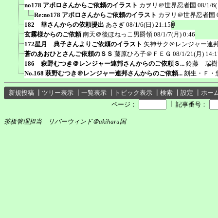
no178 アポロさんからご依頼のイラスト
カヲリ＠世界忍者国
08/1/6
Re:no178 アポロさんからご依頼のイラスト
カヲリ＠世界忍者国
182 華さんからの依頼提出
あさぎ
08/1/6(日) 21:15
玄霧様からのご依頼
南天＠後ほねっこ男爵領
08/1/7(月) 0:46
172星月 典子さんよりご依頼のイラスト
矢神サク＠レンジャー連
蒼のあおひとさんご依頼のＳＳ
藤原ひろ子＠ＦＥＧ
08/1/21(月) 14:1
186 萩野むつき＠レンジャー連邦さんからのご依頼Ｓ...
鈴藤 瑞樹
No.168 萩野むつき＠レンジャー連邦さんからのご依頼...
刻生・Ｆ・
新規投稿
┃
ツリー表示
┃
一覧表示
┃
トピック表示
┃
検索
┃
設定
┃
ホー
┃
ページ：
記事番号：
茶板管理担当 リバーウィンド＠akiharu国