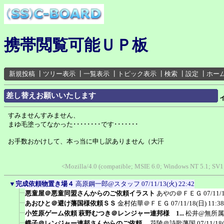
携帯閲覧可能ＵＰ板
新規投稿
┃
ツリー表示
┃
一覧表示
┃
トピック表示
┃
検索
┃
設定
┃
ホー
差し替えお願いいたします
すみませんすみません、
まゆ毛塗ってなかった････････です･･･････
お手数おかけして、本っ当に申し訳ありません（大汗
<Mozilla/4.0 (compatible; MSIE 6.0; Windows NT 5.1; SV1
▼
完成依頼物置き場４
高原鋼一郎@スタッフ
07/11/13(火) 22:42
悪童屋＠悪童同盟さんからのご依頼イラスト
あやの＠ＦＥＧ
07/11/
あおひと＠避け藩国様依頼ＳＳ
金村佑華＠ＦＥＧ
07/11/18(日) 11:38
小笠原ゲーム依頼 萩野むつき＠レンジャー連邦様 1...
松井@無所属
蝶子＠レンジャー連邦さんからのご依頼。
花陵＠詩歌藩国
07/11/18