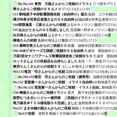
Re:No.141 東西 天狐さんからご依頼のイラスト
三つ実＠アウト
華さんからご依頼のＳＳ
あさぎ
07/12/15(土) 12:03
111 駒地真子＠詩歌藩国様依頼（自由枠SS）提出
龍鍋 ユウ＠鍋の
環月怜夜＠世界忍者国さまのＳＳ自由枠
結城由羅@世界忍者国
07/1
160那限逢真・三影さんからの依頼
はる＠キノウツン藩国
07/12/15(
147あおひとさんのＳＳ完成しました
高原鋼一郎＠キノウツン藩国
0
白石裕さんからの依頼
はる＠キノウツン藩国
07/12/16(日) 1:42
榊遊さんの依頼
嘉納＠海法よけ藩国
07/12/16(日) 17:15
153 葉崎京夜さんからのご依頼ＳＳ
鈴藤 瑞樹＠詩歌藩国
07/12/16
SW-M＠ビギナーズ王国様ご依頼分ＳＳ自由枠
久遠寺 那由他＠ナ
乃亜I型＠ナニワアームズ商藩国様使命ご依頼分ＳＳ
久遠寺 那由他
ロッドさんよりの依頼品をお持ちしました
刻生・Ｆ・悠也
07/12/18
奥羽りんくさんからの依頼ＳＳ
うにょ＠海法よけ藩国
07/12/19(水) 
NO.155竜宮 司さんからのご依頼
花陵＠詩歌藩国
07/12/19(水) 23:5
Re:NO.155竜宮 司さんからのご依頼（携帯用）
花陵＠詩歌藩国
No.132 室賀兼一さんからのご依頼・イラスト自由枠1/2
駒地真子＠
Re:No.132 室賀兼一さんからのご依頼・イラスト自由...
駒地真子
158 榊遊さんからのご依頼イラスト
星月 典子＠詩歌藩国
07/12/21(
萩野むつき＠レンジャー連邦様 ご依頼のイラスト
イク＠玄霧藩国
竜乃麻衣＠ＦＥＧ様依頼ＳＳ完成しました
金村佑華＠ＦＥＧ
07/12/
No127 まき＠鍋の国さんからのご依頼
棉鍋ミサ＠鍋の国
07/12/21(金
No127依頼 その２
棉鍋ミサ＠鍋の国
07/12/21(金) 22:42