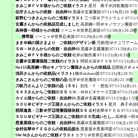
きみこ＠ＦＶＢ様からのご依頼イラスト
星月 典子＠詩歌藩国
07/1
伯牙さんからの依頼・自由枠SS
黒霧＠玄霧藩国
07/11/19(月) 20:39
萩野むつきさんからのご依頼イラスト
三つ実＠アウトウェイ
07/11/
玄霧さんからの依頼品完成しました
高原鋼一郎＠キノウツン藩国
07
高神喜一郎様からの依頼
ソーニャ＠世界忍者国
07/11/20(火) 20:28
携帯版
ソーニャ＠世界忍者国
07/11/20(火) 20:28
まき＠鍋の国さまより ご依頼のデザイン画
乃亜I型＠ナニワアー
ＳＷ－Ｍさんからの依頼・自由枠SS
黒霧＠玄霧藩国
07/11/20(火) 23
きみこ＠ＦＶＢ様からのご依頼
松井@無所属
07/11/21(水) 0:31
玄霧＠玄霧藩国様ご依頼のイラスト
阿部火深＠ＦＶＢ
07/11/21(水) 
No133高原鋼一郎@キノウツン藩国さんからの依頼品
忌闇装介＠ａ
浅田さんからの依頼品(イラスト)
橘＠akiharu国
07/11/21(水) 20:51
きみこさんからのご依頼の品
伯牙＠伏見藩国
07/11/21(水) 21:30
刀岐乃さんよりご依頼の品（ＳＳ）
刻生・Ｆ・悠也
07/11/21(水) 21
Ｓ４３さんからご依頼のＳＳ
ＳＷ－Ｍ＠ビギナーズ王国
07/11/21(水
カイエ様からのご依頼・自由枠SS
黒霧＠玄霧藩国
07/11/23(金) 1:35
ＳＯＵ＠ビギナーズ王国さんからのご依頼イラスト
星月 典子＠詩
那限逢真・三影＠芥辺境藩国様依頼ＳＳ
金村佑華＠ＦＥＧ
07/11/24
ＳＯＵ＠ビギナーズ王国さんご依頼のＳＳ完成いたし...
高神喜一郎
悪童屋様からのご依頼・自由枠SS
黒霧＠玄霧藩国
07/11/24(土) 20:5
金村佑華＠ＦＥＧさんの依頼品提出
悪童屋＠悪童同盟
07/11/24(土) 
SW-Mさんからのご依頼イラスト
カヲリ＠世界忍者国
07/11/25(日) 1