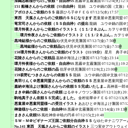
深織志岐様からのご依頼・自由枠SS
黒霧＠玄霧藩国
07/12/4(火) 12:
151 船橋さんからの依頼（SS自由枠）
龍鍋 ユウ＠鍋の国（文族）
アポロさんご依頼のＳＳ
藤原ひろ子＠ＦＥＧ
07/12/5(水) 17:57
東西 天孤さんからのご依頼のＳＳになります
悪童屋＠悪童同盟
07
竜宮司さんからの依頼（ＳＳ自由枠）の提出
龍鍋 ユウ＠鍋の国＠
環月怜夜さんからご依頼のイラスト１（１１/２８ぶん...
カヲリ＠世
環月怜夜さんからご依頼のイラスト２（１１/２８ぶん...
カヲリ
黒埼紘様からのご依頼品(1)
伏見＠伏見藩国
07/12/7(金) 7:50
黒埼紘様からのご依頼品(2)
伏見＠伏見藩国
07/12/7(金) 7:51
150環月怜夜さんからのご依頼のイラスト（11/19分）
星月 典子＠
花陵さんからのご依頼品
嘉納＠海法よけ藩国
07/12/7(金) 23:14
環月怜夜様からのご依頼・自由枠SS
黒霧＠玄霧藩国
07/12/8(土) 19:
花陵さんからのご依頼の品
伯牙＠伏見藩国
07/12/8(土) 23:00
159萩野むつきさんからの依頼ＳＳ
龍鍋 ユウ＠鍋の国＠文族
07/12
奥羽りんく＠悪童同盟さんからのご依頼のＳＳ
悪童屋＠悪童同盟
07
嘉納＠海法よけ藩国さんからの依頼ＳＳ完成いたしま...
高神喜一郎
まき＠鍋の国さんからの依頼
はる＠キノウツン藩国
07/12/12(水) 20
駒地真子さん依頼ＳＳ完成しました。
金村佑華＠ＦＥＧ
07/12/13(木
悪童屋＠悪童同盟様への受注イラスト
あおひと＠海法よけ藩国
07/1
榊遊様からのご依頼・自由枠SS
黒霧＠玄霧藩国
07/12/14(金) 19:13
まきさん依頼SS
風杜神奈＠暁の円卓
07/12/15(土) 0:48
ＳＷ－Ｍ＠ビギナーズ王国ご依頼分自由枠ＳＳ
なゆた＠ナニワアー
No.141 東西 天狐さんからご依頼のイラスト
三つ実＠アウトウェイ