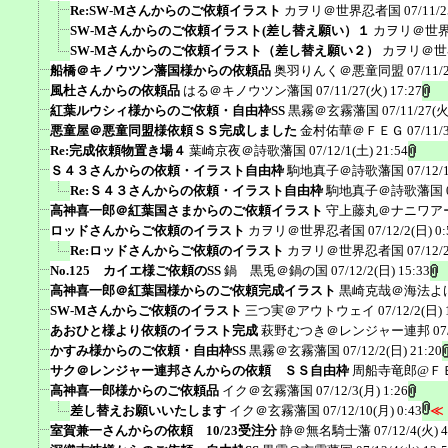
Re:SW-Mさんからのご依頼イラスト
カヲリ＠世界忍者国
07/11/2
SW-Mさんからのご依頼イラスト(差し替え願い）１
カヲリ＠世
SW-Mさんからのご依頼イラスト（差し替え願い２）
カヲリ＠世
船橋＠キノウツン藩国様からの依頼品
奥羽りんく＠悪童同盟
07/11/
風杜さんからの依頼品
はる＠キノウツン藩国
07/11/27(火) 17:27
紅葉ルウシィ様からのご依頼・自由枠SS
黒霧＠玄霧藩国
07/11/27(火
悪童屋＠悪童同盟様依頼ＳＳ完成しました
金村佑華＠ＦＥＧ
07/11/
Re:完成依頼物置き場４
葉崎京夜＠詩歌藩国
07/12/1(土) 21:54
Ｓ４３さんからの依頼・イラスト自由枠
駒地真子＠詩歌藩国
07/12/
Re:Ｓ４３さんからの依頼・イラスト自由枠
駒地真子＠詩歌藩国
高神喜一郎＠紅葉国さまからのご依頼イラスト
守上藤丸＠ナニワア
ロッドさんからご依頼のイラスト
カヲリ＠世界忍者国
07/12/2(日) 0:
Re:ロッドさんからご依頼のイラスト
カヲリ＠世界忍者国
07/12/
No.125 カイエ様ご依頼のSS
鍋 黒兎＠鍋の国
07/12/2(日) 15:33
高神喜一郎＠紅葉国様からのご依頼完成イラスト
黒崎克哉＠海法よ
SW-Mさんからご依頼のイラスト
三つ実＠アウトウェイ
07/12/2(日) 
あおひと様より依頼のイラスト完成
萩野むつき＠レンジャー連邦
07
かすみ様からのご依頼・自由枠SS
黒霧＠玄霧藩国
07/12/2(日) 21:20
サク＠レンジャー連邦さんからの依頼 ＳＳ自由枠
周船寺竜郎@Ｆ
高神喜一郎様からのご依頼品
イク＠玄霧藩国
07/12/3(月) 1:26
差し替えお願いいたします
イク＠玄霧藩国
07/12/10(月) 0:43
≪
室賀兼一さんからの依頼 10/23受注分
静＠無名騎士藩
07/12/4(火) 4