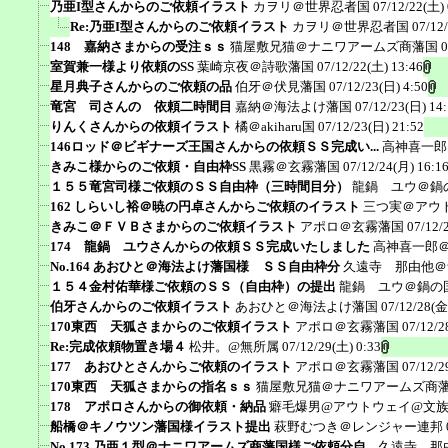
乃亜I型さんからのご依頼イラスト
カヲリ＠世界忍者国
07/12/22(土) 
Re:乃亜I型さんからのご依頼イラスト
カヲリ＠世界忍者国
07/12
148 嘉納さまからの受注ｓｓ
猫屋敷兄猫＠ナニワアームズ商藩国
0
室賀兼一様より依頼のSS
葉崎京夜＠詩歌藩国
07/12/22(土) 13:46
星月典子さんからのご依頼の品
伯牙＠伏見藩国
07/12/23(日) 4:50
竜宮 司さんの 依頼二時間目
嘉納＠海法よけ藩国
07/12/23(日) 14
りんくさんからの依頼イラスト
橘＠akiharu国
07/12/23(日) 21:52
146ロッド＠ビギナーズ王国さんからの依頼ＳＳ完成い...
高神喜一郎
きみこ様からのご依頼・自由枠SS
黒霧＠玄霧藩国
07/12/24(月) 16:1
１５５竜宮司様ご依頼のＳＳ自由枠（三時間目分）
龍鍋 ユウ＠鍋
162 しらいし裕＠暁の円卓さんからご依頼のイラスト
三つ実＠アウ
きみこ＠ＦＶＢさまからのご依頼イラスト
アポロ＠玄霧藩国
07/12/
174 龍鍋 ユウさんからの依頼ＳＳ完成いたしました
高神喜一郎
No.164 あおひと＠海法よけ藩国様 ＳＳ自由枠分
久遠寺 那由他＠
１５４金村佑華様ご依頼のＳＳ（自由枠）の提出
龍鍋 ユウ＠鍋の
伯牙さんからのご依頼イラスト
あおひと＠海法よけ藩国
07/12/28(金
170東西 天狐さまからのご依頼イラスト
アポロ＠玄霧藩国
07/12/2
Re:完成依頼物置き場４
松井。@無所属
07/12/29(土) 0:33
177 あおひとさんからご依頼のイラスト
アポロ＠玄霧藩国
07/12/2
170東西 天狐さまからの指名ｓｓ
猫屋敷兄猫＠ナニワアームズ商
178 アポロさんからの御依頼・納品
癖毛爆男@アウトウェイ@文
船橋＠キノウツン藩国様イラスト提出
萩野むつき＠レンジャー連邦
No.173 乃亜１型＠ナニワアームズ商藩国様ご依頼分自...
久遠寺 那