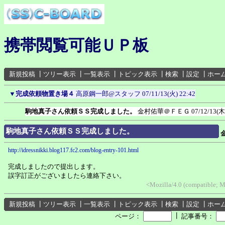
携帯閲覧可能ＵＰ板
新規投稿
┃
ツリー表示
┃
一覧表示
┃
トピック表示
┃
検索
┃
設定
┃
ホー
▼
完成依頼物置き場４
高原鋼一郎@スタッフ
07/11/13(火) 22:42
駒地真子さん依頼ＳＳ完成しました。
金村佑華＠ＦＥＧ
07/12/13(木
駒地真子さん依頼ＳＳ完成しました。
http://idressnikki.blog117.fc2.com/blog-entry-101.html
完成しましたので提出します。
誤字訂正がございましたら連絡下さい。
<Mozilla/4.0 (compatible; 
新規投稿
┃
ツリー表示
┃
一覧表示
┃
トピック表示
┃
検索
┃
設定
┃
ホー
┃
ページ：
記事番号：