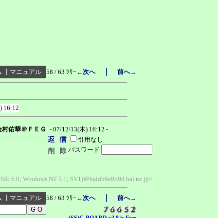
｜
ム
┃
マニュアル
58 / 63 ﾂﾘｰ
←次へ
前へ→
) 16:12
金村佑華＠ＦＥＧ
- 07/12/13(木) 16:12 -
引用なし
パスワード
MSIE 6.0; Windows NT 5.1; SV1)＠baidb6a9b9d.bai.ne.jp>
｜
ム
┃
マニュアル
58 / 63 ﾂﾘｰ
←次へ
前へ→
(SS)C-BOARD v3.8 is Free