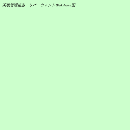
茶板管理担当 リバーウィンド＠akiharu国