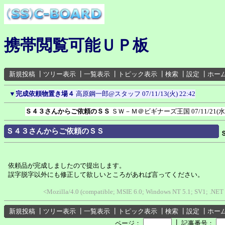
携帯閲覧可能ＵＰ板
新規投稿
┃
ツリー表示
┃
一覧表示
┃
トピック表示
┃
検索
┃
設定
┃
ホー
▼
完成依頼物置き場４
高原鋼一郎@スタッフ
07/11/13(火) 22:42
Ｓ４３さんからご依頼のＳＳ
ＳＷ－Ｍ＠ビギナーズ王国
07/11/21(水
Ｓ４３さんからご依頼のＳＳ
依頼品が完成しましたので提出します。
誤字脱字以外にも修正して欲しいところがあれば言ってください。
<Mozilla/4.0 (compatible; MSIE 6.0; Windows NT 5.1; SV1; .NET 
新規投稿
┃
ツリー表示
┃
一覧表示
┃
トピック表示
┃
検索
┃
設定
┃
ホー
┃
ページ：
記事番号：