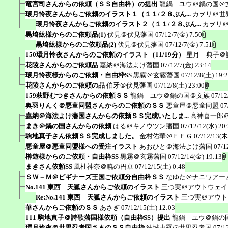
竜宮司さんからの依頼（ＳＳ自由枠）の提出
龍鍋 ユウ＠鍋の国＠
環月怜夜さんからご依頼のイラスト１（１１/２８ぶん...
カヲリ＠世
環月怜夜さんからご依頼のイラスト２（１１/２８ぶん...
カヲリ
黒埼紘様からのご依頼品(1)
伏見＠伏見藩国
07/12/7(金) 7:50
黒埼紘様からのご依頼品(2)
伏見＠伏見藩国
07/12/7(金) 7:51
150環月怜夜さんからのご依頼のイラスト（11/19分）
星月 典子＠
花陵さんからのご依頼品
嘉納＠海法よけ藩国
07/12/7(金) 23:14
環月怜夜様からのご依頼・自由枠SS
黒霧＠玄霧藩国
07/12/8(土) 19:
花陵さんからのご依頼の品
伯牙＠伏見藩国
07/12/8(土) 23:00
159萩野むつきさんからの依頼ＳＳ
龍鍋 ユウ＠鍋の国＠文族
07/12
奥羽りんく＠悪童同盟さんからのご依頼のＳＳ
悪童屋＠悪童同盟
07
嘉納＠海法よけ藩国さんからの依頼ＳＳ完成いたしま...
高神喜一郎
まき＠鍋の国さんからの依頼
はる＠キノウツン藩国
07/12/12(水) 20
駒地真子さん依頼ＳＳ完成しました。
金村佑華＠ＦＥＧ
07/12/13(木
悪童屋＠悪童同盟様への受注イラスト
あおひと＠海法よけ藩国
07/1
榊遊様からのご依頼・自由枠SS
黒霧＠玄霧藩国
07/12/14(金) 19:13
まきさん依頼SS
風杜神奈＠暁の円卓
07/12/15(土) 0:48
ＳＷ－Ｍ＠ビギナーズ王国ご依頼分自由枠ＳＳ
なゆた＠ナニワアー
No.141 東西 天狐さんからご依頼のイラスト
三つ実＠アウトウェイ
Re:No.141 東西 天狐さんからご依頼のイラスト
三つ実＠アウト
華さんからご依頼のＳＳ
あさぎ
07/12/15(土) 12:03
111 駒地真子＠詩歌藩国様依頼（自由枠SS）提出
龍鍋 ユウ＠鍋の
環月怜夜＠世界忍者国さまのＳＳ自由枠
結城由羅@世界忍者国
07/1