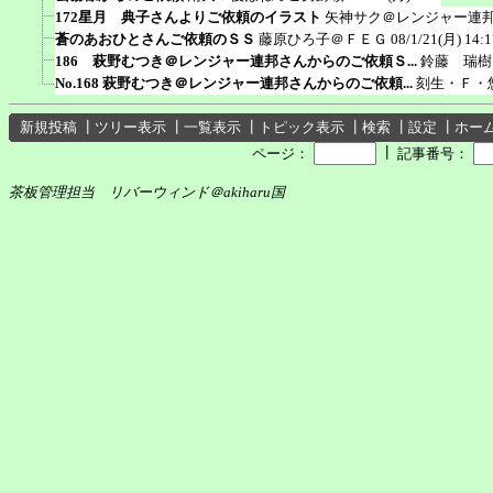
172星月 典子さんよりご依頼のイラスト
矢神サク＠レンジャー連
蒼のあおひとさんご依頼のＳＳ
藤原ひろ子＠ＦＥＧ
08/1/21(月) 14:1
186 萩野むつき＠レンジャー連邦さんからのご依頼Ｓ...
鈴藤 瑞樹
No.168 萩野むつき＠レンジャー連邦さんからのご依頼...
刻生・Ｆ・
新規投稿
┃
ツリー表示
┃
一覧表示
┃
トピック表示
┃
検索
┃
設定
┃
ホー
┃
ページ：
記事番号：
茶板管理担当 リバーウィンド＠akiharu国