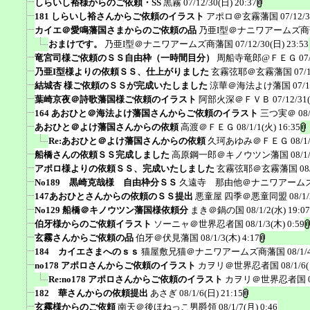
しらいし裕様からのご依頼・SS
黒霧
07/12/30(日) 20:37
181 しらいし裕さんからご依頼のイラスト
アポロ＠玄霧藩国
07/12/
カイエ＠愛鳴藩国さまからのご依頼の品
乃亜I型＠ナニワアームズ
おまけです。
乃亜I型＠ナニワアームズ商藩国
07/12/30(日) 23:53
竜宮司様ご依頼のＳＳ自由枠（一時間目分）
周船寺竜郎@ＦＥＧ
07
乃亜I型様よりの依頼ＳＳ、仕上がりました
玄霧弦耶＠玄霧藩国
07/
結城杏 様ご依頼のＳＳが完成いたしました
涼華＠海法よけ藩国
07/1
葉崎京夜＠詩歌藩国様ご依頼のイラスト
阿部火深＠ＦＶＢ
07/12/31
164 あおひと＠海法よけ藩国さんからご依頼のイラスト
三つ実＠
08
あおひと＠よけ藩国さんからの依頼
高渡＠ＦＥＧ
08/1/1(火) 16:35
Re:あおひと＠よけ藩国さんからの依頼
久珂あゆみ＠ＦＥＧ
08/1
船橋さんの依頼ＳＳ完成しました
高原鋼一郎＠キノウツン藩国
08/1
アポロ様よりの依頼ＳＳ、完成いたしました
玄霧弦耶＠玄霧藩国
08
No189 黒崎克哉様 自由枠分ＳＳ
久遠寺 那由他＠ナニワアーム
147あおひとさんからの依頼のＳＳ提出
悪童屋 四季＠悪童同盟
08/1
No129 船橋＠キノウツン藩国様依頼分
まき＠鍋の国
08/1/2(水) 19:07
伯牙様からのご依頼イラスト
ソーニャ＠世界忍者国
08/1/3(木) 0:59
玄霧さんからご依頼の品
伯牙＠伏見藩国
08/1/3(木) 4:17
184 カイエさまへのｓｓ
猫屋敷兄猫＠ナニワアームズ商藩国
08/1/
no178 アポロさんからご依頼のイラスト
カヲリ＠世界忍者国
08/1/6
Re:no178 アポロさんからご依頼のイラスト
カヲリ＠世界忍者国
182 華さんからの依頼提出
あさぎ
08/1/6(日) 21:15
玄霧様からのご依頼
南天＠後ほねっこ男爵領
08/1/7(月) 0:46