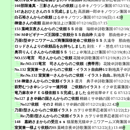
160那限逢真・三影さんからの依頼
はる＠キノウツン藩国
07/12/15(
147あおひとさんのＳＳ完成しました
高原鋼一郎＠キノウツン藩国
0
白石裕さんからの依頼
はる＠キノウツン藩国
07/12/16(日) 1:42
榊遊さんの依頼
嘉納＠海法よけ藩国
07/12/16(日) 17:15
153 葉崎京夜さんからのご依頼ＳＳ
鈴藤 瑞樹＠詩歌藩国
07/12/16
SW-M＠ビギナーズ王国様ご依頼分ＳＳ自由枠
久遠寺 那由他＠ナ
乃亜I型＠ナニワアームズ商藩国様使命ご依頼分ＳＳ
久遠寺 那由他
ロッドさんよりの依頼品をお持ちしました
刻生・Ｆ・悠也
07/12/18
奥羽りんくさんからの依頼ＳＳ
うにょ＠海法よけ藩国
07/12/19(水) 
NO.155竜宮 司さんからのご依頼
花陵＠詩歌藩国
07/12/19(水) 23:5
Re:NO.155竜宮 司さんからのご依頼（携帯用）
花陵＠詩歌藩国
No.132 室賀兼一さんからのご依頼・イラスト自由枠1/2
駒地真子＠
Re:No.132 室賀兼一さんからのご依頼・イラスト自由...
駒地真子
158 榊遊さんからのご依頼イラスト
星月 典子＠詩歌藩国
07/12/21(
萩野むつき＠レンジャー連邦様 ご依頼のイラスト
イク＠玄霧藩国
竜乃麻衣＠ＦＥＧ様依頼ＳＳ完成しました
金村佑華＠ＦＥＧ
07/12/
No127 まき＠鍋の国さんからのご依頼
棉鍋ミサ＠鍋の国
07/12/21(金
No127依頼 その２
棉鍋ミサ＠鍋の国
07/12/21(金) 22:42
乃亜I型さんからのご依頼イラスト
カヲリ＠世界忍者国
07/12/22(土) 
Re:乃亜I型さんからのご依頼イラスト
カヲリ＠世界忍者国
07/12
148 嘉納さまからの受注ｓｓ
猫屋敷兄猫＠ナニワアームズ商藩国
0
室賀兼一様より依頼のSS
葉崎京夜＠詩歌藩国
07/12/22(土) 13:46