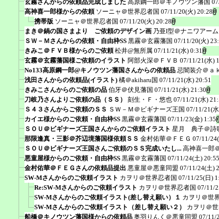
玄霧さんからの依頼品完成しました
高原鋼一郎＠キノウツン藩国
07
高神喜一郎様からの依頼
ソーニャ＠世界忍者国
07/11/20(火) 20:28
携帯版
ソーニャ＠世界忍者国
07/11/20(火) 20:28
まき＠鍋の国さまより ご依頼のデザイン画
乃亜I型＠ナニワアー
ＳＷ－Ｍさんからの依頼・自由枠SS
黒霧＠玄霧藩国
07/11/20(火) 23
きみこ＠ＦＶＢ様からのご依頼
松井@無所属
07/11/21(水) 0:31
玄霧＠玄霧藩国様ご依頼のイラスト
阿部火深＠ＦＶＢ
07/11/21(水) 
No133高原鋼一郎@キノウツン藩国さんからの依頼品
忌闇装介＠ａ
浅田さんからの依頼品(イラスト)
橘＠akiharu国
07/11/21(水) 20:51
きみこさんからのご依頼の品
伯牙＠伏見藩国
07/11/21(水) 21:30
刀岐乃さんよりご依頼の品（ＳＳ）
刻生・Ｆ・悠也
07/11/21(水) 21
Ｓ４３さんからご依頼のＳＳ
ＳＷ－Ｍ＠ビギナーズ王国
07/11/21(水
カイエ様からのご依頼・自由枠SS
黒霧＠玄霧藩国
07/11/23(金) 1:35
ＳＯＵ＠ビギナーズ王国さんからのご依頼イラスト
星月 典子＠詩
那限逢真・三影＠芥辺境藩国様依頼ＳＳ
金村佑華＠ＦＥＧ
07/11/24
ＳＯＵ＠ビギナーズ王国さんご依頼のＳＳ完成いたし...
高神喜一郎
悪童屋様からのご依頼・自由枠SS
黒霧＠玄霧藩国
07/11/24(土) 20:5
金村佑華＠ＦＥＧさんの依頼品提出
悪童屋＠悪童同盟
07/11/24(土) 
SW-Mさんからのご依頼イラスト
カヲリ＠世界忍者国
07/11/25(日) 1
Re:SW-Mさんからのご依頼イラスト
カヲリ＠世界忍者国
07/11/2
SW-Mさんからのご依頼イラスト(差し替え願い）１
カヲリ＠世
SW-Mさんからのご依頼イラスト（差し替え願い２）
カヲリ＠世
船橋＠キノウツン藩国様からの依頼品
奥羽りんく＠悪童同盟
07/11/