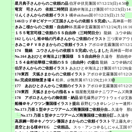
星月典子さんからのご依頼の品
伯牙＠伏見藩国
07/12/23(日) 4:50
竜宮 司さんの 依頼二時間目
嘉納＠海法よけ藩国
07/12/23(日) 14
りんくさんからの依頼イラスト
橘＠akiharu国
07/12/23(日) 21:52
146ロッド＠ビギナーズ王国さんからの依頼ＳＳ完成い...
高神喜一郎
きみこ様からのご依頼・自由枠SS
黒霧＠玄霧藩国
07/12/24(月) 16:1
１５５竜宮司様ご依頼のＳＳ自由枠（三時間目分）
龍鍋 ユウ＠鍋
162 しらいし裕＠暁の円卓さんからご依頼のイラスト
三つ実＠アウ
きみこ＠ＦＶＢさまからのご依頼イラスト
アポロ＠玄霧藩国
07/12/
174 龍鍋 ユウさんからの依頼ＳＳ完成いたしました
高神喜一郎
No.164 あおひと＠海法よけ藩国様 ＳＳ自由枠分
久遠寺 那由他＠
１５４金村佑華様ご依頼のＳＳ（自由枠）の提出
龍鍋 ユウ＠鍋の
伯牙さんからのご依頼イラスト
あおひと＠海法よけ藩国
07/12/28(金
170東西 天狐さまからのご依頼イラスト
アポロ＠玄霧藩国
07/12/2
Re:完成依頼物置き場４
松井。@無所属
07/12/29(土) 0:33
177 あおひとさんからご依頼のイラスト
アポロ＠玄霧藩国
07/12/2
170東西 天狐さまからの指名ｓｓ
猫屋敷兄猫＠ナニワアームズ商
178 アポロさんからの御依頼・納品
癖毛爆男@アウトウェイ@文
船橋＠キノウツン藩国様イラスト提出
萩野むつき＠レンジャー連邦
No.173 乃亜１型＠ナニワアームズ商藩国様ご依頼分自...
久遠寺 那
No.173 乃亜１型＠ナニワアームズ商藩国様ご依頼分訂...
久遠寺
高原鋼一郎＠キノウツン藩国さまからのご依頼イラスト
守上藤丸＠
是空とおる様＠FEG ご依頼品。
スゥ・アンコ＠るしにゃん王国
07