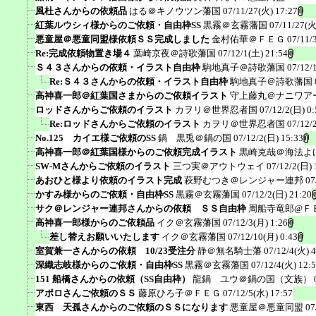
風杜さんからの依頼品
はる＠キノウツン藩国
07/11/27(火) 17:27
紅葉ルウシィ様からのご依頼・自由枠SS
黒霧＠玄霧藩国
07/11/27(火
悪童屋＠悪童同盟様依頼ＳＳ完成しました
金村佑華＠ＦＥＧ
07/11/
Re:完成依頼物置き場４
葉崎京夜＠詩歌藩国
07/12/1(土) 21:54
Ｓ４３さんからの依頼・イラスト自由枠
駒地真子＠詩歌藩国
07/12/
Re:Ｓ４３さんからの依頼・イラスト自由枠
駒地真子＠詩歌藩国
高神喜一郎＠紅葉国さまからのご依頼イラスト
守上藤丸＠ナニワア
ロッドさんからご依頼のイラスト
カヲリ＠世界忍者国
07/12/2(日) 0:
Re:ロッドさんからご依頼のイラスト
カヲリ＠世界忍者国
07/12/
No.125 カイエ様ご依頼のSS
鍋 黒兎＠鍋の国
07/12/2(日) 15:33
高神喜一郎＠紅葉国様からのご依頼完成イラスト
黒崎克哉＠海法よ
SW-Mさんからご依頼のイラスト
三つ実＠アウトウェイ
07/12/2(日) 
あおひと様より依頼のイラスト完成
萩野むつき＠レンジャー連邦
07
かすみ様からのご依頼・自由枠SS
黒霧＠玄霧藩国
07/12/2(日) 21:20
サク＠レンジャー連邦さんからの依頼 ＳＳ自由枠
周船寺竜郎@Ｆ
高神喜一郎様からのご依頼品
イク＠玄霧藩国
07/12/3(月) 1:26
差し替えお願いいたします
イク＠玄霧藩国
07/12/10(月) 0:43
室賀兼一さんからの依頼 10/23受注分
静＠無名騎士藩
07/12/4(火) 4
深織志岐様からのご依頼・自由枠SS
黒霧＠玄霧藩国
07/12/4(火) 12:
151 船橋さんからの依頼（SS自由枠）
龍鍋 ユウ＠鍋の国（文族）
アポロさんご依頼のＳＳ
藤原ひろ子＠ＦＥＧ
07/12/5(水) 17:57
東西 天孤さんからのご依頼のＳＳになります
悪童屋＠悪童同盟
07