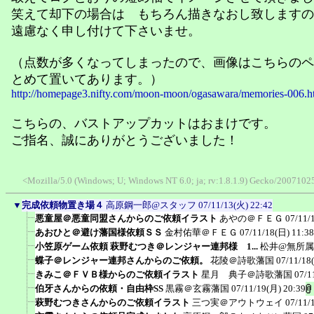
笑えて却下の場合は もちろん描きなおし致しますの
遠慮なく申し付けて下さいませ。
（点数が多くなってしまったので、画像はこちらのペ
とめて置いてあります。）
http://homepage3.nifty.com/moon-moon/ogasawara/memories-006.h
こちらの、バストアップカットはおまけです。
ご指名、誠にありがとうございました！
<Mozilla/5.0 (Windows; U; Windows NT 6.0; ja; rv:1.8.1.9) Gecko/20071025
▼
完成依頼物置き場４
高原鋼一郎@スタッフ
07/11/13(火) 22:42
悪童屋＠悪童同盟さんからのご依頼イラスト
あやの＠ＦＥＧ
07/11/
あおひと＠避け藩国様依頼ＳＳ
金村佑華＠ＦＥＧ
07/11/18(日) 11:38
小笠原ゲーム依頼 萩野むつき＠レンジャー連邦様 1...
松井@無所属
蝶子＠レンジャー連邦さんからのご依頼。
花陵＠詩歌藩国
07/11/18
きみこ＠ＦＶＢ様からのご依頼イラスト
星月 典子＠詩歌藩国
07/1
伯牙さんからの依頼・自由枠SS
黒霧＠玄霧藩国
07/11/19(月) 20:39
萩野むつきさんからのご依頼イラスト
三つ実＠アウトウェイ
07/11/