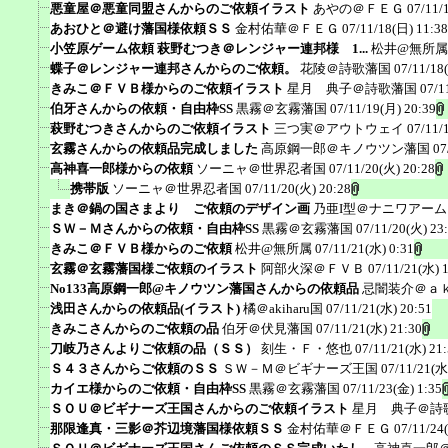
悪童屋＠悪童同盟さんからのご依頼イラスト
あやの＠ＦＥＧ
07/11/
あおひと＠避け藩国様依頼ＳＳ
金村佑華＠ＦＥＧ
07/11/18(日) 11:38
小笠原ゲーム依頼 萩野むつき＠レンジャー連邦様 1...
松井@無所属
蝶子＠レンジャー連邦さんからのご依頼。
花陵＠詩歌藩国
07/11/18
きみこ＠ＦＶＢ様からのご依頼イラスト
星月 典子＠詩歌藩国
07/1
伯牙さんからの依頼・自由枠SS
黒霧＠玄霧藩国
07/11/19(月) 20:39
萩野むつきさんからのご依頼イラスト
三つ実＠アウトウェイ
07/11/
玄霧さんからの依頼品完成しました
高原鋼一郎＠キノウツン藩国
07
高神喜一郎様からの依頼
ソーニャ＠世界忍者国
07/11/20(火) 20:28
携帯版
ソーニャ＠世界忍者国
07/11/20(火) 20:28
まき＠鍋の国さまより ご依頼のデザイン画
乃亜I型＠ナニワアー
ＳＷ－Ｍさんからの依頼・自由枠SS
黒霧＠玄霧藩国
07/11/20(火) 23
きみこ＠ＦＶＢ様からのご依頼
松井@無所属
07/11/21(水) 0:31
玄霧＠玄霧藩国様ご依頼のイラスト
阿部火深＠ＦＶＢ
07/11/21(水) 
No133高原鋼一郎@キノウツン藩国さんからの依頼品
忌闇装介＠ａ
浅田さんからの依頼品(イラスト)
橘＠akiharu国
07/11/21(水) 20:51
きみこさんからのご依頼の品
伯牙＠伏見藩国
07/11/21(水) 21:30
刀岐乃さんよりご依頼の品（ＳＳ）
刻生・Ｆ・悠也
07/11/21(水) 21
Ｓ４３さんからご依頼のＳＳ
ＳＷ－Ｍ＠ビギナーズ王国
07/11/21(水
カイエ様からのご依頼・自由枠SS
黒霧＠玄霧藩国
07/11/23(金) 1:35
ＳＯＵ＠ビギナーズ王国さんからのご依頼イラスト
星月 典子＠詩
那限逢真・三影＠芥辺境藩国様依頼ＳＳ
金村佑華＠ＦＥＧ
07/11/24