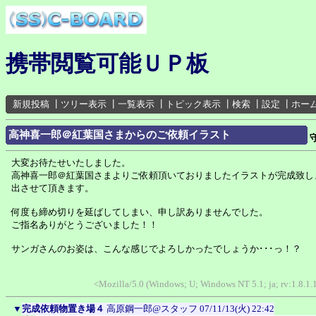
携帯閲覧可能ＵＰ板
新規投稿
┃
ツリー表示
┃
一覧表示
┃
トピック表示
┃
検索
┃
設定
┃
ホー
高神喜一郎＠紅葉国さまからのご依頼イラスト
大変お待たせいたしました。
高神喜一郎＠紅葉国さまよりご依頼頂いておりましたイラストが完成致し
出させて頂きます。
何度も締め切りを延ばしてしまい、申し訳ありませんでした。
ご指名ありがとうございました！！
サンガさんのお姿は、こんな感じでよろしかったでしょうか･･･っ！？
<Mozilla/5.0 (Windows; U; Windows NT 5.1; ja; rv:1.8.1
▼
完成依頼物置き場４
高原鋼一郎@スタッフ
07/11/13(火) 22:42