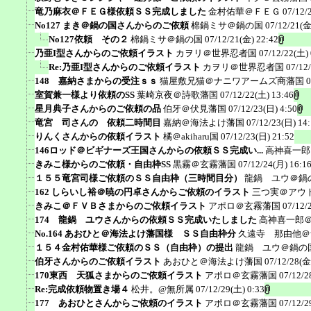
竜乃麻衣＠ＦＥＧ様依頼ＳＳ完成しました
金村佑華＠ＦＥＧ
07/12/
No127 まき＠鍋の国さんからのご依頼
棉鍋ミサ＠鍋の国
07/12/21(金
No127依頼 その２
棉鍋ミサ＠鍋の国
07/12/21(金) 22:42
乃亜I型さんからのご依頼イラスト
カヲリ＠世界忍者国
07/12/22(土) 
Re:乃亜I型さんからのご依頼イラスト
カヲリ＠世界忍者国
07/12
148 嘉納さまからの受注ｓｓ
猫屋敷兄猫＠ナニワアームズ商藩国
0
室賀兼一様より依頼のSS
葉崎京夜＠詩歌藩国
07/12/22(土) 13:46
星月典子さんからのご依頼の品
伯牙＠伏見藩国
07/12/23(日) 4:50
竜宮 司さんの 依頼二時間目
嘉納＠海法よけ藩国
07/12/23(日) 14
りんくさんからの依頼イラスト
橘＠akiharu国
07/12/23(日) 21:52
146ロッド＠ビギナーズ王国さんからの依頼ＳＳ完成い...
高神喜一郎
きみこ様からのご依頼・自由枠SS
黒霧＠玄霧藩国
07/12/24(月) 16:1
１５５竜宮司様ご依頼のＳＳ自由枠（三時間目分）
龍鍋 ユウ＠鍋
162 しらいし裕＠暁の円卓さんからご依頼のイラスト
三つ実＠アウ
きみこ＠ＦＶＢさまからのご依頼イラスト
アポロ＠玄霧藩国
07/12/
174 龍鍋 ユウさんからの依頼ＳＳ完成いたしました
高神喜一郎
No.164 あおひと＠海法よけ藩国様 ＳＳ自由枠分
久遠寺 那由他＠
１５４金村佑華様ご依頼のＳＳ（自由枠）の提出
龍鍋 ユウ＠鍋の
伯牙さんからのご依頼イラスト
あおひと＠海法よけ藩国
07/12/28(金
170東西 天狐さまからのご依頼イラスト
アポロ＠玄霧藩国
07/12/2
Re:完成依頼物置き場４
松井。@無所属
07/12/29(土) 0:33
177 あおひとさんからご依頼のイラスト
アポロ＠玄霧藩国
07/12/2