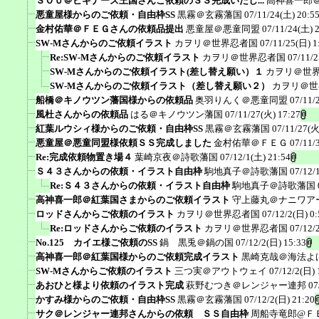
ＳＯＵ＠ビギナーズ王国さんご依頼のＳＳ完成いたし...
高神喜一郎
悪童屋様からのご依頼・自由枠SS
黒霧＠玄霧藩国
07/11/24(土) 20:5
金村佑華＠ＦＥＧさんの依頼品提出
悪童屋＠悪童同盟
07/11/24(土) 
SW-Mさんからのご依頼イラスト
カヲリ＠世界忍者国
07/11/25(日) 1
Re:SW-Mさんからのご依頼イラスト
カヲリ＠世界忍者国
07/11/2
SW-Mさんからのご依頼イラスト(差し替え願い）１
カヲリ＠世
SW-Mさんからのご依頼イラスト（差し替え願い２）
カヲリ＠世
船橋＠キノウツン藩国様からの依頼品
奥羽りんく＠悪童同盟
07/11/
風杜さんからの依頼品
はる＠キノウツン藩国
07/11/27(火) 17:27
紅葉ルウシィ様からのご依頼・自由枠SS
黒霧＠玄霧藩国
07/11/27(火
悪童屋＠悪童同盟様依頼ＳＳ完成しました
金村佑華＠ＦＥＧ
07/11/
Re:完成依頼物置き場４
葉崎京夜＠詩歌藩国
07/12/1(土) 21:54
Ｓ４３さんからの依頼・イラスト自由枠
駒地真子＠詩歌藩国
07/12/
Re:Ｓ４３さんからの依頼・イラスト自由枠
駒地真子＠詩歌藩国
高神喜一郎＠紅葉国さまからのご依頼イラスト
守上藤丸＠ナニワア
ロッドさんからご依頼のイラスト
カヲリ＠世界忍者国
07/12/2(日) 0:
Re:ロッドさんからご依頼のイラスト
カヲリ＠世界忍者国
07/12/
No.125 カイエ様ご依頼のSS
鍋 黒兎＠鍋の国
07/12/2(日) 15:33
高神喜一郎＠紅葉国様からのご依頼完成イラスト
黒崎克哉＠海法よ
SW-Mさんからご依頼のイラスト
三つ実＠アウトウェイ
07/12/2(日) 
あおひと様より依頼のイラスト完成
萩野むつき＠レンジャー連邦
07
かすみ様からのご依頼・自由枠SS
黒霧＠玄霧藩国
07/12/2(日) 21:20
サク＠レンジャー連邦さんからの依頼 ＳＳ自由枠
周船寺竜郎@Ｆ