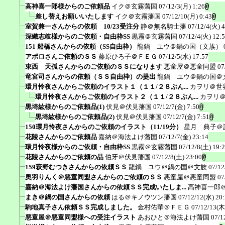
高神喜一郎様からのご依頼品
イク＠玄霧藩国
07/12/3(月) 1:26
差し替えお願いいたします
イク＠玄霧藩国
07/12/10(月) 0:43
室賀兼一さんからの依頼 10/23受注分
静＠無名騎士藩
07/12/4(火) 4
深織志岐様からのご依頼・自由枠SS
黒霧＠玄霧藩国
07/12/4(火) 12:
151 船橋さんからの依頼（SS自由枠）
龍鍋 ユウ＠鍋の国（文族）
アポロさんご依頼のＳＳ
藤原ひろ子＠ＦＥＧ
07/12/5(水) 17:57
東西 天孤さんからのご依頼のＳＳになります
悪童屋＠悪童同盟
07
竜宮司さんからの依頼（ＳＳ自由枠）の提出
龍鍋 ユウ＠鍋の国＠
環月怜夜さんからご依頼のイラスト１（１１/２８ぶん...
カヲリ＠世
環月怜夜さんからご依頼のイラスト２（１１/２８ぶん...
カヲリ
黒埼紘様からのご依頼品(1)
伏見＠伏見藩国
07/12/7(金) 7:50
黒埼紘様からのご依頼品(2)
伏見＠伏見藩国
07/12/7(金) 7:51
150環月怜夜さんからのご依頼のイラスト（11/19分）
星月 典子＠
花陵さんからのご依頼品
嘉納＠海法よけ藩国
07/12/7(金) 23:14
環月怜夜様からのご依頼・自由枠SS
黒霧＠玄霧藩国
07/12/8(土) 19:
花陵さんからのご依頼の品
伯牙＠伏見藩国
07/12/8(土) 23:00
159萩野むつきさんからの依頼ＳＳ
龍鍋 ユウ＠鍋の国＠文族
07/12
奥羽りんく＠悪童同盟さんからのご依頼のＳＳ
悪童屋＠悪童同盟
07
嘉納＠海法よけ藩国さんからの依頼ＳＳ完成いたしま...
高神喜一郎
まき＠鍋の国さんからの依頼
はる＠キノウツン藩国
07/12/12(水) 20
駒地真子さん依頼ＳＳ完成しました。
金村佑華＠ＦＥＧ
07/12/13(木
悪童屋＠悪童同盟様への受注イラスト
あおひと＠海法よけ藩国
07/1