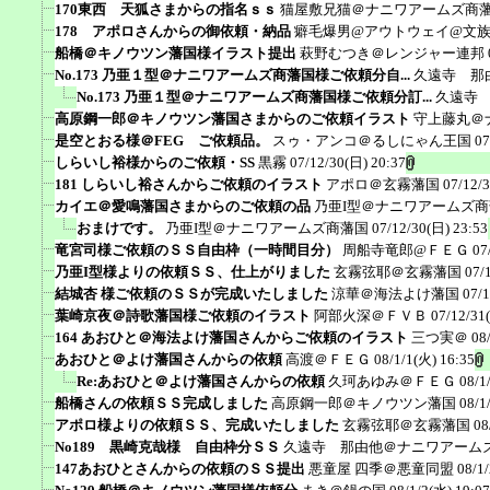
170東西 天狐さまからの指名ｓｓ
猫屋敷兄猫＠ナニワアームズ商
178 アポロさんからの御依頼・納品
癖毛爆男@アウトウェイ@文
船橋＠キノウツン藩国様イラスト提出
萩野むつき＠レンジャー連邦
No.173 乃亜１型＠ナニワアームズ商藩国様ご依頼分自...
久遠寺 那
No.173 乃亜１型＠ナニワアームズ商藩国様ご依頼分訂...
久遠寺
高原鋼一郎＠キノウツン藩国さまからのご依頼イラスト
守上藤丸＠
是空とおる様＠FEG ご依頼品。
スゥ・アンコ＠るしにゃん王国
07
しらいし裕様からのご依頼・SS
黒霧
07/12/30(日) 20:37
181 しらいし裕さんからご依頼のイラスト
アポロ＠玄霧藩国
07/12/
カイエ＠愛鳴藩国さまからのご依頼の品
乃亜I型＠ナニワアームズ
おまけです。
乃亜I型＠ナニワアームズ商藩国
07/12/30(日) 23:53
竜宮司様ご依頼のＳＳ自由枠（一時間目分）
周船寺竜郎@ＦＥＧ
07
乃亜I型様よりの依頼ＳＳ、仕上がりました
玄霧弦耶＠玄霧藩国
07/
結城杏 様ご依頼のＳＳが完成いたしました
涼華＠海法よけ藩国
07/1
葉崎京夜＠詩歌藩国様ご依頼のイラスト
阿部火深＠ＦＶＢ
07/12/31
164 あおひと＠海法よけ藩国さんからご依頼のイラスト
三つ実＠
08
あおひと＠よけ藩国さんからの依頼
高渡＠ＦＥＧ
08/1/1(火) 16:35
Re:あおひと＠よけ藩国さんからの依頼
久珂あゆみ＠ＦＥＧ
08/1
船橋さんの依頼ＳＳ完成しました
高原鋼一郎＠キノウツン藩国
08/1
アポロ様よりの依頼ＳＳ、完成いたしました
玄霧弦耶＠玄霧藩国
08
No189 黒崎克哉様 自由枠分ＳＳ
久遠寺 那由他＠ナニワアーム
147あおひとさんからの依頼のＳＳ提出
悪童屋 四季＠悪童同盟
08/1