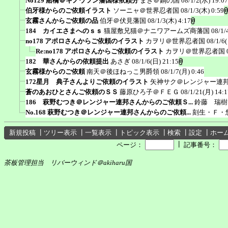
No129 船橋＠キノウツン藩国様依頼分
まき＠鍋の国
08/1/2(水) 19:07
伯牙様からのご依頼イラスト
ソーニャ＠世界忍者国
08/1/3(木) 0:59
玄霧さんからご依頼の品
伯牙＠伏見藩国
08/1/3(木) 4:17
184 カイエさまへのｓｓ
猫屋敷兄猫＠ナニワアームズ商藩国
08/1/
no178 アポロさんからご依頼のイラスト
カヲリ＠世界忍者国
08/1/6
Re:no178 アポロさんからご依頼のイラスト
カヲリ＠世界忍者国
182 華さんからの依頼提出
あさぎ
08/1/6(日) 21:15
玄霧様からのご依頼
南天＠後ほねっこ男爵領
08/1/7(月) 0:46
172星月 典子さんよりご依頼のイラスト
矢神サク＠レンジャー連
蒼のあおひとさんご依頼のＳＳ
藤原ひろ子＠ＦＥＧ
08/1/21(月) 14:1
186 萩野むつき＠レンジャー連邦さんからのご依頼Ｓ...
鈴藤 瑞樹
No.168 萩野むつき＠レンジャー連邦さんからのご依頼...
刻生・Ｆ・
新規投稿
┃
ツリー表示
┃
一覧表示
┃
トピック表示
┃
検索
┃
設定
┃
ホー
┃
ページ：
記事番号：
茶板管理担当 リバーウィンド＠akiharu国