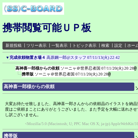
携帯閲覧可能ＵＰ板
新規投稿
┃
ツリー表示
┃
一覧表示
┃
トピック表示
┃
検索
┃
設定
┃
ホー
▼
完成依頼物置き場４
高原鋼一郎@スタッフ
07/11/13(火) 22:42
高神喜一郎様からの依頼
ソーニャ＠世界忍者国
07/11/20(火) 20:28
携帯版
ソーニャ＠世界忍者国
07/11/20(火) 20:28
高神喜一郎様からの依頼
大変お待たせ致しました、高神喜一郎さんからの依頼品のイラストを納品
度はご依頼まことにありがとうございました、また予定を大幅に送れさせ
し訳ございません。
<Mozilla/5.0 (Macintosh; U; PPC Mac OS X; ja-jp) AppleWebKit/
携帯版