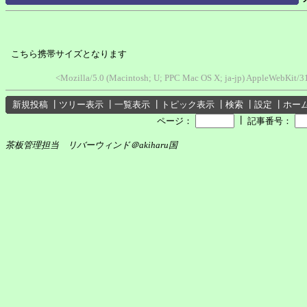
こちら携帯サイズとなります
<Mozilla/5.0 (Macintosh; U; PPC Mac OS X; ja-jp) AppleWebKit/
新規投稿
┃
ツリー表示
┃
一覧表示
┃
トピック表示
┃
検索
┃
設定
┃
ホー
┃
ページ：
記事番号：
茶板管理担当 リバーウィンド＠akiharu国