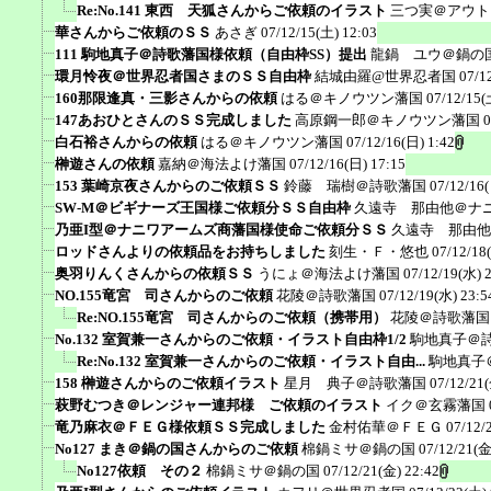
Re:No.141 東西 天狐さんからご依頼のイラスト
三つ実＠アウト
華さんからご依頼のＳＳ
あさぎ
07/12/15(土) 12:03
111 駒地真子＠詩歌藩国様依頼（自由枠SS）提出
龍鍋 ユウ＠鍋の
環月怜夜＠世界忍者国さまのＳＳ自由枠
結城由羅@世界忍者国
07/1
160那限逢真・三影さんからの依頼
はる＠キノウツン藩国
07/12/15(
147あおひとさんのＳＳ完成しました
高原鋼一郎＠キノウツン藩国
0
白石裕さんからの依頼
はる＠キノウツン藩国
07/12/16(日) 1:42
榊遊さんの依頼
嘉納＠海法よけ藩国
07/12/16(日) 17:15
153 葉崎京夜さんからのご依頼ＳＳ
鈴藤 瑞樹＠詩歌藩国
07/12/16
SW-M＠ビギナーズ王国様ご依頼分ＳＳ自由枠
久遠寺 那由他＠ナ
乃亜I型＠ナニワアームズ商藩国様使命ご依頼分ＳＳ
久遠寺 那由他
ロッドさんよりの依頼品をお持ちしました
刻生・Ｆ・悠也
07/12/18
奥羽りんくさんからの依頼ＳＳ
うにょ＠海法よけ藩国
07/12/19(水) 
NO.155竜宮 司さんからのご依頼
花陵＠詩歌藩国
07/12/19(水) 23:5
Re:NO.155竜宮 司さんからのご依頼（携帯用）
花陵＠詩歌藩国
No.132 室賀兼一さんからのご依頼・イラスト自由枠1/2
駒地真子＠
Re:No.132 室賀兼一さんからのご依頼・イラスト自由...
駒地真子
158 榊遊さんからのご依頼イラスト
星月 典子＠詩歌藩国
07/12/21(
萩野むつき＠レンジャー連邦様 ご依頼のイラスト
イク＠玄霧藩国
竜乃麻衣＠ＦＥＧ様依頼ＳＳ完成しました
金村佑華＠ＦＥＧ
07/12/
No127 まき＠鍋の国さんからのご依頼
棉鍋ミサ＠鍋の国
07/12/21(金
No127依頼 その２
棉鍋ミサ＠鍋の国
07/12/21(金) 22:42