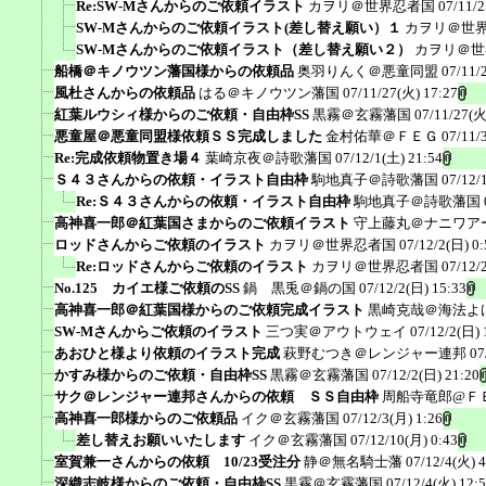
Re:SW-Mさんからのご依頼イラスト
カヲリ＠世界忍者国
07/11/2
SW-Mさんからのご依頼イラスト(差し替え願い）１
カヲリ＠世
SW-Mさんからのご依頼イラスト（差し替え願い２）
カヲリ＠世
船橋＠キノウツン藩国様からの依頼品
奥羽りんく＠悪童同盟
07/11/
風杜さんからの依頼品
はる＠キノウツン藩国
07/11/27(火) 17:27
紅葉ルウシィ様からのご依頼・自由枠SS
黒霧＠玄霧藩国
07/11/27(火
悪童屋＠悪童同盟様依頼ＳＳ完成しました
金村佑華＠ＦＥＧ
07/11/
Re:完成依頼物置き場４
葉崎京夜＠詩歌藩国
07/12/1(土) 21:54
Ｓ４３さんからの依頼・イラスト自由枠
駒地真子＠詩歌藩国
07/12/
Re:Ｓ４３さんからの依頼・イラスト自由枠
駒地真子＠詩歌藩国
高神喜一郎＠紅葉国さまからのご依頼イラスト
守上藤丸＠ナニワア
ロッドさんからご依頼のイラスト
カヲリ＠世界忍者国
07/12/2(日) 0:
Re:ロッドさんからご依頼のイラスト
カヲリ＠世界忍者国
07/12/
No.125 カイエ様ご依頼のSS
鍋 黒兎＠鍋の国
07/12/2(日) 15:33
高神喜一郎＠紅葉国様からのご依頼完成イラスト
黒崎克哉＠海法よ
SW-Mさんからご依頼のイラスト
三つ実＠アウトウェイ
07/12/2(日) 
あおひと様より依頼のイラスト完成
萩野むつき＠レンジャー連邦
07
かすみ様からのご依頼・自由枠SS
黒霧＠玄霧藩国
07/12/2(日) 21:20
サク＠レンジャー連邦さんからの依頼 ＳＳ自由枠
周船寺竜郎@Ｆ
高神喜一郎様からのご依頼品
イク＠玄霧藩国
07/12/3(月) 1:26
差し替えお願いいたします
イク＠玄霧藩国
07/12/10(月) 0:43
室賀兼一さんからの依頼 10/23受注分
静＠無名騎士藩
07/12/4(火) 4
深織志岐様からのご依頼・自由枠SS
黒霧＠玄霧藩国
07/12/4(火) 12: