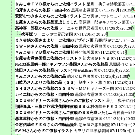
きみこ＠ＦＶＢ様からのご依頼イラスト
星月 典子＠詩歌藩国
07/1
伯牙さんからの依頼・自由枠SS
黒霧＠玄霧藩国
07/11/19(月) 20:39
萩野むつきさんからのご依頼イラスト
三つ実＠アウトウェイ
07/11/
玄霧さんからの依頼品完成しました
高原鋼一郎＠キノウツン藩国
07
高神喜一郎様からの依頼
ソーニャ＠世界忍者国
07/11/20(火) 20:28
携帯版
ソーニャ＠世界忍者国
07/11/20(火) 20:28
まき＠鍋の国さまより ご依頼のデザイン画
乃亜I型＠ナニワアー
ＳＷ－Ｍさんからの依頼・自由枠SS
黒霧＠玄霧藩国
07/11/20(火) 23
きみこ＠ＦＶＢ様からのご依頼
松井@無所属
07/11/21(水) 0:31
玄霧＠玄霧藩国様ご依頼のイラスト
阿部火深＠ＦＶＢ
07/11/21(水) 
No133高原鋼一郎@キノウツン藩国さんからの依頼品
忌闇装介＠ａ
浅田さんからの依頼品(イラスト)
橘＠akiharu国
07/11/21(水) 20:51
きみこさんからのご依頼の品
伯牙＠伏見藩国
07/11/21(水) 21:30
刀岐乃さんよりご依頼の品（ＳＳ）
刻生・Ｆ・悠也
07/11/21(水) 21
Ｓ４３さんからご依頼のＳＳ
ＳＷ－Ｍ＠ビギナーズ王国
07/11/21(水
カイエ様からのご依頼・自由枠SS
黒霧＠玄霧藩国
07/11/23(金) 1:35
ＳＯＵ＠ビギナーズ王国さんからのご依頼イラスト
星月 典子＠詩
那限逢真・三影＠芥辺境藩国様依頼ＳＳ
金村佑華＠ＦＥＧ
07/11/24
ＳＯＵ＠ビギナーズ王国さんご依頼のＳＳ完成いたし...
高神喜一郎
悪童屋様からのご依頼・自由枠SS
黒霧＠玄霧藩国
07/11/24(土) 20:5
金村佑華＠ＦＥＧさんの依頼品提出
悪童屋＠悪童同盟
07/11/24(土) 
SW-Mさんからのご依頼イラスト
カヲリ＠世界忍者国
07/11/25(日) 1