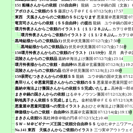
151 船橋さんからの依頼（SS自由枠）
龍鍋 ユウ＠鍋の国（文族）
アポロさんご依頼のＳＳ
藤原ひろ子＠ＦＥＧ
07/12/5(水) 17:57
東西 天孤さんからのご依頼のＳＳになります
悪童屋＠悪童同盟
07
竜宮司さんからの依頼（ＳＳ自由枠）の提出
龍鍋 ユウ＠鍋の国＠
環月怜夜さんからご依頼のイラスト１（１１/２８ぶん...
カヲリ＠世
環月怜夜さんからご依頼のイラスト２（１１/２８ぶん...
カヲリ
黒埼紘様からのご依頼品(1)
伏見＠伏見藩国
07/12/7(金) 7:50
黒埼紘様からのご依頼品(2)
伏見＠伏見藩国
07/12/7(金) 7:51
150環月怜夜さんからのご依頼のイラスト（11/19分）
星月 典子＠
花陵さんからのご依頼品
嘉納＠海法よけ藩国
07/12/7(金) 23:14
環月怜夜様からのご依頼・自由枠SS
黒霧＠玄霧藩国
07/12/8(土) 19:
花陵さんからのご依頼の品
伯牙＠伏見藩国
07/12/8(土) 23:00
159萩野むつきさんからの依頼ＳＳ
龍鍋 ユウ＠鍋の国＠文族
07/12
奥羽りんく＠悪童同盟さんからのご依頼のＳＳ
悪童屋＠悪童同盟
07
嘉納＠海法よけ藩国さんからの依頼ＳＳ完成いたしま...
高神喜一郎
まき＠鍋の国さんからの依頼
はる＠キノウツン藩国
07/12/12(水) 20
駒地真子さん依頼ＳＳ完成しました。
金村佑華＠ＦＥＧ
07/12/13(木
悪童屋＠悪童同盟様への受注イラスト
あおひと＠海法よけ藩国
07/1
榊遊様からのご依頼・自由枠SS
黒霧＠玄霧藩国
07/12/14(金) 19:13
まきさん依頼SS
風杜神奈＠暁の円卓
07/12/15(土) 0:48
ＳＷ－Ｍ＠ビギナーズ王国ご依頼分自由枠ＳＳ
なゆた＠ナニワアー
No.141 東西 天狐さんからご依頼のイラスト
三つ実＠アウトウェイ