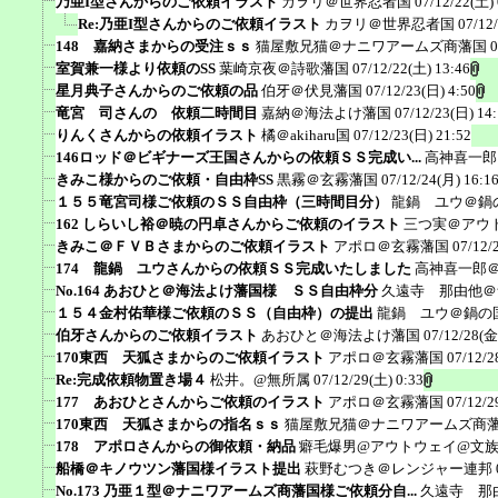
乃亜I型さんからのご依頼イラスト
カヲリ＠世界忍者国
07/12/22(土) 
Re:乃亜I型さんからのご依頼イラスト
カヲリ＠世界忍者国
07/12
148 嘉納さまからの受注ｓｓ
猫屋敷兄猫＠ナニワアームズ商藩国
0
室賀兼一様より依頼のSS
葉崎京夜＠詩歌藩国
07/12/22(土) 13:46
星月典子さんからのご依頼の品
伯牙＠伏見藩国
07/12/23(日) 4:50
竜宮 司さんの 依頼二時間目
嘉納＠海法よけ藩国
07/12/23(日) 14
りんくさんからの依頼イラスト
橘＠akiharu国
07/12/23(日) 21:52
146ロッド＠ビギナーズ王国さんからの依頼ＳＳ完成い...
高神喜一郎
きみこ様からのご依頼・自由枠SS
黒霧＠玄霧藩国
07/12/24(月) 16:1
１５５竜宮司様ご依頼のＳＳ自由枠（三時間目分）
龍鍋 ユウ＠鍋
162 しらいし裕＠暁の円卓さんからご依頼のイラスト
三つ実＠アウ
きみこ＠ＦＶＢさまからのご依頼イラスト
アポロ＠玄霧藩国
07/12/
174 龍鍋 ユウさんからの依頼ＳＳ完成いたしました
高神喜一郎
No.164 あおひと＠海法よけ藩国様 ＳＳ自由枠分
久遠寺 那由他＠
１５４金村佑華様ご依頼のＳＳ（自由枠）の提出
龍鍋 ユウ＠鍋の
伯牙さんからのご依頼イラスト
あおひと＠海法よけ藩国
07/12/28(金
170東西 天狐さまからのご依頼イラスト
アポロ＠玄霧藩国
07/12/2
Re:完成依頼物置き場４
松井。@無所属
07/12/29(土) 0:33
177 あおひとさんからご依頼のイラスト
アポロ＠玄霧藩国
07/12/2
170東西 天狐さまからの指名ｓｓ
猫屋敷兄猫＠ナニワアームズ商
178 アポロさんからの御依頼・納品
癖毛爆男@アウトウェイ@文
船橋＠キノウツン藩国様イラスト提出
萩野むつき＠レンジャー連邦
No.173 乃亜１型＠ナニワアームズ商藩国様ご依頼分自...
久遠寺 那