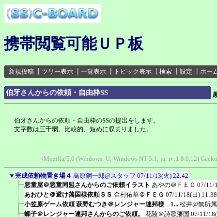
携帯閲覧可能ＵＰ板
新規投稿
┃
ツリー表示
┃
一覧表示
┃
トピック表示
┃
検索
┃
設定
┃
ホー
伯牙さんからの依頼・自由枠SS
伯牙さんからの依頼・自由枠のSSの提出をします。
文字数は三千弱。比較的、短めに収まりました。
<Mozilla/5.0 (Windows; U; Windows NT 5.1; ja; rv:1.8.0.12) Gec
▼
完成依頼物置き場４
高原鋼一郎@スタッフ
07/11/13(火) 22:42
悪童屋＠悪童同盟さんからのご依頼イラスト
あやの＠ＦＥＧ
07/11/
あおひと＠避け藩国様依頼ＳＳ
金村佑華＠ＦＥＧ
07/11/18(日) 11:38
小笠原ゲーム依頼 萩野むつき＠レンジャー連邦様 1...
松井@無所属
蝶子＠レンジャー連邦さんからのご依頼。
花陵＠詩歌藩国
07/11/18