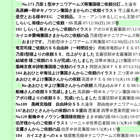
No.173 乃亜１型＠ナニワアームズ商藩国様ご依頼分訂...
久遠寺
高原鋼一郎＠キノウツン藩国さまからのご依頼イラスト
守上藤丸＠
是空とおる様＠FEG ご依頼品。
スゥ・アンコ＠るしにゃん王国
07
しらいし裕様からのご依頼・SS
黒霧
07/12/30(日) 20:37
181 しらいし裕さんからご依頼のイラスト
アポロ＠玄霧藩国
07/12/
カイエ＠愛鳴藩国さまからのご依頼の品
乃亜I型＠ナニワアームズ
おまけです。
乃亜I型＠ナニワアームズ商藩国
07/12/30(日) 23:53
竜宮司様ご依頼のＳＳ自由枠（一時間目分）
周船寺竜郎@ＦＥＧ
07
乃亜I型様よりの依頼ＳＳ、仕上がりました
玄霧弦耶＠玄霧藩国
07/
結城杏 様ご依頼のＳＳが完成いたしました
涼華＠海法よけ藩国
07/1
葉崎京夜＠詩歌藩国様ご依頼のイラスト
阿部火深＠ＦＶＢ
07/12/31
164 あおひと＠海法よけ藩国さんからご依頼のイラスト
三つ実＠
08
あおひと＠よけ藩国さんからの依頼
高渡＠ＦＥＧ
08/1/1(火) 16:35
Re:あおひと＠よけ藩国さんからの依頼
久珂あゆみ＠ＦＥＧ
08/1
船橋さんの依頼ＳＳ完成しました
高原鋼一郎＠キノウツン藩国
08/1
アポロ様よりの依頼ＳＳ、完成いたしました
玄霧弦耶＠玄霧藩国
08
No189 黒崎克哉様 自由枠分ＳＳ
久遠寺 那由他＠ナニワアーム
147あおひとさんからの依頼のＳＳ提出
悪童屋 四季＠悪童同盟
08/1
No129 船橋＠キノウツン藩国様依頼分
まき＠鍋の国
08/1/2(水) 19:07
伯牙様からのご依頼イラスト
ソーニャ＠世界忍者国
08/1/3(木) 0:59
玄霧さんからご依頼の品
伯牙＠伏見藩国
08/1/3(木) 4:17
184 カイエさまへのｓｓ
猫屋敷兄猫＠ナニワアームズ商藩国
08/1/