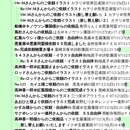
SW-Mさんからのご依頼イラスト
カヲリ＠世界忍者国
07/11/25(日) 1
Re:SW-Mさんからのご依頼イラスト
カヲリ＠世界忍者国
07/11/2
SW-Mさんからのご依頼イラスト(差し替え願い）１
カヲリ＠世
SW-Mさんからのご依頼イラスト（差し替え願い２）
カヲリ＠世
船橋＠キノウツン藩国様からの依頼品
奥羽りんく＠悪童同盟
07/11/
風杜さんからの依頼品
はる＠キノウツン藩国
07/11/27(火) 17:27
紅葉ルウシィ様からのご依頼・自由枠SS
黒霧＠玄霧藩国
07/11/27(火
悪童屋＠悪童同盟様依頼ＳＳ完成しました
金村佑華＠ＦＥＧ
07/11/
Re:完成依頼物置き場４
葉崎京夜＠詩歌藩国
07/12/1(土) 21:54
Ｓ４３さんからの依頼・イラスト自由枠
駒地真子＠詩歌藩国
07/12/
Re:Ｓ４３さんからの依頼・イラスト自由枠
駒地真子＠詩歌藩国
高神喜一郎＠紅葉国さまからのご依頼イラスト
守上藤丸＠ナニワア
ロッドさんからご依頼のイラスト
カヲリ＠世界忍者国
07/12/2(日) 0:
Re:ロッドさんからご依頼のイラスト
カヲリ＠世界忍者国
07/12/
No.125 カイエ様ご依頼のSS
鍋 黒兎＠鍋の国
07/12/2(日) 15:33
高神喜一郎＠紅葉国様からのご依頼完成イラスト
黒崎克哉＠海法よ
SW-Mさんからご依頼のイラスト
三つ実＠アウトウェイ
07/12/2(日) 
あおひと様より依頼のイラスト完成
萩野むつき＠レンジャー連邦
07
かすみ様からのご依頼・自由枠SS
黒霧＠玄霧藩国
07/12/2(日) 21:20
サク＠レンジャー連邦さんからの依頼 ＳＳ自由枠
周船寺竜郎@Ｆ
高神喜一郎様からのご依頼品
イク＠玄霧藩国
07/12/3(月) 1:26
差し替えお願いいたします
イク＠玄霧藩国
07/12/10(月) 0:43