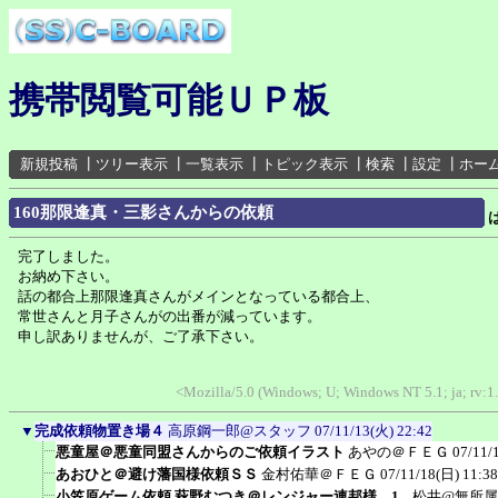
携帯閲覧可能ＵＰ板
新規投稿
┃
ツリー表示
┃
一覧表示
┃
トピック表示
┃
検索
┃
設定
┃
ホー
160那限逢真・三影さんからの依頼
完了しました。
お納め下さい。
話の都合上那限逢真さんがメインとなっている都合上、
常世さんと月子さんがの出番が減っています。
申し訳ありませんが、ご了承下さい。
<Mozilla/5.0 (Windows; U; Windows NT 5.1; ja; rv:1
▼
完成依頼物置き場４
高原鋼一郎@スタッフ
07/11/13(火) 22:42
悪童屋＠悪童同盟さんからのご依頼イラスト
あやの＠ＦＥＧ
07/11/
あおひと＠避け藩国様依頼ＳＳ
金村佑華＠ＦＥＧ
07/11/18(日) 11:38
小笠原ゲーム依頼 萩野むつき＠レンジャー連邦様 1...
松井@無所属