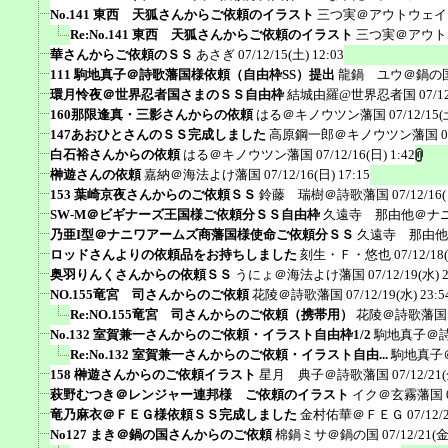
No.141 東西 天狐さんからご依頼のイラスト
三つ実＠アウトウェイ
Re:No.141 東西 天狐さんからご依頼のイラスト
三つ実＠アウト
華さんからご依頼のＳＳ
あさぎ
07/12/15(土) 12:03
111 駒地真子＠詩歌藩国様依頼（自由枠SS）提出
龍鍋 ユウ＠鍋の
環月怜夜＠世界忍者国さまのＳＳ自由枠
結城由羅@世界忍者国
07/1
160那限逢真・三影さんからの依頼
はる＠キノウツン藩国
07/12/15(
147あおひとさんのＳＳ完成しました
高原鋼一郎＠キノウツン藩国
0
白石裕さんからの依頼
はる＠キノウツン藩国
07/12/16(日) 1:42
榊遊さんの依頼
嘉納＠海法よけ藩国
07/12/16(日) 17:15
153 葉崎京夜さんからのご依頼ＳＳ
鈴藤 瑞樹＠詩歌藩国
07/12/16
SW-M＠ビギナーズ王国様ご依頼分ＳＳ自由枠
久遠寺 那由他＠ナ
乃亜I型＠ナニワアームズ商藩国様使命ご依頼分ＳＳ
久遠寺 那由他
ロッドさんよりの依頼品をお持ちしました
刻生・Ｆ・悠也
07/12/18
奥羽りんくさんからの依頼ＳＳ
うにょ＠海法よけ藩国
07/12/19(水) 
NO.155竜宮 司さんからのご依頼
花陵＠詩歌藩国
07/12/19(水) 23:5
Re:NO.155竜宮 司さんからのご依頼（携帯用）
花陵＠詩歌藩国
No.132 室賀兼一さんからのご依頼・イラスト自由枠1/2
駒地真子＠
Re:No.132 室賀兼一さんからのご依頼・イラスト自由...
駒地真子
158 榊遊さんからのご依頼イラスト
星月 典子＠詩歌藩国
07/12/21(
萩野むつき＠レンジャー連邦様 ご依頼のイラスト
イク＠玄霧藩国
竜乃麻衣＠ＦＥＧ様依頼ＳＳ完成しました
金村佑華＠ＦＥＧ
07/12/
No127 まき＠鍋の国さんからのご依頼
棉鍋ミサ＠鍋の国
07/12/21(金