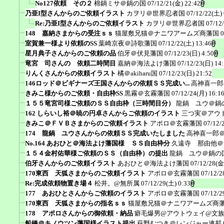
No127依頼 その２
棉鍋ミサ＠鍋の国
07/12/21(金) 22:42
乃亜I型さんからのご依頼イラスト
カヲリ＠世界忍者国
07/12/22(土) 
Re:乃亜I型さんからのご依頼イラスト
カヲリ＠世界忍者国
07/12
148 嘉納さまからの受注ｓｓ
猫屋敷兄猫＠ナニワアームズ商藩国
0
室賀兼一様より依頼のSS
葉崎京夜＠詩歌藩国
07/12/22(土) 13:46
星月典子さんからのご依頼の品
伯牙＠伏見藩国
07/12/23(日) 4:50
竜宮 司さんの 依頼二時間目
嘉納＠海法よけ藩国
07/12/23(日) 14
りんくさんからの依頼イラスト
橘＠akiharu国
07/12/23(日) 21:52
146ロッド＠ビギナーズ王国さんからの依頼ＳＳ完成い...
高神喜一郎
きみこ様からのご依頼・自由枠SS
黒霧＠玄霧藩国
07/12/24(月) 16:1
１５５竜宮司様ご依頼のＳＳ自由枠（三時間目分）
龍鍋 ユウ＠鍋
162 しらいし裕＠暁の円卓さんからご依頼のイラスト
三つ実＠アウ
きみこ＠ＦＶＢさまからのご依頼イラスト
アポロ＠玄霧藩国
07/12/
174 龍鍋 ユウさんからの依頼ＳＳ完成いたしました
高神喜一郎
No.164 あおひと＠海法よけ藩国様 ＳＳ自由枠分
久遠寺 那由他＠
１５４金村佑華様ご依頼のＳＳ（自由枠）の提出
龍鍋 ユウ＠鍋の
伯牙さんからのご依頼イラスト
あおひと＠海法よけ藩国
07/12/28(金
170東西 天狐さまからのご依頼イラスト
アポロ＠玄霧藩国
07/12/2
Re:完成依頼物置き場４
松井。@無所属
07/12/29(土) 0:33
177 あおひとさんからご依頼のイラスト
アポロ＠玄霧藩国
07/12/2
170東西 天狐さまからの指名ｓｓ
猫屋敷兄猫＠ナニワアームズ商
178 アポロさんからの御依頼・納品
癖毛爆男@アウトウェイ@文
船橋＠キノウツン藩国様イラスト提出
萩野むつき＠レンジャー連邦