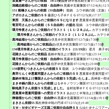
室賀兼一さんからの依頼 10/23受注分
静＠無名騎士藩
07/12/4(火) 4
深織志岐様からのご依頼・自由枠SS
黒霧＠玄霧藩国
07/12/4(火) 12:
151 船橋さんからの依頼（SS自由枠）
龍鍋 ユウ＠鍋の国（文族）
アポロさんご依頼のＳＳ
藤原ひろ子＠ＦＥＧ
07/12/5(水) 17:57
東西 天孤さんからのご依頼のＳＳになります
悪童屋＠悪童同盟
07
竜宮司さんからの依頼（ＳＳ自由枠）の提出
龍鍋 ユウ＠鍋の国＠
環月怜夜さんからご依頼のイラスト１（１１/２８ぶん...
カヲリ＠世
環月怜夜さんからご依頼のイラスト２（１１/２８ぶん...
カヲリ
黒埼紘様からのご依頼品(1)
伏見＠伏見藩国
07/12/7(金) 7:50
黒埼紘様からのご依頼品(2)
伏見＠伏見藩国
07/12/7(金) 7:51
150環月怜夜さんからのご依頼のイラスト（11/19分）
星月 典子＠
花陵さんからのご依頼品
嘉納＠海法よけ藩国
07/12/7(金) 23:14
環月怜夜様からのご依頼・自由枠SS
黒霧＠玄霧藩国
07/12/8(土) 19:
花陵さんからのご依頼の品
伯牙＠伏見藩国
07/12/8(土) 23:00
159萩野むつきさんからの依頼ＳＳ
龍鍋 ユウ＠鍋の国＠文族
07/12
奥羽りんく＠悪童同盟さんからのご依頼のＳＳ
悪童屋＠悪童同盟
07
嘉納＠海法よけ藩国さんからの依頼ＳＳ完成いたしま...
高神喜一郎
まき＠鍋の国さんからの依頼
はる＠キノウツン藩国
07/12/12(水) 20
駒地真子さん依頼ＳＳ完成しました。
金村佑華＠ＦＥＧ
07/12/13(木
悪童屋＠悪童同盟様への受注イラスト
あおひと＠海法よけ藩国
07/1
榊遊様からのご依頼・自由枠SS
黒霧＠玄霧藩国
07/12/14(金) 19:13
まきさん依頼SS
風杜神奈＠暁の円卓
07/12/15(土) 0:48
ＳＷ－Ｍ＠ビギナーズ王国ご依頼分自由枠ＳＳ
なゆた＠ナニワアー