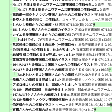
No.173 乃亜１型＠ナニワアームズ商藩国様ご依頼分自...
久遠寺 那
No.173 乃亜１型＠ナニワアームズ商藩国様ご依頼分訂...
久遠寺
高原鋼一郎＠キノウツン藩国さまからのご依頼イラスト
守上藤丸＠
是空とおる様＠FEG ご依頼品。
スゥ・アンコ＠るしにゃん王国
07
しらいし裕様からのご依頼・SS
黒霧
07/12/30(日) 20:37
181 しらいし裕さんからご依頼のイラスト
アポロ＠玄霧藩国
07/12/
カイエ＠愛鳴藩国さまからのご依頼の品
乃亜I型＠ナニワアームズ
おまけです。
乃亜I型＠ナニワアームズ商藩国
07/12/30(日) 23:53
竜宮司様ご依頼のＳＳ自由枠（一時間目分）
周船寺竜郎@ＦＥＧ
07
乃亜I型様よりの依頼ＳＳ、仕上がりました
玄霧弦耶＠玄霧藩国
07/
結城杏 様ご依頼のＳＳが完成いたしました
涼華＠海法よけ藩国
07/1
葉崎京夜＠詩歌藩国様ご依頼のイラスト
阿部火深＠ＦＶＢ
07/12/31
164 あおひと＠海法よけ藩国さんからご依頼のイラスト
三つ実＠
08
あおひと＠よけ藩国さんからの依頼
高渡＠ＦＥＧ
08/1/1(火) 16:35
Re:あおひと＠よけ藩国さんからの依頼
久珂あゆみ＠ＦＥＧ
08/1
船橋さんの依頼ＳＳ完成しました
高原鋼一郎＠キノウツン藩国
08/1
アポロ様よりの依頼ＳＳ、完成いたしました
玄霧弦耶＠玄霧藩国
08
No189 黒崎克哉様 自由枠分ＳＳ
久遠寺 那由他＠ナニワアーム
147あおひとさんからの依頼のＳＳ提出
悪童屋 四季＠悪童同盟
08/1
No129 船橋＠キノウツン藩国様依頼分
まき＠鍋の国
08/1/2(水) 19:07
伯牙様からのご依頼イラスト
ソーニャ＠世界忍者国
08/1/3(木) 0:59
玄霧さんからご依頼の品
伯牙＠伏見藩国
08/1/3(木) 4:17