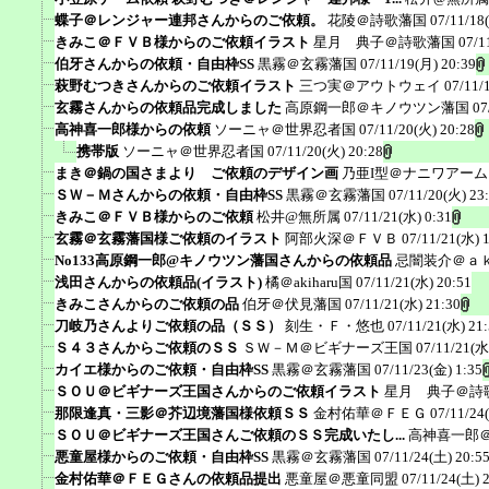
蝶子＠レンジャー連邦さんからのご依頼。
花陵＠詩歌藩国
07/11/18
きみこ＠ＦＶＢ様からのご依頼イラスト
星月 典子＠詩歌藩国
07/1
伯牙さんからの依頼・自由枠SS
黒霧＠玄霧藩国
07/11/19(月) 20:39
萩野むつきさんからのご依頼イラスト
三つ実＠アウトウェイ
07/11/
玄霧さんからの依頼品完成しました
高原鋼一郎＠キノウツン藩国
07
高神喜一郎様からの依頼
ソーニャ＠世界忍者国
07/11/20(火) 20:28
携帯版
ソーニャ＠世界忍者国
07/11/20(火) 20:28
まき＠鍋の国さまより ご依頼のデザイン画
乃亜I型＠ナニワアー
ＳＷ－Ｍさんからの依頼・自由枠SS
黒霧＠玄霧藩国
07/11/20(火) 23
きみこ＠ＦＶＢ様からのご依頼
松井@無所属
07/11/21(水) 0:31
玄霧＠玄霧藩国様ご依頼のイラスト
阿部火深＠ＦＶＢ
07/11/21(水) 
No133高原鋼一郎@キノウツン藩国さんからの依頼品
忌闇装介＠ａ
浅田さんからの依頼品(イラスト)
橘＠akiharu国
07/11/21(水) 20:51
きみこさんからのご依頼の品
伯牙＠伏見藩国
07/11/21(水) 21:30
刀岐乃さんよりご依頼の品（ＳＳ）
刻生・Ｆ・悠也
07/11/21(水) 21
Ｓ４３さんからご依頼のＳＳ
ＳＷ－Ｍ＠ビギナーズ王国
07/11/21(水
カイエ様からのご依頼・自由枠SS
黒霧＠玄霧藩国
07/11/23(金) 1:35
ＳＯＵ＠ビギナーズ王国さんからのご依頼イラスト
星月 典子＠詩
那限逢真・三影＠芥辺境藩国様依頼ＳＳ
金村佑華＠ＦＥＧ
07/11/24
ＳＯＵ＠ビギナーズ王国さんご依頼のＳＳ完成いたし...
高神喜一郎
悪童屋様からのご依頼・自由枠SS
黒霧＠玄霧藩国
07/11/24(土) 20:5
金村佑華＠ＦＥＧさんの依頼品提出
悪童屋＠悪童同盟
07/11/24(土) 