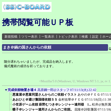
携帯閲覧可能ＵＰ板
新規投稿
┃
ツリー表示
┃
一覧表示
┃
トピック表示
┃
検索
┃
設定
┃
ホー
まき＠鍋の国さんからの依頼
随分遅れちゃいましたが、完成品を納入します。
儀式魔術の成功を祈っております。
<Mozilla/5.0 (Windows; U; Windows NT 5.1; ja; rv:1
▼
完成依頼物置き場４
高原鋼一郎@スタッフ
07/11/13(火) 22:42
悪童屋＠悪童同盟さんからのご依頼イラスト
あやの＠ＦＥＧ
07/11/
あおひと＠避け藩国様依頼ＳＳ
金村佑華＠ＦＥＧ
07/11/18(日) 11:38
小笠原ゲーム依頼 萩野むつき＠レンジャー連邦様 1...
松井@無所属
蝶子＠レンジャー連邦さんからのご依頼。
花陵＠詩歌藩国
07/11/18