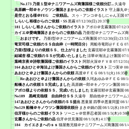
No.173 乃亜１型＠ナニワアームズ商藩国様ご依頼分訂...
久遠寺
高原鋼一郎＠キノウツン藩国さまからのご依頼イラスト
守上藤丸＠
是空とおる様＠FEG ご依頼品。
スゥ・アンコ＠るしにゃん王国
07
しらいし裕様からのご依頼・SS
黒霧
07/12/30(日) 20:37
181 しらいし裕さんからご依頼のイラスト
アポロ＠玄霧藩国
07/12/
カイエ＠愛鳴藩国さまからのご依頼の品
乃亜I型＠ナニワアームズ
おまけです。
乃亜I型＠ナニワアームズ商藩国
07/12/30(日) 23:53
竜宮司様ご依頼のＳＳ自由枠（一時間目分）
周船寺竜郎@ＦＥＧ
07
乃亜I型様よりの依頼ＳＳ、仕上がりました
玄霧弦耶＠玄霧藩国
07/
結城杏 様ご依頼のＳＳが完成いたしました
涼華＠海法よけ藩国
07/1
葉崎京夜＠詩歌藩国様ご依頼のイラスト
阿部火深＠ＦＶＢ
07/12/31
164 あおひと＠海法よけ藩国さんからご依頼のイラスト
三つ実＠
08
あおひと＠よけ藩国さんからの依頼
高渡＠ＦＥＧ
08/1/1(火) 16:35
Re:あおひと＠よけ藩国さんからの依頼
久珂あゆみ＠ＦＥＧ
08/1
船橋さんの依頼ＳＳ完成しました
高原鋼一郎＠キノウツン藩国
08/1
アポロ様よりの依頼ＳＳ、完成いたしました
玄霧弦耶＠玄霧藩国
08
No189 黒崎克哉様 自由枠分ＳＳ
久遠寺 那由他＠ナニワアーム
147あおひとさんからの依頼のＳＳ提出
悪童屋 四季＠悪童同盟
08/1
No129 船橋＠キノウツン藩国様依頼分
まき＠鍋の国
08/1/2(水) 19:07
伯牙様からのご依頼イラスト
ソーニャ＠世界忍者国
08/1/3(木) 0:59
玄霧さんからご依頼の品
伯牙＠伏見藩国
08/1/3(木) 4:17
184 カイエさまへのｓｓ
猫屋敷兄猫＠ナニワアームズ商藩国
08/1/