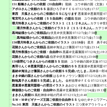
151 船橋さんからの依頼（SS自由枠）
龍鍋 ユウ＠鍋の国（文族）
アポロさんご依頼のＳＳ
藤原ひろ子＠ＦＥＧ
07/12/5(水) 17:57
東西 天孤さんからのご依頼のＳＳになります
悪童屋＠悪童同盟
07
竜宮司さんからの依頼（ＳＳ自由枠）の提出
龍鍋 ユウ＠鍋の国＠
環月怜夜さんからご依頼のイラスト１（１１/２８ぶん...
カヲリ＠世
環月怜夜さんからご依頼のイラスト２（１１/２８ぶん...
カヲリ
黒埼紘様からのご依頼品(1)
伏見＠伏見藩国
07/12/7(金) 7:50
黒埼紘様からのご依頼品(2)
伏見＠伏見藩国
07/12/7(金) 7:51
150環月怜夜さんからのご依頼のイラスト（11/19分）
星月 典子＠
花陵さんからのご依頼品
嘉納＠海法よけ藩国
07/12/7(金) 23:14
環月怜夜様からのご依頼・自由枠SS
黒霧＠玄霧藩国
07/12/8(土) 19:
花陵さんからのご依頼の品
伯牙＠伏見藩国
07/12/8(土) 23:00
159萩野むつきさんからの依頼ＳＳ
龍鍋 ユウ＠鍋の国＠文族
07/12
奥羽りんく＠悪童同盟さんからのご依頼のＳＳ
悪童屋＠悪童同盟
07
嘉納＠海法よけ藩国さんからの依頼ＳＳ完成いたしま...
高神喜一郎
まき＠鍋の国さんからの依頼
はる＠キノウツン藩国
07/12/12(水) 20
駒地真子さん依頼ＳＳ完成しました。
金村佑華＠ＦＥＧ
07/12/13(木
悪童屋＠悪童同盟様への受注イラスト
あおひと＠海法よけ藩国
07/1
榊遊様からのご依頼・自由枠SS
黒霧＠玄霧藩国
07/12/14(金) 19:13
まきさん依頼SS
風杜神奈＠暁の円卓
07/12/15(土) 0:48
ＳＷ－Ｍ＠ビギナーズ王国ご依頼分自由枠ＳＳ
なゆた＠ナニワアー
No.141 東西 天狐さんからご依頼のイラスト
三つ実＠アウトウェイ