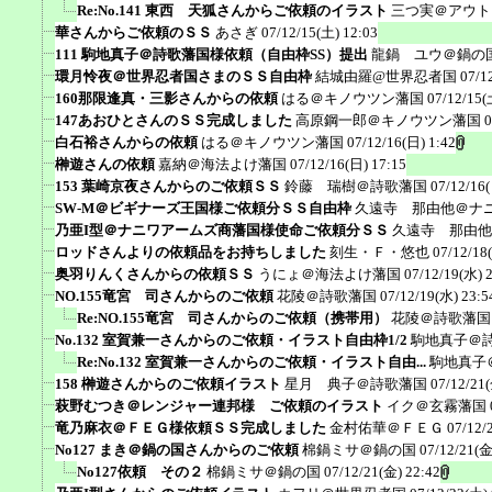
Re:No.141 東西 天狐さんからご依頼のイラスト
三つ実＠アウト
華さんからご依頼のＳＳ
あさぎ
07/12/15(土) 12:03
111 駒地真子＠詩歌藩国様依頼（自由枠SS）提出
龍鍋 ユウ＠鍋の
環月怜夜＠世界忍者国さまのＳＳ自由枠
結城由羅@世界忍者国
07/1
160那限逢真・三影さんからの依頼
はる＠キノウツン藩国
07/12/15(
147あおひとさんのＳＳ完成しました
高原鋼一郎＠キノウツン藩国
0
白石裕さんからの依頼
はる＠キノウツン藩国
07/12/16(日) 1:42
榊遊さんの依頼
嘉納＠海法よけ藩国
07/12/16(日) 17:15
153 葉崎京夜さんからのご依頼ＳＳ
鈴藤 瑞樹＠詩歌藩国
07/12/16
SW-M＠ビギナーズ王国様ご依頼分ＳＳ自由枠
久遠寺 那由他＠ナ
乃亜I型＠ナニワアームズ商藩国様使命ご依頼分ＳＳ
久遠寺 那由他
ロッドさんよりの依頼品をお持ちしました
刻生・Ｆ・悠也
07/12/18
奥羽りんくさんからの依頼ＳＳ
うにょ＠海法よけ藩国
07/12/19(水) 
NO.155竜宮 司さんからのご依頼
花陵＠詩歌藩国
07/12/19(水) 23:5
Re:NO.155竜宮 司さんからのご依頼（携帯用）
花陵＠詩歌藩国
No.132 室賀兼一さんからのご依頼・イラスト自由枠1/2
駒地真子＠
Re:No.132 室賀兼一さんからのご依頼・イラスト自由...
駒地真子
158 榊遊さんからのご依頼イラスト
星月 典子＠詩歌藩国
07/12/21(
萩野むつき＠レンジャー連邦様 ご依頼のイラスト
イク＠玄霧藩国
竜乃麻衣＠ＦＥＧ様依頼ＳＳ完成しました
金村佑華＠ＦＥＧ
07/12/
No127 まき＠鍋の国さんからのご依頼
棉鍋ミサ＠鍋の国
07/12/21(金
No127依頼 その２
棉鍋ミサ＠鍋の国
07/12/21(金) 22:42