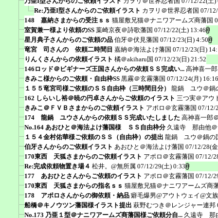
乃亜I型さんからのご依頼イラスト
カヲリ＠世界忍者国
07/12/22(土) 
Re:乃亜I型さんからのご依頼イラスト
カヲリ＠世界忍者国
07/12
148 嘉納さまからの受注ｓｓ
猫屋敷兄猫＠ナニワアームズ商藩国
0
室賀兼一様より依頼のSS
葉崎京夜＠詩歌藩国
07/12/22(土) 13:46
星月典子さんからのご依頼の品
伯牙＠伏見藩国
07/12/23(日) 4:50
竜宮 司さんの 依頼二時間目
嘉納＠海法よけ藩国
07/12/23(日) 14
りんくさんからの依頼イラスト
橘＠akiharu国
07/12/23(日) 21:52
146ロッド＠ビギナーズ王国さんからの依頼ＳＳ完成い...
高神喜一郎
きみこ様からのご依頼・自由枠SS
黒霧＠玄霧藩国
07/12/24(月) 16:1
１５５竜宮司様ご依頼のＳＳ自由枠（三時間目分）
龍鍋 ユウ＠鍋
162 しらいし裕＠暁の円卓さんからご依頼のイラスト
三つ実＠アウ
きみこ＠ＦＶＢさまからのご依頼イラスト
アポロ＠玄霧藩国
07/12/
174 龍鍋 ユウさんからの依頼ＳＳ完成いたしました
高神喜一郎
No.164 あおひと＠海法よけ藩国様 ＳＳ自由枠分
久遠寺 那由他＠
１５４金村佑華様ご依頼のＳＳ（自由枠）の提出
龍鍋 ユウ＠鍋の
伯牙さんからのご依頼イラスト
あおひと＠海法よけ藩国
07/12/28(金
170東西 天狐さまからのご依頼イラスト
アポロ＠玄霧藩国
07/12/2
Re:完成依頼物置き場４
松井。@無所属
07/12/29(土) 0:33
177 あおひとさんからご依頼のイラスト
アポロ＠玄霧藩国
07/12/2
170東西 天狐さまからの指名ｓｓ
猫屋敷兄猫＠ナニワアームズ商
178 アポロさんからの御依頼・納品
癖毛爆男@アウトウェイ@文
船橋＠キノウツン藩国様イラスト提出
萩野むつき＠レンジャー連邦
No.173 乃亜１型＠ナニワアームズ商藩国様ご依頼分自...
久遠寺 那