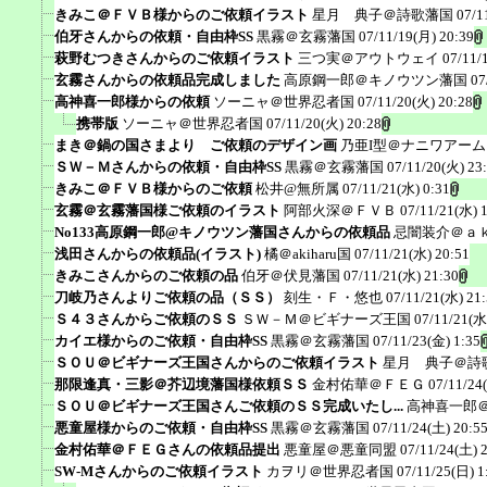
きみこ＠ＦＶＢ様からのご依頼イラスト
星月 典子＠詩歌藩国
07/1
伯牙さんからの依頼・自由枠SS
黒霧＠玄霧藩国
07/11/19(月) 20:39
萩野むつきさんからのご依頼イラスト
三つ実＠アウトウェイ
07/11/
玄霧さんからの依頼品完成しました
高原鋼一郎＠キノウツン藩国
07
高神喜一郎様からの依頼
ソーニャ＠世界忍者国
07/11/20(火) 20:28
携帯版
ソーニャ＠世界忍者国
07/11/20(火) 20:28
まき＠鍋の国さまより ご依頼のデザイン画
乃亜I型＠ナニワアー
ＳＷ－Ｍさんからの依頼・自由枠SS
黒霧＠玄霧藩国
07/11/20(火) 23
きみこ＠ＦＶＢ様からのご依頼
松井@無所属
07/11/21(水) 0:31
玄霧＠玄霧藩国様ご依頼のイラスト
阿部火深＠ＦＶＢ
07/11/21(水) 
No133高原鋼一郎@キノウツン藩国さんからの依頼品
忌闇装介＠ａ
浅田さんからの依頼品(イラスト)
橘＠akiharu国
07/11/21(水) 20:51
きみこさんからのご依頼の品
伯牙＠伏見藩国
07/11/21(水) 21:30
刀岐乃さんよりご依頼の品（ＳＳ）
刻生・Ｆ・悠也
07/11/21(水) 21
Ｓ４３さんからご依頼のＳＳ
ＳＷ－Ｍ＠ビギナーズ王国
07/11/21(水
カイエ様からのご依頼・自由枠SS
黒霧＠玄霧藩国
07/11/23(金) 1:35
ＳＯＵ＠ビギナーズ王国さんからのご依頼イラスト
星月 典子＠詩
那限逢真・三影＠芥辺境藩国様依頼ＳＳ
金村佑華＠ＦＥＧ
07/11/24
ＳＯＵ＠ビギナーズ王国さんご依頼のＳＳ完成いたし...
高神喜一郎
悪童屋様からのご依頼・自由枠SS
黒霧＠玄霧藩国
07/11/24(土) 20:5
金村佑華＠ＦＥＧさんの依頼品提出
悪童屋＠悪童同盟
07/11/24(土) 
SW-Mさんからのご依頼イラスト
カヲリ＠世界忍者国
07/11/25(日) 1