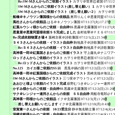
Re:SW-Mさんからのご依頼イラスト
カヲリ＠世界忍者国
07/11/2
SW-Mさんからのご依頼イラスト(差し替え願い）１
カヲリ＠世
SW-Mさんからのご依頼イラスト（差し替え願い２）
カヲリ＠世
船橋＠キノウツン藩国様からの依頼品
奥羽りんく＠悪童同盟
07/11/
風杜さんからの依頼品
はる＠キノウツン藩国
07/11/27(火) 17:27
紅葉ルウシィ様からのご依頼・自由枠SS
黒霧＠玄霧藩国
07/11/27(火
悪童屋＠悪童同盟様依頼ＳＳ完成しました
金村佑華＠ＦＥＧ
07/11/
Re:完成依頼物置き場４
葉崎京夜＠詩歌藩国
07/12/1(土) 21:54
Ｓ４３さんからの依頼・イラスト自由枠
駒地真子＠詩歌藩国
07/12/
Re:Ｓ４３さんからの依頼・イラスト自由枠
駒地真子＠詩歌藩国
高神喜一郎＠紅葉国さまからのご依頼イラスト
守上藤丸＠ナニワア
ロッドさんからご依頼のイラスト
カヲリ＠世界忍者国
07/12/2(日) 0:
Re:ロッドさんからご依頼のイラスト
カヲリ＠世界忍者国
07/12/
No.125 カイエ様ご依頼のSS
鍋 黒兎＠鍋の国
07/12/2(日) 15:33
高神喜一郎＠紅葉国様からのご依頼完成イラスト
黒崎克哉＠海法よ
SW-Mさんからご依頼のイラスト
三つ実＠アウトウェイ
07/12/2(日) 
あおひと様より依頼のイラスト完成
萩野むつき＠レンジャー連邦
07
かすみ様からのご依頼・自由枠SS
黒霧＠玄霧藩国
07/12/2(日) 21:20
サク＠レンジャー連邦さんからの依頼 ＳＳ自由枠
周船寺竜郎@Ｆ
高神喜一郎様からのご依頼品
イク＠玄霧藩国
07/12/3(月) 1:26
差し替えお願いいたします
イク＠玄霧藩国
07/12/10(月) 0:43
室賀兼一さんからの依頼 10/23受注分
静＠無名騎士藩
07/12/4(火) 4
深織志岐様からのご依頼・自由枠SS
黒霧＠玄霧藩国
07/12/4(火) 12: