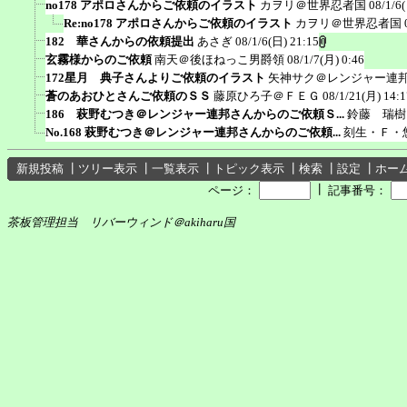
no178 アポロさんからご依頼のイラスト
カヲリ＠世界忍者国
08/1/6
Re:no178 アポロさんからご依頼のイラスト
カヲリ＠世界忍者国
182 華さんからの依頼提出
あさぎ
08/1/6(日) 21:15
玄霧様からのご依頼
南天＠後ほねっこ男爵領
08/1/7(月) 0:46
172星月 典子さんよりご依頼のイラスト
矢神サク＠レンジャー連
蒼のあおひとさんご依頼のＳＳ
藤原ひろ子＠ＦＥＧ
08/1/21(月) 14:1
186 萩野むつき＠レンジャー連邦さんからのご依頼Ｓ...
鈴藤 瑞樹
No.168 萩野むつき＠レンジャー連邦さんからのご依頼...
刻生・Ｆ・
新規投稿
┃
ツリー表示
┃
一覧表示
┃
トピック表示
┃
検索
┃
設定
┃
ホー
┃
ページ：
記事番号：
茶板管理担当 リバーウィンド＠akiharu国