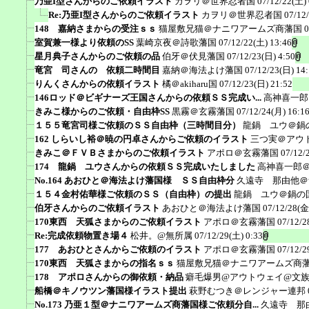
乃亜I型さんからのご依頼イラスト
カヲリ＠世界忍者国
07/12/22(土) 
Re:乃亜I型さんからのご依頼イラスト
カヲリ＠世界忍者国
07/12
148 嘉納さまからの受注ｓｓ
猫屋敷兄猫＠ナニワアームズ商藩国
0
室賀兼一様より依頼のSS
葉崎京夜＠詩歌藩国
07/12/22(土) 13:46
星月典子さんからのご依頼の品
伯牙＠伏見藩国
07/12/23(日) 4:50
竜宮 司さんの 依頼二時間目
嘉納＠海法よけ藩国
07/12/23(日) 14
りんくさんからの依頼イラスト
橘＠akiharu国
07/12/23(日) 21:52
146ロッド＠ビギナーズ王国さんからの依頼ＳＳ完成い...
高神喜一郎
きみこ様からのご依頼・自由枠SS
黒霧＠玄霧藩国
07/12/24(月) 16:1
１５５竜宮司様ご依頼のＳＳ自由枠（三時間目分）
龍鍋 ユウ＠鍋
162 しらいし裕＠暁の円卓さんからご依頼のイラスト
三つ実＠アウ
きみこ＠ＦＶＢさまからのご依頼イラスト
アポロ＠玄霧藩国
07/12/
174 龍鍋 ユウさんからの依頼ＳＳ完成いたしました
高神喜一郎
No.164 あおひと＠海法よけ藩国様 ＳＳ自由枠分
久遠寺 那由他＠
１５４金村佑華様ご依頼のＳＳ（自由枠）の提出
龍鍋 ユウ＠鍋の
伯牙さんからのご依頼イラスト
あおひと＠海法よけ藩国
07/12/28(金
170東西 天狐さまからのご依頼イラスト
アポロ＠玄霧藩国
07/12/2
Re:完成依頼物置き場４
松井。@無所属
07/12/29(土) 0:33
177 あおひとさんからご依頼のイラスト
アポロ＠玄霧藩国
07/12/2
170東西 天狐さまからの指名ｓｓ
猫屋敷兄猫＠ナニワアームズ商
178 アポロさんからの御依頼・納品
癖毛爆男@アウトウェイ@文
船橋＠キノウツン藩国様イラスト提出
萩野むつき＠レンジャー連邦
No.173 乃亜１型＠ナニワアームズ商藩国様ご依頼分自...
久遠寺 那