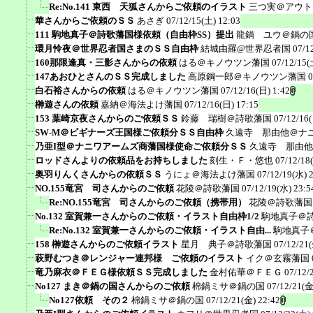
Re:No.141 東西 天狐さんからご依頼のイラスト
三つ実＠アウト
華さんからご依頼のＳＳ
あさぎ
07/12/15(土) 12:03
111 駒地真子＠詩歌藩国様依頼（自由枠SS）提出
龍鍋 ユウ＠鍋の
環月怜夜＠世界忍者国さまのＳＳ自由枠
結城由羅@世界忍者国
07/1
160那限逢真・三影さんからの依頼
はる＠キノウツン藩国
07/12/15(
147あおひとさんのＳＳ完成しました
高原鋼一郎＠キノウツン藩国
0
白石裕さんからの依頼
はる＠キノウツン藩国
07/12/16(日) 1:42
榊遊さんの依頼
嘉納＠海法よけ藩国
07/12/16(日) 17:15
153 葉崎京夜さんからのご依頼ＳＳ
鈴藤 瑞樹＠詩歌藩国
07/12/16
SW-M＠ビギナーズ王国様ご依頼分ＳＳ自由枠
久遠寺 那由他＠ナ
乃亜I型＠ナニワアームズ商藩国様使命ご依頼分ＳＳ
久遠寺 那由他
ロッドさんよりの依頼品をお持ちしました
刻生・Ｆ・悠也
07/12/18
奥羽りんくさんからの依頼ＳＳ
うにょ＠海法よけ藩国
07/12/19(水) 
NO.155竜宮 司さんからのご依頼
花陵＠詩歌藩国
07/12/19(水) 23:5
Re:NO.155竜宮 司さんからのご依頼（携帯用）
花陵＠詩歌藩国
No.132 室賀兼一さんからのご依頼・イラスト自由枠1/2
駒地真子＠
Re:No.132 室賀兼一さんからのご依頼・イラスト自由...
駒地真子
158 榊遊さんからのご依頼イラスト
星月 典子＠詩歌藩国
07/12/21(
萩野むつき＠レンジャー連邦様 ご依頼のイラスト
イク＠玄霧藩国
竜乃麻衣＠ＦＥＧ様依頼ＳＳ完成しました
金村佑華＠ＦＥＧ
07/12/
No127 まき＠鍋の国さんからのご依頼
棉鍋ミサ＠鍋の国
07/12/21(金
No127依頼 その２
棉鍋ミサ＠鍋の国
07/12/21(金) 22:42