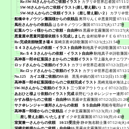
Re:SW-Mさんからのご依頼イラスト
カヲリ＠世界忍者国
07/11/2
SW-Mさんからのご依頼イラスト(差し替え願い）１
カヲリ＠世
SW-Mさんからのご依頼イラスト（差し替え願い２）
カヲリ＠世
船橋＠キノウツン藩国様からの依頼品
奥羽りんく＠悪童同盟
07/11/
風杜さんからの依頼品
はる＠キノウツン藩国
07/11/27(火) 17:27
紅葉ルウシィ様からのご依頼・自由枠SS
黒霧＠玄霧藩国
07/11/27(火
悪童屋＠悪童同盟様依頼ＳＳ完成しました
金村佑華＠ＦＥＧ
07/11/
Re:完成依頼物置き場４
葉崎京夜＠詩歌藩国
07/12/1(土) 21:54
Ｓ４３さんからの依頼・イラスト自由枠
駒地真子＠詩歌藩国
07/12/
Re:Ｓ４３さんからの依頼・イラスト自由枠
駒地真子＠詩歌藩国
高神喜一郎＠紅葉国さまからのご依頼イラスト
守上藤丸＠ナニワア
ロッドさんからご依頼のイラスト
カヲリ＠世界忍者国
07/12/2(日) 0:
Re:ロッドさんからご依頼のイラスト
カヲリ＠世界忍者国
07/12/
No.125 カイエ様ご依頼のSS
鍋 黒兎＠鍋の国
07/12/2(日) 15:33
高神喜一郎＠紅葉国様からのご依頼完成イラスト
黒崎克哉＠海法よ
SW-Mさんからご依頼のイラスト
三つ実＠アウトウェイ
07/12/2(日) 
あおひと様より依頼のイラスト完成
萩野むつき＠レンジャー連邦
07
かすみ様からのご依頼・自由枠SS
黒霧＠玄霧藩国
07/12/2(日) 21:20
サク＠レンジャー連邦さんからの依頼 ＳＳ自由枠
周船寺竜郎@Ｆ
高神喜一郎様からのご依頼品
イク＠玄霧藩国
07/12/3(月) 1:26
差し替えお願いいたします
イク＠玄霧藩国
07/12/10(月) 0:43
室賀兼一さんからの依頼 10/23受注分
静＠無名騎士藩
07/12/4(火) 4
深織志岐様からのご依頼・自由枠SS
黒霧＠玄霧藩国
07/12/4(火) 12: