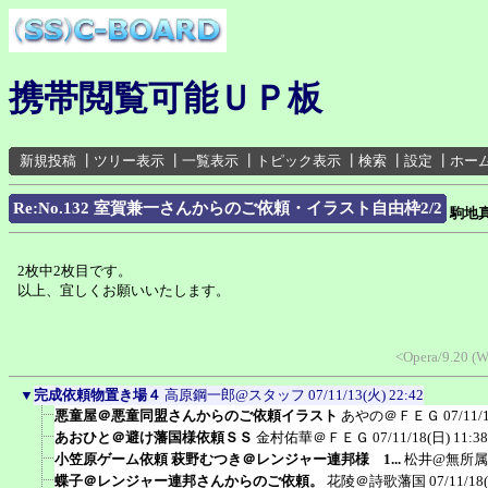
携帯閲覧可能ＵＰ板
新規投稿
┃
ツリー表示
┃
一覧表示
┃
トピック表示
┃
検索
┃
設定
┃
ホー
Re:No.132 室賀兼一さんからのご依頼・イラスト自由枠2/2
駒地
2枚中2枚目です。
以上、宜しくお願いいたします。
<Opera/9.20 (W
▼
完成依頼物置き場４
高原鋼一郎@スタッフ
07/11/13(火) 22:42
悪童屋＠悪童同盟さんからのご依頼イラスト
あやの＠ＦＥＧ
07/11/
あおひと＠避け藩国様依頼ＳＳ
金村佑華＠ＦＥＧ
07/11/18(日) 11:38
小笠原ゲーム依頼 萩野むつき＠レンジャー連邦様 1...
松井@無所属
蝶子＠レンジャー連邦さんからのご依頼。
花陵＠詩歌藩国
07/11/18