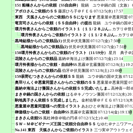
151 船橋さんからの依頼（SS自由枠）
龍鍋 ユウ＠鍋の国（文族）
アポロさんご依頼のＳＳ
藤原ひろ子＠ＦＥＧ
07/12/5(水) 17:57
東西 天孤さんからのご依頼のＳＳになります
悪童屋＠悪童同盟
07
竜宮司さんからの依頼（ＳＳ自由枠）の提出
龍鍋 ユウ＠鍋の国＠
環月怜夜さんからご依頼のイラスト１（１１/２８ぶん...
カヲリ＠世
環月怜夜さんからご依頼のイラスト２（１１/２８ぶん...
カヲリ
黒埼紘様からのご依頼品(1)
伏見＠伏見藩国
07/12/7(金) 7:50
黒埼紘様からのご依頼品(2)
伏見＠伏見藩国
07/12/7(金) 7:51
150環月怜夜さんからのご依頼のイラスト（11/19分）
星月 典子＠
花陵さんからのご依頼品
嘉納＠海法よけ藩国
07/12/7(金) 23:14
環月怜夜様からのご依頼・自由枠SS
黒霧＠玄霧藩国
07/12/8(土) 19:
花陵さんからのご依頼の品
伯牙＠伏見藩国
07/12/8(土) 23:00
159萩野むつきさんからの依頼ＳＳ
龍鍋 ユウ＠鍋の国＠文族
07/12
奥羽りんく＠悪童同盟さんからのご依頼のＳＳ
悪童屋＠悪童同盟
07
嘉納＠海法よけ藩国さんからの依頼ＳＳ完成いたしま...
高神喜一郎
まき＠鍋の国さんからの依頼
はる＠キノウツン藩国
07/12/12(水) 20
駒地真子さん依頼ＳＳ完成しました。
金村佑華＠ＦＥＧ
07/12/13(木
悪童屋＠悪童同盟様への受注イラスト
あおひと＠海法よけ藩国
07/1
榊遊様からのご依頼・自由枠SS
黒霧＠玄霧藩国
07/12/14(金) 19:13
まきさん依頼SS
風杜神奈＠暁の円卓
07/12/15(土) 0:48
ＳＷ－Ｍ＠ビギナーズ王国ご依頼分自由枠ＳＳ
なゆた＠ナニワアー
No.141 東西 天狐さんからご依頼のイラスト
三つ実＠アウトウェイ