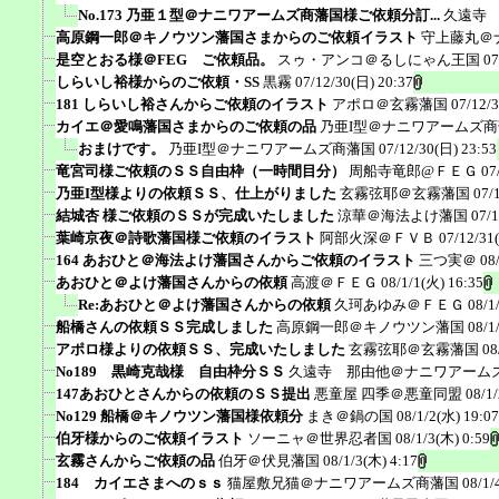
No.173 乃亜１型＠ナニワアームズ商藩国様ご依頼分訂...
久遠寺
高原鋼一郎＠キノウツン藩国さまからのご依頼イラスト
守上藤丸＠
是空とおる様＠FEG ご依頼品。
スゥ・アンコ＠るしにゃん王国
07
しらいし裕様からのご依頼・SS
黒霧
07/12/30(日) 20:37
181 しらいし裕さんからご依頼のイラスト
アポロ＠玄霧藩国
07/12/
カイエ＠愛鳴藩国さまからのご依頼の品
乃亜I型＠ナニワアームズ
おまけです。
乃亜I型＠ナニワアームズ商藩国
07/12/30(日) 23:53
竜宮司様ご依頼のＳＳ自由枠（一時間目分）
周船寺竜郎@ＦＥＧ
07
乃亜I型様よりの依頼ＳＳ、仕上がりました
玄霧弦耶＠玄霧藩国
07/
結城杏 様ご依頼のＳＳが完成いたしました
涼華＠海法よけ藩国
07/1
葉崎京夜＠詩歌藩国様ご依頼のイラスト
阿部火深＠ＦＶＢ
07/12/31
164 あおひと＠海法よけ藩国さんからご依頼のイラスト
三つ実＠
08
あおひと＠よけ藩国さんからの依頼
高渡＠ＦＥＧ
08/1/1(火) 16:35
Re:あおひと＠よけ藩国さんからの依頼
久珂あゆみ＠ＦＥＧ
08/1
船橋さんの依頼ＳＳ完成しました
高原鋼一郎＠キノウツン藩国
08/1
アポロ様よりの依頼ＳＳ、完成いたしました
玄霧弦耶＠玄霧藩国
08
No189 黒崎克哉様 自由枠分ＳＳ
久遠寺 那由他＠ナニワアーム
147あおひとさんからの依頼のＳＳ提出
悪童屋 四季＠悪童同盟
08/1
No129 船橋＠キノウツン藩国様依頼分
まき＠鍋の国
08/1/2(水) 19:07
伯牙様からのご依頼イラスト
ソーニャ＠世界忍者国
08/1/3(木) 0:59
玄霧さんからご依頼の品
伯牙＠伏見藩国
08/1/3(木) 4:17
184 カイエさまへのｓｓ
猫屋敷兄猫＠ナニワアームズ商藩国
08/1/