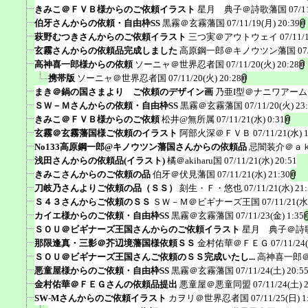
きみこ＠ＦＶＢ様からのご依頼イラスト
星月 典子＠詩歌藩国
07/1
伯牙さんからの依頼・自由枠SS
黒霧＠玄霧藩国
07/11/19(月) 20:39
萩野むつきさんからのご依頼イラスト
三つ実＠アウトウェイ
07/11/
玄霧さんからの依頼品完成しました
高原鋼一郎＠キノウツン藩国
07
高神喜一郎様からの依頼
ソーニャ＠世界忍者国
07/11/20(火) 20:28
携帯版
ソーニャ＠世界忍者国
07/11/20(火) 20:28
まき＠鍋の国さまより ご依頼のデザイン画
乃亜I型＠ナニワアー
ＳＷ－Ｍさんからの依頼・自由枠SS
黒霧＠玄霧藩国
07/11/20(火) 23
きみこ＠ＦＶＢ様からのご依頼
松井@無所属
07/11/21(水) 0:31
玄霧＠玄霧藩国様ご依頼のイラスト
阿部火深＠ＦＶＢ
07/11/21(水) 
No133高原鋼一郎@キノウツン藩国さんからの依頼品
忌闇装介＠ａ
浅田さんからの依頼品(イラスト)
橘＠akiharu国
07/11/21(水) 20:51
きみこさんからのご依頼の品
伯牙＠伏見藩国
07/11/21(水) 21:30
刀岐乃さんよりご依頼の品（ＳＳ）
刻生・Ｆ・悠也
07/11/21(水) 21
Ｓ４３さんからご依頼のＳＳ
ＳＷ－Ｍ＠ビギナーズ王国
07/11/21(水
カイエ様からのご依頼・自由枠SS
黒霧＠玄霧藩国
07/11/23(金) 1:35
ＳＯＵ＠ビギナーズ王国さんからのご依頼イラスト
星月 典子＠詩
那限逢真・三影＠芥辺境藩国様依頼ＳＳ
金村佑華＠ＦＥＧ
07/11/24
ＳＯＵ＠ビギナーズ王国さんご依頼のＳＳ完成いたし...
高神喜一郎
悪童屋様からのご依頼・自由枠SS
黒霧＠玄霧藩国
07/11/24(土) 20:5
金村佑華＠ＦＥＧさんの依頼品提出
悪童屋＠悪童同盟
07/11/24(土) 
SW-Mさんからのご依頼イラスト
カヲリ＠世界忍者国
07/11/25(日) 1