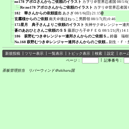
no178 アポロさんからご依頼のイラスト
カヲリ＠世界忍者国
08/1/6
Re:no178 アポロさんからご依頼のイラスト
カヲリ＠世界忍者国
182 華さんからの依頼提出
あさぎ
08/1/6(日) 21:15
玄霧様からのご依頼
南天＠後ほねっこ男爵領
08/1/7(月) 0:46
172星月 典子さんよりご依頼のイラスト
矢神サク＠レンジャー連
蒼のあおひとさんご依頼のＳＳ
藤原ひろ子＠ＦＥＧ
08/1/21(月) 14:1
186 萩野むつき＠レンジャー連邦さんからのご依頼Ｓ...
鈴藤 瑞樹
No.168 萩野むつき＠レンジャー連邦さんからのご依頼...
刻生・Ｆ・
新規投稿
┃
ツリー表示
┃
一覧表示
┃
トピック表示
┃
検索
┃
設定
┃
ホー
┃
ページ：
記事番号：
茶板管理担当 リバーウィンド＠akiharu国