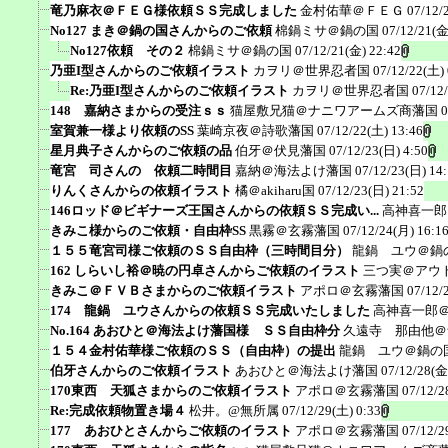
竜乃麻衣＠ＦＥＧ様依頼ＳＳ完成しました
金村佑華＠ＦＥＧ
07/12/
No127 まき＠鍋の国さんからのご依頼
棉鍋ミサ＠鍋の国
07/12/21(金
No127依頼 その２
棉鍋ミサ＠鍋の国
07/12/21(金) 22:42
乃亜I型さんからのご依頼イラスト
カヲリ＠世界忍者国
07/12/22(土) 
Re:乃亜I型さんからのご依頼イラスト
カヲリ＠世界忍者国
07/12
148 嘉納さまからの受注ｓｓ
猫屋敷兄猫＠ナニワアームズ商藩国
0
室賀兼一様より依頼のSS
葉崎京夜＠詩歌藩国
07/12/22(土) 13:46
星月典子さんからのご依頼の品
伯牙＠伏見藩国
07/12/23(日) 4:50
竜宮 司さんの 依頼二時間目
嘉納＠海法よけ藩国
07/12/23(日) 14
りんくさんからの依頼イラスト
橘＠akiharu国
07/12/23(日) 21:52
146ロッド＠ビギナーズ王国さんからの依頼ＳＳ完成い...
高神喜一郎
きみこ様からのご依頼・自由枠SS
黒霧＠玄霧藩国
07/12/24(月) 16:1
１５５竜宮司様ご依頼のＳＳ自由枠（三時間目分）
龍鍋 ユウ＠鍋
162 しらいし裕＠暁の円卓さんからご依頼のイラスト
三つ実＠アウ
きみこ＠ＦＶＢさまからのご依頼イラスト
アポロ＠玄霧藩国
07/12/
174 龍鍋 ユウさんからの依頼ＳＳ完成いたしました
高神喜一郎
No.164 あおひと＠海法よけ藩国様 ＳＳ自由枠分
久遠寺 那由他＠
１５４金村佑華様ご依頼のＳＳ（自由枠）の提出
龍鍋 ユウ＠鍋の
伯牙さんからのご依頼イラスト
あおひと＠海法よけ藩国
07/12/28(金
170東西 天狐さまからのご依頼イラスト
アポロ＠玄霧藩国
07/12/2
Re:完成依頼物置き場４
松井。@無所属
07/12/29(土) 0:33
177 あおひとさんからご依頼のイラスト
アポロ＠玄霧藩国
07/12/2