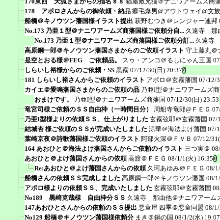
170東西 天狐さまからの指名ｓｓ
猫屋敷兄猫＠ナニワアームズ商
178 アポロさんからの御依頼・納品
癖毛爆男@アウトウェイ@文
船橋＠キノウツン藩国様イラスト提出
萩野むつき＠レンジャー連邦
No.173 乃亜１型＠ナニワアームズ商藩国様ご依頼分自...
久遠寺 那
No.173 乃亜１型＠ナニワアームズ商藩国様ご依頼分訂...
久遠寺
高原鋼一郎＠キノウツン藩国さまからのご依頼イラスト
守上藤丸＠
是空とおる様＠FEG ご依頼品。
スゥ・アンコ＠るしにゃん王国
07
しらいし裕様からのご依頼・SS
黒霧
07/12/30(日) 20:37
181 しらいし裕さんからご依頼のイラスト
アポロ＠玄霧藩国
07/12/
カイエ＠愛鳴藩国さまからのご依頼の品
乃亜I型＠ナニワアームズ
おまけです。
乃亜I型＠ナニワアームズ商藩国
07/12/30(日) 23:53
竜宮司様ご依頼のＳＳ自由枠（一時間目分）
周船寺竜郎@ＦＥＧ
07
乃亜I型様よりの依頼ＳＳ、仕上がりました
玄霧弦耶＠玄霧藩国
07/
結城杏 様ご依頼のＳＳが完成いたしました
涼華＠海法よけ藩国
07/1
葉崎京夜＠詩歌藩国様ご依頼のイラスト
阿部火深＠ＦＶＢ
07/12/31
164 あおひと＠海法よけ藩国さんからご依頼のイラスト
三つ実＠
08
あおひと＠よけ藩国さんからの依頼
高渡＠ＦＥＧ
08/1/1(火) 16:35
Re:あおひと＠よけ藩国さんからの依頼
久珂あゆみ＠ＦＥＧ
08/1
船橋さんの依頼ＳＳ完成しました
高原鋼一郎＠キノウツン藩国
08/1
アポロ様よりの依頼ＳＳ、完成いたしました
玄霧弦耶＠玄霧藩国
08
No189 黒崎克哉様 自由枠分ＳＳ
久遠寺 那由他＠ナニワアーム
147あおひとさんからの依頼のＳＳ提出
悪童屋 四季＠悪童同盟
08/1
No129 船橋＠キノウツン藩国様依頼分
まき＠鍋の国
08/1/2(水) 19:07