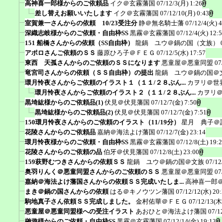
高神喜一郎様からのご依頼品
イク＠玄霧藩国
07/12/3(月) 1:26
差し替えお願いいたします
イク＠玄霧藩国
07/12/10(月) 0:43
室賀兼一さんからの依頼 10/23受注分
静＠無名騎士藩
07/12/4(火) 4
深織志岐様からのご依頼・自由枠SS
黒霧＠玄霧藩国
07/12/4(火) 12:
151 船橋さんからの依頼（SS自由枠）
龍鍋 ユウ＠鍋の国（文族）
アポロさんご依頼のＳＳ
藤原ひろ子＠ＦＥＧ
07/12/5(水) 17:57
東西 天孤さんからのご依頼のＳＳになります
悪童屋＠悪童同盟
07
竜宮司さんからの依頼（ＳＳ自由枠）の提出
龍鍋 ユウ＠鍋の国＠
環月怜夜さんからご依頼のイラスト１（１１/２８ぶん...
カヲリ＠世
環月怜夜さんからご依頼のイラスト２（１１/２８ぶん...
カヲリ
黒埼紘様からのご依頼品(1)
伏見＠伏見藩国
07/12/7(金) 7:50
黒埼紘様からのご依頼品(2)
伏見＠伏見藩国
07/12/7(金) 7:51
150環月怜夜さんからのご依頼のイラスト（11/19分）
星月 典子＠
花陵さんからのご依頼品
嘉納＠海法よけ藩国
07/12/7(金) 23:14
環月怜夜様からのご依頼・自由枠SS
黒霧＠玄霧藩国
07/12/8(土) 19:
花陵さんからのご依頼の品
伯牙＠伏見藩国
07/12/8(土) 23:00
159萩野むつきさんからの依頼ＳＳ
龍鍋 ユウ＠鍋の国＠文族
07/12
奥羽りんく＠悪童同盟さんからのご依頼のＳＳ
悪童屋＠悪童同盟
07
嘉納＠海法よけ藩国さんからの依頼ＳＳ完成いたしま...
高神喜一郎
まき＠鍋の国さんからの依頼
はる＠キノウツン藩国
07/12/12(水) 20
駒地真子さん依頼ＳＳ完成しました。
金村佑華＠ＦＥＧ
07/12/13(木
悪童屋＠悪童同盟様への受注イラスト
あおひと＠海法よけ藩国
07/1
榊遊様からのご依頼・自由枠SS
黒霧＠玄霧藩国
07/12/14(金) 19:13