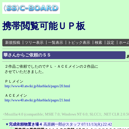
携帯閲覧可能ＵＰ板
新規投稿
┃
ツリー表示
┃
一覧表示
┃
トピック表示
┃
検索
┃
設定
┃
ホー
華さんからご依頼のＳＳ
２作品ご依頼でしたのでＰＬ・ＡＣＥメインの２作品に
させていただきました。
ＰＬメイン
http://www40.atwiki.jp/blueblack/pages/20.html
ＡＣＥメイン
http://www40.atwiki.jp/blueblack/pages/21.html
<Mozilla/4.0 (compatible; MSIE 7.0; Windows NT 6.0; SLCC1; .NET CLR 2.0.
▼
完成依頼物置き場４
高原鋼一郎@スタッフ
07/11/13(火) 22:42