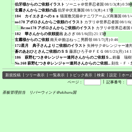
伯牙様からのご依頼イラスト
ソーニャ＠世界忍者国
08/1/3(木) 0:59
玄霧さんからご依頼の品
伯牙＠伏見藩国
08/1/3(木) 4:17
184 カイエさまへのｓｓ
猫屋敷兄猫＠ナニワアームズ商藩国
08/1/
no178 アポロさんからご依頼のイラスト
カヲリ＠世界忍者国
08/1/6
Re:no178 アポロさんからご依頼のイラスト
カヲリ＠世界忍者国
182 華さんからの依頼提出
あさぎ
08/1/6(日) 21:15
玄霧様からのご依頼
南天＠後ほねっこ男爵領
08/1/7(月) 0:46
172星月 典子さんよりご依頼のイラスト
矢神サク＠レンジャー連
蒼のあおひとさんご依頼のＳＳ
藤原ひろ子＠ＦＥＧ
08/1/21(月) 14:1
186 萩野むつき＠レンジャー連邦さんからのご依頼Ｓ...
鈴藤 瑞樹
No.168 萩野むつき＠レンジャー連邦さんからのご依頼...
刻生・Ｆ・
新規投稿
┃
ツリー表示
┃
一覧表示
┃
トピック表示
┃
検索
┃
設定
┃
ホー
┃
ページ：
記事番号：
茶板管理担当 リバーウィンド＠akiharu国