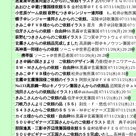
悪童屋＠悪童同盟さんからのご依頼イラスト
あやの＠ＦＥＧ
07/11/
あおひと＠避け藩国様依頼ＳＳ
金村佑華＠ＦＥＧ
07/11/18(日) 11:38
小笠原ゲーム依頼 萩野むつき＠レンジャー連邦様 1...
松井@無所属
蝶子＠レンジャー連邦さんからのご依頼。
花陵＠詩歌藩国
07/11/18
きみこ＠ＦＶＢ様からのご依頼イラスト
星月 典子＠詩歌藩国
07/1
伯牙さんからの依頼・自由枠SS
黒霧＠玄霧藩国
07/11/19(月) 20:39
萩野むつきさんからのご依頼イラスト
三つ実＠アウトウェイ
07/11/
玄霧さんからの依頼品完成しました
高原鋼一郎＠キノウツン藩国
07
高神喜一郎様からの依頼
ソーニャ＠世界忍者国
07/11/20(火) 20:28
携帯版
ソーニャ＠世界忍者国
07/11/20(火) 20:28
まき＠鍋の国さまより ご依頼のデザイン画
乃亜I型＠ナニワアー
ＳＷ－Ｍさんからの依頼・自由枠SS
黒霧＠玄霧藩国
07/11/20(火) 23
きみこ＠ＦＶＢ様からのご依頼
松井@無所属
07/11/21(水) 0:31
玄霧＠玄霧藩国様ご依頼のイラスト
阿部火深＠ＦＶＢ
07/11/21(水) 
No133高原鋼一郎@キノウツン藩国さんからの依頼品
忌闇装介＠ａ
浅田さんからの依頼品(イラスト)
橘＠akiharu国
07/11/21(水) 20:51
きみこさんからのご依頼の品
伯牙＠伏見藩国
07/11/21(水) 21:30
刀岐乃さんよりご依頼の品（ＳＳ）
刻生・Ｆ・悠也
07/11/21(水) 21
Ｓ４３さんからご依頼のＳＳ
ＳＷ－Ｍ＠ビギナーズ王国
07/11/21(水
カイエ様からのご依頼・自由枠SS
黒霧＠玄霧藩国
07/11/23(金) 1:35
ＳＯＵ＠ビギナーズ王国さんからのご依頼イラスト
星月 典子＠詩
那限逢真・三影＠芥辺境藩国様依頼ＳＳ
金村佑華＠ＦＥＧ
07/11/24
ＳＯＵ＠ビギナーズ王国さんご依頼のＳＳ完成いたし...
高神喜一郎