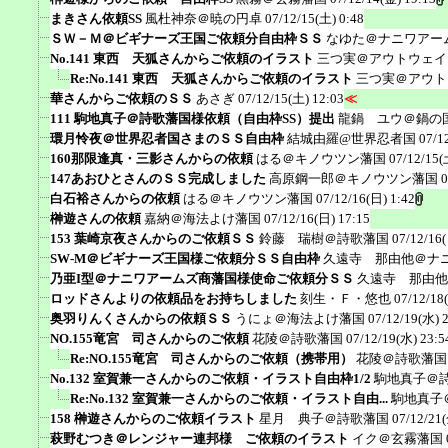
まきさん依頼SS
風杜神奈＠暁の円卓
07/12/15(土) 0:48
ＳＷ－Ｍ＠ビギナーズ王国ご依頼分自由枠ＳＳ
なゆた＠ナニワアー
No.141 東西 天狐さんからご依頼のイラスト
三つ実＠アウトウェイ
Re:No.141 東西 天狐さんからご依頼のイラスト
三つ実＠アウト
華さんからご依頼のＳＳ
あさぎ
07/12/15(土) 12:03
≪
111 駒地真子＠詩歌藩国様依頼（自由枠SS）提出
龍鍋 ユウ＠鍋の
環月怜夜＠世界忍者国さまのＳＳ自由枠
結城由羅@世界忍者国
07/1
160那限逢真・三影さんからの依頼
はる＠キノウツン藩国
07/12/15(
147あおひとさんのＳＳ完成しました
高原鋼一郎＠キノウツン藩国
0
白石裕さんからの依頼
はる＠キノウツン藩国
07/12/16(日) 1:42
榊遊さんの依頼
嘉納＠海法よけ藩国
07/12/16(日) 17:15
153 葉崎京夜さんからのご依頼ＳＳ
鈴藤 瑞樹＠詩歌藩国
07/12/16
SW-M＠ビギナーズ王国様ご依頼分ＳＳ自由枠
久遠寺 那由他＠ナ
乃亜I型＠ナニワアームズ商藩国様使命ご依頼分ＳＳ
久遠寺 那由他
ロッドさんよりの依頼品をお持ちしました
刻生・Ｆ・悠也
07/12/18
奥羽りんくさんからの依頼ＳＳ
うにょ＠海法よけ藩国
07/12/19(水) 
NO.155竜宮 司さんからのご依頼
花陵＠詩歌藩国
07/12/19(水) 23:5
Re:NO.155竜宮 司さんからのご依頼（携帯用）
花陵＠詩歌藩国
No.132 室賀兼一さんからのご依頼・イラスト自由枠1/2
駒地真子＠
Re:No.132 室賀兼一さんからのご依頼・イラスト自由...
駒地真子
158 榊遊さんからのご依頼イラスト
星月 典子＠詩歌藩国
07/12/21(
萩野むつき＠レンジャー連邦様 ご依頼のイラスト
イク＠玄霧藩国