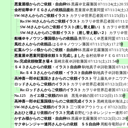
悪童屋様からのご依頼・自由枠SS
黒霧＠玄霧藩国
07/11/24(土) 20:5
金村佑華＠ＦＥＧさんの依頼品提出
悪童屋＠悪童同盟
07/11/24(土) 
SW-Mさんからのご依頼イラスト
カヲリ＠世界忍者国
07/11/25(日) 1
Re:SW-Mさんからのご依頼イラスト
カヲリ＠世界忍者国
07/11/2
SW-Mさんからのご依頼イラスト(差し替え願い）１
カヲリ＠世
SW-Mさんからのご依頼イラスト（差し替え願い２）
カヲリ＠世
船橋＠キノウツン藩国様からの依頼品
奥羽りんく＠悪童同盟
07/11/
風杜さんからの依頼品
はる＠キノウツン藩国
07/11/27(火) 17:27
紅葉ルウシィ様からのご依頼・自由枠SS
黒霧＠玄霧藩国
07/11/27(火
悪童屋＠悪童同盟様依頼ＳＳ完成しました
金村佑華＠ＦＥＧ
07/11/
Re:完成依頼物置き場４
葉崎京夜＠詩歌藩国
07/12/1(土) 21:54
Ｓ４３さんからの依頼・イラスト自由枠
駒地真子＠詩歌藩国
07/12/
Re:Ｓ４３さんからの依頼・イラスト自由枠
駒地真子＠詩歌藩国
高神喜一郎＠紅葉国さまからのご依頼イラスト
守上藤丸＠ナニワア
ロッドさんからご依頼のイラスト
カヲリ＠世界忍者国
07/12/2(日) 0:
Re:ロッドさんからご依頼のイラスト
カヲリ＠世界忍者国
07/12/
No.125 カイエ様ご依頼のSS
鍋 黒兎＠鍋の国
07/12/2(日) 15:33
高神喜一郎＠紅葉国様からのご依頼完成イラスト
黒崎克哉＠海法よ
SW-Mさんからご依頼のイラスト
三つ実＠アウトウェイ
07/12/2(日) 
あおひと様より依頼のイラスト完成
萩野むつき＠レンジャー連邦
07
かすみ様からのご依頼・自由枠SS
黒霧＠玄霧藩国
07/12/2(日) 21:20
サク＠レンジャー連邦さんからの依頼 ＳＳ自由枠
周船寺竜郎@Ｆ