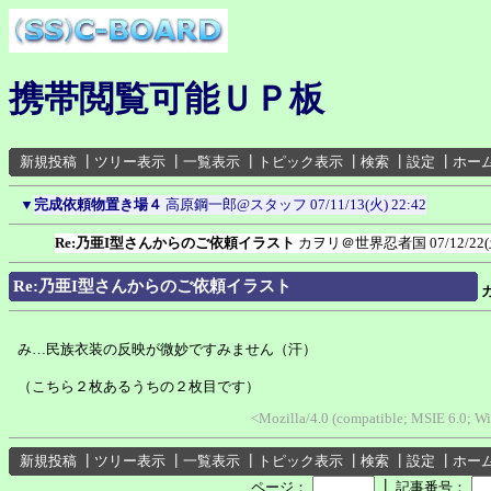
携帯閲覧可能ＵＰ板
新規投稿
┃
ツリー表示
┃
一覧表示
┃
トピック表示
┃
検索
┃
設定
┃
ホー
▼
完成依頼物置き場４
高原鋼一郎@スタッフ
07/11/13(火) 22:42
Re:乃亜I型さんからのご依頼イラスト
カヲリ＠世界忍者国
07/12/22(
Re:乃亜I型さんからのご依頼イラスト
み…民族衣装の反映が微妙ですみません（汗）
（こちら２枚あるうちの２枚目です）
<Mozilla/4.0 (compatible; MSIE 6.0; 
新規投稿
┃
ツリー表示
┃
一覧表示
┃
トピック表示
┃
検索
┃
設定
┃
ホー
┃
ページ：
記事番号：