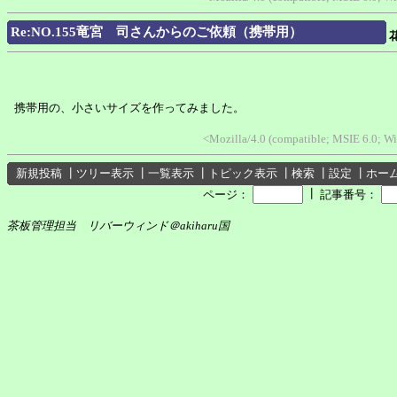
Re:NO.155竜宮 司さんからのご依頼（携帯用）
携帯用の、小さいサイズを作ってみました。
<Mozilla/4.0 (compatible; MSIE 6.0; 
新規投稿
┃
ツリー表示
┃
一覧表示
┃
トピック表示
┃
検索
┃
設定
┃
ホー
┃
ページ：
記事番号：
茶板管理担当 リバーウィンド＠akiharu国