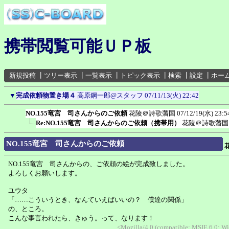
携帯閲覧可能ＵＰ板
新規投稿
┃
ツリー表示
┃
一覧表示
┃
トピック表示
┃
検索
┃
設定
┃
ホー
▼
完成依頼物置き場４
高原鋼一郎@スタッフ
07/11/13(火) 22:42
NO.155竜宮 司さんからのご依頼
花陵＠詩歌藩国
07/12/19(水) 23:5
Re:NO.155竜宮 司さんからのご依頼（携帯用）
花陵＠詩歌藩国
NO.155竜宮 司さんからのご依頼
NO.155竜宮 司さんからの、ご依頼の絵が完成致しました。
よろしくお願いします。
ユウタ
「……こういうとき、なんていえばいいの？ 僕達の関係」
の、ところ。
こんな事言われたら、きゅう。って、なります！
<Mozilla/4.0 (compatible; MSIE 6.0; 