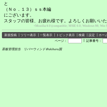
と
（Ｎｏ．１３）ｓｓ本編
にございます。
スタッフの皆様、お疲れ様です。よろしくお願いいた
<Mozilla/4.0 (compatible; MSIE 6.0; Windows 98; Win
新規投稿
┃
ツリー表示
┃
一覧表示
┃
トピック表示
┃
検索
┃
設定
┃
ホー
┃
ページ：
記事番号：
茶板管理担当 リバーウィンド＠akiharu国