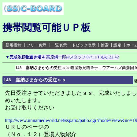
携帯閲覧可能ＵＰ板
新規投稿
┃
ツリー表示
┃
一覧表示
┃
トピック表示
┃
検索
┃
設定
┃
ホー
▼
完成依頼物置き場４
高原鋼一郎@スタッフ
07/11/13(火) 22:42
148 嘉納さまからの受注ｓｓ
猫屋敷兄猫＠ナニワアームズ商藩国
0
148 嘉納さまからの受注ｓｓ
先日受注させていただきましたｓｓ、完成いたしまし
めいたします。
お受け取りください。
http://www.unnamedworld.net/sspatio/patio.cgi?mode=view&no=1
ＵＲＬのページの
（Ｎｏ．１２）登場人物紹介