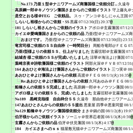
No.173 乃亜１型＠ナニワアームズ商藩国様ご依頼分訂...
久遠寺
高原鋼一郎＠キノウツン藩国さまからのご依頼イラスト
守上藤丸＠
是空とおる様＠FEG ご依頼品。
スゥ・アンコ＠るしにゃん王国
07
しらいし裕様からのご依頼・SS
黒霧
07/12/30(日) 20:37
181 しらいし裕さんからご依頼のイラスト
アポロ＠玄霧藩国
07/12/
カイエ＠愛鳴藩国さまからのご依頼の品
乃亜I型＠ナニワアームズ
おまけです。
乃亜I型＠ナニワアームズ商藩国
07/12/30(日) 23:53
竜宮司様ご依頼のＳＳ自由枠（一時間目分）
周船寺竜郎@ＦＥＧ
07
乃亜I型様よりの依頼ＳＳ、仕上がりました
玄霧弦耶＠玄霧藩国
07/
結城杏 様ご依頼のＳＳが完成いたしました
涼華＠海法よけ藩国
07/1
葉崎京夜＠詩歌藩国様ご依頼のイラスト
阿部火深＠ＦＶＢ
07/12/31
164 あおひと＠海法よけ藩国さんからご依頼のイラスト
三つ実＠
08
あおひと＠よけ藩国さんからの依頼
高渡＠ＦＥＧ
08/1/1(火) 16:35
Re:あおひと＠よけ藩国さんからの依頼
久珂あゆみ＠ＦＥＧ
08/1
船橋さんの依頼ＳＳ完成しました
高原鋼一郎＠キノウツン藩国
08/1
アポロ様よりの依頼ＳＳ、完成いたしました
玄霧弦耶＠玄霧藩国
08
No189 黒崎克哉様 自由枠分ＳＳ
久遠寺 那由他＠ナニワアーム
147あおひとさんからの依頼のＳＳ提出
悪童屋 四季＠悪童同盟
08/1
No129 船橋＠キノウツン藩国様依頼分
まき＠鍋の国
08/1/2(水) 19:07
伯牙様からのご依頼イラスト
ソーニャ＠世界忍者国
08/1/3(木) 0:59
玄霧さんからご依頼の品
伯牙＠伏見藩国
08/1/3(木) 4:17
184 カイエさまへのｓｓ
猫屋敷兄猫＠ナニワアームズ商藩国
08/1/