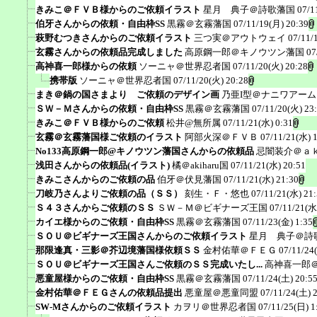
きみこ＠ＦＶＢ様からのご依頼イラスト
星月 典子＠詩歌藩国
07/1
伯牙さんからの依頼・自由枠SS
黒霧＠玄霧藩国
07/11/19(月) 20:39
萩野むつきさんからのご依頼イラスト
三つ実＠アウトウェイ
07/11/
玄霧さんからの依頼品完成しました
高原鋼一郎＠キノウツン藩国
07
高神喜一郎様からの依頼
ソーニャ＠世界忍者国
07/11/20(火) 20:28
携帯版
ソーニャ＠世界忍者国
07/11/20(火) 20:28
まき＠鍋の国さまより ご依頼のデザイン画
乃亜I型＠ナニワアー
ＳＷ－Ｍさんからの依頼・自由枠SS
黒霧＠玄霧藩国
07/11/20(火) 23
きみこ＠ＦＶＢ様からのご依頼
松井@無所属
07/11/21(水) 0:31
玄霧＠玄霧藩国様ご依頼のイラスト
阿部火深＠ＦＶＢ
07/11/21(水) 
No133高原鋼一郎@キノウツン藩国さんからの依頼品
忌闇装介＠ａ
浅田さんからの依頼品(イラスト)
橘＠akiharu国
07/11/21(水) 20:51
きみこさんからのご依頼の品
伯牙＠伏見藩国
07/11/21(水) 21:30
刀岐乃さんよりご依頼の品（ＳＳ）
刻生・Ｆ・悠也
07/11/21(水) 21
Ｓ４３さんからご依頼のＳＳ
ＳＷ－Ｍ＠ビギナーズ王国
07/11/21(水
カイエ様からのご依頼・自由枠SS
黒霧＠玄霧藩国
07/11/23(金) 1:35
ＳＯＵ＠ビギナーズ王国さんからのご依頼イラスト
星月 典子＠詩
那限逢真・三影＠芥辺境藩国様依頼ＳＳ
金村佑華＠ＦＥＧ
07/11/24
ＳＯＵ＠ビギナーズ王国さんご依頼のＳＳ完成いたし...
高神喜一郎
悪童屋様からのご依頼・自由枠SS
黒霧＠玄霧藩国
07/11/24(土) 20:5
金村佑華＠ＦＥＧさんの依頼品提出
悪童屋＠悪童同盟
07/11/24(土) 
SW-Mさんからのご依頼イラスト
カヲリ＠世界忍者国
07/11/25(日) 1