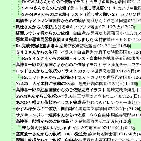
Re:SW-Mさんからのご依頼イラスト
カヲリ＠世界忍者国
07/11/2
SW-Mさんからのご依頼イラスト(差し替え願い）１
カヲリ＠世
SW-Mさんからのご依頼イラスト（差し替え願い２）
カヲリ＠世
船橋＠キノウツン藩国様からの依頼品
奥羽りんく＠悪童同盟
07/11/
風杜さんからの依頼品
はる＠キノウツン藩国
07/11/27(火) 17:27
紅葉ルウシィ様からのご依頼・自由枠SS
黒霧＠玄霧藩国
07/11/27(火
悪童屋＠悪童同盟様依頼ＳＳ完成しました
金村佑華＠ＦＥＧ
07/11/
Re:完成依頼物置き場４
葉崎京夜＠詩歌藩国
07/12/1(土) 21:54
Ｓ４３さんからの依頼・イラスト自由枠
駒地真子＠詩歌藩国
07/12/
Re:Ｓ４３さんからの依頼・イラスト自由枠
駒地真子＠詩歌藩国
高神喜一郎＠紅葉国さまからのご依頼イラスト
守上藤丸＠ナニワア
ロッドさんからご依頼のイラスト
カヲリ＠世界忍者国
07/12/2(日) 0:
Re:ロッドさんからご依頼のイラスト
カヲリ＠世界忍者国
07/12/
No.125 カイエ様ご依頼のSS
鍋 黒兎＠鍋の国
07/12/2(日) 15:33
高神喜一郎＠紅葉国様からのご依頼完成イラスト
黒崎克哉＠海法よ
SW-Mさんからご依頼のイラスト
三つ実＠アウトウェイ
07/12/2(日) 
あおひと様より依頼のイラスト完成
萩野むつき＠レンジャー連邦
07
かすみ様からのご依頼・自由枠SS
黒霧＠玄霧藩国
07/12/2(日) 21:20
サク＠レンジャー連邦さんからの依頼 ＳＳ自由枠
周船寺竜郎@Ｆ
高神喜一郎様からのご依頼品
イク＠玄霧藩国
07/12/3(月) 1:26
差し替えお願いいたします
イク＠玄霧藩国
07/12/10(月) 0:43
室賀兼一さんからの依頼 10/23受注分
静＠無名騎士藩
07/12/4(火) 4
深織志岐様からのご依頼・自由枠SS
黒霧＠玄霧藩国
07/12/4(火) 12: