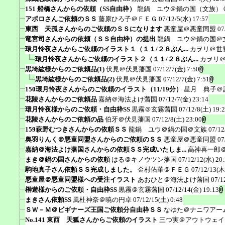
151 船橋さんからの依頼（SS自由枠）
龍鍋 ユウ＠鍋の国（文族）
アポロさんご依頼のＳＳ
藤原ひろ子＠ＦＥＧ
07/12/5(水) 17:57
東西 天孤さんからのご依頼のＳＳになります
悪童屋＠悪童同盟
07
竜宮司さんからの依頼（ＳＳ自由枠）の提出
龍鍋 ユウ＠鍋の国＠
環月怜夜さんからご依頼のイラスト１（１１/２８ぶん...
カヲリ＠世
環月怜夜さんからご依頼のイラスト２（１１/２８ぶん...
カヲリ
黒埼紘様からのご依頼品(1)
伏見＠伏見藩国
07/12/7(金) 7:50
黒埼紘様からのご依頼品(2)
伏見＠伏見藩国
07/12/7(金) 7:51
150環月怜夜さんからのご依頼のイラスト（11/19分）
星月 典子＠
花陵さんからのご依頼品
嘉納＠海法よけ藩国
07/12/7(金) 23:14
環月怜夜様からのご依頼・自由枠SS
黒霧＠玄霧藩国
07/12/8(土) 19:
花陵さんからのご依頼の品
伯牙＠伏見藩国
07/12/8(土) 23:00
159萩野むつきさんからの依頼ＳＳ
龍鍋 ユウ＠鍋の国＠文族
07/12
奥羽りんく＠悪童同盟さんからのご依頼のＳＳ
悪童屋＠悪童同盟
07
嘉納＠海法よけ藩国さんからの依頼ＳＳ完成いたしま...
高神喜一郎
まき＠鍋の国さんからの依頼
はる＠キノウツン藩国
07/12/12(水) 20
駒地真子さん依頼ＳＳ完成しました。
金村佑華＠ＦＥＧ
07/12/13(木
悪童屋＠悪童同盟様への受注イラスト
あおひと＠海法よけ藩国
07/1
榊遊様からのご依頼・自由枠SS
黒霧＠玄霧藩国
07/12/14(金) 19:13
まきさん依頼SS
風杜神奈＠暁の円卓
07/12/15(土) 0:48
ＳＷ－Ｍ＠ビギナーズ王国ご依頼分自由枠ＳＳ
なゆた＠ナニワアー
No.141 東西 天狐さんからご依頼のイラスト
三つ実＠アウトウェイ