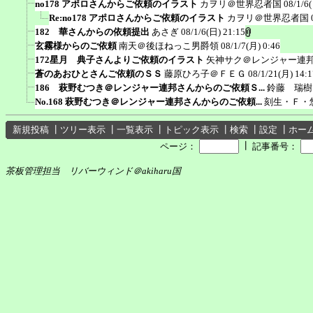
no178 アポロさんからご依頼のイラスト
カヲリ＠世界忍者国
08/1/6
Re:no178 アポロさんからご依頼のイラスト
カヲリ＠世界忍者国
182 華さんからの依頼提出
あさぎ
08/1/6(日) 21:15
玄霧様からのご依頼
南天＠後ほねっこ男爵領
08/1/7(月) 0:46
172星月 典子さんよりご依頼のイラスト
矢神サク＠レンジャー連
蒼のあおひとさんご依頼のＳＳ
藤原ひろ子＠ＦＥＧ
08/1/21(月) 14:1
186 萩野むつき＠レンジャー連邦さんからのご依頼Ｓ...
鈴藤 瑞樹
No.168 萩野むつき＠レンジャー連邦さんからのご依頼...
刻生・Ｆ・
新規投稿
┃
ツリー表示
┃
一覧表示
┃
トピック表示
┃
検索
┃
設定
┃
ホー
┃
ページ：
記事番号：
茶板管理担当 リバーウィンド＠akiharu国