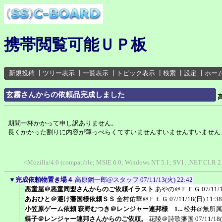
携帯閲覧可能ＵＰ板
新規投稿
┃
ツリー表示
┃
一覧表示
┃
トピック表示
┃
検索
┃
設定
┃
ホー
玄霧さんからの依頼品完成しました
期間一杯かかって申し訳ありません。
長くかかった割りに内容が薄っぺらくてすいませんすいませんすいません
<Mozilla/4.0 (compatible; MSIE 6.0; Windows NT 5.1; SV1; .NET CLR 2
▼
完成依頼物置き場４
高原鋼一郎@スタッフ
07/11/13(火) 22:42
悪童屋＠悪童同盟さんからのご依頼イラスト
あやの＠ＦＥＧ
07/11/
あおひと＠避け藩国様依頼ＳＳ
金村佑華＠ＦＥＧ
07/11/18(日) 11:38
小笠原ゲーム依頼 萩野むつき＠レンジャー連邦様 1...
松井@無所属
蝶子＠レンジャー連邦さんからのご依頼。
花陵＠詩歌藩国
07/11/18