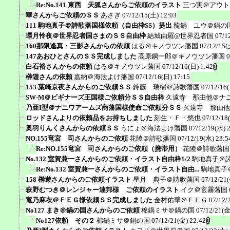
Re:No.141 東西 天狐さんからご依頼のイラスト
三つ実＠アウト
華さんからご依頼のＳＳ
あさぎ
07/12/15(土) 12:03
111 駒地真子＠詩歌藩国様依頼（自由枠SS）提出
龍鍋 ユウ＠鍋の
環月怜夜＠世界忍者国さまのＳＳ自由枠
結城由羅@世界忍者国
07/1
160那限逢真・三影さんからの依頼
はる＠キノウツン藩国
07/12/15(
147あおひとさんのＳＳ完成しました
高原鋼一郎＠キノウツン藩国
0
白石裕さんからの依頼
はる＠キノウツン藩国
07/12/16(日) 1:42
榊遊さんの依頼
嘉納＠海法よけ藩国
07/12/16(日) 17:15
153 葉崎京夜さんからのご依頼ＳＳ
鈴藤 瑞樹＠詩歌藩国
07/12/16
SW-M＠ビギナーズ王国様ご依頼分ＳＳ自由枠
久遠寺 那由他＠ナ
乃亜I型＠ナニワアームズ商藩国様使命ご依頼分ＳＳ
久遠寺 那由他
ロッドさんよりの依頼品をお持ちしました
刻生・Ｆ・悠也
07/12/18
奥羽りんくさんからの依頼ＳＳ
うにょ＠海法よけ藩国
07/12/19(水) 
NO.155竜宮 司さんからのご依頼
花陵＠詩歌藩国
07/12/19(水) 23:5
Re:NO.155竜宮 司さんからのご依頼（携帯用）
花陵＠詩歌藩国
No.132 室賀兼一さんからのご依頼・イラスト自由枠1/2
駒地真子＠
Re:No.132 室賀兼一さんからのご依頼・イラスト自由...
駒地真子
158 榊遊さんからのご依頼イラスト
星月 典子＠詩歌藩国
07/12/21(
萩野むつき＠レンジャー連邦様 ご依頼のイラスト
イク＠玄霧藩国
竜乃麻衣＠ＦＥＧ様依頼ＳＳ完成しました
金村佑華＠ＦＥＧ
07/12/
No127 まき＠鍋の国さんからのご依頼
棉鍋ミサ＠鍋の国
07/12/21(金
No127依頼 その２
棉鍋ミサ＠鍋の国
07/12/21(金) 22:42