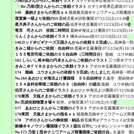
乃亜I型さんからのご依頼イラスト
カヲリ＠世界忍者国
07/12/22(土) 
Re:乃亜I型さんからのご依頼イラスト
カヲリ＠世界忍者国
07/12
148 嘉納さまからの受注ｓｓ
猫屋敷兄猫＠ナニワアームズ商藩国
0
室賀兼一様より依頼のSS
葉崎京夜＠詩歌藩国
07/12/22(土) 13:46
星月典子さんからのご依頼の品
伯牙＠伏見藩国
07/12/23(日) 4:50
竜宮 司さんの 依頼二時間目
嘉納＠海法よけ藩国
07/12/23(日) 14
りんくさんからの依頼イラスト
橘＠akiharu国
07/12/23(日) 21:52
146ロッド＠ビギナーズ王国さんからの依頼ＳＳ完成い...
高神喜一郎
きみこ様からのご依頼・自由枠SS
黒霧＠玄霧藩国
07/12/24(月) 16:1
１５５竜宮司様ご依頼のＳＳ自由枠（三時間目分）
龍鍋 ユウ＠鍋
162 しらいし裕＠暁の円卓さんからご依頼のイラスト
三つ実＠アウ
きみこ＠ＦＶＢさまからのご依頼イラスト
アポロ＠玄霧藩国
07/12/
174 龍鍋 ユウさんからの依頼ＳＳ完成いたしました
高神喜一郎
No.164 あおひと＠海法よけ藩国様 ＳＳ自由枠分
久遠寺 那由他＠
１５４金村佑華様ご依頼のＳＳ（自由枠）の提出
龍鍋 ユウ＠鍋の
伯牙さんからのご依頼イラスト
あおひと＠海法よけ藩国
07/12/28(金
170東西 天狐さまからのご依頼イラスト
アポロ＠玄霧藩国
07/12/2
Re:完成依頼物置き場４
松井。@無所属
07/12/29(土) 0:33
177 あおひとさんからご依頼のイラスト
アポロ＠玄霧藩国
07/12/2
170東西 天狐さまからの指名ｓｓ
猫屋敷兄猫＠ナニワアームズ商
178 アポロさんからの御依頼・納品
癖毛爆男@アウトウェイ@文
船橋＠キノウツン藩国様イラスト提出
萩野むつき＠レンジャー連邦
No.173 乃亜１型＠ナニワアームズ商藩国様ご依頼分自...
久遠寺 那