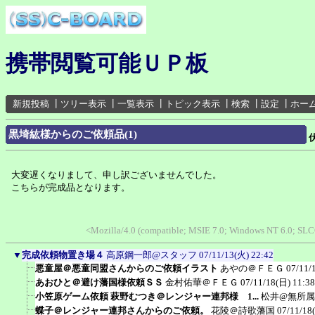
携帯閲覧可能ＵＰ板
新規投稿
┃
ツリー表示
┃
一覧表示
┃
トピック表示
┃
検索
┃
設定
┃
ホー
黒埼紘様からのご依頼品(1)
大変遅くなりまして、申し訳ございませんでした。
こちらが完成品となります。
<Mozilla/4.0 (compatible; MSIE 7.0; Windows NT 6.0; SL
▼
完成依頼物置き場４
高原鋼一郎@スタッフ
07/11/13(火) 22:42
悪童屋＠悪童同盟さんからのご依頼イラスト
あやの＠ＦＥＧ
07/11/
あおひと＠避け藩国様依頼ＳＳ
金村佑華＠ＦＥＧ
07/11/18(日) 11:38
小笠原ゲーム依頼 萩野むつき＠レンジャー連邦様 1...
松井@無所属
蝶子＠レンジャー連邦さんからのご依頼。
花陵＠詩歌藩国
07/11/18