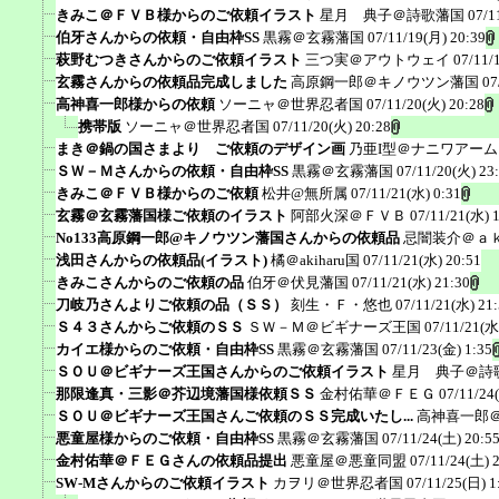
きみこ＠ＦＶＢ様からのご依頼イラスト
星月 典子＠詩歌藩国
07/1
伯牙さんからの依頼・自由枠SS
黒霧＠玄霧藩国
07/11/19(月) 20:39
萩野むつきさんからのご依頼イラスト
三つ実＠アウトウェイ
07/11/
玄霧さんからの依頼品完成しました
高原鋼一郎＠キノウツン藩国
07
高神喜一郎様からの依頼
ソーニャ＠世界忍者国
07/11/20(火) 20:28
携帯版
ソーニャ＠世界忍者国
07/11/20(火) 20:28
まき＠鍋の国さまより ご依頼のデザイン画
乃亜I型＠ナニワアー
ＳＷ－Ｍさんからの依頼・自由枠SS
黒霧＠玄霧藩国
07/11/20(火) 23
きみこ＠ＦＶＢ様からのご依頼
松井@無所属
07/11/21(水) 0:31
玄霧＠玄霧藩国様ご依頼のイラスト
阿部火深＠ＦＶＢ
07/11/21(水) 
No133高原鋼一郎@キノウツン藩国さんからの依頼品
忌闇装介＠ａ
浅田さんからの依頼品(イラスト)
橘＠akiharu国
07/11/21(水) 20:51
きみこさんからのご依頼の品
伯牙＠伏見藩国
07/11/21(水) 21:30
刀岐乃さんよりご依頼の品（ＳＳ）
刻生・Ｆ・悠也
07/11/21(水) 21
Ｓ４３さんからご依頼のＳＳ
ＳＷ－Ｍ＠ビギナーズ王国
07/11/21(水
カイエ様からのご依頼・自由枠SS
黒霧＠玄霧藩国
07/11/23(金) 1:35
ＳＯＵ＠ビギナーズ王国さんからのご依頼イラスト
星月 典子＠詩
那限逢真・三影＠芥辺境藩国様依頼ＳＳ
金村佑華＠ＦＥＧ
07/11/24
ＳＯＵ＠ビギナーズ王国さんご依頼のＳＳ完成いたし...
高神喜一郎
悪童屋様からのご依頼・自由枠SS
黒霧＠玄霧藩国
07/11/24(土) 20:5
金村佑華＠ＦＥＧさんの依頼品提出
悪童屋＠悪童同盟
07/11/24(土) 
SW-Mさんからのご依頼イラスト
カヲリ＠世界忍者国
07/11/25(日) 1