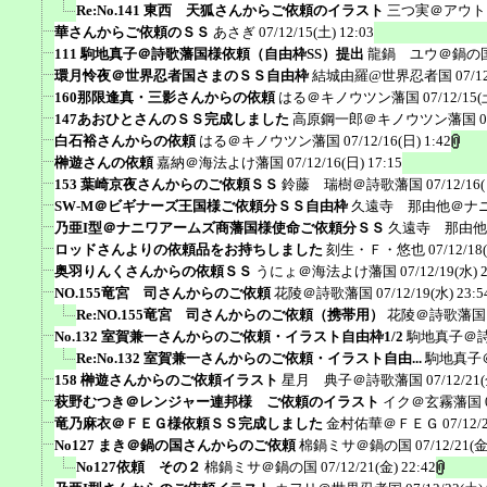
Re:No.141 東西 天狐さんからご依頼のイラスト
三つ実＠アウト
華さんからご依頼のＳＳ
あさぎ
07/12/15(土) 12:03
111 駒地真子＠詩歌藩国様依頼（自由枠SS）提出
龍鍋 ユウ＠鍋の
環月怜夜＠世界忍者国さまのＳＳ自由枠
結城由羅@世界忍者国
07/1
160那限逢真・三影さんからの依頼
はる＠キノウツン藩国
07/12/15(
147あおひとさんのＳＳ完成しました
高原鋼一郎＠キノウツン藩国
0
白石裕さんからの依頼
はる＠キノウツン藩国
07/12/16(日) 1:42
榊遊さんの依頼
嘉納＠海法よけ藩国
07/12/16(日) 17:15
153 葉崎京夜さんからのご依頼ＳＳ
鈴藤 瑞樹＠詩歌藩国
07/12/16
SW-M＠ビギナーズ王国様ご依頼分ＳＳ自由枠
久遠寺 那由他＠ナ
乃亜I型＠ナニワアームズ商藩国様使命ご依頼分ＳＳ
久遠寺 那由他
ロッドさんよりの依頼品をお持ちしました
刻生・Ｆ・悠也
07/12/18
奥羽りんくさんからの依頼ＳＳ
うにょ＠海法よけ藩国
07/12/19(水) 
NO.155竜宮 司さんからのご依頼
花陵＠詩歌藩国
07/12/19(水) 23:5
Re:NO.155竜宮 司さんからのご依頼（携帯用）
花陵＠詩歌藩国
No.132 室賀兼一さんからのご依頼・イラスト自由枠1/2
駒地真子＠
Re:No.132 室賀兼一さんからのご依頼・イラスト自由...
駒地真子
158 榊遊さんからのご依頼イラスト
星月 典子＠詩歌藩国
07/12/21(
萩野むつき＠レンジャー連邦様 ご依頼のイラスト
イク＠玄霧藩国
竜乃麻衣＠ＦＥＧ様依頼ＳＳ完成しました
金村佑華＠ＦＥＧ
07/12/
No127 まき＠鍋の国さんからのご依頼
棉鍋ミサ＠鍋の国
07/12/21(金
No127依頼 その２
棉鍋ミサ＠鍋の国
07/12/21(金) 22:42