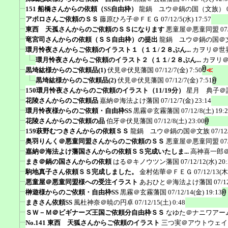
151 船橋さんからの依頼（SS自由枠）
龍鍋 ユウ＠鍋の国（文族）
アポロさんご依頼のＳＳ
藤原ひろ子＠ＦＥＧ
07/12/5(水) 17:57
東西 天孤さんからのご依頼のＳＳになります
悪童屋＠悪童同盟
07
竜宮司さんからの依頼（ＳＳ自由枠）の提出
龍鍋 ユウ＠鍋の国＠
環月怜夜さんからご依頼のイラスト１（１１/２８ぶん...
カヲリ＠世
環月怜夜さんからご依頼のイラスト２（１１/２８ぶん...
カヲリ
黒埼紘様からのご依頼品(1)
伏見＠伏見藩国
07/12/7(金) 7:50
≪
黒埼紘様からのご依頼品(2)
伏見＠伏見藩国
07/12/7(金) 7:51
150環月怜夜さんからのご依頼のイラスト（11/19分）
星月 典子＠
花陵さんからのご依頼品
嘉納＠海法よけ藩国
07/12/7(金) 23:14
環月怜夜様からのご依頼・自由枠SS
黒霧＠玄霧藩国
07/12/8(土) 19:
花陵さんからのご依頼の品
伯牙＠伏見藩国
07/12/8(土) 23:00
159萩野むつきさんからの依頼ＳＳ
龍鍋 ユウ＠鍋の国＠文族
07/12
奥羽りんく＠悪童同盟さんからのご依頼のＳＳ
悪童屋＠悪童同盟
07
嘉納＠海法よけ藩国さんからの依頼ＳＳ完成いたしま...
高神喜一郎
まき＠鍋の国さんからの依頼
はる＠キノウツン藩国
07/12/12(水) 20
駒地真子さん依頼ＳＳ完成しました。
金村佑華＠ＦＥＧ
07/12/13(木
悪童屋＠悪童同盟様への受注イラスト
あおひと＠海法よけ藩国
07/1
榊遊様からのご依頼・自由枠SS
黒霧＠玄霧藩国
07/12/14(金) 19:13
まきさん依頼SS
風杜神奈＠暁の円卓
07/12/15(土) 0:48
ＳＷ－Ｍ＠ビギナーズ王国ご依頼分自由枠ＳＳ
なゆた＠ナニワアー
No.141 東西 天狐さんからご依頼のイラスト
三つ実＠アウトウェイ