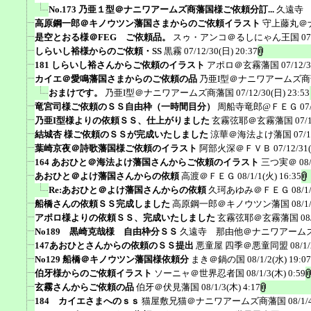
No.173 乃亜１型＠ナニワアームズ商藩国様ご依頼分訂...
久遠寺
高原鋼一郎＠キノウツン藩国さまからのご依頼イラスト
守上藤丸＠
是空とおる様＠FEG ご依頼品。
スゥ・アンコ＠るしにゃん王国
07
しらいし裕様からのご依頼・SS
黒霧
07/12/30(日) 20:37
181 しらいし裕さんからご依頼のイラスト
アポロ＠玄霧藩国
07/12/
カイエ＠愛鳴藩国さまからのご依頼の品
乃亜I型＠ナニワアームズ
おまけです。
乃亜I型＠ナニワアームズ商藩国
07/12/30(日) 23:53
竜宮司様ご依頼のＳＳ自由枠（一時間目分）
周船寺竜郎@ＦＥＧ
07
乃亜I型様よりの依頼ＳＳ、仕上がりました
玄霧弦耶＠玄霧藩国
07/
結城杏 様ご依頼のＳＳが完成いたしました
涼華＠海法よけ藩国
07/1
葉崎京夜＠詩歌藩国様ご依頼のイラスト
阿部火深＠ＦＶＢ
07/12/31
164 あおひと＠海法よけ藩国さんからご依頼のイラスト
三つ実＠
08
あおひと＠よけ藩国さんからの依頼
高渡＠ＦＥＧ
08/1/1(火) 16:35
Re:あおひと＠よけ藩国さんからの依頼
久珂あゆみ＠ＦＥＧ
08/1
船橋さんの依頼ＳＳ完成しました
高原鋼一郎＠キノウツン藩国
08/1
アポロ様よりの依頼ＳＳ、完成いたしました
玄霧弦耶＠玄霧藩国
08
No189 黒崎克哉様 自由枠分ＳＳ
久遠寺 那由他＠ナニワアーム
147あおひとさんからの依頼のＳＳ提出
悪童屋 四季＠悪童同盟
08/1
No129 船橋＠キノウツン藩国様依頼分
まき＠鍋の国
08/1/2(水) 19:07
伯牙様からのご依頼イラスト
ソーニャ＠世界忍者国
08/1/3(木) 0:59
玄霧さんからご依頼の品
伯牙＠伏見藩国
08/1/3(木) 4:17
184 カイエさまへのｓｓ
猫屋敷兄猫＠ナニワアームズ商藩国
08/1/