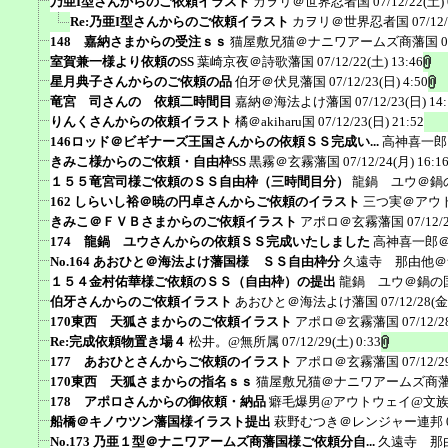
乃亜I型さんからのご依頼イラスト
カヲリ＠世界忍者国
07/12/22(土) 
Re:乃亜I型さんからのご依頼イラスト
カヲリ＠世界忍者国
07/12
148 嘉納さまからの受注ｓｓ
猫屋敷兄猫＠ナニワアームズ商藩国
0
室賀兼一様より依頼のSS
葉崎京夜＠詩歌藩国
07/12/22(土) 13:46
星月典子さんからのご依頼の品
伯牙＠伏見藩国
07/12/23(日) 4:50
竜宮 司さんの 依頼二時間目
嘉納＠海法よけ藩国
07/12/23(日) 14
りんくさんからの依頼イラスト
橘＠akiharu国
07/12/23(日) 21:52
146ロッド＠ビギナーズ王国さんからの依頼ＳＳ完成い...
高神喜一郎
きみこ様からのご依頼・自由枠SS
黒霧＠玄霧藩国
07/12/24(月) 16:1
１５５竜宮司様ご依頼のＳＳ自由枠（三時間目分）
龍鍋 ユウ＠鍋
162 しらいし裕＠暁の円卓さんからご依頼のイラスト
三つ実＠アウ
きみこ＠ＦＶＢさまからのご依頼イラスト
アポロ＠玄霧藩国
07/12/
174 龍鍋 ユウさんからの依頼ＳＳ完成いたしました
高神喜一郎
No.164 あおひと＠海法よけ藩国様 ＳＳ自由枠分
久遠寺 那由他＠
１５４金村佑華様ご依頼のＳＳ（自由枠）の提出
龍鍋 ユウ＠鍋の
伯牙さんからのご依頼イラスト
あおひと＠海法よけ藩国
07/12/28(金
170東西 天狐さまからのご依頼イラスト
アポロ＠玄霧藩国
07/12/2
Re:完成依頼物置き場４
松井。@無所属
07/12/29(土) 0:33
177 あおひとさんからご依頼のイラスト
アポロ＠玄霧藩国
07/12/2
170東西 天狐さまからの指名ｓｓ
猫屋敷兄猫＠ナニワアームズ商
178 アポロさんからの御依頼・納品
癖毛爆男@アウトウェイ@文
船橋＠キノウツン藩国様イラスト提出
萩野むつき＠レンジャー連邦
No.173 乃亜１型＠ナニワアームズ商藩国様ご依頼分自...
久遠寺 那