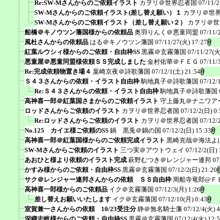
Re:SW-Mさんからのご依頼イラスト
カヲリ＠世界忍者国
07/11/2
SW-Mさんからのご依頼イラスト(差し替え願い）１
カヲリ＠世
SW-Mさんからのご依頼イラスト（差し替え願い２）
カヲリ＠世
船橋＠キノウツン藩国様からの依頼品
奥羽りんく＠悪童同盟
07/11/
風杜さんからの依頼品
はる＠キノウツン藩国
07/11/27(火) 17:27
紅葉ルウシィ様からのご依頼・自由枠SS
黒霧＠玄霧藩国
07/11/27(火
悪童屋＠悪童同盟様依頼ＳＳ完成しました
金村佑華＠ＦＥＧ
07/11/
Re:完成依頼物置き場４
葉崎京夜＠詩歌藩国
07/12/1(土) 21:54
Ｓ４３さんからの依頼・イラスト自由枠
駒地真子＠詩歌藩国
07/12/
Re:Ｓ４３さんからの依頼・イラスト自由枠
駒地真子＠詩歌藩国
高神喜一郎＠紅葉国さまからのご依頼イラスト
守上藤丸＠ナニワア
ロッドさんからご依頼のイラスト
カヲリ＠世界忍者国
07/12/2(日) 0:
Re:ロッドさんからご依頼のイラスト
カヲリ＠世界忍者国
07/12/
No.125 カイエ様ご依頼のSS
鍋 黒兎＠鍋の国
07/12/2(日) 15:33
高神喜一郎＠紅葉国様からのご依頼完成イラスト
黒崎克哉＠海法よ
SW-Mさんからご依頼のイラスト
三つ実＠アウトウェイ
07/12/2(日) 
あおひと様より依頼のイラスト完成
萩野むつき＠レンジャー連邦
07
かすみ様からのご依頼・自由枠SS
黒霧＠玄霧藩国
07/12/2(日) 21:20
サク＠レンジャー連邦さんからの依頼 ＳＳ自由枠
周船寺竜郎@Ｆ
高神喜一郎様からのご依頼品
イク＠玄霧藩国
07/12/3(月) 1:26
差し替えお願いいたします
イク＠玄霧藩国
07/12/10(月) 0:43
室賀兼一さんからの依頼 10/23受注分
静＠無名騎士藩
07/12/4(火) 4
深織志岐様からのご依頼・自由枠SS
黒霧＠玄霧藩国
07/12/4(火) 12: