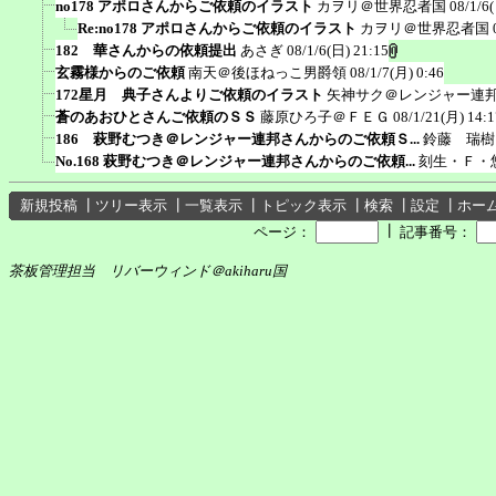
no178 アポロさんからご依頼のイラスト
カヲリ＠世界忍者国
08/1/6
Re:no178 アポロさんからご依頼のイラスト
カヲリ＠世界忍者国
182 華さんからの依頼提出
あさぎ
08/1/6(日) 21:15
玄霧様からのご依頼
南天＠後ほねっこ男爵領
08/1/7(月) 0:46
172星月 典子さんよりご依頼のイラスト
矢神サク＠レンジャー連
蒼のあおひとさんご依頼のＳＳ
藤原ひろ子＠ＦＥＧ
08/1/21(月) 14:1
186 萩野むつき＠レンジャー連邦さんからのご依頼Ｓ...
鈴藤 瑞樹
No.168 萩野むつき＠レンジャー連邦さんからのご依頼...
刻生・Ｆ・
新規投稿
┃
ツリー表示
┃
一覧表示
┃
トピック表示
┃
検索
┃
設定
┃
ホー
┃
ページ：
記事番号：
茶板管理担当 リバーウィンド＠akiharu国