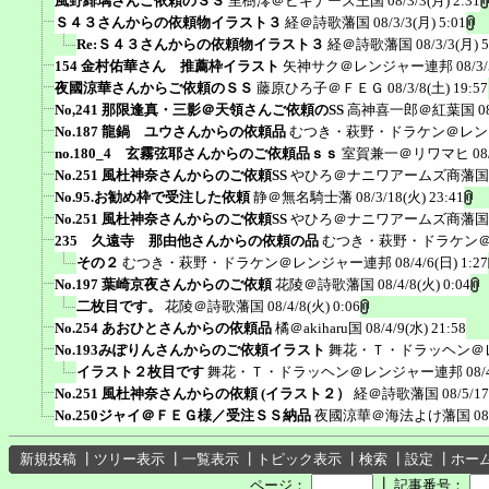
風野緋璃さんご依頼のＳＳ
里樹澪＠ビギナーズ王国
08/3/3(月) 2:31
Ｓ４３さんからの依頼物イラスト３
経＠詩歌藩国
08/3/3(月) 5:01
Re:Ｓ４３さんからの依頼物イラスト３
経＠詩歌藩国
08/3/3(月) 5
154 金村佑華さん 推薦枠イラスト
矢神サク＠レンジャー連邦
08/3
夜國涼華さんからご依頼のＳＳ
藤原ひろ子＠ＦＥＧ
08/3/8(土) 19:57
No,241 那限逢真・三影＠天領さんご依頼のSS
高神喜一郎＠紅葉国
0
No.187 龍鍋 ユウさんからの依頼品
むつき・萩野・ドラケン＠レン
no.180_4 玄霧弦耶さんからのご依頼品ｓｓ
室賀兼一＠リワマヒ
08
No.251 風杜神奈さんからのご依頼SS
やひろ＠ナニワアームズ商藩国
No.95.お勧め枠で受注した依頼
静＠無名騎士藩
08/3/18(火) 23:41
No.251 風杜神奈さんからのご依頼SS
やひろ＠ナニワアームズ商藩国
235 久遠寺 那由他さんからの依頼の品
むつき・萩野・ドラケン
その２
むつき・萩野・ドラケン＠レンジャー連邦
08/4/6(日) 1:27
No.197 葉崎京夜さんからのご依頼
花陵＠詩歌藩国
08/4/8(火) 0:04
二枚目です。
花陵＠詩歌藩国
08/4/8(火) 0:06
No.254 あおひとさんからの依頼品
橘＠akiharu国
08/4/9(水) 21:58
No.193みぽりんさんからのご依頼イラスト
舞花・Ｔ・ドラッヘン＠
イラスト２枚目です
舞花・Ｔ・ドラッヘン＠レンジャー連邦
08/
No.251 風杜神奈さんからの依頼 (イラスト２）
経＠詩歌藩国
08/5/17
No.250ジャイ＠ＦＥＧ様／受注ＳＳ納品
夜國涼華＠海法よけ藩国
08
新規投稿
┃
ツリー表示
┃
一覧表示
┃
トピック表示
┃
検索
┃
設定
┃
ホー
┃
ページ：
記事番号：