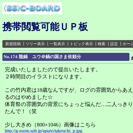
携帯閲覧可能ＵＰ板
新規投稿
┃
ツリー表示
┃
一覧表示
┃
トピック表示
┃
検索
┃
設定
┃
ホー
No.174 龍鍋 ユウ＠鍋の国さま依頼分
完成いたしましたので提出いたします。
２時間目のイラストになります。
この竹内君は18歳なんですが、ログの雰囲気からあ
るのはやめました☆
体育祭の雰囲気の背景にちょっと悩んだ…二人っきり
たんで！（笑
少し大きめ（800×1046）画像はこちら
http://g-room.sub.jp/apuro/takeuchi_p.jpg