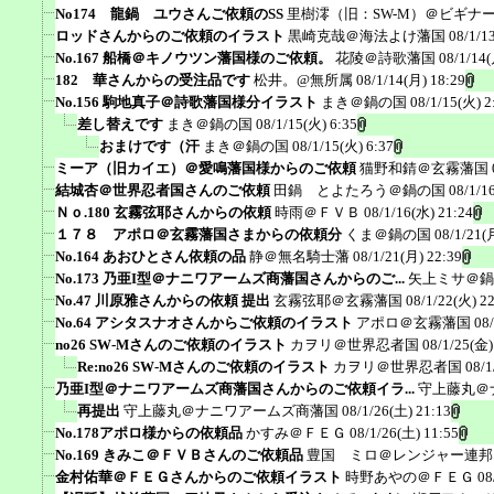
No174 龍鍋 ユウさんご依頼のSS
里樹澪（旧：SW-M）＠ビギナ
ロッドさんからのご依頼のイラスト
黒崎克哉＠海法よけ藩国
08/1/1
No.167 船橋＠キノウツン藩国様のご依頼。
花陵＠詩歌藩国
08/1/14(
182 華さんからの受注品です
松井。@無所属
08/1/14(月) 18:29
No.156 駒地真子＠詩歌藩国様分イラスト
まき＠鍋の国
08/1/15(火) 2
差し替えです
まき＠鍋の国
08/1/15(火) 6:35
おまけです（汗
まき＠鍋の国
08/1/15(火) 6:37
ミーア（旧カイエ）＠愛鳴藩国様からのご依頼
猫野和錆＠玄霧藩国
結城杏＠世界忍者国さんのご依頼
田鍋 とよたろう＠鍋の国
08/1/1
Ｎｏ.180 玄霧弦耶さんからの依頼
時雨＠ＦＶＢ
08/1/16(水) 21:24
１７８ アポロ＠玄霧藩国さまからの依頼分
くま＠鍋の国
08/1/21(
No.164 あおひとさん依頼の品
静＠無名騎士藩
08/1/21(月) 22:39
No.173 乃亜I型＠ナニワアームズ商藩国さんからのご...
矢上ミサ＠鍋
No.47 川原雅さんからの依頼 提出
玄霧弦耶＠玄霧藩国
08/1/22(火) 2
No.64 アシタスナオさんからご依頼のイラスト
アポロ＠玄霧藩国
08
no26 SW-Mさんのご依頼のイラスト
カヲリ＠世界忍者国
08/1/25(金)
Re:no26 SW-Mさんのご依頼のイラスト
カヲリ＠世界忍者国
08/1
乃亜I型＠ナニワアームズ商藩国さんからのご依頼イラ...
守上藤丸＠
再提出
守上藤丸＠ナニワアームズ商藩国
08/1/26(土) 21:13
No.178アポロ様からの依頼品
かすみ＠ＦＥＧ
08/1/26(土) 11:55
No.169 きみこ＠ＦＶＢさんのご依頼品
豊国 ミロ＠レンジャー連邦
金村佑華＠ＦＥＧさんからのご依頼イラスト
時野あやの＠ＦＥＧ
08