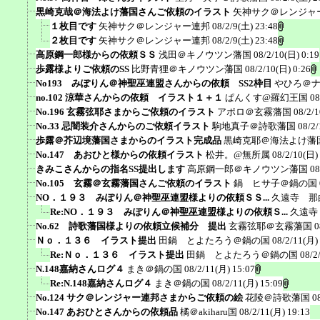
黒崎克哉＠海法よけ藩国さんご依頼のイラスト
矢神サク＠レンジャ
１枚目です
矢神サク＠レンジャー連邦
08/2/9(土) 23:48
２枚目です
矢神サク＠レンジャー連邦
08/2/9(土) 23:48
高原鋼一郎様からの依頼ＳＳ
浅田＠キノウツン藩国
08/2/10(日) 0:19
歩露様よりご依頼のSS
比野青狸＠キノウツン藩国
08/2/10(日) 0:26
No193 みぽりん＠神聖巫連盟さんからの依頼 SS2枠目
やひろ＠
no.102 涼華さんからの依頼 イラスト１＋１
ぱんくす@羅幻王国
08
No.196 玄霧弦耶さまからご依頼のイラスト
アポロ＠玄霧藩国
08/2/
No.33 忌闇装介さんからのご依頼イラスト
駒地真子＠詩歌藩国
08/2/
歩露＠芥辺境藩国さまからのイラスト完成品
黒崎克耶＠海法よけ藩
No.147 あおひと様からの依頼イラスト
松井。@無所属
08/2/10(日)
きみこさんからの指名SS提出します
高原鋼一郎＠キノウツン藩国
08
No.105 玄霧＠玄霧藩国さんご依頼のイラスト
鍋 ヒサ子＠鍋の国
NO．１９３ みぽりん＠神聖巫連盟様よりの依頼ＳＳ...
久遠寺 那
Re:NO．１９３ みぽりん＠神聖巫連盟様よりの依頼Ｓ...
久遠寺
No.62 詩歌藩国様よりの依頼立候補分 提出
玄霧弦耶＠玄霧藩国
0
Ｎｏ．１３６ イラスト提出
田鍋 とよたろう＠鍋の国
08/2/11(月)
Re:Ｎｏ．１３６ イラスト提出
田鍋 とよたろう＠鍋の国
08/2
N.148嘉納さんログ４
まき＠鍋の国
08/2/11(月) 15:07
Re:N.148嘉納さんログ４
まき＠鍋の国
08/2/11(月) 15:09
No.124 サク＠レンジャー連邦さまからご依頼の絵
花陵＠詩歌藩国
0
No.147 あおひとさんからの依頼品
橘＠akiharu国
08/2/11(月) 19:13