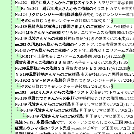
No.202 緋乃江戌人さんからご依頼のイラスト
カヲリ＠世界忍者国
Re:No.202 緋乃江戌人さんからご依頼のイラスト
カヲリ＠世界
No.124 サク＠レンジャー連邦様以来品
萩野むつき＠レンジャー連邦
その2
萩野むつき＠レンジャー連邦
08/2/13(水) 0:44
No.189 黒崎克哉＠海法よけ藩国さまよりのご依頼イラ...
乃亜I型＠
No.04 はるさんからの依頼
やひろ＠ナニワアームズ商藩国
08/2/13(水
No.149 花陵さんからの依頼
砂神時雨＠たけきの藩国
08/2/14(木) 22:
no.203 久珂あゆみ様からご依頼のイラスト
アポロ＠玄霧藩国
08/2/1
No143 かすみ様からのご依頼イラスト
守上藤丸＠ナニワアームズ商
おまけ
守上藤丸＠ナニワアームズ商藩国
08/2/18(月) 22:55
霧賀火澄さんご依頼のＳＳ
藤原ひろ子＠ＦＥＧ
08/2/19(火) 19:35
No209風野様からの依頼ＳＳ
霧賀火澄＠ＦＥＧ
08/2/19(火) 23:39
Ｎｏ199風野緋璃さんからのご依頼品
南天＠後ほねっこ男爵領
08/2/
No.192-2 ＳＷ－Ｍさん依頼分
萩野むつき＠レンジャー連邦
08/2/24(
その2
萩野むつき＠レンジャー連邦
08/2/24(日) 0:07
no,193 みぽりんさんからの依頼イラスト
天流＠アウトウェイ
08/2
No.186 萩野むつきさんからの依頼
砂神時雨＠たけきの藩国
08/3/1(土
No.149 花陵さんからのご依頼品
和子＠リワマヒ藩国
08/3/2(日) 13:4
No.149 花陵さんからのご依頼品2
和子＠リワマヒ藩国
08/3/2(日) 
No.149 花陵さんからのご依頼品3
和子＠リワマヒ藩国
08/3/2
発注 No.195 歩露様の品です。
スゥ・アンコ＠るしにゃん王国
08/3/
紅葉ルウシィ 様のイラスト完成
yuzuki@ビギナーズ王国
08/3/2(日) 