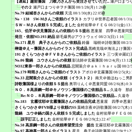
【遅延】越前藩国 刀岐乃さんから受注させていただ...
瀬戸口まつ
その２
瀬戸口まつり＠ヲチ藩国
08/1/28(月) 1:26
No.79 結城杏さんからの依頼
天流
08/1/30(水) 22:05
No・138 SW-Mさんご依頼のイラスト
カヲリ＠世界忍者国
08/1/31
ＳＷ－Ｍさん依頼ＳＳ完成しました
金村佑華＠ＦＥＧ
08/2/1(金) 13:
165、伯牙＠伏見藩国さんの依頼のＳＳ提出
悪童屋 四季＠悪童同
発注・依頼NO.193 納品
癖毛爆男@アウトウェイ
08/2/3(日) 1:16
No.171 星月 典子さんからのご依頼品
鈴藤 瑞樹＠詩歌藩国
08/2/3
榊遊＠え～藩国さんからのイラスト完成品
黒崎克哉＠海法よけ藩国
191 さくらつかさ＠ＦＶＢさんからご依頼のイラスト
三つ実＠羅幻
No.06 龍鍋 ユウさんからの依頼
影法師＠玄霧藩国
08/2/4(月) 13:12
NO32東恭一郎さんからの依頼品
忌闇装介＠ａｋｉｈａｒｕ国
08/2/
No.179 時雨さんからご依頼のイラスト
アポロ＠玄霧藩国
08/2/5(火) 
No.33 忌闇装介さんからの依頼（イラスト２）
南天＠後ほねっこ男
詩歌藩国様よりの依頼ＳＳ提出
奥羽りんく＠悪童同盟
08/2/6(水) 0:3
ＮＯ．８高原鋼一郎＠キノウツン藩国様のご依頼品Ｓ...
久遠寺 那
Re:ＮＯ．８高原鋼一郎＠キノウツン藩国様のご依頼品...
久遠寺
No.183 玄霧弦耶＠玄霧藩国さんの依頼品完成
悪童屋 四季＠悪童
さくらつかさ＠FVB様より依頼のSS
葉崎京夜＠詩歌藩国
08/2/7(木) 
龍鍋 ユウ＠鍋の国さん依頼ＳＳ完成しました
金村佑華＠ＦＥＧ
08
誤字訂正しました
金村佑華＠ＦＥＧ
08/2/9(土) 22:47
No.58 高原鋼一郎さんの依頼希望受注分 提出
玄霧弦耶＠玄霧藩国
No.97 高神喜一郎さん分イラスト
星月 典子＠詩歌藩国
08/2/9(土) 2