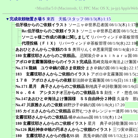
<Mozilla/5.0 (Macintosh; U; PPC Mac OS X; ja-jp) AppleWeb
▼
完成依頼物置き場５
東西 天狐/スタッフ
08/1/3(木) 1:15
伯牙様からのご依頼イラスト
ソーニャ＠世界忍者国
08/1/3(木) 1:17
Re:伯牙様からのご依頼イラスト
ソーニャ＠世界忍者国
08/1/5(土
ソーニャ様ご作成の画像に関しまして
リバーウィンド＠茶板管
代理投稿（ＦＩＸ）
リバーウィンド＠茶板管理
08/1/9(水) 22:19
あおひとさんからご依頼のＳＳ
奥羽りんく＠悪童同盟
08/1/4(金) 0:2
180 玄霧弦耶さんからのご依頼品。
忌闇装介＠ａｋｉｈａｒｕ国
08
アポロ＠玄霧藩国様からのイラスト完成品
黒崎克哉＠海法よけ藩国
No.174 龍鍋 ユウ＠鍋の国さま依頼分
まき＠鍋の国
08/1/4(金) 22:1
183 玄霧弦耶さんからご依頼のイラスト
アポロ＠玄霧藩国
08/1/5(
１７８ アポロさんからの依頼
影法師＠玄霧藩国
08/1/6(日) 16:11
No.171 星月 典子さんからのご依頼品
駒地真子＠詩歌藩国
08/1/6(日
Ｎｏ．６４ アシタスナオ三からのご依頼品ＳＳ
刻生・Ｆ・悠也
08
No.147あおひと＠海法よけ藩国様 ＳＳ自由枠分２枠目
久遠寺 那
No.47 川原雅さんのご依頼
鍋野沙子＠鍋の国
08/1/8(火) 17:20
185 カイエさんからのご依頼品
萩野むつき＠レンジャー連邦
08/1/9(
玄霧弦耶さんからのご依頼品
橘＠akiharu国
08/1/10(木) 1:24
180 玄霧弦耶さんからのご依頼イラスト
星月 典子＠詩歌藩国
08/1
No126 風杜神奈＠暁の円卓さんからご依頼のイラスト
三つ実＠羅幻
180 玄霧弦耶さんからの指名SS
鍋 黒兎＠鍋の国
08/1/12(土) 21:2