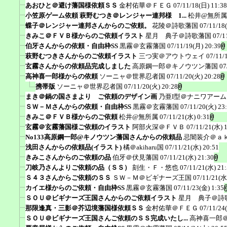
あおひと＠避け藩国様依頼ＳＳ
金村佑華＠ＦＥＧ
07/11/18(日) 11:38
小笠原ゲーム依頼 萩野むつき＠レンジャー連邦様 1...
松井@無所属
蝶子＠レンジャー連邦さんからのご依頼。
花陵＠詩歌藩国
07/11/18
きみこ＠ＦＶＢ様からのご依頼イラスト
星月 典子＠詩歌藩国
07/1
伯牙さんからの依頼・自由枠SS
黒霧＠玄霧藩国
07/11/19(月) 20:39
萩野むつきさんからのご依頼イラスト
三つ実＠アウトウェイ
07/11/
玄霧さんからの依頼品完成しました
高原鋼一郎＠キノウツン藩国
07
高神喜一郎様からの依頼
ソーニャ＠世界忍者国
07/11/20(火) 20:28
携帯版
ソーニャ＠世界忍者国
07/11/20(火) 20:28
まき＠鍋の国さまより ご依頼のデザイン画
乃亜I型＠ナニワアー
ＳＷ－Ｍさんからの依頼・自由枠SS
黒霧＠玄霧藩国
07/11/20(火) 23
きみこ＠ＦＶＢ様からのご依頼
松井@無所属
07/11/21(水) 0:31
玄霧＠玄霧藩国様ご依頼のイラスト
阿部火深＠ＦＶＢ
07/11/21(水) 
No133高原鋼一郎@キノウツン藩国さんからの依頼品
忌闇装介＠ａ
浅田さんからの依頼品(イラスト)
橘＠akiharu国
07/11/21(水) 20:51
きみこさんからのご依頼の品
伯牙＠伏見藩国
07/11/21(水) 21:30
刀岐乃さんよりご依頼の品（ＳＳ）
刻生・Ｆ・悠也
07/11/21(水) 21
Ｓ４３さんからご依頼のＳＳ
ＳＷ－Ｍ＠ビギナーズ王国
07/11/21(水
カイエ様からのご依頼・自由枠SS
黒霧＠玄霧藩国
07/11/23(金) 1:35
ＳＯＵ＠ビギナーズ王国さんからのご依頼イラスト
星月 典子＠詩
那限逢真・三影＠芥辺境藩国様依頼ＳＳ
金村佑華＠ＦＥＧ
07/11/24
ＳＯＵ＠ビギナーズ王国さんご依頼のＳＳ完成いたし...
高神喜一郎