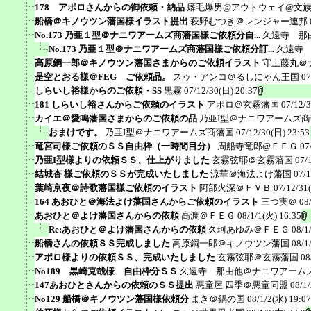
178 アポロさんからの御依頼・納品
癖毛爆男@アウトウェイ@文
船橋＠キノウツン藩国様イラスト提出
萩野むつき＠レンジャー連邦
No.173 乃亜１型＠ナニワアームズ商藩国様ご依頼分自...
久遠寺 那
No.173 乃亜１型＠ナニワアームズ商藩国様ご依頼分訂...
久遠寺
高原鋼一郎＠キノウツン藩国さまからのご依頼イラスト
守上藤丸＠
是空とおる様＠FEG ご依頼品。
スゥ・アンコ＠るしにゃん王国
07
しらいし裕様からのご依頼・SS
黒霧
07/12/30(日) 20:37
181 しらいし裕さんからご依頼のイラスト
アポロ＠玄霧藩国
07/12/
カイエ＠愛鳴藩国さまからのご依頼の品
乃亜I型＠ナニワアームズ
おまけです。
乃亜I型＠ナニワアームズ商藩国
07/12/30(日) 23:53
竜宮司様ご依頼のＳＳ自由枠（一時間目分）
周船寺竜郎@ＦＥＧ
07
乃亜I型様よりの依頼ＳＳ、仕上がりました
玄霧弦耶＠玄霧藩国
07/
結城杏 様ご依頼のＳＳが完成いたしました
涼華＠海法よけ藩国
07/1
葉崎京夜＠詩歌藩国様ご依頼のイラスト
阿部火深＠ＦＶＢ
07/12/31
164 あおひと＠海法よけ藩国さんからご依頼のイラスト
三つ実＠
08
あおひと＠よけ藩国さんからの依頼
高渡＠ＦＥＧ
08/1/1(火) 16:35
Re:あおひと＠よけ藩国さんからの依頼
久珂あゆみ＠ＦＥＧ
08/1
船橋さんの依頼ＳＳ完成しました
高原鋼一郎＠キノウツン藩国
08/1
アポロ様よりの依頼ＳＳ、完成いたしました
玄霧弦耶＠玄霧藩国
08
No189 黒崎克哉様 自由枠分ＳＳ
久遠寺 那由他＠ナニワアーム
147あおひとさんからの依頼のＳＳ提出
悪童屋 四季＠悪童同盟
08/1
No129 船橋＠キノウツン藩国様依頼分
まき＠鍋の国
08/1/2(水) 19:07