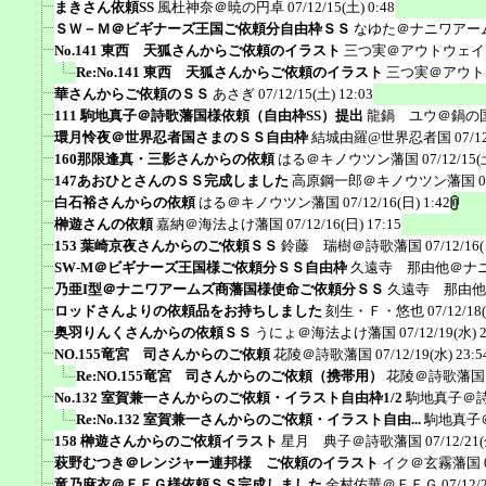
まきさん依頼SS
風杜神奈＠暁の円卓
07/12/15(土) 0:48
ＳＷ－Ｍ＠ビギナーズ王国ご依頼分自由枠ＳＳ
なゆた＠ナニワアー
No.141 東西 天狐さんからご依頼のイラスト
三つ実＠アウトウェイ
Re:No.141 東西 天狐さんからご依頼のイラスト
三つ実＠アウト
華さんからご依頼のＳＳ
あさぎ
07/12/15(土) 12:03
111 駒地真子＠詩歌藩国様依頼（自由枠SS）提出
龍鍋 ユウ＠鍋の
環月怜夜＠世界忍者国さまのＳＳ自由枠
結城由羅@世界忍者国
07/1
160那限逢真・三影さんからの依頼
はる＠キノウツン藩国
07/12/15(
147あおひとさんのＳＳ完成しました
高原鋼一郎＠キノウツン藩国
0
白石裕さんからの依頼
はる＠キノウツン藩国
07/12/16(日) 1:42
榊遊さんの依頼
嘉納＠海法よけ藩国
07/12/16(日) 17:15
153 葉崎京夜さんからのご依頼ＳＳ
鈴藤 瑞樹＠詩歌藩国
07/12/16
SW-M＠ビギナーズ王国様ご依頼分ＳＳ自由枠
久遠寺 那由他＠ナ
乃亜I型＠ナニワアームズ商藩国様使命ご依頼分ＳＳ
久遠寺 那由他
ロッドさんよりの依頼品をお持ちしました
刻生・Ｆ・悠也
07/12/18
奥羽りんくさんからの依頼ＳＳ
うにょ＠海法よけ藩国
07/12/19(水) 
NO.155竜宮 司さんからのご依頼
花陵＠詩歌藩国
07/12/19(水) 23:5
Re:NO.155竜宮 司さんからのご依頼（携帯用）
花陵＠詩歌藩国
No.132 室賀兼一さんからのご依頼・イラスト自由枠1/2
駒地真子＠
Re:No.132 室賀兼一さんからのご依頼・イラスト自由...
駒地真子
158 榊遊さんからのご依頼イラスト
星月 典子＠詩歌藩国
07/12/21(
萩野むつき＠レンジャー連邦様 ご依頼のイラスト
イク＠玄霧藩国
竜乃麻衣＠ＦＥＧ様依頼ＳＳ完成しました
金村佑華＠ＦＥＧ
07/12/