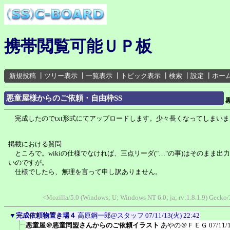
携帯閲覧可能ＵＰ板
新規投稿
┃
ツリー表示
┃
一覧表示
┃
トピック表示
┃
検索
┃
設定
┃
ホー
悪童屋様からのご依頼・自由枠SS
完成したのでtxt形式にてアップロードします。少々長くなってしまいま
掲載における質問
ところで。wikiの仕様でなければ、三点リーダ("…"の事)はそのまま出
いのですが。
仕様でしたら、無理を言って申し訳ありません。
<Mozilla/5.0 (Windows; U; Windows NT 6.0; ja; rv:1.8.1.9) Geck
▼
完成依頼物置き場４
高原鋼一郎@スタッフ
07/11/13(火) 22:42
悪童屋＠悪童同盟さんからのご依頼イラスト
あやの＠ＦＥＧ
07/11/