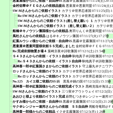
悪童屋様からのご依頼・自由枠SS
黒霧＠玄霧藩国
07/11/24(土) 20:5
金村佑華＠ＦＥＧさんの依頼品提出
悪童屋＠悪童同盟
07/11/24(土) 
SW-Mさんからのご依頼イラスト
カヲリ＠世界忍者国
07/11/25(日) 1
Re:SW-Mさんからのご依頼イラスト
カヲリ＠世界忍者国
07/11/2
SW-Mさんからのご依頼イラスト(差し替え願い）１
カヲリ＠世
SW-Mさんからのご依頼イラスト（差し替え願い２）
カヲリ＠世
船橋＠キノウツン藩国様からの依頼品
奥羽りんく＠悪童同盟
07/11/
風杜さんからの依頼品
はる＠キノウツン藩国
07/11/27(火) 17:27
紅葉ルウシィ様からのご依頼・自由枠SS
黒霧＠玄霧藩国
07/11/27(火
悪童屋＠悪童同盟様依頼ＳＳ完成しました
金村佑華＠ＦＥＧ
07/11/
Re:完成依頼物置き場４
葉崎京夜＠詩歌藩国
07/12/1(土) 21:54
Ｓ４３さんからの依頼・イラスト自由枠
駒地真子＠詩歌藩国
07/12/
Re:Ｓ４３さんからの依頼・イラスト自由枠
駒地真子＠詩歌藩国
高神喜一郎＠紅葉国さまからのご依頼イラスト
守上藤丸＠ナニワア
ロッドさんからご依頼のイラスト
カヲリ＠世界忍者国
07/12/2(日) 0:
Re:ロッドさんからご依頼のイラスト
カヲリ＠世界忍者国
07/12/
No.125 カイエ様ご依頼のSS
鍋 黒兎＠鍋の国
07/12/2(日) 15:33
高神喜一郎＠紅葉国様からのご依頼完成イラスト
黒崎克哉＠海法よ
SW-Mさんからご依頼のイラスト
三つ実＠アウトウェイ
07/12/2(日) 
あおひと様より依頼のイラスト完成
萩野むつき＠レンジャー連邦
07
かすみ様からのご依頼・自由枠SS
黒霧＠玄霧藩国
07/12/2(日) 21:20
サク＠レンジャー連邦さんからの依頼 ＳＳ自由枠
周船寺竜郎@Ｆ
高神喜一郎様からのご依頼品
イク＠玄霧藩国
07/12/3(月) 1:26