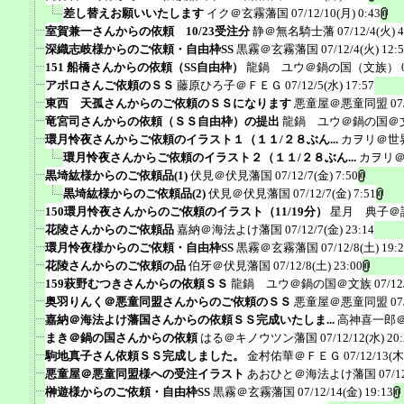
差し替えお願いいたします
イク＠玄霧藩国
07/12/10(月) 0:43
室賀兼一さんからの依頼 10/23受注分
静＠無名騎士藩
07/12/4(火) 4
深織志岐様からのご依頼・自由枠SS
黒霧＠玄霧藩国
07/12/4(火) 12:
151 船橋さんからの依頼（SS自由枠）
龍鍋 ユウ＠鍋の国（文族）
アポロさんご依頼のＳＳ
藤原ひろ子＠ＦＥＧ
07/12/5(水) 17:57
東西 天孤さんからのご依頼のＳＳになります
悪童屋＠悪童同盟
07
竜宮司さんからの依頼（ＳＳ自由枠）の提出
龍鍋 ユウ＠鍋の国＠
環月怜夜さんからご依頼のイラスト１（１１/２８ぶん...
カヲリ＠世
環月怜夜さんからご依頼のイラスト２（１１/２８ぶん...
カヲリ
黒埼紘様からのご依頼品(1)
伏見＠伏見藩国
07/12/7(金) 7:50
黒埼紘様からのご依頼品(2)
伏見＠伏見藩国
07/12/7(金) 7:51
150環月怜夜さんからのご依頼のイラスト（11/19分）
星月 典子＠
花陵さんからのご依頼品
嘉納＠海法よけ藩国
07/12/7(金) 23:14
環月怜夜様からのご依頼・自由枠SS
黒霧＠玄霧藩国
07/12/8(土) 19:
花陵さんからのご依頼の品
伯牙＠伏見藩国
07/12/8(土) 23:00
159萩野むつきさんからの依頼ＳＳ
龍鍋 ユウ＠鍋の国＠文族
07/12
奥羽りんく＠悪童同盟さんからのご依頼のＳＳ
悪童屋＠悪童同盟
07
嘉納＠海法よけ藩国さんからの依頼ＳＳ完成いたしま...
高神喜一郎
まき＠鍋の国さんからの依頼
はる＠キノウツン藩国
07/12/12(水) 20
駒地真子さん依頼ＳＳ完成しました。
金村佑華＠ＦＥＧ
07/12/13(木
悪童屋＠悪童同盟様への受注イラスト
あおひと＠海法よけ藩国
07/1
榊遊様からのご依頼・自由枠SS
黒霧＠玄霧藩国
07/12/14(金) 19:13