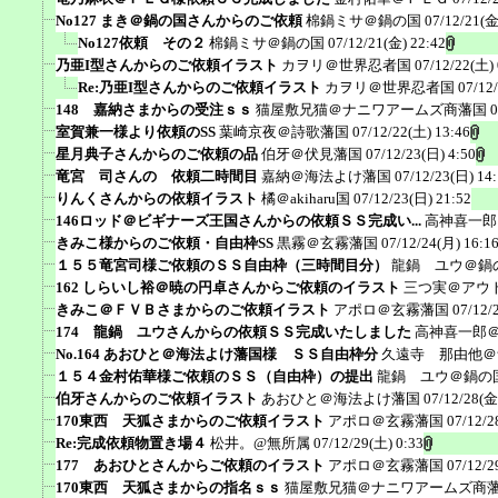
No127 まき＠鍋の国さんからのご依頼
棉鍋ミサ＠鍋の国
07/12/21(金
No127依頼 その２
棉鍋ミサ＠鍋の国
07/12/21(金) 22:42
乃亜I型さんからのご依頼イラスト
カヲリ＠世界忍者国
07/12/22(土) 
Re:乃亜I型さんからのご依頼イラスト
カヲリ＠世界忍者国
07/12
148 嘉納さまからの受注ｓｓ
猫屋敷兄猫＠ナニワアームズ商藩国
0
室賀兼一様より依頼のSS
葉崎京夜＠詩歌藩国
07/12/22(土) 13:46
星月典子さんからのご依頼の品
伯牙＠伏見藩国
07/12/23(日) 4:50
竜宮 司さんの 依頼二時間目
嘉納＠海法よけ藩国
07/12/23(日) 14
りんくさんからの依頼イラスト
橘＠akiharu国
07/12/23(日) 21:52
146ロッド＠ビギナーズ王国さんからの依頼ＳＳ完成い...
高神喜一郎
きみこ様からのご依頼・自由枠SS
黒霧＠玄霧藩国
07/12/24(月) 16:1
１５５竜宮司様ご依頼のＳＳ自由枠（三時間目分）
龍鍋 ユウ＠鍋
162 しらいし裕＠暁の円卓さんからご依頼のイラスト
三つ実＠アウ
きみこ＠ＦＶＢさまからのご依頼イラスト
アポロ＠玄霧藩国
07/12/
174 龍鍋 ユウさんからの依頼ＳＳ完成いたしました
高神喜一郎
No.164 あおひと＠海法よけ藩国様 ＳＳ自由枠分
久遠寺 那由他＠
１５４金村佑華様ご依頼のＳＳ（自由枠）の提出
龍鍋 ユウ＠鍋の
伯牙さんからのご依頼イラスト
あおひと＠海法よけ藩国
07/12/28(金
170東西 天狐さまからのご依頼イラスト
アポロ＠玄霧藩国
07/12/2
Re:完成依頼物置き場４
松井。@無所属
07/12/29(土) 0:33
177 あおひとさんからご依頼のイラスト
アポロ＠玄霧藩国
07/12/2
170東西 天狐さまからの指名ｓｓ
猫屋敷兄猫＠ナニワアームズ商