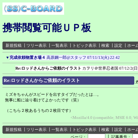
携帯閲覧可能ＵＰ板
新規投稿
┃
ツリー表示
┃
一覧表示
┃
トピック表示
┃
検索
┃
設定
┃
ホー
▼
完成依頼物置き場４
高原鋼一郎@スタッフ
07/11/13(火) 22:42
Re:ロッドさんからご依頼のイラスト
カヲリ＠世界忍者国
07/12/2(日
Re:ロッドさんからご依頼のイラスト
ミズキちゃんがスピードを出すタイプだったとは…。
無事に船に辿り着けてよかったです（笑）
（こちら２枚あるうちの２枚目です）
<Mozilla/4.0 (compatible; MSIE 6.0; 
新規投稿
┃
ツリー表示
┃
一覧表示
┃
トピック表示
┃
検索
┃
設定
┃
ホー
┃
ページ：
記事番号：