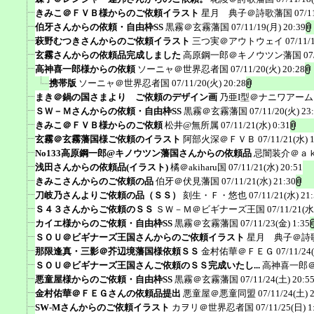
きみこ＠ＦＶＢ様からのご依頼イラスト
星月 典子＠詩歌藩国
07/1
伯牙さんからの依頼・自由枠SS
黒霧＠玄霧藩国
07/11/19(月) 20:39
萩野むつきさんからのご依頼イラスト
三つ実＠アウトウェイ
07/11/
玄霧さんからの依頼品完成しました
高原鋼一郎＠キノウツン藩国
07
高神喜一郎様からの依頼
ソーニャ＠世界忍者国
07/11/20(火) 20:28
携帯版
ソーニャ＠世界忍者国
07/11/20(火) 20:28
まき＠鍋の国さまより ご依頼のデザイン画
乃亜I型＠ナニワアー
ＳＷ－Ｍさんからの依頼・自由枠SS
黒霧＠玄霧藩国
07/11/20(火) 23
きみこ＠ＦＶＢ様からのご依頼
松井@無所属
07/11/21(水) 0:31
玄霧＠玄霧藩国様ご依頼のイラスト
阿部火深＠ＦＶＢ
07/11/21(水) 
No133高原鋼一郎@キノウツン藩国さんからの依頼品
忌闇装介＠ａ
浅田さんからの依頼品(イラスト)
橘＠akiharu国
07/11/21(水) 20:51
きみこさんからのご依頼の品
伯牙＠伏見藩国
07/11/21(水) 21:30
刀岐乃さんよりご依頼の品（ＳＳ）
刻生・Ｆ・悠也
07/11/21(水) 21
Ｓ４３さんからご依頼のＳＳ
ＳＷ－Ｍ＠ビギナーズ王国
07/11/21(水
カイエ様からのご依頼・自由枠SS
黒霧＠玄霧藩国
07/11/23(金) 1:35
ＳＯＵ＠ビギナーズ王国さんからのご依頼イラスト
星月 典子＠詩
那限逢真・三影＠芥辺境藩国様依頼ＳＳ
金村佑華＠ＦＥＧ
07/11/24
ＳＯＵ＠ビギナーズ王国さんご依頼のＳＳ完成いたし...
高神喜一郎
悪童屋様からのご依頼・自由枠SS
黒霧＠玄霧藩国
07/11/24(土) 20:5
金村佑華＠ＦＥＧさんの依頼品提出
悪童屋＠悪童同盟
07/11/24(土) 
SW-Mさんからのご依頼イラスト
カヲリ＠世界忍者国
07/11/25(日) 1