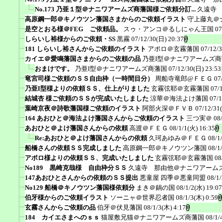
No.173 乃亜１型＠ナニワアームズ商藩国様ご依頼分訂...
久遠寺
高原鋼一郎＠キノウツン藩国さまからのご依頼イラスト
守上藤丸＠
是空とおる様＠FEG ご依頼品。
スゥ・アンコ＠るしにゃん王国
07
しらいし裕様からのご依頼・SS
黒霧
07/12/30(日) 20:37
181 しらいし裕さんからご依頼のイラスト
アポロ＠玄霧藩国
07/12/
カイエ＠愛鳴藩国さまからのご依頼の品
乃亜I型＠ナニワアームズ
おまけです。
乃亜I型＠ナニワアームズ商藩国
07/12/30(日) 23:53
竜宮司様ご依頼のＳＳ自由枠（一時間目分）
周船寺竜郎@ＦＥＧ
07
乃亜I型様よりの依頼ＳＳ、仕上がりました
玄霧弦耶＠玄霧藩国
07/
結城杏 様ご依頼のＳＳが完成いたしました
涼華＠海法よけ藩国
07/1
葉崎京夜＠詩歌藩国様ご依頼のイラスト
阿部火深＠ＦＶＢ
07/12/31
164 あおひと＠海法よけ藩国さんからご依頼のイラスト
三つ実＠
08
あおひと＠よけ藩国さんからの依頼
高渡＠ＦＥＧ
08/1/1(火) 16:35
Re:あおひと＠よけ藩国さんからの依頼
久珂あゆみ＠ＦＥＧ
08/1
船橋さんの依頼ＳＳ完成しました
高原鋼一郎＠キノウツン藩国
08/1
アポロ様よりの依頼ＳＳ、完成いたしました
玄霧弦耶＠玄霧藩国
08
No189 黒崎克哉様 自由枠分ＳＳ
久遠寺 那由他＠ナニワアーム
147あおひとさんからの依頼のＳＳ提出
悪童屋 四季＠悪童同盟
08/1
No129 船橋＠キノウツン藩国様依頼分
まき＠鍋の国
08/1/2(水) 19:07
伯牙様からのご依頼イラスト
ソーニャ＠世界忍者国
08/1/3(木) 0:59
玄霧さんからご依頼の品
伯牙＠伏見藩国
08/1/3(木) 4:17
184 カイエさまへのｓｓ
猫屋敷兄猫＠ナニワアームズ商藩国
08/1/