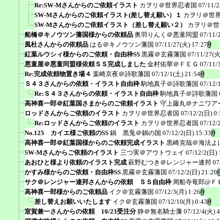
Re:SW-Mさんからのご依頼イラスト
カヲリ＠世界忍者国
07/11/2
SW-Mさんからのご依頼イラスト(差し替え願い）１
カヲリ＠世
SW-Mさんからのご依頼イラスト（差し替え願い２）
カヲリ＠世
船橋＠キノウツン藩国様からの依頼品
奥羽りんく＠悪童同盟
07/11/
風杜さんからの依頼品
はる＠キノウツン藩国
07/11/27(火) 17:27
紅葉ルウシィ様からのご依頼・自由枠SS
黒霧＠玄霧藩国
07/11/27(火
悪童屋＠悪童同盟様依頼ＳＳ完成しました
金村佑華＠ＦＥＧ
07/11/
Re:完成依頼物置き場４
葉崎京夜＠詩歌藩国
07/12/1(土) 21:54
Ｓ４３さんからの依頼・イラスト自由枠
駒地真子＠詩歌藩国
07/12/
Re:Ｓ４３さんからの依頼・イラスト自由枠
駒地真子＠詩歌藩国
高神喜一郎＠紅葉国さまからのご依頼イラスト
守上藤丸＠ナニワア
ロッドさんからご依頼のイラスト
カヲリ＠世界忍者国
07/12/2(日) 0:
Re:ロッドさんからご依頼のイラスト
カヲリ＠世界忍者国
07/12/
No.125 カイエ様ご依頼のSS
鍋 黒兎＠鍋の国
07/12/2(日) 15:33
高神喜一郎＠紅葉国様からのご依頼完成イラスト
黒崎克哉＠海法よ
SW-Mさんからご依頼のイラスト
三つ実＠アウトウェイ
07/12/2(日) 
あおひと様より依頼のイラスト完成
萩野むつき＠レンジャー連邦
07
かすみ様からのご依頼・自由枠SS
黒霧＠玄霧藩国
07/12/2(日) 21:20
サク＠レンジャー連邦さんからの依頼 ＳＳ自由枠
周船寺竜郎@Ｆ
高神喜一郎様からのご依頼品
イク＠玄霧藩国
07/12/3(月) 1:26
差し替えお願いいたします
イク＠玄霧藩国
07/12/10(月) 0:43
室賀兼一さんからの依頼 10/23受注分
静＠無名騎士藩
07/12/4(火) 4