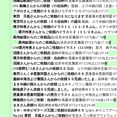
深織志岐様からのご依頼・自由枠SS
黒霧＠玄霧藩国
07/12/4(火) 12:
151 船橋さんからの依頼（SS自由枠）
龍鍋 ユウ＠鍋の国（文族）
アポロさんご依頼のＳＳ
藤原ひろ子＠ＦＥＧ
07/12/5(水) 17:57
東西 天孤さんからのご依頼のＳＳになります
悪童屋＠悪童同盟
07
竜宮司さんからの依頼（ＳＳ自由枠）の提出
龍鍋 ユウ＠鍋の国＠
環月怜夜さんからご依頼のイラスト１（１１/２８ぶん...
カヲリ＠世
環月怜夜さんからご依頼のイラスト２（１１/２８ぶん...
カヲリ
黒埼紘様からのご依頼品(1)
伏見＠伏見藩国
07/12/7(金) 7:50
黒埼紘様からのご依頼品(2)
伏見＠伏見藩国
07/12/7(金) 7:51
150環月怜夜さんからのご依頼のイラスト（11/19分）
星月 典子＠
花陵さんからのご依頼品
嘉納＠海法よけ藩国
07/12/7(金) 23:14
環月怜夜様からのご依頼・自由枠SS
黒霧＠玄霧藩国
07/12/8(土) 19:
花陵さんからのご依頼の品
伯牙＠伏見藩国
07/12/8(土) 23:00
159萩野むつきさんからの依頼ＳＳ
龍鍋 ユウ＠鍋の国＠文族
07/12
奥羽りんく＠悪童同盟さんからのご依頼のＳＳ
悪童屋＠悪童同盟
07
嘉納＠海法よけ藩国さんからの依頼ＳＳ完成いたしま...
高神喜一郎
まき＠鍋の国さんからの依頼
はる＠キノウツン藩国
07/12/12(水) 20
駒地真子さん依頼ＳＳ完成しました。
金村佑華＠ＦＥＧ
07/12/13(木
悪童屋＠悪童同盟様への受注イラスト
あおひと＠海法よけ藩国
07/1
榊遊様からのご依頼・自由枠SS
黒霧＠玄霧藩国
07/12/14(金) 19:13
まきさん依頼SS
風杜神奈＠暁の円卓
07/12/15(土) 0:48
ＳＷ－Ｍ＠ビギナーズ王国ご依頼分自由枠ＳＳ
なゆた＠ナニワアー
No.141 東西 天狐さんからご依頼のイラスト
三つ実＠アウトウェイ