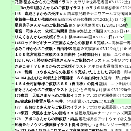
乃亜I型さんからのご依頼イラスト
カヲリ＠世界忍者国
07/12/22(土) 
Re:乃亜I型さんからのご依頼イラスト
カヲリ＠世界忍者国
07/12
148 嘉納さまからの受注ｓｓ
猫屋敷兄猫＠ナニワアームズ商藩国
0
室賀兼一様より依頼のSS
葉崎京夜＠詩歌藩国
07/12/22(土) 13:46
星月典子さんからのご依頼の品
伯牙＠伏見藩国
07/12/23(日) 4:50
竜宮 司さんの 依頼二時間目
嘉納＠海法よけ藩国
07/12/23(日) 14
りんくさんからの依頼イラスト
橘＠akiharu国
07/12/23(日) 21:52
146ロッド＠ビギナーズ王国さんからの依頼ＳＳ完成い...
高神喜一郎
きみこ様からのご依頼・自由枠SS
黒霧＠玄霧藩国
07/12/24(月) 16:1
１５５竜宮司様ご依頼のＳＳ自由枠（三時間目分）
龍鍋 ユウ＠鍋
162 しらいし裕＠暁の円卓さんからご依頼のイラスト
三つ実＠アウ
きみこ＠ＦＶＢさまからのご依頼イラスト
アポロ＠玄霧藩国
07/12/
174 龍鍋 ユウさんからの依頼ＳＳ完成いたしました
高神喜一郎
No.164 あおひと＠海法よけ藩国様 ＳＳ自由枠分
久遠寺 那由他＠
１５４金村佑華様ご依頼のＳＳ（自由枠）の提出
龍鍋 ユウ＠鍋の
伯牙さんからのご依頼イラスト
あおひと＠海法よけ藩国
07/12/28(金
170東西 天狐さまからのご依頼イラスト
アポロ＠玄霧藩国
07/12/2
Re:完成依頼物置き場４
松井。@無所属
07/12/29(土) 0:33
177 あおひとさんからご依頼のイラスト
アポロ＠玄霧藩国
07/12/2
170東西 天狐さまからの指名ｓｓ
猫屋敷兄猫＠ナニワアームズ商
178 アポロさんからの御依頼・納品
癖毛爆男@アウトウェイ@文
船橋＠キノウツン藩国様イラスト提出
萩野むつき＠レンジャー連邦
No.173 乃亜１型＠ナニワアームズ商藩国様ご依頼分自...
久遠寺 那