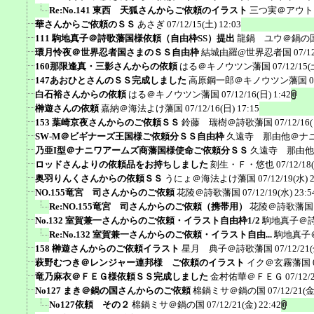
Re:No.141 東西 天狐さんからご依頼のイラスト
三つ実＠アウト
華さんからご依頼のＳＳ
あさぎ
07/12/15(土) 12:03
111 駒地真子＠詩歌藩国様依頼（自由枠SS）提出
龍鍋 ユウ＠鍋の
環月怜夜＠世界忍者国さまのＳＳ自由枠
結城由羅@世界忍者国
07/1
160那限逢真・三影さんからの依頼
はる＠キノウツン藩国
07/12/15(
147あおひとさんのＳＳ完成しました
高原鋼一郎＠キノウツン藩国
0
白石裕さんからの依頼
はる＠キノウツン藩国
07/12/16(日) 1:42
榊遊さんの依頼
嘉納＠海法よけ藩国
07/12/16(日) 17:15
153 葉崎京夜さんからのご依頼ＳＳ
鈴藤 瑞樹＠詩歌藩国
07/12/16
SW-M＠ビギナーズ王国様ご依頼分ＳＳ自由枠
久遠寺 那由他＠ナ
乃亜I型＠ナニワアームズ商藩国様使命ご依頼分ＳＳ
久遠寺 那由他
ロッドさんよりの依頼品をお持ちしました
刻生・Ｆ・悠也
07/12/18
奥羽りんくさんからの依頼ＳＳ
うにょ＠海法よけ藩国
07/12/19(水) 
NO.155竜宮 司さんからのご依頼
花陵＠詩歌藩国
07/12/19(水) 23:5
Re:NO.155竜宮 司さんからのご依頼（携帯用）
花陵＠詩歌藩国
No.132 室賀兼一さんからのご依頼・イラスト自由枠1/2
駒地真子＠
Re:No.132 室賀兼一さんからのご依頼・イラスト自由...
駒地真子
158 榊遊さんからのご依頼イラスト
星月 典子＠詩歌藩国
07/12/21(
萩野むつき＠レンジャー連邦様 ご依頼のイラスト
イク＠玄霧藩国
竜乃麻衣＠ＦＥＧ様依頼ＳＳ完成しました
金村佑華＠ＦＥＧ
07/12/
No127 まき＠鍋の国さんからのご依頼
棉鍋ミサ＠鍋の国
07/12/21(金
No127依頼 その２
棉鍋ミサ＠鍋の国
07/12/21(金) 22:42