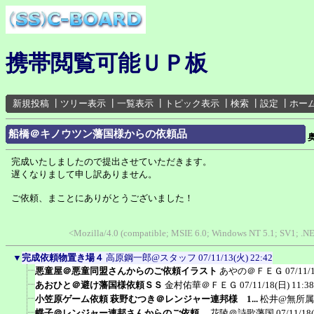
携帯閲覧可能ＵＰ板
新規投稿
┃
ツリー表示
┃
一覧表示
┃
トピック表示
┃
検索
┃
設定
┃
ホー
船橋＠キノウツン藩国様からの依頼品
完成いたしましたので提出させていただきます。
遅くなりまして申し訳ありません。
ご依頼、まことにありがとうございました！
<Mozilla/4.0 (compatible; MSIE 6.0; Windows NT 5.1; SV1; .
▼
完成依頼物置き場４
高原鋼一郎@スタッフ
07/11/13(火) 22:42
悪童屋＠悪童同盟さんからのご依頼イラスト
あやの＠ＦＥＧ
07/11/
あおひと＠避け藩国様依頼ＳＳ
金村佑華＠ＦＥＧ
07/11/18(日) 11:38
小笠原ゲーム依頼 萩野むつき＠レンジャー連邦様 1...
松井@無所属
蝶子＠レンジャー連邦さんからのご依頼。
花陵＠詩歌藩国
07/11/18