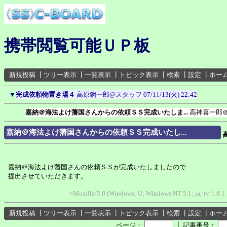
携帯閲覧可能ＵＰ板
新規投稿
┃
ツリー表示
┃
一覧表示
┃
トピック表示
┃
検索
┃
設定
┃
ホー
▼
完成依頼物置き場４
高原鋼一郎@スタッフ
07/11/13(火) 22:42
嘉納＠海法よけ藩国さんからの依頼ＳＳ完成いたしま...
高神喜一郎
嘉納＠海法よけ藩国さんからの依頼ＳＳ完成いたし...
嘉納＠海法よけ藩国さんの依頼ＳＳが完成いたしましたので
提出させていただきます。
<Mozilla/5.0 (Windows; U; Windows NT 5.1; ja; rv:1.8.
新規投稿
┃
ツリー表示
┃
一覧表示
┃
トピック表示
┃
検索
┃
設定
┃
ホー
┃
ページ：
記事番号：