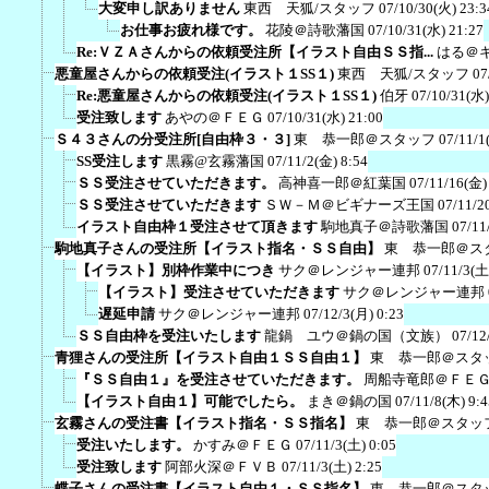
大変申し訳ありません
東西 天狐/スタッフ
07/10/30(火) 23:3
お仕事お疲れ様です。
花陵＠詩歌藩国
07/10/31(水) 21:27
Re:ＶＺＡさんからの依頼受注所【イラスト自由ＳＳ指...
はる＠
悪童屋さんからの依頼受注(イラスト１SS１)
東西 天狐/スタッフ
07
Re:悪童屋さんからの依頼受注(イラスト１SS１)
伯牙
07/10/31(水)
受注致します
あやの＠ＦＥＧ
07/10/31(水) 21:00
Ｓ４３さんの分受注所[自由枠３・３]
東 恭一郎＠スタッフ
07/11/1
SS受注します
黒霧@玄霧藩国
07/11/2(金) 8:54
ＳＳ受注させていただきます。
高神喜一郎＠紅葉国
07/11/16(金)
ＳＳ受注させていただきます
ＳＷ－Ｍ＠ビギナーズ王国
07/11/2
イラスト自由枠１受注させて頂きます
駒地真子＠詩歌藩国
07/11
駒地真子さんの受注所【イラスト指名・ＳＳ自由】
東 恭一郎＠ス
【イラスト】別枠作業中につき
サク＠レンジャー連邦
07/11/3(土
【イラスト】受注させていただきます
サク＠レンジャー連邦
遅延申請
サク＠レンジャー連邦
07/12/3(月) 0:23
ＳＳ自由枠を受注いたします
龍鍋 ユウ＠鍋の国（文族）
07/12
青狸さんの受注所【イラスト自由１ＳＳ自由１】
東 恭一郎＠スタ
『ＳＳ自由１』を受注させていただきます。
周船寺竜郎＠ＦＥ
【イラスト自由１】可能でしたら。
まき＠鍋の国
07/11/8(木) 9:4
玄霧さんの受注書【イラスト指名・ＳＳ指名】
東 恭一郎＠スタッ
受注いたします。
かすみ＠ＦＥＧ
07/11/3(土) 0:05
受注致します
阿部火深＠ＦＶＢ
07/11/3(土) 2:25
蝶子さんの受注書【イラスト自由１・ＳＳ指名】
東 恭一郎＠スタ