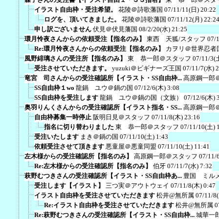
イラスト自由枠・受注希望。
花陵＠詩歌藩国
07/11/11(日) 20:22
ログを、頂いてきました。
花陵＠詩歌藩国
07/11/12(月) 22:2
申し訳ございません
伏見＠伏見藩国
08/2/20(水) 21:25
環月怜夜さんからの依頼受注【指名のみ】
東西 天狐/スタッフ
07/
Re:環月怜夜さんからの依頼受注【指名のみ】
カヲリ＠世界忍者
風野緋璃さんの受注所【指名のみ】
東 恭一郎＠スタッフ
07/11/3(
受注させていただきます。
yuzuki＠ビギナーズ王国
07/11/7(水) 
竜宮 司さんからの受注確認所【イラスト・SS自由枠...
高原鋼一郎
SS自由枠１wo
龍鍋 ユウ＠鍋の国
07/12/6(木) 3:08
SS自由枠を受注します
龍鍋 ユウ＠鍋の国（文族）
07/12/6(木) 
奥羽りんくさんからの受注確認所【イラスト指名・SS...
高原鋼一郎
自由枠募集一時停止
阪明日見＠スタッフ
07/11/8(木) 23:16
指名に切り替わりました
東 恭一郎＠スタッフ
07/11/10(土) 
受注いたします
まき＠鍋の国
07/11/10(土) 1:43
依頼受注させて頂きます
悪童屋＠悪童同盟
07/11/10(土) 11:41
左木様からの受注確認所【指名のみ】
高原鋼一郎＠スタッフ
07/11/
Re:左木様からの受注確認所【指名のみ】
伯牙
07/11/7(水) 7:32
萩野むつきさんの受注確認所【イラスト・SS自由枠あ...
豊国 ミル
受注します【イラスト】
三つ実＠アウトウェイ
07/11/8(木) 0:47
イラスト自由枠を受注させていただきます
松井@無所属
07/11/8
Re:イラスト自由枠を受注させていただきます
松井@無所属
0
Re:萩野むつきさんの受注確認所【イラスト・SS自由枠...
城華一