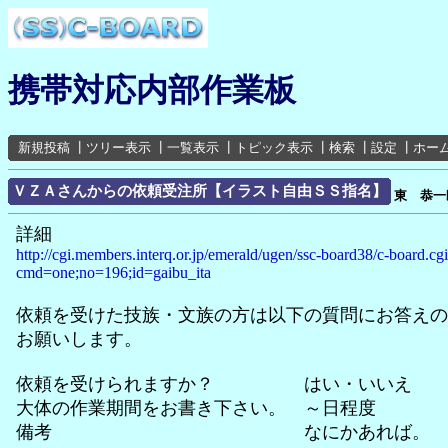
携帯対応内部作業板
新規投稿
┃
ツリー表示
┃
一覧表示
┃
トピック表示
┃
検索
┃
設定
┃
ホー
ＶＺＡさんからの依頼受注所【イラスト自由ＳＳ指名】
東 恭一
詳細
http://cgi.members.interq.or.jp/emerald/ugen/ssc-board38/c-board.cg
cmd=one;no=196;id=gaibu_ita
依頼を受けた技族・文族の方は以下の質問にお答えの
お願いします。
依頼を受けられますか？ はい・いいえ
大体の作業期間をお書き下さい。 ～日程度
備考 なにかあれば。