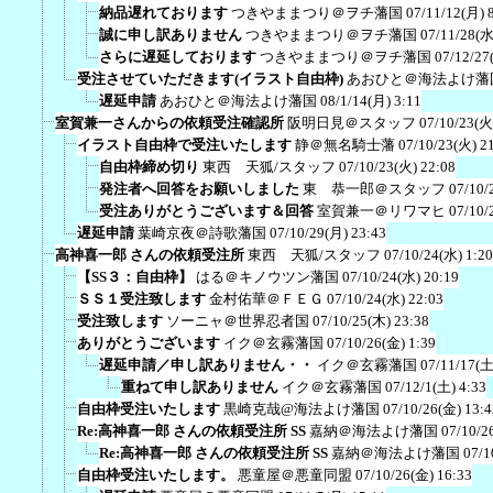
納品遅れております
つきやままつり＠ヲチ藩国
07/11/12(月) 
誠に申し訳ありません
つきやままつり＠ヲチ藩国
07/11/28(水
さらに遅延しております
つきやままつり＠ヲチ藩国
07/12/27
受注させていただきます(イラスト自由枠)
あおひと＠海法よけ藩
遅延申請
あおひと＠海法よけ藩国
08/1/14(月) 3:11
室賀兼一さんからの依頼受注確認所
阪明日見＠スタッフ
07/10/23(火
イラスト自由枠で受注いたします
静＠無名騎士藩
07/10/23(火) 2
自由枠締め切り
東西 天狐/スタッフ
07/10/23(火) 22:08
発注者へ回答をお願いしました
東 恭一郎＠スタッフ
07/10/
受注ありがとうございます＆回答
室賀兼一＠リワマヒ
07/10/
遅延申請
葉崎京夜＠詩歌藩国
07/10/29(月) 23:43
高神喜一郎 さんの依頼受注所
東西 天狐/スタッフ
07/10/24(水) 1:20
【SS３：自由枠】
はる＠キノウツン藩国
07/10/24(水) 20:19
ＳＳ１受注致します
金村佑華＠ＦＥＧ
07/10/24(水) 22:03
受注致します
ソーニャ＠世界忍者国
07/10/25(木) 23:38
ありがとうございます
イク＠玄霧藩国
07/10/26(金) 1:39
遅延申請／申し訳ありません・・
イク＠玄霧藩国
07/11/17(土
重ねて申し訳ありません
イク＠玄霧藩国
07/12/1(土) 4:33
自由枠受注いたします
黒崎克哉@海法よけ藩国
07/10/26(金) 13:4
Re:高神喜一郎 さんの依頼受注所 SS
嘉納＠海法よけ藩国
07/10/2
Re:高神喜一郎 さんの依頼受注所 SS
嘉納＠海法よけ藩国
07/1
自由枠受注いたします。
悪童屋＠悪童同盟
07/10/26(金) 16:33