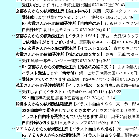
受注いたします
うにょ＠海法避け藩国
07/10/27(土) 20:43
玄霧さんからの依頼受注所【自由枠のみ】
東西 天狐/スタッフ
07/
受注致します
萩野むつき＠レンジャー連邦
07/10/28(日) 10:46
Re:玄霧さんからの依頼受注所【自由枠のみ】
はる＠キノウツン
自由枠終了
阪明日見＠スタッフ
07/10/30(火) 0:19
玄霧さんからの依頼受注所【イラスト１SS１】
東西 天狐/スタッフ
ご依頼ありがとうございます。
忌闇装介＠akiharu国
07/10/29(月)
Re:玄霧さんからの依頼受注所【イラスト１SS１】
青狸＠キノウ
玄霧さんからの依頼受注所【指名のみ絵２文２】
東西 天狐/スタッ
受注
城華一郎＠レンジャー連邦
07/10/28(日) 3:53
Re:玄霧さんからの依頼受注所【指名のみ絵２文２】
まき＠鍋の
イラスト受注します（備考付）
鍋 ヒサ子＠鍋の国
07/10/28(日)
受注させていただきます
高原鋼一郎@キノウツン藩国
07/10/29(
浅田さんからの受注確認所【イラスト指名 ＳＳ自由...
高原鋼一郎
受注します（イラスト）
橘＠akiharu国
07/11/1(木) 5:22
SS・自由枠の受注
黒霧＠玄霧藩国
07/12/4(火) 13:14
船橋さんからの依頼受注確認所【イラスト自由１ＳＳ...
東 恭一郎
SSを自由枠で受注させていただきます
メビウス@海法よけ藩国
0
イラスト自由枠を受注させていただきます
星月 典子＠詩歌藩
自由枠締め切り
阪明日見＠スタッフ
07/11/6(火) 18:29
ＶＺＡさんからの依頼受注所【イラスト自由ＳＳ指名】
東 恭一郎
Re:ＶＺＡさんからの依頼受注所【イラスト自由ＳＳ指...
花陵＠