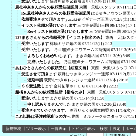
受注いたします
猫野和錆＠玄霧藩国
07/12/30(日) 1:06
風杜神奈さんからの依頼受注確認所
東西 天狐/スタッフ
07/11/11(日
Re:風杜神奈さんからの依頼受注確認所
はる＠キノウツン藩国
07
依頼受注させて頂きます
yuzuki＠ビギナーズ王国
07/12/8(土) 18:
イラスト依頼お受けいたします
三つ実＠羅幻王国
08/1/1(火) 17:1
Re:イラスト依頼お受けいたします
三つ実＠羅幻王国
08/1/8(
127まきさんからの依頼受注【イラスト指名のみ】
東西 天狐/スタ
受注いたします
棉鍋ミサ＠鍋の国
07/11/12(月) 2:13
受注いたします。
乃亜I型＠ナニワアームズ商藩国
07/11/13(火) 6
よろしくおねがいします。
まき＠鍋の国
07/11/13(火) 8:09
完成いたしました。
乃亜I型＠ナニワアームズ商藩国
07/11/2
あおひとさんからの依頼受注【絵指文自】
東西 天狐/スタッフ
07/
受注させて頂きます
萩野むつき＠レンジャー連邦
07/11/12(月) 2
遅延申請
萩野むつき＠レンジャー連邦
07/11/22(木) 20:16
ＳＳ受注致します
金村佑華＠ＦＥＧ
07/11/14(水) 22:23
船橋さんからの依頼受注所【指名のみ】
東西 天狐/スタッフ
07/11
受注いたします
まき＠鍋の国
07/11/14(水) 1:50
申し訳ありませんでした
まき＠鍋の国
07/12/30(日) 3:40
受注させていただきます。
奥羽りんく＠悪童同盟
07/11/14(水) 7
これ以降は受注確認所５の方へ
豊国 ミルメーク＠スタッフ
07/11/
新規投稿
┃
ツリー表示
┃
一覧表示
┃
トピック表示
┃
検索
┃
設定
┃
ホー
┃
ページ：
記事番号：