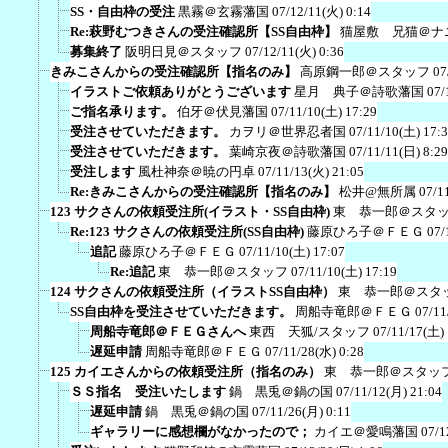
SS・自由枠の受注
黒霧＠玄霧藩国
07/12/11(火) 0:14
Re:萩野むつきさんの受注確認所【SS自由枠】
猫屋敷 兄猫＠ナ
募集終了
阪明日見＠スタッフ
07/12/11(火) 0:36
きみこさんからの受注確認所【指名のみ】
高原鋼一郎＠スタッフ
07
イラストご依頼ありがとうございます
星月 典子＠詩歌藩国
07/
ご指名承ります。
伯牙＠伏見藩国
07/11/10(土) 17:29
受注させていただきます。
カヲリ＠世界忍者国
07/11/10(土) 17:
受注させていただきます。
葉崎京夜＠詩歌藩国
07/11/11(日) 8:29
受注します
風杜神奈＠暁の円卓
07/11/13(火) 21:05
Re:きみこさんからの受注確認所【指名のみ】
松井@無所属
07/1
123 サクさんの依頼受注所(イラスト・SS自由枠)
東 恭一郎＠スタ
Re:123 サクさんの依頼受注所(SS自由枠)
藤原ひろ子＠ＦＥＧ
07/
追記
藤原ひろ子＠ＦＥＧ
07/11/10(土) 17:07
Re:追記
東 恭一郎＠スタッフ
07/11/10(土) 17:19
124 サクさんの依頼受注所（イラストSS自由枠）
東 恭一郎＠スタ
SS自由枠を受注させていただきます。
周船寺竜郎＠ＦＥＧ
07/11
周船寺竜郎＠ＦＥＧさんへ
東西 天狐/スタッフ
07/11/17(土) 
遅延申請
周船寺竜郎＠ＦＥＧ
07/11/28(水) 0:28
125 カイエさんからの依頼受注所（指名のみ）
東 恭一郎＠スタッ
ＳＳ指名 受注いたします
鍋 黒兎＠鍋の国
07/11/12(月) 21:04
遅延申請
鍋 黒兎＠鍋の国
07/11/26(月) 0:11
ギャラリーに感想欄がなかったので；
カイエ＠愛鳴藩国
07/1