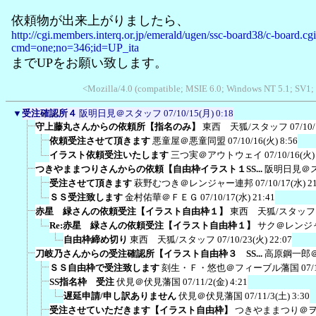
依頼物が出来上がりましたら、
http://cgi.members.interq.or.jp/emerald/ugen/ssc-board38/c-board.cg
cmd=one;no=346;id=UP_ita
までUPをお願い致します。
<Mozilla/4.0 (compatible; MSIE 6.0; Windows NT 5.1; SV1;
▼
受注確認所４
阪明日見＠スタッフ
07/10/15(月) 0:18
守上藤丸さんからの依頼所【指名のみ】
東西 天狐/スタッフ
07/10
依頼受注させて頂きます
悪童屋＠悪童同盟
07/10/16(火) 8:56
イラスト依頼受注いたします
三つ実＠アウトウェイ
07/10/16(火)
つきやままつりさんからの依頼【自由枠イラスト１SS...
阪明日見＠
受注させて頂きます
萩野むつき＠レンジャー連邦
07/10/17(水) 2
ＳＳ受注致します
金村佑華＠ＦＥＧ
07/10/17(水) 21:41
赤星 緑さんの依頼受注【イラスト自由枠１】
東西 天狐/スタッフ
Re:赤星 緑さんの依頼受注【イラスト自由枠１】
サク＠レンジ
自由枠締め切り
東西 天狐/スタッフ
07/10/23(火) 22:07
刀岐乃さんからの受注確認所【イラスト自由枠３ SS...
高原鋼一郎
ＳＳ自由枠で受注致します
刻生・Ｆ・悠也＠フィーブル藩国
07/
SS指名枠 受注
伏見＠伏見藩国
07/11/2(金) 4:21
遅延申請/申し訳ありません
伏見＠伏見藩国
07/11/3(土) 3:30
受注させていただきます【イラスト自由枠】
つきやままつり＠