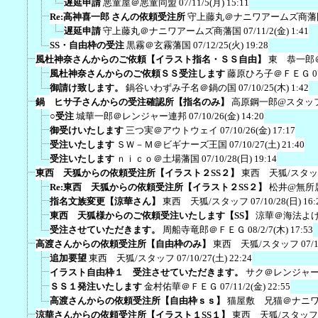
遅延申請
悪童屋＠悪童同盟
07/11/5(月) 15:11
Re:高神喜一郎 さんの依頼受注所
守上藤丸＠ナニワアームズ商藩
遅延申請
守上藤丸＠ナニワアームズ商藩国
07/11/2(金) 1:41
SS・自由枠の受注
黒霧＠玄霧藩国
07/12/25(火) 19:28
風杜神奈さんからのご依頼【イラスト指名・ＳＳ自由】
東 恭一郎
風杜神奈さんからのご依頼ＳＳ受注します
藤原ひろ子＠ＦＥＧ
0
御請け致します。
鍋谷いわずみ子名＠鍋の国
07/10/25(木) 1:42
鍋 ヒサ子さんからの受注確認所【指名のみ】
高原鋼一郎@スタッ
○受注
城華一郎＠レンジャー連邦
07/10/26(金) 14:20
御受けいたします
三つ実＠アウトウェイ
07/10/26(金) 17:17
受注いたします
ＳＷ－Ｍ＠ビギナーズ王国
07/10/27(土) 21:40
受注いたします
ｎｉｃｏ＠土場藩国
07/10/28(日) 19:14
東西 天狐からの依頼受注所【イラスト２SS２】
東西 天狐/スタ
Re:東西 天狐からの依頼受注所【イラスト２SS２】
松井@無所
指名文族変更【涼華さん】
東西 天狐/スタッフ
07/10/28(日) 16:
東西 天狐様からのご依頼受注いたします【SS】
涼華＠海法よ
受注させていただきます。
周船寺竜郎＠ＦＥＧ
08/2/7(木) 17:53
高渡さんからの依頼受注所【自由枠のみ】
東西 天狐/スタッフ
07/
追加要望
東西 天狐/スタッフ
07/10/27(土) 22:24
イラスト自由枠１ 受注させていただきます。
サク＠レンジャ
ＳＳ１発注いたします
金村佑華＠ＦＥＧ
07/11/2(金) 22:55
高渡さんからの依頼受注所【自由枠ｓｓ】
猫屋敷 兄猫＠ナニ
涼華さんからの依頼受注所【イラスト１SS１】
東西 天狐/スタッフ