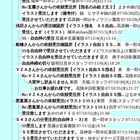
受注
城華一郎＠レンジャー連邦
07/10/28(日) 3:53
Re:玄霧さんからの依頼受注所【指名のみ絵２文２】
まき＠鍋の
イラスト受注します（備考付）
鍋 ヒサ子＠鍋の国
07/10/28(日)
受注させていただきます
高原鋼一郎@キノウツン藩国
07/10/29(
浅田さんからの受注確認所【イラスト指名 ＳＳ自由...
高原鋼一郎
受注します（イラスト）
橘＠akiharu国
07/11/1(木) 5:22
SS・自由枠の受注
黒霧＠玄霧藩国
07/12/4(火) 13:14
船橋さんからの依頼受注確認所【イラスト自由１ＳＳ...
東 恭一郎
SSを自由枠で受注させていただきます
メビウス@海法よけ藩国
0
イラスト自由枠を受注させていただきます
星月 典子＠詩歌藩
自由枠締め切り
阪明日見＠スタッフ
07/11/6(火) 18:29
ＶＺＡさんからの依頼受注所【イラスト自由ＳＳ指名】
東 恭一郎
Re:ＶＺＡさんからの依頼受注所【イラスト自由ＳＳ指...
花陵＠
大変申し訳ありません
東西 天狐/スタッフ
07/10/30(火) 23:3
お仕事お疲れ様です。
花陵＠詩歌藩国
07/10/31(水) 21:27
Re:ＶＺＡさんからの依頼受注所【イラスト自由ＳＳ指...
はる＠
悪童屋さんからの依頼受注(イラスト１SS１)
東西 天狐/スタッフ
07
Re:悪童屋さんからの依頼受注(イラスト１SS１)
伯牙
07/10/31(水)
受注致します
あやの＠ＦＥＧ
07/10/31(水) 21:00
Ｓ４３さんの分受注所[自由枠３・３]
東 恭一郎＠スタッフ
07/11/1
SS受注します
黒霧@玄霧藩国
07/11/2(金) 8:54
ＳＳ受注させていただきます。
高神喜一郎＠紅葉国
07/11/16(金)
ＳＳ受注させていただきます
ＳＷ－Ｍ＠ビギナーズ王国
07/11/2