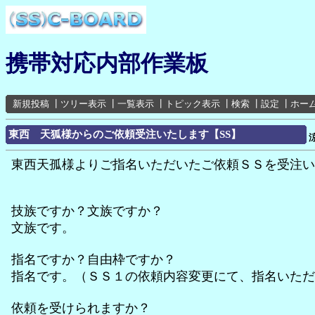
携帯対応内部作業板
新規投稿
┃
ツリー表示
┃
一覧表示
┃
トピック表示
┃
検索
┃
設定
┃
ホー
東西 天狐様からのご依頼受注いたします【SS】
東西天孤様よりご指名いただいたご依頼ＳＳを受注い
技族ですか？文族ですか？
文族です。
指名ですか？自由枠ですか？
指名です。（ＳＳ１の依頼内容変更にて、指名いただ
依頼を受けられますか？