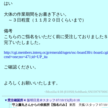
はい
大体の作業期間をお書き下さい。
～３日程度（１１月２０日くらいまで）
備考
こちらのご指名をいただく前に受注しておりましたＳ
完了いたしました。
http://cgi.members.interq.or.jp/emerald/ugen/ssc-board38/c-board.cg
cmd=one;no=471;id=UP_ita
ご確認ください。
よろしくお願いいたします。
<Mozilla/4.08 (810SH;SoftBank;SN35979700032
▼
受注確認所４
阪明日見＠スタッフ
07/10/15(月) 0:18
守上藤丸さんからの依頼所【指名のみ】
東西 天狐/スタッフ
07/10