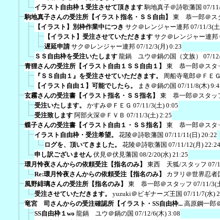
イラスト自由枠１受注させて頂きます
駒地真子＠詩歌藩国
07/11
駒地真子さんの受注所【イラスト指名・ＳＳ自由】
東 恭一郎＠ス
【イラスト】別枠作業中につき
サク＠レンジャー連邦
07/11/3(土
【イラスト】受注させていただきます
サク＠レンジャー連邦
遅延申請
サク＠レンジャー連邦
07/12/3(月) 0:23
ＳＳ自由枠を受注いたします
龍鍋 ユウ＠鍋の国（文族）
07/12
青狸さんの受注所【イラスト自由１ＳＳ自由１】
東 恭一郎＠スタ
『ＳＳ自由１』を受注させていただきます。
周船寺竜郎＠ＦＥ
【イラスト自由１】可能でしたら。
まき＠鍋の国
07/11/8(木) 9:4
玄霧さんの受注書【イラスト指名・ＳＳ指名】
東 恭一郎＠スタッ
受注いたします。
かすみ＠ＦＥＧ
07/11/3(土) 0:05
受注致します
阿部火深＠ＦＶＢ
07/11/3(土) 2:25
蝶子さんの受注書【イラスト自由１・ＳＳ指名】
東 恭一郎＠スタ
イラスト自由枠・受注希望。
花陵＠詩歌藩国
07/11/11(日) 20:22
ログを、頂いてきました。
花陵＠詩歌藩国
07/11/12(月) 22:2
申し訳ございません
伏見＠伏見藩国
08/2/20(水) 21:25
環月怜夜さんからの依頼受注【指名のみ】
東西 天狐/スタッフ
07/
Re:環月怜夜さんからの依頼受注【指名のみ】
カヲリ＠世界忍者
風野緋璃さんの受注所【指名のみ】
東 恭一郎＠スタッフ
07/11/3(
受注させていただきます。
yuzuki＠ビギナーズ王国
07/11/7(水) 
竜宮 司さんからの受注確認所【イラスト・SS自由枠...
高原鋼一郎
SS自由枠１wo
龍鍋 ユウ＠鍋の国
07/12/6(木) 3:08