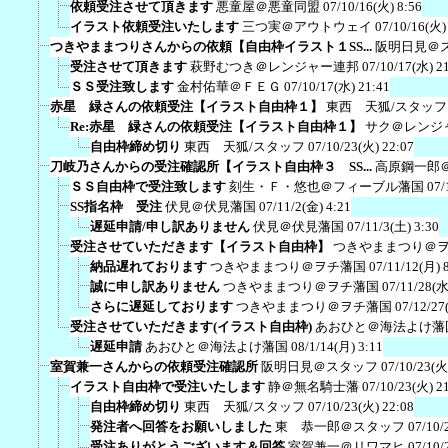
依頼受注させて頂きます
悪童屋＠悪童同盟
07/10/16(火) 8:56
イラスト依頼受注いたします
三つ実＠アウトウェイ
07/10/16(火)
つきやままつりさんからの依頼【自由枠イラスト１SS...
阪明日見＠
受注させて頂きます
萩野むつき＠レンジャー連邦
07/10/17(水) 2
ＳＳ受注致します
金村佑華＠ＦＥＧ
07/10/17(水) 21:41
赤星 緑さんの依頼受注【イラスト自由枠１】
東西 天狐/スタッフ
Re:赤星 緑さんの依頼受注【イラスト自由枠１】
サク＠レンジ
自由枠締め切り
東西 天狐/スタッフ
07/10/23(火) 22:07
刀岐乃さんからの受注確認所【イラスト自由枠３ SS...
高原鋼一郎
ＳＳ自由枠で受注致します
刻生・Ｆ・悠也＠フィーブル藩国
07/
SS指名枠 受注
伏見＠伏見藩国
07/11/2(金) 4:21
遅延申請/申し訳ありません
伏見＠伏見藩国
07/11/3(土) 3:30
受注させていただきます【イラスト自由枠】
つきやままつり＠
納品遅れております
つきやままつり＠ヲチ藩国
07/11/12(月) 
誠に申し訳ありません
つきやままつり＠ヲチ藩国
07/11/28(水
さらに遅延しております
つきやままつり＠ヲチ藩国
07/12/27
受注させていただきます(イラスト自由枠)
あおひと＠海法よけ藩
遅延申請
あおひと＠海法よけ藩国
08/1/14(月) 3:11
室賀兼一さんからの依頼受注確認所
阪明日見＠スタッフ
07/10/23(火
イラスト自由枠で受注いたします
静＠無名騎士藩
07/10/23(火) 2
自由枠締め切り
東西 天狐/スタッフ
07/10/23(火) 22:08
発注者へ回答をお願いしました
東 恭一郎＠スタッフ
07/10/
受注ありがとうございます＆回答
室賀兼一＠リワマヒ
07/10/