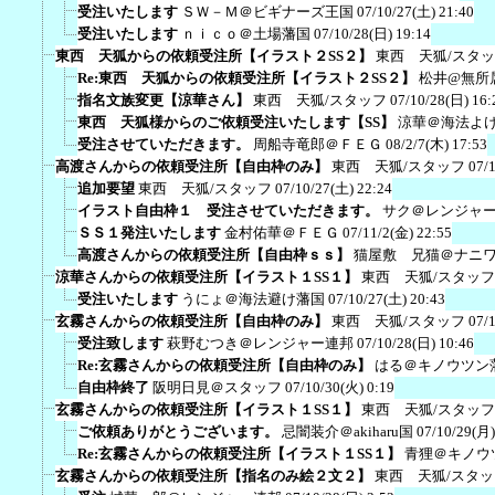
受注いたします
ＳＷ－Ｍ＠ビギナーズ王国
07/10/27(土) 21:40
受注いたします
ｎｉｃｏ＠土場藩国
07/10/28(日) 19:14
東西 天狐からの依頼受注所【イラスト２SS２】
東西 天狐/スタ
Re:東西 天狐からの依頼受注所【イラスト２SS２】
松井@無所
指名文族変更【涼華さん】
東西 天狐/スタッフ
07/10/28(日) 16:
東西 天狐様からのご依頼受注いたします【SS】
涼華＠海法よ
受注させていただきます。
周船寺竜郎＠ＦＥＧ
08/2/7(木) 17:53
高渡さんからの依頼受注所【自由枠のみ】
東西 天狐/スタッフ
07/
追加要望
東西 天狐/スタッフ
07/10/27(土) 22:24
イラスト自由枠１ 受注させていただきます。
サク＠レンジャ
ＳＳ１発注いたします
金村佑華＠ＦＥＧ
07/11/2(金) 22:55
高渡さんからの依頼受注所【自由枠ｓｓ】
猫屋敷 兄猫＠ナニ
涼華さんからの依頼受注所【イラスト１SS１】
東西 天狐/スタッフ
受注いたします
うにょ＠海法避け藩国
07/10/27(土) 20:43
玄霧さんからの依頼受注所【自由枠のみ】
東西 天狐/スタッフ
07/
受注致します
萩野むつき＠レンジャー連邦
07/10/28(日) 10:46
Re:玄霧さんからの依頼受注所【自由枠のみ】
はる＠キノウツン
自由枠終了
阪明日見＠スタッフ
07/10/30(火) 0:19
玄霧さんからの依頼受注所【イラスト１SS１】
東西 天狐/スタッフ
ご依頼ありがとうございます。
忌闇装介＠akiharu国
07/10/29(月)
Re:玄霧さんからの依頼受注所【イラスト１SS１】
青狸＠キノウ
玄霧さんからの依頼受注所【指名のみ絵２文２】
東西 天狐/スタッ