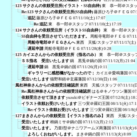
123 サクさんの依頼受注所(イラスト・SS自由枠)
東 恭一郎＠スタ
Re:123 サクさんの依頼受注所(SS自由枠)
藤原ひろ子＠ＦＥＧ
07/
追記
藤原ひろ子＠ＦＥＧ
07/11/10(土) 17:07
Re:追記
東 恭一郎＠スタッフ
07/11/10(土) 17:19
124 サクさんの依頼受注所（イラストSS自由枠）
東 恭一郎＠スタ
SS自由枠を受注させていただきます。
周船寺竜郎＠ＦＥＧ
07/11
周船寺竜郎＠ＦＥＧさんへ
東西 天狐/スタッフ
07/11/17(土) 
遅延申請
周船寺竜郎＠ＦＥＧ
07/11/28(水) 0:28
125 カイエさんからの依頼受注所（指名のみ）
東 恭一郎＠スタッ
ＳＳ指名 受注いたします
鍋 黒兎＠鍋の国
07/11/12(月) 21:04
遅延申請
鍋 黒兎＠鍋の国
07/11/26(月) 0:11
ギャラリーに感想欄がなかったので；
カイエ＠愛鳴藩国
07/1
受注いたします
猫野和錆＠玄霧藩国
07/12/30(日) 1:06
風杜神奈さんからの依頼受注確認所
東西 天狐/スタッフ
07/11/11(日
Re:風杜神奈さんからの依頼受注確認所
はる＠キノウツン藩国
07
依頼受注させて頂きます
yuzuki＠ビギナーズ王国
07/12/8(土) 18:
イラスト依頼お受けいたします
三つ実＠羅幻王国
08/1/1(火) 17:1
Re:イラスト依頼お受けいたします
三つ実＠羅幻王国
08/1/8(
127まきさんからの依頼受注【イラスト指名のみ】
東西 天狐/スタ
受注いたします
棉鍋ミサ＠鍋の国
07/11/12(月) 2:13
受注いたします。
乃亜I型＠ナニワアームズ商藩国
07/11/13(火) 6
よろしくおねがいします。
まき＠鍋の国
07/11/13(火) 8:09