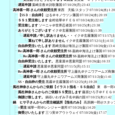
遅延申請
葉崎京夜＠詩歌藩国
07/10/29(月) 23:43
高神喜一郎 さんの依頼受注所
東西 天狐/スタッフ
07/10/24(水) 1:20
【SS３：自由枠】
はる＠キノウツン藩国
07/10/24(水) 20:19
ＳＳ１受注致します
金村佑華＠ＦＥＧ
07/10/24(水) 22:03
受注致します
ソーニャ＠世界忍者国
07/10/25(木) 23:38
ありがとうございます
イク＠玄霧藩国
07/10/26(金) 1:39
遅延申請／申し訳ありません・・
イク＠玄霧藩国
07/11/17(土
重ねて申し訳ありません
イク＠玄霧藩国
07/12/1(土) 4:33
自由枠受注いたします
黒崎克哉@海法よけ藩国
07/10/26(金) 13:4
Re:高神喜一郎 さんの依頼受注所 SS
嘉納＠海法よけ藩国
07/10/2
Re:高神喜一郎 さんの依頼受注所 SS
嘉納＠海法よけ藩国
07/1
自由枠受注いたします。
悪童屋＠悪童同盟
07/10/26(金) 16:33
遅延申請
悪童屋＠悪童同盟
07/11/5(月) 15:11
Re:高神喜一郎 さんの依頼受注所
守上藤丸＠ナニワアームズ商藩
遅延申請
守上藤丸＠ナニワアームズ商藩国
07/11/2(金) 1:41
SS・自由枠の受注
黒霧＠玄霧藩国
07/12/25(火) 19:28
風杜神奈さんからのご依頼【イラスト指名・ＳＳ自由】
東 恭一郎
風杜神奈さんからのご依頼ＳＳ受注します
藤原ひろ子＠ＦＥＧ
0
御請け致します。
鍋谷いわずみ子名＠鍋の国
07/10/25(木) 1:42
鍋 ヒサ子さんからの受注確認所【指名のみ】
高原鋼一郎@スタッ
○受注
城華一郎＠レンジャー連邦
07/10/26(金) 14:20
御受けいたします
三つ実＠アウトウェイ
07/10/26(金) 17:17