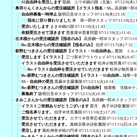
SS自由枠を受注します
龍鍋 ユウ＠鍋の国（文族）
07/12/6(木) 
奥羽りんくさんからの受注確認所【イラスト指名・SS...
高原鋼一郎
自由枠募集一時停止
阪明日見＠スタッフ
07/11/8(木) 23:16
指名に切り替わりました
東 恭一郎＠スタッフ
07/11/10(土) 
受注いたします
まき＠鍋の国
07/11/10(土) 1:43
依頼受注させて頂きます
悪童屋＠悪童同盟
07/11/10(土) 11:41
左木様からの受注確認所【指名のみ】
高原鋼一郎＠スタッフ
07/11/
Re:左木様からの受注確認所【指名のみ】
伯牙
07/11/7(水) 7:32
萩野むつきさんの受注確認所【イラスト・SS自由枠あ...
豊国 ミル
受注します【イラスト】
三つ実＠アウトウェイ
07/11/8(木) 0:47
イラスト自由枠を受注させていただきます
松井@無所属
07/11/8
Re:イラスト自由枠を受注させていただきます
松井@無所属
0
Re:萩野むつきさんの受注確認所【イラスト・SS自由枠...
城華一
SS・自由枠の受注
黒霧＠玄霧藩国
07/12/11(火) 0:14
Re:萩野むつきさんの受注確認所【SS自由枠】
猫屋敷 兄猫＠ナ
募集終了
阪明日見＠スタッフ
07/12/11(火) 0:36
きみこさんからの受注確認所【指名のみ】
高原鋼一郎＠スタッフ
07
イラストご依頼ありがとうございます
星月 典子＠詩歌藩国
07/
ご指名承ります。
伯牙＠伏見藩国
07/11/10(土) 17:29
受注させていただきます。
カヲリ＠世界忍者国
07/11/10(土) 17:
受注させていただきます。
葉崎京夜＠詩歌藩国
07/11/11(日) 8:29
受注します
風杜神奈＠暁の円卓
07/11/13(火) 21:05
Re:きみこさんからの受注確認所【指名のみ】
松井@無所属
07/1