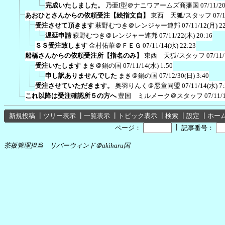
完成いたしました。
乃亜I型＠ナニワアームズ商藩国
07/11/2
あおひとさんからの依頼受注【絵指文自】
東西 天狐/スタッフ
07/
受注させて頂きます
萩野むつき＠レンジャー連邦
07/11/12(月) 2
遅延申請
萩野むつき＠レンジャー連邦
07/11/22(木) 20:16
ＳＳ受注致します
金村佑華＠ＦＥＧ
07/11/14(水) 22:23
船橋さんからの依頼受注所【指名のみ】
東西 天狐/スタッフ
07/11
受注いたします
まき＠鍋の国
07/11/14(水) 1:50
申し訳ありませんでした
まき＠鍋の国
07/12/30(日) 3:40
受注させていただきます。
奥羽りんく＠悪童同盟
07/11/14(水) 7
これ以降は受注確認所５の方へ
豊国 ミルメーク＠スタッフ
07/11/
新規投稿
┃
ツリー表示
┃
一覧表示
┃
トピック表示
┃
検索
┃
設定
┃
ホー
┃
ページ：
記事番号：
茶板管理担当 リバーウィンド＠akiharu国