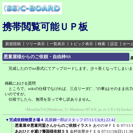
携帯閲覧可能ＵＰ板
新規投稿
┃
ツリー表示
┃
一覧表示
┃
トピック表示
┃
検索
┃
設定
┃
ホー
悪童屋様からのご依頼・自由枠SS
完成したのでtxt形式にてアップロードします。少々長くなってしまいま
掲載における質問
ところで。wikiの仕様でなければ、三点リーダ("…"の事)はそのまま出
いのですが。
仕様でしたら、無理を言って申し訳ありません。
<Mozilla/5.0 (Windows; U; Windows NT 6.0; ja; rv:1.8.1.9) Geck
▼
完成依頼物置き場４
高原鋼一郎@スタッフ
07/11/13(火) 22:42
悪童屋＠悪童同盟さんからのご依頼イラスト
あやの＠ＦＥＧ
07/11/
あおひと＠避け藩国様依頼ＳＳ
金村佑華＠ＦＥＧ
07/11/18(日) 11:38