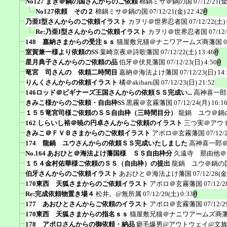
No127 まき＠鍋の国さんからのご依頼
棉鍋ミサ＠鍋の国
07/12/21(金
No127依頼 その２
棉鍋ミサ＠鍋の国
07/12/21(金) 22:42
乃亜I型さんからのご依頼イラスト
カヲリ＠世界忍者国
07/12/22(土) 
Re:乃亜I型さんからのご依頼イラスト
カヲリ＠世界忍者国
07/12
148 嘉納さまからの受注ｓｓ
猫屋敷兄猫＠ナニワアームズ商藩国
0
室賀兼一様より依頼のSS
葉崎京夜＠詩歌藩国
07/12/22(土) 13:46
星月典子さんからのご依頼の品
伯牙＠伏見藩国
07/12/23(日) 4:50
竜宮 司さんの 依頼二時間目
嘉納＠海法よけ藩国
07/12/23(日) 14
りんくさんからの依頼イラスト
橘＠akiharu国
07/12/23(日) 21:52
146ロッド＠ビギナーズ王国さんからの依頼ＳＳ完成い...
高神喜一郎
きみこ様からのご依頼・自由枠SS
黒霧＠玄霧藩国
07/12/24(月) 16:1
１５５竜宮司様ご依頼のＳＳ自由枠（三時間目分）
龍鍋 ユウ＠鍋
162 しらいし裕＠暁の円卓さんからご依頼のイラスト
三つ実＠アウ
きみこ＠ＦＶＢさまからのご依頼イラスト
アポロ＠玄霧藩国
07/12/
174 龍鍋 ユウさんからの依頼ＳＳ完成いたしました
高神喜一郎
No.164 あおひと＠海法よけ藩国様 ＳＳ自由枠分
久遠寺 那由他＠
１５４金村佑華様ご依頼のＳＳ（自由枠）の提出
龍鍋 ユウ＠鍋の
伯牙さんからのご依頼イラスト
あおひと＠海法よけ藩国
07/12/28(金
170東西 天狐さまからのご依頼イラスト
アポロ＠玄霧藩国
07/12/2
Re:完成依頼物置き場４
松井。@無所属
07/12/29(土) 0:33
177 あおひとさんからご依頼のイラスト
アポロ＠玄霧藩国
07/12/2
170東西 天狐さまからの指名ｓｓ
猫屋敷兄猫＠ナニワアームズ商
178 アポロさんからの御依頼・納品
癖毛爆男@アウトウェイ@文