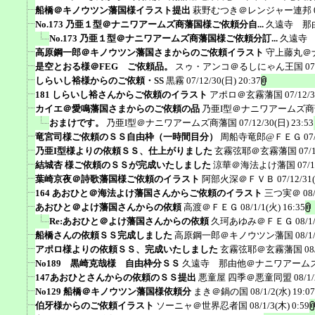
船橋＠キノウツン藩国様イラスト提出
萩野むつき＠レンジャー連邦
No.173 乃亜１型＠ナニワアームズ商藩国様ご依頼分自...
久遠寺 那
No.173 乃亜１型＠ナニワアームズ商藩国様ご依頼分訂...
久遠寺
高原鋼一郎＠キノウツン藩国さまからのご依頼イラスト
守上藤丸＠
是空とおる様＠FEG ご依頼品。
スゥ・アンコ＠るしにゃん王国
07
しらいし裕様からのご依頼・SS
黒霧
07/12/30(日) 20:37
181 しらいし裕さんからご依頼のイラスト
アポロ＠玄霧藩国
07/12/
カイエ＠愛鳴藩国さまからのご依頼の品
乃亜I型＠ナニワアームズ
おまけです。
乃亜I型＠ナニワアームズ商藩国
07/12/30(日) 23:53
竜宮司様ご依頼のＳＳ自由枠（一時間目分）
周船寺竜郎@ＦＥＧ
07
乃亜I型様よりの依頼ＳＳ、仕上がりました
玄霧弦耶＠玄霧藩国
07/
結城杏 様ご依頼のＳＳが完成いたしました
涼華＠海法よけ藩国
07/1
葉崎京夜＠詩歌藩国様ご依頼のイラスト
阿部火深＠ＦＶＢ
07/12/31
164 あおひと＠海法よけ藩国さんからご依頼のイラスト
三つ実＠
08
あおひと＠よけ藩国さんからの依頼
高渡＠ＦＥＧ
08/1/1(火) 16:35
Re:あおひと＠よけ藩国さんからの依頼
久珂あゆみ＠ＦＥＧ
08/1
船橋さんの依頼ＳＳ完成しました
高原鋼一郎＠キノウツン藩国
08/1
アポロ様よりの依頼ＳＳ、完成いたしました
玄霧弦耶＠玄霧藩国
08
No189 黒崎克哉様 自由枠分ＳＳ
久遠寺 那由他＠ナニワアーム
147あおひとさんからの依頼のＳＳ提出
悪童屋 四季＠悪童同盟
08/1
No129 船橋＠キノウツン藩国様依頼分
まき＠鍋の国
08/1/2(水) 19:07
伯牙様からのご依頼イラスト
ソーニャ＠世界忍者国
08/1/3(木) 0:59