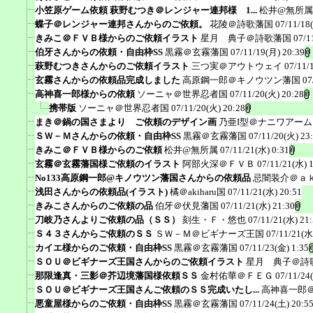
小笠原ゲーム依頼 萩野むつき＠レンジャー連邦様 1...
松井@無所属
蝶子＠レンジャー連邦さんからのご依頼。
花陵＠詩歌藩国
07/11/18
きみこ＠ＦＶＢ様からのご依頼イラスト
星月 典子＠詩歌藩国
07/1
伯牙さんからの依頼・自由枠SS
黒霧＠玄霧藩国
07/11/19(月) 20:39
萩野むつきさんからのご依頼イラスト
三つ実＠アウトウェイ
07/11/
玄霧さんからの依頼品完成しました
高原鋼一郎＠キノウツン藩国
07
高神喜一郎様からの依頼
ソーニャ＠世界忍者国
07/11/20(火) 20:28
携帯版
ソーニャ＠世界忍者国
07/11/20(火) 20:28
まき＠鍋の国さまより ご依頼のデザイン画
乃亜I型＠ナニワアー
ＳＷ－Ｍさんからの依頼・自由枠SS
黒霧＠玄霧藩国
07/11/20(火) 23
きみこ＠ＦＶＢ様からのご依頼
松井@無所属
07/11/21(水) 0:31
玄霧＠玄霧藩国様ご依頼のイラスト
阿部火深＠ＦＶＢ
07/11/21(水) 
No133高原鋼一郎@キノウツン藩国さんからの依頼品
忌闇装介＠ａ
浅田さんからの依頼品(イラスト)
橘＠akiharu国
07/11/21(水) 20:51
きみこさんからのご依頼の品
伯牙＠伏見藩国
07/11/21(水) 21:30
刀岐乃さんよりご依頼の品（ＳＳ）
刻生・Ｆ・悠也
07/11/21(水) 21
Ｓ４３さんからご依頼のＳＳ
ＳＷ－Ｍ＠ビギナーズ王国
07/11/21(水
カイエ様からのご依頼・自由枠SS
黒霧＠玄霧藩国
07/11/23(金) 1:35
ＳＯＵ＠ビギナーズ王国さんからのご依頼イラスト
星月 典子＠詩
那限逢真・三影＠芥辺境藩国様依頼ＳＳ
金村佑華＠ＦＥＧ
07/11/24
ＳＯＵ＠ビギナーズ王国さんご依頼のＳＳ完成いたし...
高神喜一郎
悪童屋様からのご依頼・自由枠SS
黒霧＠玄霧藩国
07/11/24(土) 20:5