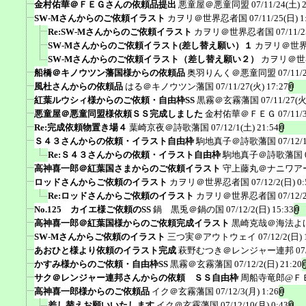
金村佑華＠ＦＥＧさんの依頼品提出
悪童屋＠悪童同盟
07/11/24(土) 
SW-Mさんからのご依頼イラスト
カヲリ＠世界忍者国
07/11/25(日) 1
Re:SW-Mさんからのご依頼イラスト
カヲリ＠世界忍者国
07/11/2
SW-Mさんからのご依頼イラスト(差し替え願い）１
カヲリ＠世
SW-Mさんからのご依頼イラスト（差し替え願い２）
カヲリ＠世
船橋＠キノウツン藩国様からの依頼品
奥羽りんく＠悪童同盟
07/11/
風杜さんからの依頼品
はる＠キノウツン藩国
07/11/27(火) 17:27
紅葉ルウシィ様からのご依頼・自由枠SS
黒霧＠玄霧藩国
07/11/27(火
悪童屋＠悪童同盟様依頼ＳＳ完成しました
金村佑華＠ＦＥＧ
07/11/
Re:完成依頼物置き場４
葉崎京夜＠詩歌藩国
07/12/1(土) 21:54
Ｓ４３さんからの依頼・イラスト自由枠
駒地真子＠詩歌藩国
07/12/
Re:Ｓ４３さんからの依頼・イラスト自由枠
駒地真子＠詩歌藩国
高神喜一郎＠紅葉国さまからのご依頼イラスト
守上藤丸＠ナニワア
ロッドさんからご依頼のイラスト
カヲリ＠世界忍者国
07/12/2(日) 0:
Re:ロッドさんからご依頼のイラスト
カヲリ＠世界忍者国
07/12/
No.125 カイエ様ご依頼のSS
鍋 黒兎＠鍋の国
07/12/2(日) 15:33
高神喜一郎＠紅葉国様からのご依頼完成イラスト
黒崎克哉＠海法よ
SW-Mさんからご依頼のイラスト
三つ実＠アウトウェイ
07/12/2(日) 
あおひと様より依頼のイラスト完成
萩野むつき＠レンジャー連邦
07
かすみ様からのご依頼・自由枠SS
黒霧＠玄霧藩国
07/12/2(日) 21:20
サク＠レンジャー連邦さんからの依頼 ＳＳ自由枠
周船寺竜郎@Ｆ
高神喜一郎様からのご依頼品
イク＠玄霧藩国
07/12/3(月) 1:26
差し替えお願いいたします
イク＠玄霧藩国
07/12/10(月) 0:43