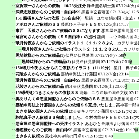
室賀兼一さんからの依頼 10/23受注分
静＠無名騎士藩
07/12/4(火) 4
深織志岐様からのご依頼・自由枠SS
黒霧＠玄霧藩国
07/12/4(火) 12:
151 船橋さんからの依頼（SS自由枠）
龍鍋 ユウ＠鍋の国（文族）
アポロさんご依頼のＳＳ
藤原ひろ子＠ＦＥＧ
07/12/5(水) 17:57
東西 天孤さんからのご依頼のＳＳになります
悪童屋＠悪童同盟
07
竜宮司さんからの依頼（ＳＳ自由枠）の提出
龍鍋 ユウ＠鍋の国＠
環月怜夜さんからご依頼のイラスト１（１１/２８ぶん...
カヲリ＠世
環月怜夜さんからご依頼のイラスト２（１１/２８ぶん...
カヲリ
黒埼紘様からのご依頼品(1)
伏見＠伏見藩国
07/12/7(金) 7:50
黒埼紘様からのご依頼品(2)
伏見＠伏見藩国
07/12/7(金) 7:51
150環月怜夜さんからのご依頼のイラスト（11/19分）
星月 典子＠
花陵さんからのご依頼品
嘉納＠海法よけ藩国
07/12/7(金) 23:14
環月怜夜様からのご依頼・自由枠SS
黒霧＠玄霧藩国
07/12/8(土) 19:
花陵さんからのご依頼の品
伯牙＠伏見藩国
07/12/8(土) 23:00
159萩野むつきさんからの依頼ＳＳ
龍鍋 ユウ＠鍋の国＠文族
07/12
奥羽りんく＠悪童同盟さんからのご依頼のＳＳ
悪童屋＠悪童同盟
07
嘉納＠海法よけ藩国さんからの依頼ＳＳ完成いたしま...
高神喜一郎
まき＠鍋の国さんからの依頼
はる＠キノウツン藩国
07/12/12(水) 20
駒地真子さん依頼ＳＳ完成しました。
金村佑華＠ＦＥＧ
07/12/13(木
悪童屋＠悪童同盟様への受注イラスト
あおひと＠海法よけ藩国
07/1
榊遊様からのご依頼・自由枠SS
黒霧＠玄霧藩国
07/12/14(金) 19:13
まきさん依頼SS
風杜神奈＠暁の円卓
07/12/15(土) 0:48