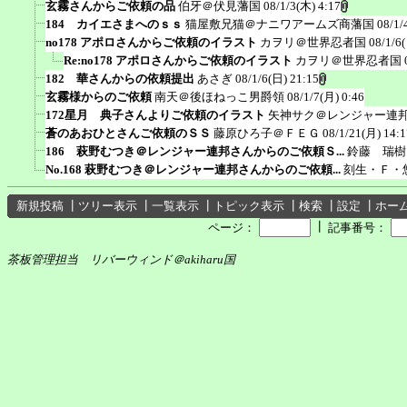
玄霧さんからご依頼の品
伯牙＠伏見藩国
08/1/3(木) 4:17
184 カイエさまへのｓｓ
猫屋敷兄猫＠ナニワアームズ商藩国
08/1/
no178 アポロさんからご依頼のイラスト
カヲリ＠世界忍者国
08/1/6
Re:no178 アポロさんからご依頼のイラスト
カヲリ＠世界忍者国
182 華さんからの依頼提出
あさぎ
08/1/6(日) 21:15
玄霧様からのご依頼
南天＠後ほねっこ男爵領
08/1/7(月) 0:46
172星月 典子さんよりご依頼のイラスト
矢神サク＠レンジャー連
蒼のあおひとさんご依頼のＳＳ
藤原ひろ子＠ＦＥＧ
08/1/21(月) 14:1
186 萩野むつき＠レンジャー連邦さんからのご依頼Ｓ...
鈴藤 瑞樹
No.168 萩野むつき＠レンジャー連邦さんからのご依頼...
刻生・Ｆ・
新規投稿
┃
ツリー表示
┃
一覧表示
┃
トピック表示
┃
検索
┃
設定
┃
ホー
┃
ページ：
記事番号：
茶板管理担当 リバーウィンド＠akiharu国