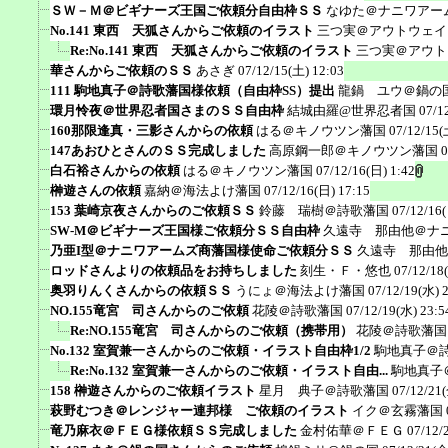
ＳＷ－Ｍ＠ビギナーズ王国ご依頼分自由枠ＳＳ
なゆた＠ナニワアー
No.141 東西 天狐さんからご依頼のイラスト
三つ実＠アウトウェイ
Re:No.141 東西 天狐さんからご依頼のイラスト
三つ実＠アウト
華さんからご依頼のＳＳ
あさぎ
07/12/15(土) 12:03
111 駒地真子＠詩歌藩国様依頼（自由枠SS）提出
龍鍋 ユウ＠鍋の
環月怜夜＠世界忍者国さまのＳＳ自由枠
結城由羅@世界忍者国
07/1
160那限逢真・三影さんからの依頼
はる＠キノウツン藩国
07/12/15(
147あおひとさんのＳＳ完成しました
高原鋼一郎＠キノウツン藩国
0
白石裕さんからの依頼
はる＠キノウツン藩国
07/12/16(日) 1:42
榊遊さんの依頼
嘉納＠海法よけ藩国
07/12/16(日) 17:15
153 葉崎京夜さんからのご依頼ＳＳ
鈴藤 瑞樹＠詩歌藩国
07/12/16
SW-M＠ビギナーズ王国様ご依頼分ＳＳ自由枠
久遠寺 那由他＠ナ
乃亜I型＠ナニワアームズ商藩国様使命ご依頼分ＳＳ
久遠寺 那由他
ロッドさんよりの依頼品をお持ちしました
刻生・Ｆ・悠也
07/12/18
奥羽りんくさんからの依頼ＳＳ
うにょ＠海法よけ藩国
07/12/19(水) 
NO.155竜宮 司さんからのご依頼
花陵＠詩歌藩国
07/12/19(水) 23:5
Re:NO.155竜宮 司さんからのご依頼（携帯用）
花陵＠詩歌藩国
No.132 室賀兼一さんからのご依頼・イラスト自由枠1/2
駒地真子＠
Re:No.132 室賀兼一さんからのご依頼・イラスト自由...
駒地真子
158 榊遊さんからのご依頼イラスト
星月 典子＠詩歌藩国
07/12/21(
萩野むつき＠レンジャー連邦様 ご依頼のイラスト
イク＠玄霧藩国
竜乃麻衣＠ＦＥＧ様依頼ＳＳ完成しました
金村佑華＠ＦＥＧ
07/12/