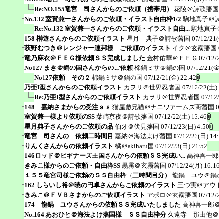
Re:NO.155竜宮 司さんからのご依頼（携帯用）
花陵＠詩歌藩国
No.132 室賀兼一さんからのご依頼・イラスト自由枠1/2
駒地真子＠
Re:No.132 室賀兼一さんからのご依頼・イラスト自由...
駒地真子
158 榊遊さんからのご依頼イラスト
星月 典子＠詩歌藩国
07/12/21(
萩野むつき＠レンジャー連邦様 ご依頼のイラスト
イク＠玄霧藩国
竜乃麻衣＠ＦＥＧ様依頼ＳＳ完成しました
金村佑華＠ＦＥＧ
07/12/
No127 まき＠鍋の国さんからのご依頼
棉鍋ミサ＠鍋の国
07/12/21(金
No127依頼 その２
棉鍋ミサ＠鍋の国
07/12/21(金) 22:42
乃亜I型さんからのご依頼イラスト
カヲリ＠世界忍者国
07/12/22(土) 
Re:乃亜I型さんからのご依頼イラスト
カヲリ＠世界忍者国
07/12
148 嘉納さまからの受注ｓｓ
猫屋敷兄猫＠ナニワアームズ商藩国
0
室賀兼一様より依頼のSS
葉崎京夜＠詩歌藩国
07/12/22(土) 13:46
星月典子さんからのご依頼の品
伯牙＠伏見藩国
07/12/23(日) 4:50
竜宮 司さんの 依頼二時間目
嘉納＠海法よけ藩国
07/12/23(日) 14
りんくさんからの依頼イラスト
橘＠akiharu国
07/12/23(日) 21:52
146ロッド＠ビギナーズ王国さんからの依頼ＳＳ完成い...
高神喜一郎
きみこ様からのご依頼・自由枠SS
黒霧＠玄霧藩国
07/12/24(月) 16:1
１５５竜宮司様ご依頼のＳＳ自由枠（三時間目分）
龍鍋 ユウ＠鍋
162 しらいし裕＠暁の円卓さんからご依頼のイラスト
三つ実＠アウ
きみこ＠ＦＶＢさまからのご依頼イラスト
アポロ＠玄霧藩国
07/12/
174 龍鍋 ユウさんからの依頼ＳＳ完成いたしました
高神喜一郎
No.164 あおひと＠海法よけ藩国様 ＳＳ自由枠分
久遠寺 那由他＠