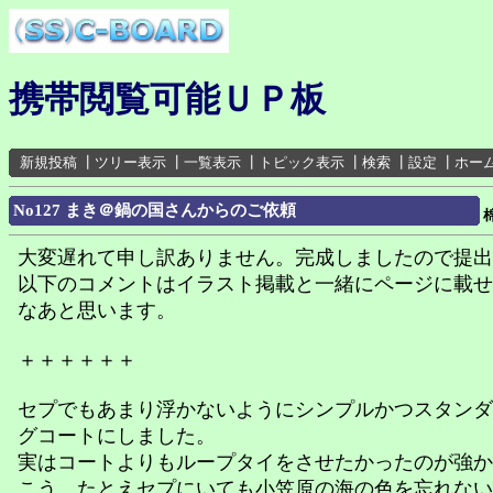
携帯閲覧可能ＵＰ板
新規投稿
┃
ツリー表示
┃
一覧表示
┃
トピック表示
┃
検索
┃
設定
┃
ホー
No127 まき＠鍋の国さんからのご依頼
大変遅れて申し訳ありません。完成しましたので提出
以下のコメントはイラスト掲載と一緒にページに載せ
なあと思います。
＋＋＋＋＋＋
セプでもあまり浮かないようにシンプルかつスタンダ
グコートにしました。
実はコートよりもループタイをさせたかったのが強か
こう、たとえセプにいても小笠原の海の色を忘れない