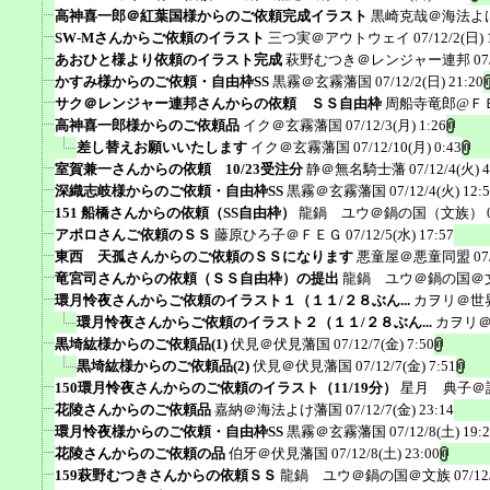
高神喜一郎＠紅葉国様からのご依頼完成イラスト
黒崎克哉＠海法よ
SW-Mさんからご依頼のイラスト
三つ実＠アウトウェイ
07/12/2(日) 
あおひと様より依頼のイラスト完成
萩野むつき＠レンジャー連邦
07
かすみ様からのご依頼・自由枠SS
黒霧＠玄霧藩国
07/12/2(日) 21:20
サク＠レンジャー連邦さんからの依頼 ＳＳ自由枠
周船寺竜郎@Ｆ
高神喜一郎様からのご依頼品
イク＠玄霧藩国
07/12/3(月) 1:26
差し替えお願いいたします
イク＠玄霧藩国
07/12/10(月) 0:43
室賀兼一さんからの依頼 10/23受注分
静＠無名騎士藩
07/12/4(火) 4
深織志岐様からのご依頼・自由枠SS
黒霧＠玄霧藩国
07/12/4(火) 12:
151 船橋さんからの依頼（SS自由枠）
龍鍋 ユウ＠鍋の国（文族）
アポロさんご依頼のＳＳ
藤原ひろ子＠ＦＥＧ
07/12/5(水) 17:57
東西 天孤さんからのご依頼のＳＳになります
悪童屋＠悪童同盟
07
竜宮司さんからの依頼（ＳＳ自由枠）の提出
龍鍋 ユウ＠鍋の国＠
環月怜夜さんからご依頼のイラスト１（１１/２８ぶん...
カヲリ＠世
環月怜夜さんからご依頼のイラスト２（１１/２８ぶん...
カヲリ
黒埼紘様からのご依頼品(1)
伏見＠伏見藩国
07/12/7(金) 7:50
黒埼紘様からのご依頼品(2)
伏見＠伏見藩国
07/12/7(金) 7:51
150環月怜夜さんからのご依頼のイラスト（11/19分）
星月 典子＠
花陵さんからのご依頼品
嘉納＠海法よけ藩国
07/12/7(金) 23:14
環月怜夜様からのご依頼・自由枠SS
黒霧＠玄霧藩国
07/12/8(土) 19:
花陵さんからのご依頼の品
伯牙＠伏見藩国
07/12/8(土) 23:00
159萩野むつきさんからの依頼ＳＳ
龍鍋 ユウ＠鍋の国＠文族
07/12