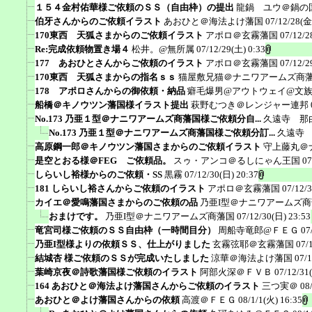
１５４金村佑華様ご依頼のＳＳ（自由枠）の提出
龍鍋 ユウ＠鍋の
伯牙さんからのご依頼イラスト
あおひと＠海法よけ藩国
07/12/28(金
170東西 天狐さまからのご依頼イラスト
アポロ＠玄霧藩国
07/12/2
Re:完成依頼物置き場４
松井。@無所属
07/12/29(土) 0:33
177 あおひとさんからご依頼のイラスト
アポロ＠玄霧藩国
07/12/2
170東西 天狐さまからの指名ｓｓ
猫屋敷兄猫＠ナニワアームズ商
178 アポロさんからの御依頼・納品
癖毛爆男@アウトウェイ@文
船橋＠キノウツン藩国様イラスト提出
萩野むつき＠レンジャー連邦
No.173 乃亜１型＠ナニワアームズ商藩国様ご依頼分自...
久遠寺 那
No.173 乃亜１型＠ナニワアームズ商藩国様ご依頼分訂...
久遠寺
高原鋼一郎＠キノウツン藩国さまからのご依頼イラスト
守上藤丸＠
是空とおる様＠FEG ご依頼品。
スゥ・アンコ＠るしにゃん王国
07
しらいし裕様からのご依頼・SS
黒霧
07/12/30(日) 20:37
181 しらいし裕さんからご依頼のイラスト
アポロ＠玄霧藩国
07/12/
カイエ＠愛鳴藩国さまからのご依頼の品
乃亜I型＠ナニワアームズ
おまけです。
乃亜I型＠ナニワアームズ商藩国
07/12/30(日) 23:53
竜宮司様ご依頼のＳＳ自由枠（一時間目分）
周船寺竜郎@ＦＥＧ
07
乃亜I型様よりの依頼ＳＳ、仕上がりました
玄霧弦耶＠玄霧藩国
07/
結城杏 様ご依頼のＳＳが完成いたしました
涼華＠海法よけ藩国
07/1
葉崎京夜＠詩歌藩国様ご依頼のイラスト
阿部火深＠ＦＶＢ
07/12/31
164 あおひと＠海法よけ藩国さんからご依頼のイラスト
三つ実＠
08
あおひと＠よけ藩国さんからの依頼
高渡＠ＦＥＧ
08/1/1(火) 16:35