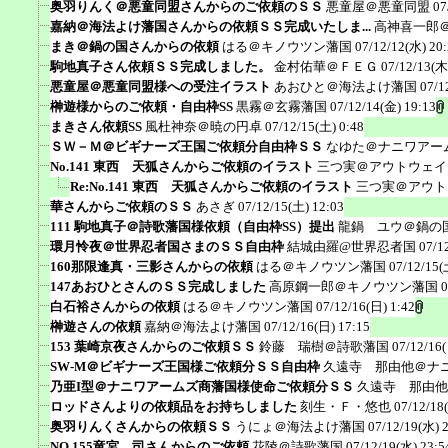
奥羽りんく＠悪童同盟さんからのご依頼のＳＳ
悪童屋＠悪童同盟
07
嘉納＠海法よけ藩国さんからの依頼ＳＳ完成いたしま...
高神喜一郎
まき＠鍋の国さんからの依頼
はる＠キノウツン藩国
07/12/12(水) 20
駒地真子さん依頼ＳＳ完成しました。
金村佑華＠ＦＥＧ
07/12/13(木
悪童屋＠悪童同盟様への受注イラスト
あおひと＠海法よけ藩国
07/1
榊遊様からのご依頼・自由枠SS
黒霧＠玄霧藩国
07/12/14(金) 19:13
まきさん依頼SS
風杜神奈＠暁の円卓
07/12/15(土) 0:48
ＳＷ－Ｍ＠ビギナーズ王国ご依頼分自由枠ＳＳ
なゆた＠ナニワアー
No.141 東西 天狐さんからご依頼のイラスト
三つ実＠アウトウェイ
Re:No.141 東西 天狐さんからご依頼のイラスト
三つ実＠アウト
華さんからご依頼のＳＳ
あさぎ
07/12/15(土) 12:03
111 駒地真子＠詩歌藩国様依頼（自由枠SS）提出
龍鍋 ユウ＠鍋の
環月怜夜＠世界忍者国さまのＳＳ自由枠
結城由羅@世界忍者国
07/1
160那限逢真・三影さんからの依頼
はる＠キノウツン藩国
07/12/15(
147あおひとさんのＳＳ完成しました
高原鋼一郎＠キノウツン藩国
0
白石裕さんからの依頼
はる＠キノウツン藩国
07/12/16(日) 1:42
榊遊さんの依頼
嘉納＠海法よけ藩国
07/12/16(日) 17:15
153 葉崎京夜さんからのご依頼ＳＳ
鈴藤 瑞樹＠詩歌藩国
07/12/16
SW-M＠ビギナーズ王国様ご依頼分ＳＳ自由枠
久遠寺 那由他＠ナ
乃亜I型＠ナニワアームズ商藩国様使命ご依頼分ＳＳ
久遠寺 那由他
ロッドさんよりの依頼品をお持ちしました
刻生・Ｆ・悠也
07/12/18
奥羽りんくさんからの依頼ＳＳ
うにょ＠海法よけ藩国
07/12/19(水) 
NO.155竜宮 司さんからのご依頼
花陵＠詩歌藩国
07/12/19(水) 23:5