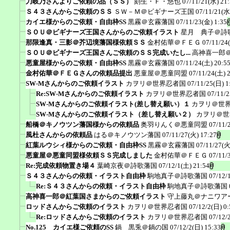
刀岐乃さんよりご依頼の品（ＳＳ）
刻生・Ｆ・悠也
07/11/21(水) 21
Ｓ４３さんからご依頼のＳＳ
ＳＷ－Ｍ＠ビギナーズ王国
07/11/21(水
カイエ様からのご依頼・自由枠SS
黒霧＠玄霧藩国
07/11/23(金) 1:35
ＳＯＵ＠ビギナーズ王国さんからのご依頼イラスト
星月 典子＠詩
那限逢真・三影＠芥辺境藩国様依頼ＳＳ
金村佑華＠ＦＥＧ
07/11/24
ＳＯＵ＠ビギナーズ王国さんご依頼のＳＳ完成いたし...
高神喜一郎
悪童屋様からのご依頼・自由枠SS
黒霧＠玄霧藩国
07/11/24(土) 20:5
金村佑華＠ＦＥＧさんの依頼品提出
悪童屋＠悪童同盟
07/11/24(土) 
SW-Mさんからのご依頼イラスト
カヲリ＠世界忍者国
07/11/25(日) 1
Re:SW-Mさんからのご依頼イラスト
カヲリ＠世界忍者国
07/11/2
SW-Mさんからのご依頼イラスト(差し替え願い）１
カヲリ＠世
SW-Mさんからのご依頼イラスト（差し替え願い２）
カヲリ＠世
船橋＠キノウツン藩国様からの依頼品
奥羽りんく＠悪童同盟
07/11/
風杜さんからの依頼品
はる＠キノウツン藩国
07/11/27(火) 17:27
紅葉ルウシィ様からのご依頼・自由枠SS
黒霧＠玄霧藩国
07/11/27(火
悪童屋＠悪童同盟様依頼ＳＳ完成しました
金村佑華＠ＦＥＧ
07/11/
Re:完成依頼物置き場４
葉崎京夜＠詩歌藩国
07/12/1(土) 21:54
Ｓ４３さんからの依頼・イラスト自由枠
駒地真子＠詩歌藩国
07/12/
Re:Ｓ４３さんからの依頼・イラスト自由枠
駒地真子＠詩歌藩国
高神喜一郎＠紅葉国さまからのご依頼イラスト
守上藤丸＠ナニワア
ロッドさんからご依頼のイラスト
カヲリ＠世界忍者国
07/12/2(日) 0:
Re:ロッドさんからご依頼のイラスト
カヲリ＠世界忍者国
07/12/
No.125 カイエ様ご依頼のSS
鍋 黒兎＠鍋の国
07/12/2(日) 15:33