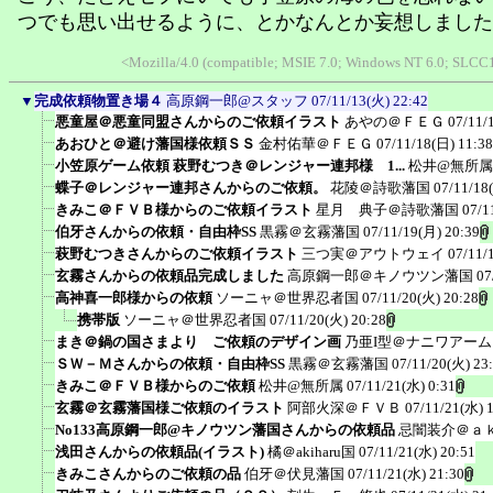
つでも思い出せるように、とかなんとか妄想しました
<Mozilla/4.0 (compatible; MSIE 7.0; Windows NT 6.0; SLCC1
▼
完成依頼物置き場４
高原鋼一郎@スタッフ
07/11/13(火) 22:42
悪童屋＠悪童同盟さんからのご依頼イラスト
あやの＠ＦＥＧ
07/11/
あおひと＠避け藩国様依頼ＳＳ
金村佑華＠ＦＥＧ
07/11/18(日) 11:38
小笠原ゲーム依頼 萩野むつき＠レンジャー連邦様 1...
松井@無所属
蝶子＠レンジャー連邦さんからのご依頼。
花陵＠詩歌藩国
07/11/18
きみこ＠ＦＶＢ様からのご依頼イラスト
星月 典子＠詩歌藩国
07/1
伯牙さんからの依頼・自由枠SS
黒霧＠玄霧藩国
07/11/19(月) 20:39
萩野むつきさんからのご依頼イラスト
三つ実＠アウトウェイ
07/11/
玄霧さんからの依頼品完成しました
高原鋼一郎＠キノウツン藩国
07
高神喜一郎様からの依頼
ソーニャ＠世界忍者国
07/11/20(火) 20:28
携帯版
ソーニャ＠世界忍者国
07/11/20(火) 20:28
まき＠鍋の国さまより ご依頼のデザイン画
乃亜I型＠ナニワアー
ＳＷ－Ｍさんからの依頼・自由枠SS
黒霧＠玄霧藩国
07/11/20(火) 23
きみこ＠ＦＶＢ様からのご依頼
松井@無所属
07/11/21(水) 0:31
玄霧＠玄霧藩国様ご依頼のイラスト
阿部火深＠ＦＶＢ
07/11/21(水) 
No133高原鋼一郎@キノウツン藩国さんからの依頼品
忌闇装介＠ａ
浅田さんからの依頼品(イラスト)
橘＠akiharu国
07/11/21(水) 20:51
きみこさんからのご依頼の品
伯牙＠伏見藩国
07/11/21(水) 21:30