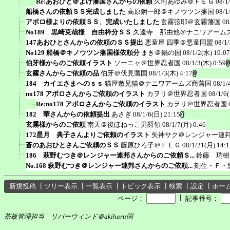
Re:あおひと＠よけ藩国さんからの依頼
久珂あゆみ＠ＦＥＧ
08/1
船橋さんの依頼ＳＳ完成しました
高原鋼一郎＠キノウツン藩国
08/1
アポロ様よりの依頼ＳＳ、完成いたしました
玄霧弦耶＠玄霧藩国
08
No189 黒崎克哉様 自由枠分ＳＳ
久遠寺 那由他＠ナニワアーム
147あおひとさんからの依頼のＳＳ提出
悪童屋 四季＠悪童同盟
08/1
No129 船橋＠キノウツン藩国様依頼分
まき＠鍋の国
08/1/2(水) 19:07
伯牙様からのご依頼イラスト
ソーニャ＠世界忍者国
08/1/3(木) 0:59
玄霧さんからご依頼の品
伯牙＠伏見藩国
08/1/3(木) 4:17
184 カイエさまへのｓｓ
猫屋敷兄猫＠ナニワアームズ商藩国
08/1/
no178 アポロさんからご依頼のイラスト
カヲリ＠世界忍者国
08/1/6
Re:no178 アポロさんからご依頼のイラスト
カヲリ＠世界忍者国
182 華さんからの依頼提出
あさぎ
08/1/6(日) 21:15
玄霧様からのご依頼
南天＠後ほねっこ男爵領
08/1/7(月) 0:46
172星月 典子さんよりご依頼のイラスト
矢神サク＠レンジャー連
蒼のあおひとさんご依頼のＳＳ
藤原ひろ子＠ＦＥＧ
08/1/21(月) 14:1
186 萩野むつき＠レンジャー連邦さんからのご依頼Ｓ...
鈴藤 瑞樹
No.168 萩野むつき＠レンジャー連邦さんからのご依頼...
刻生・Ｆ・
新規投稿
┃
ツリー表示
┃
一覧表示
┃
トピック表示
┃
検索
┃
設定
┃
ホー
┃
ページ：
記事番号：
茶板管理担当 リバーウィンド＠akiharu国