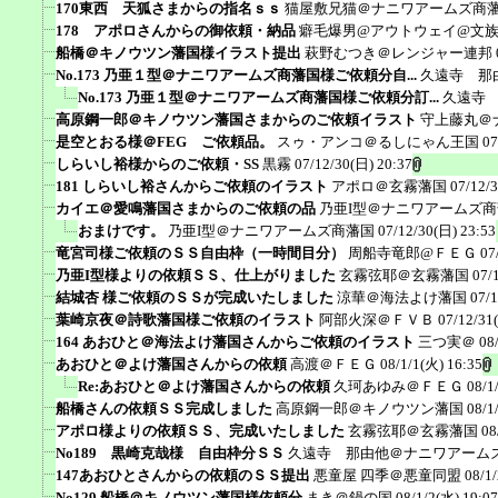
170東西 天狐さまからの指名ｓｓ
猫屋敷兄猫＠ナニワアームズ商
178 アポロさんからの御依頼・納品
癖毛爆男@アウトウェイ@文
船橋＠キノウツン藩国様イラスト提出
萩野むつき＠レンジャー連邦
No.173 乃亜１型＠ナニワアームズ商藩国様ご依頼分自...
久遠寺 那
No.173 乃亜１型＠ナニワアームズ商藩国様ご依頼分訂...
久遠寺
高原鋼一郎＠キノウツン藩国さまからのご依頼イラスト
守上藤丸＠
是空とおる様＠FEG ご依頼品。
スゥ・アンコ＠るしにゃん王国
07
しらいし裕様からのご依頼・SS
黒霧
07/12/30(日) 20:37
181 しらいし裕さんからご依頼のイラスト
アポロ＠玄霧藩国
07/12/
カイエ＠愛鳴藩国さまからのご依頼の品
乃亜I型＠ナニワアームズ
おまけです。
乃亜I型＠ナニワアームズ商藩国
07/12/30(日) 23:53
竜宮司様ご依頼のＳＳ自由枠（一時間目分）
周船寺竜郎@ＦＥＧ
07
乃亜I型様よりの依頼ＳＳ、仕上がりました
玄霧弦耶＠玄霧藩国
07/
結城杏 様ご依頼のＳＳが完成いたしました
涼華＠海法よけ藩国
07/1
葉崎京夜＠詩歌藩国様ご依頼のイラスト
阿部火深＠ＦＶＢ
07/12/31
164 あおひと＠海法よけ藩国さんからご依頼のイラスト
三つ実＠
08
あおひと＠よけ藩国さんからの依頼
高渡＠ＦＥＧ
08/1/1(火) 16:35
Re:あおひと＠よけ藩国さんからの依頼
久珂あゆみ＠ＦＥＧ
08/1
船橋さんの依頼ＳＳ完成しました
高原鋼一郎＠キノウツン藩国
08/1
アポロ様よりの依頼ＳＳ、完成いたしました
玄霧弦耶＠玄霧藩国
08
No189 黒崎克哉様 自由枠分ＳＳ
久遠寺 那由他＠ナニワアーム
147あおひとさんからの依頼のＳＳ提出
悪童屋 四季＠悪童同盟
08/1
No129 船橋＠キノウツン藩国様依頼分
まき＠鍋の国
08/1/2(水) 19:07