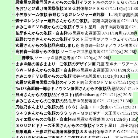
悪童屋＠悪童同盟さんからのご依頼イラスト
あやの＠ＦＥＧ
07/11/
あおひと＠避け藩国様依頼ＳＳ
金村佑華＠ＦＥＧ
07/11/18(日) 11:38
小笠原ゲーム依頼 萩野むつき＠レンジャー連邦様 1...
松井@無所属
蝶子＠レンジャー連邦さんからのご依頼。
花陵＠詩歌藩国
07/11/18
きみこ＠ＦＶＢ様からのご依頼イラスト
星月 典子＠詩歌藩国
07/1
伯牙さんからの依頼・自由枠SS
黒霧＠玄霧藩国
07/11/19(月) 20:39
萩野むつきさんからのご依頼イラスト
三つ実＠アウトウェイ
07/11/
玄霧さんからの依頼品完成しました
高原鋼一郎＠キノウツン藩国
07
高神喜一郎様からの依頼
ソーニャ＠世界忍者国
07/11/20(火) 20:28
携帯版
ソーニャ＠世界忍者国
07/11/20(火) 20:28
まき＠鍋の国さまより ご依頼のデザイン画
乃亜I型＠ナニワアー
ＳＷ－Ｍさんからの依頼・自由枠SS
黒霧＠玄霧藩国
07/11/20(火) 23
きみこ＠ＦＶＢ様からのご依頼
松井@無所属
07/11/21(水) 0:31
玄霧＠玄霧藩国様ご依頼のイラスト
阿部火深＠ＦＶＢ
07/11/21(水) 
No133高原鋼一郎@キノウツン藩国さんからの依頼品
忌闇装介＠ａ
浅田さんからの依頼品(イラスト)
橘＠akiharu国
07/11/21(水) 20:51
きみこさんからのご依頼の品
伯牙＠伏見藩国
07/11/21(水) 21:30
刀岐乃さんよりご依頼の品（ＳＳ）
刻生・Ｆ・悠也
07/11/21(水) 21
Ｓ４３さんからご依頼のＳＳ
ＳＷ－Ｍ＠ビギナーズ王国
07/11/21(水
カイエ様からのご依頼・自由枠SS
黒霧＠玄霧藩国
07/11/23(金) 1:35
ＳＯＵ＠ビギナーズ王国さんからのご依頼イラスト
星月 典子＠詩
那限逢真・三影＠芥辺境藩国様依頼ＳＳ
金村佑華＠ＦＥＧ
07/11/24
ＳＯＵ＠ビギナーズ王国さんご依頼のＳＳ完成いたし...
高神喜一郎