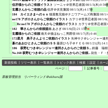
伯牙様からのご依頼イラスト
ソーニャ＠世界忍者国
08/1/3(木) 0:59
玄霧さんからご依頼の品
伯牙＠伏見藩国
08/1/3(木) 4:17
184 カイエさまへのｓｓ
猫屋敷兄猫＠ナニワアームズ商藩国
08/1/
no178 アポロさんからご依頼のイラスト
カヲリ＠世界忍者国
08/1/6
Re:no178 アポロさんからご依頼のイラスト
カヲリ＠世界忍者国
182 華さんからの依頼提出
あさぎ
08/1/6(日) 21:15
≪
玄霧様からのご依頼
南天＠後ほねっこ男爵領
08/1/7(月) 0:46
172星月 典子さんよりご依頼のイラスト
矢神サク＠レンジャー連
蒼のあおひとさんご依頼のＳＳ
藤原ひろ子＠ＦＥＧ
08/1/21(月) 14:1
186 萩野むつき＠レンジャー連邦さんからのご依頼Ｓ...
鈴藤 瑞樹
No.168 萩野むつき＠レンジャー連邦さんからのご依頼...
刻生・Ｆ・
新規投稿
┃
ツリー表示
┃
一覧表示
┃
トピック表示
┃
検索
┃
設定
┃
ホー
┃
ページ：
記事番号：
茶板管理担当 リバーウィンド＠akiharu国