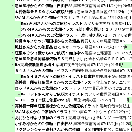
悪童屋様からのご依頼・自由枠SS
黒霧＠玄霧藩国
07/11/24(土) 20:5
金村佑華＠ＦＥＧさんの依頼品提出
悪童屋＠悪童同盟
07/11/24(土) 
SW-Mさんからのご依頼イラスト
カヲリ＠世界忍者国
07/11/25(日) 1
Re:SW-Mさんからのご依頼イラスト
カヲリ＠世界忍者国
07/11/2
SW-Mさんからのご依頼イラスト(差し替え願い）１
カヲリ＠世
SW-Mさんからのご依頼イラスト（差し替え願い２）
カヲリ＠世
船橋＠キノウツン藩国様からの依頼品
奥羽りんく＠悪童同盟
07/11/
風杜さんからの依頼品
はる＠キノウツン藩国
07/11/27(火) 17:27
紅葉ルウシィ様からのご依頼・自由枠SS
黒霧＠玄霧藩国
07/11/27(火
悪童屋＠悪童同盟様依頼ＳＳ完成しました
金村佑華＠ＦＥＧ
07/11/
Re:完成依頼物置き場４
葉崎京夜＠詩歌藩国
07/12/1(土) 21:54
Ｓ４３さんからの依頼・イラスト自由枠
駒地真子＠詩歌藩国
07/12/
Re:Ｓ４３さんからの依頼・イラスト自由枠
駒地真子＠詩歌藩国
高神喜一郎＠紅葉国さまからのご依頼イラスト
守上藤丸＠ナニワア
ロッドさんからご依頼のイラスト
カヲリ＠世界忍者国
07/12/2(日) 0:
Re:ロッドさんからご依頼のイラスト
カヲリ＠世界忍者国
07/12/
No.125 カイエ様ご依頼のSS
鍋 黒兎＠鍋の国
07/12/2(日) 15:33
高神喜一郎＠紅葉国様からのご依頼完成イラスト
黒崎克哉＠海法よ
SW-Mさんからご依頼のイラスト
三つ実＠アウトウェイ
07/12/2(日) 
あおひと様より依頼のイラスト完成
萩野むつき＠レンジャー連邦
07
かすみ様からのご依頼・自由枠SS
黒霧＠玄霧藩国
07/12/2(日) 21:20
サク＠レンジャー連邦さんからの依頼 ＳＳ自由枠
周船寺竜郎@Ｆ