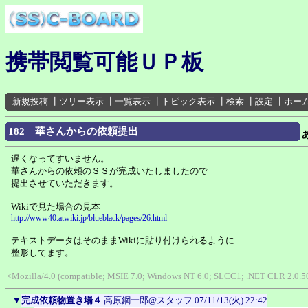
携帯閲覧可能ＵＰ板
新規投稿
┃
ツリー表示
┃
一覧表示
┃
トピック表示
┃
検索
┃
設定
┃
ホー
182 華さんからの依頼提出
遅くなってすいません。
華さんからの依頼のＳＳが完成いたしましたので
提出させていただきます。
Wikiで見た場合の見本
http://www40.atwiki.jp/blueblack/pages/26.html
テキストデータはそのままWikiに貼り付けられるように
整形してます。
<Mozilla/4.0 (compatible; MSIE 7.0; Windows NT 6.0; SLCC1; .NET CLR 2.0.
▼
完成依頼物置き場４
高原鋼一郎@スタッフ
07/11/13(火) 22:42