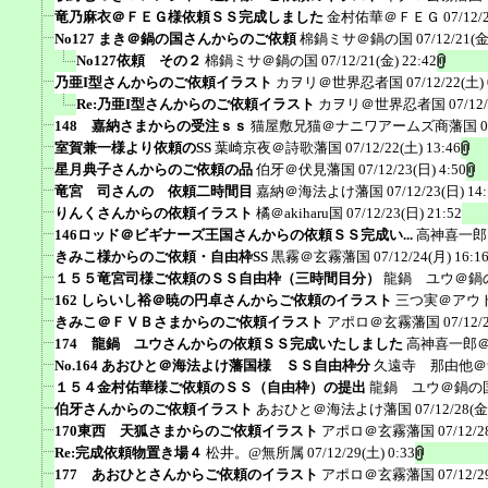
竜乃麻衣＠ＦＥＧ様依頼ＳＳ完成しました
金村佑華＠ＦＥＧ
07/12/
No127 まき＠鍋の国さんからのご依頼
棉鍋ミサ＠鍋の国
07/12/21(金
No127依頼 その２
棉鍋ミサ＠鍋の国
07/12/21(金) 22:42
乃亜I型さんからのご依頼イラスト
カヲリ＠世界忍者国
07/12/22(土) 
Re:乃亜I型さんからのご依頼イラスト
カヲリ＠世界忍者国
07/12
148 嘉納さまからの受注ｓｓ
猫屋敷兄猫＠ナニワアームズ商藩国
0
室賀兼一様より依頼のSS
葉崎京夜＠詩歌藩国
07/12/22(土) 13:46
星月典子さんからのご依頼の品
伯牙＠伏見藩国
07/12/23(日) 4:50
竜宮 司さんの 依頼二時間目
嘉納＠海法よけ藩国
07/12/23(日) 14
りんくさんからの依頼イラスト
橘＠akiharu国
07/12/23(日) 21:52
146ロッド＠ビギナーズ王国さんからの依頼ＳＳ完成い...
高神喜一郎
きみこ様からのご依頼・自由枠SS
黒霧＠玄霧藩国
07/12/24(月) 16:1
１５５竜宮司様ご依頼のＳＳ自由枠（三時間目分）
龍鍋 ユウ＠鍋
162 しらいし裕＠暁の円卓さんからご依頼のイラスト
三つ実＠アウ
きみこ＠ＦＶＢさまからのご依頼イラスト
アポロ＠玄霧藩国
07/12/
174 龍鍋 ユウさんからの依頼ＳＳ完成いたしました
高神喜一郎
No.164 あおひと＠海法よけ藩国様 ＳＳ自由枠分
久遠寺 那由他＠
１５４金村佑華様ご依頼のＳＳ（自由枠）の提出
龍鍋 ユウ＠鍋の
伯牙さんからのご依頼イラスト
あおひと＠海法よけ藩国
07/12/28(金
170東西 天狐さまからのご依頼イラスト
アポロ＠玄霧藩国
07/12/2
Re:完成依頼物置き場４
松井。@無所属
07/12/29(土) 0:33
177 あおひとさんからご依頼のイラスト
アポロ＠玄霧藩国
07/12/2