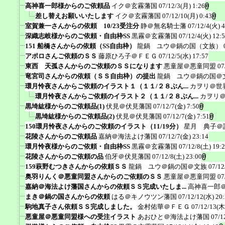
高神喜一郎様からのご依頼品
イク＠玄霧藩国
07/12/3(月) 1:26
差し替えお願いいたします
イク＠玄霧藩国
07/12/10(月) 0:43
室賀兼一さんからの依頼 10/23受注分
静＠無名騎士藩
07/12/4(火) 4
深織志岐様からのご依頼・自由枠SS
黒霧＠玄霧藩国
07/12/4(火) 12:
151 船橋さんからの依頼（SS自由枠）
龍鍋 ユウ＠鍋の国（文族）
アポロさんご依頼のＳＳ
藤原ひろ子＠ＦＥＧ
07/12/5(水) 17:57
東西 天孤さんからのご依頼のＳＳになります
悪童屋＠悪童同盟
07
竜宮司さんからの依頼（ＳＳ自由枠）の提出
龍鍋 ユウ＠鍋の国＠
環月怜夜さんからご依頼のイラスト１（１１/２８ぶん...
カヲリ＠世
環月怜夜さんからご依頼のイラスト２（１１/２８ぶん...
カヲリ
黒埼紘様からのご依頼品(1)
伏見＠伏見藩国
07/12/7(金) 7:50
黒埼紘様からのご依頼品(2)
伏見＠伏見藩国
07/12/7(金) 7:51
150環月怜夜さんからのご依頼のイラスト（11/19分）
星月 典子＠
花陵さんからのご依頼品
嘉納＠海法よけ藩国
07/12/7(金) 23:14
環月怜夜様からのご依頼・自由枠SS
黒霧＠玄霧藩国
07/12/8(土) 19:
花陵さんからのご依頼の品
伯牙＠伏見藩国
07/12/8(土) 23:00
159萩野むつきさんからの依頼ＳＳ
龍鍋 ユウ＠鍋の国＠文族
07/12
奥羽りんく＠悪童同盟さんからのご依頼のＳＳ
悪童屋＠悪童同盟
07
嘉納＠海法よけ藩国さんからの依頼ＳＳ完成いたしま...
高神喜一郎
まき＠鍋の国さんからの依頼
はる＠キノウツン藩国
07/12/12(水) 20
駒地真子さん依頼ＳＳ完成しました。
金村佑華＠ＦＥＧ
07/12/13(木
悪童屋＠悪童同盟様への受注イラスト
あおひと＠海法よけ藩国
07/1