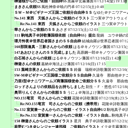
榊遊様からのご依頼・自由枠SS
黒霧＠玄霧藩国
07/12/14(金) 19:13
まきさん依頼SS
風杜神奈＠暁の円卓
07/12/15(土) 0:48
ＳＷ－Ｍ＠ビギナーズ王国ご依頼分自由枠ＳＳ
なゆた＠ナニワアー
No.141 東西 天狐さんからご依頼のイラスト
三つ実＠アウトウェイ
Re:No.141 東西 天狐さんからご依頼のイラスト
三つ実＠アウト
華さんからご依頼のＳＳ
あさぎ
07/12/15(土) 12:03
111 駒地真子＠詩歌藩国様依頼（自由枠SS）提出
龍鍋 ユウ＠鍋の
環月怜夜＠世界忍者国さまのＳＳ自由枠
結城由羅@世界忍者国
07/1
160那限逢真・三影さんからの依頼
はる＠キノウツン藩国
07/12/15(
147あおひとさんのＳＳ完成しました
高原鋼一郎＠キノウツン藩国
0
白石裕さんからの依頼
はる＠キノウツン藩国
07/12/16(日) 1:42
榊遊さんの依頼
嘉納＠海法よけ藩国
07/12/16(日) 17:15
153 葉崎京夜さんからのご依頼ＳＳ
鈴藤 瑞樹＠詩歌藩国
07/12/16
SW-M＠ビギナーズ王国様ご依頼分ＳＳ自由枠
久遠寺 那由他＠ナ
乃亜I型＠ナニワアームズ商藩国様使命ご依頼分ＳＳ
久遠寺 那由他
ロッドさんよりの依頼品をお持ちしました
刻生・Ｆ・悠也
07/12/18
奥羽りんくさんからの依頼ＳＳ
うにょ＠海法よけ藩国
07/12/19(水) 
NO.155竜宮 司さんからのご依頼
花陵＠詩歌藩国
07/12/19(水) 23:5
Re:NO.155竜宮 司さんからのご依頼（携帯用）
花陵＠詩歌藩国
No.132 室賀兼一さんからのご依頼・イラスト自由枠1/2
駒地真子＠
Re:No.132 室賀兼一さんからのご依頼・イラスト自由...
駒地真子
158 榊遊さんからのご依頼イラスト
星月 典子＠詩歌藩国
07/12/21(
萩野むつき＠レンジャー連邦様 ご依頼のイラスト
イク＠玄霧藩国