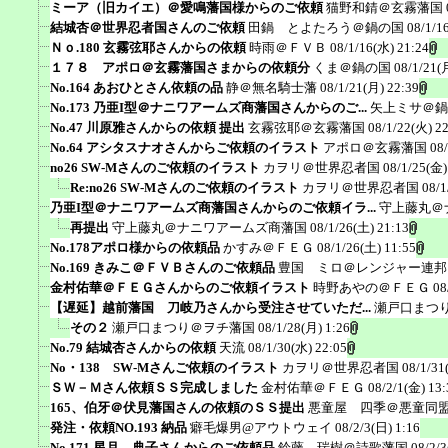
ミーア（旧カイエ）＠愛鳴藩国様からのご依頼
猫野和錆＠玄霧藩国
結城杏＠世界忍者国さんのご依頼
田鍋 とよたろう＠鍋の国
08/1/1
Ｎｏ.180 玄霧弦耶さんからの依頼
時雨＠ＦＶＢ
08/1/16(水) 21:24
１７８ アポロ＠玄霧藩国さまからの依頼分
くま＠鍋の国
08/1/21(
No.164 あおひとさん依頼の品
静＠無名騎士藩
08/1/21(月) 22:39
No.173 乃亜I型＠ナニワアームズ商藩国さんからのご...
矢上ミサ＠鍋
No.47 川原雅さんからの依頼 提出
玄霧弦耶＠玄霧藩国
08/1/22(火) 2
No.64 アシタスナオさんからご依頼のイラスト
アポロ＠玄霧藩国
08
no26 SW-Mさんのご依頼のイラスト
カヲリ＠世界忍者国
08/1/25(金)
Re:no26 SW-Mさんのご依頼のイラスト
カヲリ＠世界忍者国
08/1
乃亜I型＠ナニワアームズ商藩国さんからのご依頼イラ...
守上藤丸＠
再提出
守上藤丸＠ナニワアームズ商藩国
08/1/26(土) 21:13
No.178アポロ様からの依頼品
かすみ＠ＦＥＧ
08/1/26(土) 11:55
No.169 きみこ＠ＦＶＢさんのご依頼品
豊国 ミロ＠レンジャー連邦
金村佑華＠ＦＥＧさんからのご依頼イラスト
時野あやの＠ＦＥＧ
08
【遅延】越前藩国 刀岐乃さんから受注させていただ...
瀬戸口まつ
その２
瀬戸口まつり＠ヲチ藩国
08/1/28(月) 1:26
No.79 結城杏さんからの依頼
天流
08/1/30(水) 22:05
No・138 SW-Mさんご依頼のイラスト
カヲリ＠世界忍者国
08/1/31
ＳＷ－Ｍさん依頼ＳＳ完成しました
金村佑華＠ＦＥＧ
08/2/1(金) 13:
165、伯牙＠伏見藩国さんの依頼のＳＳ提出
悪童屋 四季＠悪童同
発注・依頼NO.193 納品
癖毛爆男@アウトウェイ
08/2/3(日) 1:16
No.171 星月 典子さんからのご依頼品
鈴藤 瑞樹＠詩歌藩国
08/2/3