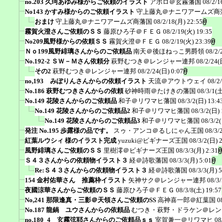
no.203 久珂あゆみ様からご依頼のイラスト
アポロ＠玄霧藩国
08/2/1
No143 かすみ様からのご依頼イラスト
守上藤丸＠ナニワアームズ商
おまけ
守上藤丸＠ナニワアームズ商藩国
08/2/18(月) 22:55
霧賀火澄さんご依頼のＳＳ
藤原ひろ子＠ＦＥＧ
08/2/19(火) 19:35
No209風野様からの依頼ＳＳ
霧賀火澄＠ＦＥＧ
08/2/19(火) 23:39
Ｎｏ199風野緋璃さんからのご依頼品
南天＠後ほねっこ男爵領
08/2/
No.192-2 ＳＷ－Ｍさん依頼分
萩野むつき＠レンジャー連邦
08/2/24(
その2
萩野むつき＠レンジャー連邦
08/2/24(日) 0:07
no,193 みぽりんさんからの依頼イラスト
天流＠アウトウェイ
08/2
No.186 萩野むつきさんからの依頼
砂神時雨＠たけきの藩国
08/3/1(土
No.149 花陵さんからのご依頼品
和子＠リワマヒ藩国
08/3/2(日) 13:4
No.149 花陵さんからのご依頼品2
和子＠リワマヒ藩国
08/3/2(日) 
No.149 花陵さんからのご依頼品3
和子＠リワマヒ藩国
08/3/2
発注 No.195 歩露様の品です。
スゥ・アンコ＠るしにゃん王国
08/3/
紅葉ルウシィ 様のイラスト完成
yuzuki@ビギナーズ王国
08/3/2(日) 
風野緋璃さんご依頼のＳＳ
里樹澪＠ビギナーズ王国
08/3/3(月) 2:31
Ｓ４３さんからの依頼物イラスト３
経＠詩歌藩国
08/3/3(月) 5:01
Re:Ｓ４３さんからの依頼物イラスト３
経＠詩歌藩国
08/3/3(月) 5
154 金村佑華さん 推薦枠イラスト
矢神サク＠レンジャー連邦
08/3
夜國涼華さんからご依頼のＳＳ
藤原ひろ子＠ＦＥＧ
08/3/8(土) 19:57
No,241 那限逢真・三影＠天領さんご依頼のSS
高神喜一郎＠紅葉国
0
No.187 龍鍋 ユウさんからの依頼品
むつき・萩野・ドラケン＠レン
no.180_4 玄霧弦耶さんからのご依頼品ｓｓ
室賀兼一＠リワマヒ
08