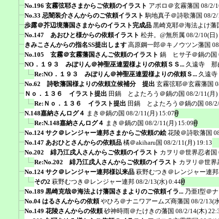
No.196 玄霧弦耶さまからご依頼のイラスト
アポロ＠玄霧藩国
08/2/
No.33 忌闇装介さんからのご依頼イラスト
駒地真子＠詩歌藩国
08/2/
歩露＠芥辺境藩国さまからのイラスト完成品
黒崎克耶＠海法よけ藩
No.147 あおひと様からの依頼イラスト
松井。@無所属
08/2/10(日)
きみこさんからの指名SS提出します
高原鋼一郎＠キノウツン藩国
08
No.105 玄霧＠玄霧藩国さんご依頼のイラスト
鍋 ヒサ子＠鍋の国
NO．１９３ みぽりん＠神聖巫連盟様よりの依頼ＳＳ...
久遠寺 那
Re:NO．１９３ みぽりん＠神聖巫連盟様よりの依頼Ｓ...
久遠寺
No.62 詩歌藩国様よりの依頼立候補分 提出
玄霧弦耶＠玄霧藩国
0
Ｎｏ．１３６ イラスト提出
田鍋 とよたろう＠鍋の国
08/2/11(月)
Re:Ｎｏ．１３６ イラスト提出
田鍋 とよたろう＠鍋の国
08/2
N.148嘉納さんログ４
まき＠鍋の国
08/2/11(月) 15:07
Re:N.148嘉納さんログ４
まき＠鍋の国
08/2/11(月) 15:09
No.124 サク＠レンジャー連邦さまからご依頼の絵
花陵＠詩歌藩国
0
No.147 あおひとさんからの依頼品
橘＠akiharu国
08/2/11(月) 19:13
No.202 緋乃江戌人さんからご依頼のイラスト
カヲリ＠世界忍者国
Re:No.202 緋乃江戌人さんからご依頼のイラスト
カヲリ＠世界
No.124 サク＠レンジャー連邦様以来品
萩野むつき＠レンジャー連邦
その2
萩野むつき＠レンジャー連邦
08/2/13(水) 0:44
No.189 黒崎克哉＠海法よけ藩国さまよりのご依頼イラ...
乃亜I型＠
No.04 はるさんからの依頼
やひろ＠ナニワアームズ商藩国
08/2/13(水
No.149 花陵さんからの依頼
砂神時雨＠たけきの藩国
08/2/14(木) 22: