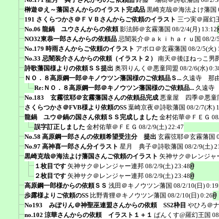
榊遊＠え～藩国さんからのイラスト完成品
黒崎克哉＠海法よけ藩国
191 さくらつかさ＠ＦＶＢさんからご依頼のイラスト
三つ実＠羅幻
No.06 龍鍋 ユウさんからの依頼
影法師＠玄霧藩国
08/2/4(月) 13:12
NO32東恭一郎さんからの依頼品
忌闇装介＠ａｋｉｈａｒｕ国
08/2/
No.179 時雨さんからご依頼のイラスト
アポロ＠玄霧藩国
08/2/5(火) 
No.33 忌闇装介さんからの依頼（イラスト２）
南天＠後ほねっこ男
詩歌藩国様よりの依頼ＳＳ提出
奥羽りんく＠悪童同盟
08/2/6(水) 0:3
ＮＯ．８高原鋼一郎＠キノウツン藩国様のご依頼品Ｓ...
久遠寺 那
Re:ＮＯ．８高原鋼一郎＠キノウツン藩国様のご依頼品...
久遠寺
No.183 玄霧弦耶＠玄霧藩国さんの依頼品完成
悪童屋 四季＠悪童
さくらつかさ＠FVB様より依頼のSS
葉崎京夜＠詩歌藩国
08/2/7(木) 
龍鍋 ユウ＠鍋の国さん依頼ＳＳ完成しました
金村佑華＠ＦＥＧ
08
誤字訂正しました
金村佑華＠ＦＥＧ
08/2/9(土) 22:47
No.58 高原鋼一郎さんの依頼希望受注分 提出
玄霧弦耶＠玄霧藩国
No.97 高神喜一郎さん分イラスト
星月 典子＠詩歌藩国
08/2/9(土) 2
黒崎克哉＠海法よけ藩国さんご依頼のイラスト
矢神サク＠レンジャ
１枚目です
矢神サク＠レンジャー連邦
08/2/9(土) 23:48
２枚目です
矢神サク＠レンジャー連邦
08/2/9(土) 23:48
高原鋼一郎様からの依頼ＳＳ
浅田＠キノウツン藩国
08/2/10(日) 0:19
歩露様よりご依頼のSS
比野青狸＠キノウツン藩国
08/2/10(日) 0:26
No193 みぽりん＠神聖巫連盟さんからの依頼 SS2枠目
やひろ＠
no.102 涼華さんからの依頼 イラスト１＋１
ぱんくす@羅幻王国
08