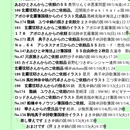
あおひとさんからご依頼のＳＳ
奥羽りんく＠悪童同盟
08/1/4(金) 0:2
180 玄霧弦耶さんからのご依頼品。
忌闇装介＠ａｋｉｈａｒｕ国
08
アポロ＠玄霧藩国様からのイラスト完成品
黒崎克哉＠海法よけ藩国
No.174 龍鍋 ユウ＠鍋の国さま依頼分
まき＠鍋の国
08/1/4(金) 22:1
183 玄霧弦耶さんからご依頼のイラスト
アポロ＠玄霧藩国
08/1/5(
１７８ アポロさんからの依頼
影法師＠玄霧藩国
08/1/6(日) 16:11
No.171 星月 典子さんからのご依頼品
駒地真子＠詩歌藩国
08/1/6(日
Ｎｏ．６４ アシタスナオ三からのご依頼品ＳＳ
刻生・Ｆ・悠也
08
No.147あおひと＠海法よけ藩国様 ＳＳ自由枠分２枠目
久遠寺 那
No.47 川原雅さんのご依頼
鍋野沙子＠鍋の国
08/1/8(火) 17:20
185 カイエさんからのご依頼品
萩野むつき＠レンジャー連邦
08/1/9(
玄霧弦耶さんからのご依頼品
橘＠akiharu国
08/1/10(木) 1:24
180 玄霧弦耶さんからのご依頼イラスト
星月 典子＠詩歌藩国
08/1
No126 風杜神奈＠暁の円卓さんからご依頼のイラスト
三つ実＠羅幻
180 玄霧弦耶さんからの指名SS
鍋 黒兎＠鍋の国
08/1/12(土) 21:2
No174 龍鍋 ユウさんご依頼のSS
里樹澪（旧：SW-M）＠ビギナ
ロッドさんからのご依頼のイラスト
黒崎克哉＠海法よけ藩国
08/1/1
No.167 船橋＠キノウツン藩国様のご依頼。
花陵＠詩歌藩国
08/1/14(
182 華さんからの受注品です
松井。@無所属
08/1/14(月) 18:29
No.156 駒地真子＠詩歌藩国様分イラスト
まき＠鍋の国
08/1/15(火) 2
差し替えです
まき＠鍋の国
08/1/15(火) 6:35
おまけです（汗
まき＠鍋の国
08/1/15(火) 6:37