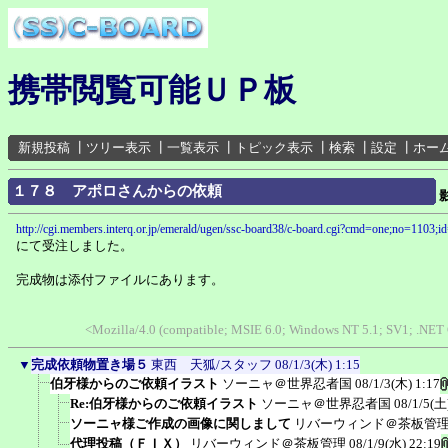
携帯閲覧可能ＵＰ板
新規投稿
┃
ツリー表示
┃
一覧表示
┃
トピック表示
┃
検索
┃
設定
┃
ホー
１７８ アポロさんからの依頼
http://cgi.members.interq.or.jp/emerald/ugen/ssc-board38/c-board.cgi?cmd=one;no=1103;i
にて受注しました。
完成物は添付ファイルにあります。
<Mozilla/4.0 (compatible; MSIE 6.0; Windows NT 5.1; SV1; .NE
▼
完成依頼物置き場５
東西 天狐/スタッフ
08/1/3(木) 1:15
伯牙様からのご依頼イラスト
ソーニャ＠世界忍者国
08/1/3(木) 1:17
Re:伯牙様からのご依頼イラスト
ソーニャ＠世界忍者国
08/1/5(土
ソーニャ様ご作成の画像に関しまして
リバーウィンド＠茶板管
代理投稿（ＦＩＸ）
リバーウィンド＠茶板管理
08/1/9(水) 22:19