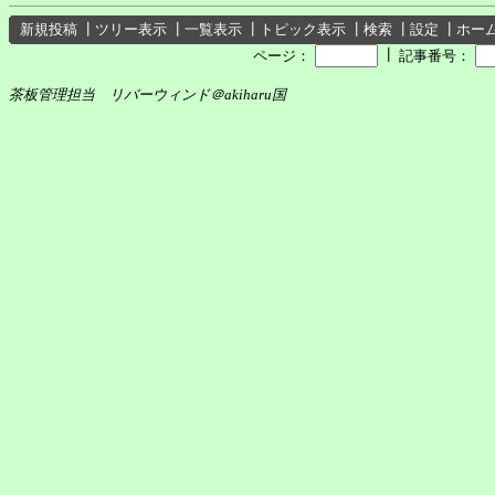
新規投稿
┃
ツリー表示
┃
一覧表示
┃
トピック表示
┃
検索
┃
設定
┃
ホー
┃
ページ：
記事番号：
茶板管理担当 リバーウィンド＠akiharu国