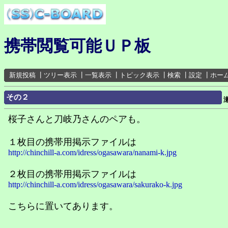
携帯閲覧可能ＵＰ板
新規投稿
┃
ツリー表示
┃
一覧表示
┃
トピック表示
┃
検索
┃
設定
┃
ホー
その２
桜子さんと刀岐乃さんのペアも。
１枚目の携帯用掲示ファイルは
http://chinchill-a.com/idress/ogasawara/nanami-k.jpg
２枚目の携帯用掲示ファイルは
http://chinchill-a.com/idress/ogasawara/sakurako-k.jpg
こちらに置いてあります。