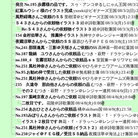
発注 No.195 歩露様の品です。
スゥ・アンコ＠るしにゃん王国
08/3/
紅葉ルウシィ 様のイラスト完成
yuzuki@ビギナーズ王国
08/3/2(日) 
風野緋璃さんご依頼のＳＳ
里樹澪＠ビギナーズ王国
08/3/3(月) 2:31
Ｓ４３さんからの依頼物イラスト３
経＠詩歌藩国
08/3/3(月) 5:01
Re:Ｓ４３さんからの依頼物イラスト３
経＠詩歌藩国
08/3/3(月) 5
154 金村佑華さん 推薦枠イラスト
矢神サク＠レンジャー連邦
08/3
夜國涼華さんからご依頼のＳＳ
藤原ひろ子＠ＦＥＧ
08/3/8(土) 19:57
No,241 那限逢真・三影＠天領さんご依頼のSS
高神喜一郎＠紅葉国
0
No.187 龍鍋 ユウさんからの依頼品
むつき・萩野・ドラケン＠レン
no.180_4 玄霧弦耶さんからのご依頼品ｓｓ
室賀兼一＠リワマヒ
08
No.251 風杜神奈さんからのご依頼SS
やひろ＠ナニワアームズ商藩国
No.95.お勧め枠で受注した依頼
静＠無名騎士藩
08/3/18(火) 23:41
No.251 風杜神奈さんからのご依頼SS
やひろ＠ナニワアームズ商藩国
235 久遠寺 那由他さんからの依頼の品
むつき・萩野・ドラケン
その２
むつき・萩野・ドラケン＠レンジャー連邦
08/4/6(日) 1:27
No.197 葉崎京夜さんからのご依頼
花陵＠詩歌藩国
08/4/8(火) 0:04
二枚目です。
花陵＠詩歌藩国
08/4/8(火) 0:06
No.254 あおひとさんからの依頼品
橘＠akiharu国
08/4/9(水) 21:58
No.193みぽりんさんからのご依頼イラスト
舞花・Ｔ・ドラッヘン＠
イラスト２枚目です
舞花・Ｔ・ドラッヘン＠レンジャー連邦
08/
No.251 風杜神奈さんからの依頼 (イラスト２）
経＠詩歌藩国
08/5/17
No.250ジャイ＠ＦＥＧ様／受注ＳＳ納品
夜國涼華＠海法よけ藩国
08