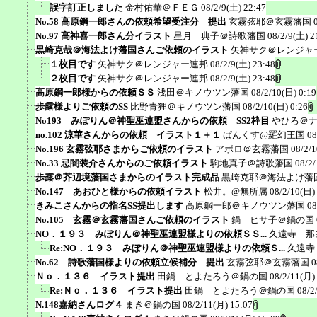
誤字訂正しました
金村佑華＠ＦＥＧ
08/2/9(土) 22:47
No.58 高原鋼一郎さんの依頼希望受注分 提出
玄霧弦耶＠玄霧藩国
No.97 高神喜一郎さん分イラスト
星月 典子＠詩歌藩国
08/2/9(土) 2
黒崎克哉＠海法よけ藩国さんご依頼のイラスト
矢神サク＠レンジャ
１枚目です
矢神サク＠レンジャー連邦
08/2/9(土) 23:48
２枚目です
矢神サク＠レンジャー連邦
08/2/9(土) 23:48
高原鋼一郎様からの依頼ＳＳ
浅田＠キノウツン藩国
08/2/10(日) 0:19
歩露様よりご依頼のSS
比野青狸＠キノウツン藩国
08/2/10(日) 0:26
No193 みぽりん＠神聖巫連盟さんからの依頼 SS2枠目
やひろ＠
no.102 涼華さんからの依頼 イラスト１＋１
ぱんくす@羅幻王国
08
No.196 玄霧弦耶さまからご依頼のイラスト
アポロ＠玄霧藩国
08/2/
No.33 忌闇装介さんからのご依頼イラスト
駒地真子＠詩歌藩国
08/2/
歩露＠芥辺境藩国さまからのイラスト完成品
黒崎克耶＠海法よけ藩
No.147 あおひと様からの依頼イラスト
松井。@無所属
08/2/10(日)
きみこさんからの指名SS提出します
高原鋼一郎＠キノウツン藩国
08
No.105 玄霧＠玄霧藩国さんご依頼のイラスト
鍋 ヒサ子＠鍋の国
NO．１９３ みぽりん＠神聖巫連盟様よりの依頼ＳＳ...
久遠寺 那
Re:NO．１９３ みぽりん＠神聖巫連盟様よりの依頼Ｓ...
久遠寺
No.62 詩歌藩国様よりの依頼立候補分 提出
玄霧弦耶＠玄霧藩国
0
Ｎｏ．１３６ イラスト提出
田鍋 とよたろう＠鍋の国
08/2/11(月)
Re:Ｎｏ．１３６ イラスト提出
田鍋 とよたろう＠鍋の国
08/2
N.148嘉納さんログ４
まき＠鍋の国
08/2/11(月) 15:07