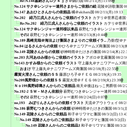
Re:N.148嘉納さんログ４
まき＠鍋の国
08/2/11(月) 15:09
No.124 サク＠レンジャー連邦さまからご依頼の絵
花陵＠詩歌藩国
0
No.147 あおひとさんからの依頼品
橘＠akiharu国
08/2/11(月) 19:13
No.202 緋乃江戌人さんからご依頼のイラスト
カヲリ＠世界忍者国
Re:No.202 緋乃江戌人さんからご依頼のイラスト
カヲリ＠世界
No.124 サク＠レンジャー連邦様以来品
萩野むつき＠レンジャー連邦
その2
萩野むつき＠レンジャー連邦
08/2/13(水) 0:44
No.189 黒崎克哉＠海法よけ藩国さまよりのご依頼イラ...
乃亜I型＠
No.04 はるさんからの依頼
やひろ＠ナニワアームズ商藩国
08/2/13(水
No.149 花陵さんからの依頼
砂神時雨＠たけきの藩国
08/2/14(木) 22:
no.203 久珂あゆみ様からご依頼のイラスト
アポロ＠玄霧藩国
08/2/1
No143 かすみ様からのご依頼イラスト
守上藤丸＠ナニワアームズ商
おまけ
守上藤丸＠ナニワアームズ商藩国
08/2/18(月) 22:55
霧賀火澄さんご依頼のＳＳ
藤原ひろ子＠ＦＥＧ
08/2/19(火) 19:35
No209風野様からの依頼ＳＳ
霧賀火澄＠ＦＥＧ
08/2/19(火) 23:39
Ｎｏ199風野緋璃さんからのご依頼品
南天＠後ほねっこ男爵領
08/2/
No.192-2 ＳＷ－Ｍさん依頼分
萩野むつき＠レンジャー連邦
08/2/24(
その2
萩野むつき＠レンジャー連邦
08/2/24(日) 0:07
no,193 みぽりんさんからの依頼イラスト
天流＠アウトウェイ
08/2
No.186 萩野むつきさんからの依頼
砂神時雨＠たけきの藩国
08/3/1(土
No.149 花陵さんからのご依頼品
和子＠リワマヒ藩国
08/3/2(日) 13:4
No.149 花陵さんからのご依頼品2
和子＠リワマヒ藩国
08/3/2(日) 
No.149 花陵さんからのご依頼品3
和子＠リワマヒ藩国
08/3/2