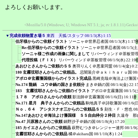
よろしくお願いします。
<Mozilla/5.0 (Windows; U; Windows NT 5.1; ja; rv:1.8.1.11) Geck
▼
完成依頼物置き場５
東西 天狐/スタッフ
08/1/3(木) 1:15
伯牙様からのご依頼イラスト
ソーニャ＠世界忍者国
08/1/3(木) 1:17
Re:伯牙様からのご依頼イラスト
ソーニャ＠世界忍者国
08/1/5(土
ソーニャ様ご作成の画像に関しまして
リバーウィンド＠茶板管
代理投稿（ＦＩＸ）
リバーウィンド＠茶板管理
08/1/9(水) 22:19
あおひとさんからご依頼のＳＳ
奥羽りんく＠悪童同盟
08/1/4(金) 0:2
180 玄霧弦耶さんからのご依頼品。
忌闇装介＠ａｋｉｈａｒｕ国
08
アポロ＠玄霧藩国様からのイラスト完成品
黒崎克哉＠海法よけ藩国
No.174 龍鍋 ユウ＠鍋の国さま依頼分
まき＠鍋の国
08/1/4(金) 22:1
183 玄霧弦耶さんからご依頼のイラスト
アポロ＠玄霧藩国
08/1/5(
１７８ アポロさんからの依頼
影法師＠玄霧藩国
08/1/6(日) 16:11
No.171 星月 典子さんからのご依頼品
駒地真子＠詩歌藩国
08/1/6(日
Ｎｏ．６４ アシタスナオ三からのご依頼品ＳＳ
刻生・Ｆ・悠也
08
No.147あおひと＠海法よけ藩国様 ＳＳ自由枠分２枠目
久遠寺 那
No.47 川原雅さんのご依頼
鍋野沙子＠鍋の国
08/1/8(火) 17:20
185 カイエさんからのご依頼品
萩野むつき＠レンジャー連邦
08/1/9(
玄霧弦耶さんからのご依頼品
橘＠akiharu国
08/1/10(木) 1:24