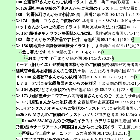
180 玄霧弦耶さんからのご依頼イラスト
星月 典子＠詩歌藩国
08/1
No126 風杜神奈＠暁の円卓さんからご依頼のイラスト
三つ実＠羅幻
180 玄霧弦耶さんからの指名SS
鍋 黒兎＠鍋の国
08/1/12(土) 21:2
No174 龍鍋 ユウさんご依頼のSS
里樹澪（旧：SW-M）＠ビギナ
ロッドさんからのご依頼のイラスト
黒崎克哉＠海法よけ藩国
08/1/1
No.167 船橋＠キノウツン藩国様のご依頼。
花陵＠詩歌藩国
08/1/14(
182 華さんからの受注品です
松井。@無所属
08/1/14(月) 18:29
No.156 駒地真子＠詩歌藩国様分イラスト
まき＠鍋の国
08/1/15(火) 2
差し替えです
まき＠鍋の国
08/1/15(火) 6:35
おまけです（汗
まき＠鍋の国
08/1/15(火) 6:37
ミーア（旧カイエ）＠愛鳴藩国様からのご依頼
猫野和錆＠玄霧藩国
結城杏＠世界忍者国さんのご依頼
田鍋 とよたろう＠鍋の国
08/1/1
Ｎｏ.180 玄霧弦耶さんからの依頼
時雨＠ＦＶＢ
08/1/16(水) 21:24
１７８ アポロ＠玄霧藩国さまからの依頼分
くま＠鍋の国
08/1/21(
No.164 あおひとさん依頼の品
静＠無名騎士藩
08/1/21(月) 22:39
No.173 乃亜I型＠ナニワアームズ商藩国さんからのご...
矢上ミサ＠鍋
No.47 川原雅さんからの依頼 提出
玄霧弦耶＠玄霧藩国
08/1/22(火) 2
No.64 アシタスナオさんからご依頼のイラスト
アポロ＠玄霧藩国
08
no26 SW-Mさんのご依頼のイラスト
カヲリ＠世界忍者国
08/1/25(金)
Re:no26 SW-Mさんのご依頼のイラスト
カヲリ＠世界忍者国
08/1
乃亜I型＠ナニワアームズ商藩国さんからのご依頼イラ...
守上藤丸＠
再提出
守上藤丸＠ナニワアームズ商藩国
08/1/26(土) 21:13
No.178アポロ様からの依頼品
かすみ＠ＦＥＧ
08/1/26(土) 11:55