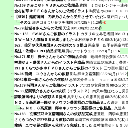
No.169 きみこ＠ＦＶＢさんのご依頼品
豊国 ミロ＠レンジャー連邦
金村佑華＠ＦＥＧさんからのご依頼イラスト
時野あやの＠ＦＥＧ
08
【遅延】越前藩国 刀岐乃さんから受注させていただ...
瀬戸口まつ
その２
瀬戸口まつり＠ヲチ藩国
08/1/28(月) 1:26
≪
No.79 結城杏さんからの依頼
天流
08/1/30(水) 22:05
No・138 SW-Mさんご依頼のイラスト
カヲリ＠世界忍者国
08/1/31
ＳＷ－Ｍさん依頼ＳＳ完成しました
金村佑華＠ＦＥＧ
08/2/1(金) 13:
165、伯牙＠伏見藩国さんの依頼のＳＳ提出
悪童屋 四季＠悪童同
発注・依頼NO.193 納品
癖毛爆男@アウトウェイ
08/2/3(日) 1:16
No.171 星月 典子さんからのご依頼品
鈴藤 瑞樹＠詩歌藩国
08/2/3
榊遊＠え～藩国さんからのイラスト完成品
黒崎克哉＠海法よけ藩国
191 さくらつかさ＠ＦＶＢさんからご依頼のイラスト
三つ実＠羅幻
No.06 龍鍋 ユウさんからの依頼
影法師＠玄霧藩国
08/2/4(月) 13:12
NO32東恭一郎さんからの依頼品
忌闇装介＠ａｋｉｈａｒｕ国
08/2/
No.179 時雨さんからご依頼のイラスト
アポロ＠玄霧藩国
08/2/5(火) 
No.33 忌闇装介さんからの依頼（イラスト２）
南天＠後ほねっこ男
詩歌藩国様よりの依頼ＳＳ提出
奥羽りんく＠悪童同盟
08/2/6(水) 0:3
ＮＯ．８高原鋼一郎＠キノウツン藩国様のご依頼品Ｓ...
久遠寺 那
Re:ＮＯ．８高原鋼一郎＠キノウツン藩国様のご依頼品...
久遠寺
No.183 玄霧弦耶＠玄霧藩国さんの依頼品完成
悪童屋 四季＠悪童
さくらつかさ＠FVB様より依頼のSS
葉崎京夜＠詩歌藩国
08/2/7(木) 
龍鍋 ユウ＠鍋の国さん依頼ＳＳ完成しました
金村佑華＠ＦＥＧ
08