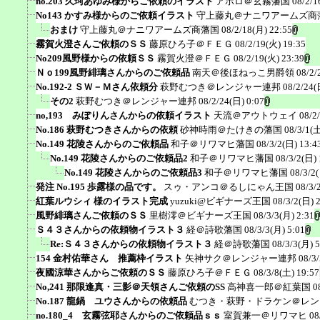
no.203 久珂あゆみ様からご依頼のイラスト
アポロ＠玄霧藩国
08/2/1
No143 かすみ様からのご依頼イラスト
守上藤丸＠ナニワアームズ商
おまけ
守上藤丸＠ナニワアームズ商藩国
08/2/18(月) 22:55
霧賀火澄さんご依頼のＳＳ
藤原ひろ子＠ＦＥＧ
08/2/19(火) 19:35
No209風野様からの依頼ＳＳ
霧賀火澄＠ＦＥＧ
08/2/19(火) 23:39
Ｎｏ199風野緋璃さんからのご依頼品
南天＠後ほねっこ男爵領
08/2/
No.192-2 ＳＷ－Ｍさん依頼分
萩野むつき＠レンジャー連邦
08/2/24(
その2
萩野むつき＠レンジャー連邦
08/2/24(日) 0:07
no,193 みぽりんさんからの依頼イラスト
天流＠アウトウェイ
08/2
No.186 萩野むつきさんからの依頼
砂神時雨＠たけきの藩国
08/3/1(土
No.149 花陵さんからのご依頼品
和子＠リワマヒ藩国
08/3/2(日) 13:4
No.149 花陵さんからのご依頼品2
和子＠リワマヒ藩国
08/3/2(日) 
No.149 花陵さんからのご依頼品3
和子＠リワマヒ藩国
08/3/2
発注 No.195 歩露様の品です。
スゥ・アンコ＠るしにゃん王国
08/3/
紅葉ルウシィ 様のイラスト完成
yuzuki@ビギナーズ王国
08/3/2(日) 
風野緋璃さんご依頼のＳＳ
里樹澪＠ビギナーズ王国
08/3/3(月) 2:31
Ｓ４３さんからの依頼物イラスト３
経＠詩歌藩国
08/3/3(月) 5:01
Re:Ｓ４３さんからの依頼物イラスト３
経＠詩歌藩国
08/3/3(月) 5
154 金村佑華さん 推薦枠イラスト
矢神サク＠レンジャー連邦
08/3
夜國涼華さんからご依頼のＳＳ
藤原ひろ子＠ＦＥＧ
08/3/8(土) 19:57
No,241 那限逢真・三影＠天領さんご依頼のSS
高神喜一郎＠紅葉国
0
No.187 龍鍋 ユウさんからの依頼品
むつき・萩野・ドラケン＠レン
no.180_4 玄霧弦耶さんからのご依頼品ｓｓ
室賀兼一＠リワマヒ
08