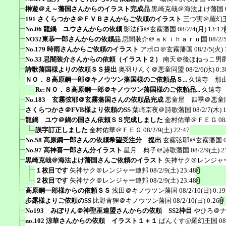
榊遊＠え～藩国さんからのイラスト完成品
黒崎克哉＠海法よけ藩国
191 さくらつかさ＠ＦＶＢさんからご依頼のイラスト
三つ実＠羅幻
No.06 龍鍋 ユウさんからの依頼
影法師＠玄霧藩国
08/2/4(月) 13:12
NO32東恭一郎さんからの依頼品
忌闇装介＠ａｋｉｈａｒｕ国
08/2/
No.179 時雨さんからご依頼のイラスト
アポロ＠玄霧藩国
08/2/5(火) 
No.33 忌闇装介さんからの依頼（イラスト２）
南天＠後ほねっこ男
詩歌藩国様よりの依頼ＳＳ提出
奥羽りんく＠悪童同盟
08/2/6(水) 0:3
ＮＯ．８高原鋼一郎＠キノウツン藩国様のご依頼品Ｓ...
久遠寺 那
Re:ＮＯ．８高原鋼一郎＠キノウツン藩国様のご依頼品...
久遠寺
No.183 玄霧弦耶＠玄霧藩国さんの依頼品完成
悪童屋 四季＠悪童
さくらつかさ＠FVB様より依頼のSS
葉崎京夜＠詩歌藩国
08/2/7(木) 
龍鍋 ユウ＠鍋の国さん依頼ＳＳ完成しました
金村佑華＠ＦＥＧ
08
誤字訂正しました
金村佑華＠ＦＥＧ
08/2/9(土) 22:47
No.58 高原鋼一郎さんの依頼希望受注分 提出
玄霧弦耶＠玄霧藩国
No.97 高神喜一郎さん分イラスト
星月 典子＠詩歌藩国
08/2/9(土) 2
黒崎克哉＠海法よけ藩国さんご依頼のイラスト
矢神サク＠レンジャ
１枚目です
矢神サク＠レンジャー連邦
08/2/9(土) 23:48
２枚目です
矢神サク＠レンジャー連邦
08/2/9(土) 23:48
高原鋼一郎様からの依頼ＳＳ
浅田＠キノウツン藩国
08/2/10(日) 0:19
歩露様よりご依頼のSS
比野青狸＠キノウツン藩国
08/2/10(日) 0:26
No193 みぽりん＠神聖巫連盟さんからの依頼 SS2枠目
やひろ＠
no.102 涼華さんからの依頼 イラスト１＋１
ぱんくす@羅幻王国
08