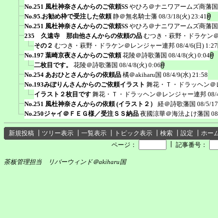
No.251 風杜神奈さんからのご依頼SS
やひろ＠ナニワアームズ商藩国
No.95.お勧め枠で受注した依頼
静＠無名騎士藩
08/3/18(火) 23:41
No.251 風杜神奈さんからのご依頼SS
やひろ＠ナニワアームズ商藩国
235 久遠寺 那由他さんからの依頼の品
むつき・萩野・ドラケン
その２
むつき・萩野・ドラケン＠レンジャー連邦
08/4/6(日) 1:27
No.197 葉崎京夜さんからのご依頼
花陵＠詩歌藩国
08/4/8(火) 0:04
二枚目です。
花陵＠詩歌藩国
08/4/8(火) 0:06
No.254 あおひとさんからの依頼品
橘＠akiharu国
08/4/9(水) 21:58
No.193みぽりんさんからのご依頼イラスト
舞花・Ｔ・ドラッヘン＠
イラスト２枚目です
舞花・Ｔ・ドラッヘン＠レンジャー連邦
08/
No.251 風杜神奈さんからの依頼 (イラスト２）
経＠詩歌藩国
08/5/17
No.250ジャイ＠ＦＥＧ様／受注ＳＳ納品
夜國涼華＠海法よけ藩国
08
新規投稿
┃
ツリー表示
┃
一覧表示
┃
トピック表示
┃
検索
┃
設定
┃
ホー
┃
ページ：
記事番号：
茶板管理担当 リバーウィンド＠akiharu国