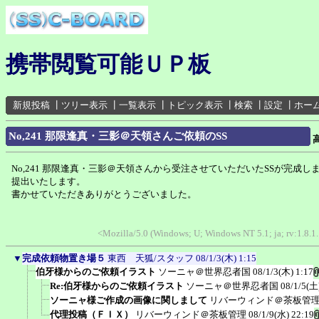
携帯閲覧可能ＵＰ板
新規投稿
┃
ツリー表示
┃
一覧表示
┃
トピック表示
┃
検索
┃
設定
┃
ホー
No,241 那限逢真・三影＠天領さんご依頼のSS
No,241 那限逢真・三影＠天領さんから受注させていただいたSSが完成し
提出いたします。
書かせていただきありがとうございました。
<Mozilla/5.0 (Windows; U; Windows NT 5.1; ja; rv:1.8.
▼
完成依頼物置き場５
東西 天狐/スタッフ
08/1/3(木) 1:15
伯牙様からのご依頼イラスト
ソーニャ＠世界忍者国
08/1/3(木) 1:17
Re:伯牙様からのご依頼イラスト
ソーニャ＠世界忍者国
08/1/5(土
ソーニャ様ご作成の画像に関しまして
リバーウィンド＠茶板管
代理投稿（ＦＩＸ）
リバーウィンド＠茶板管理
08/1/9(水) 22:19