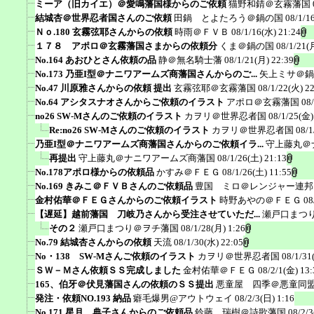
ミーア（旧カイエ）＠愛鳴藩国様からのご依頼
猫野和錆＠玄霧藩国
結城杏＠世界忍者国さんのご依頼
田鍋 とよたろう＠鍋の国
08/1/1
Ｎｏ.180 玄霧弦耶さんからの依頼
時雨＠ＦＶＢ
08/1/16(水) 21:24
１７８ アポロ＠玄霧藩国さまからの依頼分
くま＠鍋の国
08/1/21(
No.164 あおひとさん依頼の品
静＠無名騎士藩
08/1/21(月) 22:39
No.173 乃亜I型＠ナニワアームズ商藩国さんからのご...
矢上ミサ＠鍋
No.47 川原雅さんからの依頼 提出
玄霧弦耶＠玄霧藩国
08/1/22(火) 2
No.64 アシタスナオさんからご依頼のイラスト
アポロ＠玄霧藩国
08
no26 SW-Mさんのご依頼のイラスト
カヲリ＠世界忍者国
08/1/25(金)
Re:no26 SW-Mさんのご依頼のイラスト
カヲリ＠世界忍者国
08/1
乃亜I型＠ナニワアームズ商藩国さんからのご依頼イラ...
守上藤丸＠
再提出
守上藤丸＠ナニワアームズ商藩国
08/1/26(土) 21:13
No.178アポロ様からの依頼品
かすみ＠ＦＥＧ
08/1/26(土) 11:55
No.169 きみこ＠ＦＶＢさんのご依頼品
豊国 ミロ＠レンジャー連邦
金村佑華＠ＦＥＧさんからのご依頼イラスト
時野あやの＠ＦＥＧ
08
【遅延】越前藩国 刀岐乃さんから受注させていただ...
瀬戸口まつ
その２
瀬戸口まつり＠ヲチ藩国
08/1/28(月) 1:26
No.79 結城杏さんからの依頼
天流
08/1/30(水) 22:05
No・138 SW-Mさんご依頼のイラスト
カヲリ＠世界忍者国
08/1/31
ＳＷ－Ｍさん依頼ＳＳ完成しました
金村佑華＠ＦＥＧ
08/2/1(金) 13:
165、伯牙＠伏見藩国さんの依頼のＳＳ提出
悪童屋 四季＠悪童同
発注・依頼NO.193 納品
癖毛爆男@アウトウェイ
08/2/3(日) 1:16
No.171 星月 典子さんからのご依頼品
鈴藤 瑞樹＠詩歌藩国
08/2/3