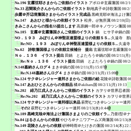
No.196 玄霧弦耶さまからご依頼のイラスト
アポロ＠玄霧藩国
08/2/
No.33 忌闇装介さんからのご依頼イラスト
駒地真子＠詩歌藩国
08/2/
歩露＠芥辺境藩国さまからのイラスト完成品
黒崎克耶＠海法よけ藩
No.147 あおひと様からの依頼イラスト
松井。@無所属
08/2/10(日)
きみこさんからの指名SS提出します
高原鋼一郎＠キノウツン藩国
08
No.105 玄霧＠玄霧藩国さんご依頼のイラスト
鍋 ヒサ子＠鍋の国
NO．１９３ みぽりん＠神聖巫連盟様よりの依頼ＳＳ...
久遠寺 那
Re:NO．１９３ みぽりん＠神聖巫連盟様よりの依頼Ｓ...
久遠寺
No.62 詩歌藩国様よりの依頼立候補分 提出
玄霧弦耶＠玄霧藩国
0
Ｎｏ．１３６ イラスト提出
田鍋 とよたろう＠鍋の国
08/2/11(月)
Re:Ｎｏ．１３６ イラスト提出
田鍋 とよたろう＠鍋の国
08/2
N.148嘉納さんログ４
まき＠鍋の国
08/2/11(月) 15:07
Re:N.148嘉納さんログ４
まき＠鍋の国
08/2/11(月) 15:09
No.124 サク＠レンジャー連邦さまからご依頼の絵
花陵＠詩歌藩国
0
No.147 あおひとさんからの依頼品
橘＠akiharu国
08/2/11(月) 19:13
No.202 緋乃江戌人さんからご依頼のイラスト
カヲリ＠世界忍者国
Re:No.202 緋乃江戌人さんからご依頼のイラスト
カヲリ＠世界
No.124 サク＠レンジャー連邦様以来品
萩野むつき＠レンジャー連邦
その2
萩野むつき＠レンジャー連邦
08/2/13(水) 0:44
No.189 黒崎克哉＠海法よけ藩国さまよりのご依頼イラ...
乃亜I型＠
No.04 はるさんからの依頼
やひろ＠ナニワアームズ商藩国
08/2/13(水
No.149 花陵さんからの依頼
砂神時雨＠たけきの藩国
08/2/14(木) 22: