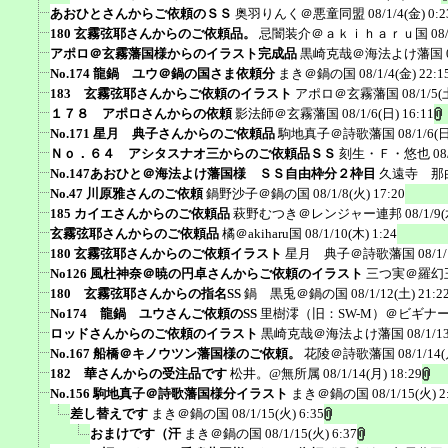
あおひとさんからご依頼のＳＳ
奥羽りんく＠悪童同盟
08/1/4(金) 0:2
180 玄霧弦耶さんからのご依頼品。
忌闇装介＠ａｋｉｈａｒｕ国
08
アポロ＠玄霧藩国様からのイラスト完成品
黒崎克哉＠海法よけ藩国
No.174 龍鍋 ユウ＠鍋の国さま依頼分
まき＠鍋の国
08/1/4(金) 22:1
183 玄霧弦耶さんからご依頼のイラスト
アポロ＠玄霧藩国
08/1/5(
１７８ アポロさんからの依頼
影法師＠玄霧藩国
08/1/6(日) 16:11
No.171 星月 典子さんからのご依頼品
駒地真子＠詩歌藩国
08/1/6(日
Ｎｏ．６４ アシタスナオ三からのご依頼品ＳＳ
刻生・Ｆ・悠也
08
No.147あおひと＠海法よけ藩国様 ＳＳ自由枠分２枠目
久遠寺 那
No.47 川原雅さんのご依頼
鍋野沙子＠鍋の国
08/1/8(火) 17:20
185 カイエさんからのご依頼品
萩野むつき＠レンジャー連邦
08/1/9(
玄霧弦耶さんからのご依頼品
橘＠akiharu国
08/1/10(木) 1:24
180 玄霧弦耶さんからのご依頼イラスト
星月 典子＠詩歌藩国
08/1
No126 風杜神奈＠暁の円卓さんからご依頼のイラスト
三つ実＠羅幻
180 玄霧弦耶さんからの指名SS
鍋 黒兎＠鍋の国
08/1/12(土) 21:2
No174 龍鍋 ユウさんご依頼のSS
里樹澪（旧：SW-M）＠ビギナ
ロッドさんからのご依頼のイラスト
黒崎克哉＠海法よけ藩国
08/1/1
No.167 船橋＠キノウツン藩国様のご依頼。
花陵＠詩歌藩国
08/1/14(
182 華さんからの受注品です
松井。@無所属
08/1/14(月) 18:29
No.156 駒地真子＠詩歌藩国様分イラスト
まき＠鍋の国
08/1/15(火) 2
差し替えです
まき＠鍋の国
08/1/15(火) 6:35
おまけです（汗
まき＠鍋の国
08/1/15(火) 6:37