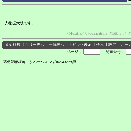
人物拡大版です。
<Mozilla/4.0 (compatible; MSIE 5.17; 
新規投稿
┃
ツリー表示
┃
一覧表示
┃
トピック表示
┃
検索
┃
設定
┃
ホー
┃
ページ：
記事番号：
茶板管理担当 リバーウィンド＠akiharu国