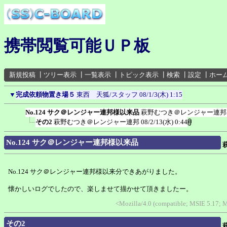
携帯閲覧可能ＵＰ板
新規投稿
┃
ツリー表示
┃
一覧表示
┃
トピック表示
┃
検索
┃
設定
┃
ホー
▼
完成依頼物置き場５
東西 天狐/スタッフ
08/1/3(木) 1:15
No.124 サク＠レンジャー連邦様以来品
萩野むつき＠レンジャー連邦
その2
萩野むつき＠レンジャー連邦
08/2/13(水) 0:44
No.124 サク＠レンジャー連邦様以来品
No.124 サク＠レンジャー連邦様以来分できあがりました。
懐かしいログでしたので、楽しませて描かせて頂きましたー。
<Mozilla/4.0 (compatible; MSIE 5.17; 
その2