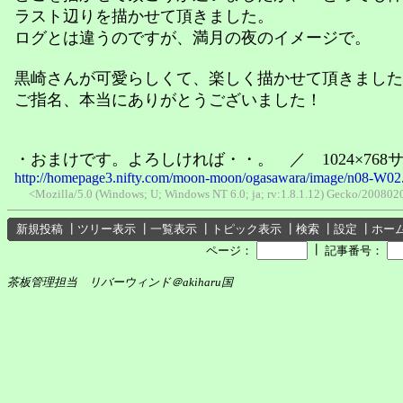
ラスト辺りを描かせて頂きました。
ログとは違うのですが、満月の夜のイメージで。
黒崎さんが可愛らしくて、楽しく描かせて頂きました
ご指名、本当にありがとうございました！
・おまけです。よろしければ・・。 ／ 1024×768
http://homepage3.nifty.com/moon-moon/ogasawara/image/n08-W02
<Mozilla/5.0 (Windows; U; Windows NT 6.0; ja; rv:1.8.1.12) Gecko/2008020
新規投稿
┃
ツリー表示
┃
一覧表示
┃
トピック表示
┃
検索
┃
設定
┃
ホー
┃
ページ：
記事番号：
茶板管理担当 リバーウィンド＠akiharu国