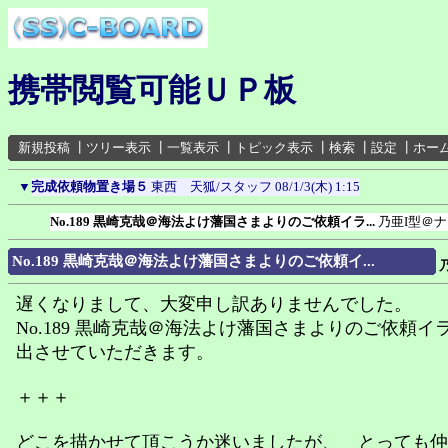
携帯閲覧可能ＵＰ板
新規投稿
┃
ツリー表示
┃
一覧表示
┃
トピック表示
┃
検索
┃
設定
┃
ホー
▼
完成依頼物置き場５
東西 天狐/スタッフ
08/1/3(木) 1:15
No.189 黒崎克哉＠海法よけ藩国さまよりのご依頼イラ...
乃亜I型＠
No.189 黒崎克哉＠海法よけ藩国さまよりのご依頼イ...
遅くなりまして、大変申し訳ありませんでした。
No.189 黒崎克哉＠海法よけ藩国さまよりのご依頼イ
出させていただきます。
＋＋＋
どこを描かせて頂こうか迷いましたが、 とっても仲