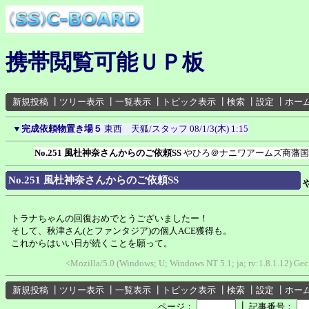
携帯閲覧可能ＵＰ板
新規投稿
┃
ツリー表示
┃
一覧表示
┃
トピック表示
┃
検索
┃
設定
┃
ホー
▼
完成依頼物置き場５
東西 天狐/スタッフ
08/1/3(木) 1:15
No.251 風杜神奈さんからのご依頼SS
やひろ＠ナニワアームズ商藩国
No.251 風杜神奈さんからのご依頼SS
トラナちゃんの回復おめでとうございましたー！
そして、秋津さん(とファンタジア)の個人ACE獲得も。
これからはいい日が続くことを願って。
<Mozilla/5.0 (Windows; U; Windows NT 5.1; ja; rv:1.8.1.12) Ge
新規投稿
┃
ツリー表示
┃
一覧表示
┃
トピック表示
┃
検索
┃
設定
┃
ホー
┃
ページ：
記事番号：