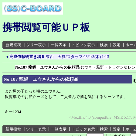
携帯閲覧可能ＵＰ板
新規投稿
┃
ツリー表示
┃
一覧表示
┃
トピック表示
┃
検索
┃
設定
┃
ホー
▼
完成依頼物置き場５
東西 天狐/スタッフ
08/1/3(木) 1:15
No.187 龍鍋 ユウさんからの依頼品
むつき・萩野・ドラケン＠レン
No.187 龍鍋 ユウさんからの依頼品
まだ男の子だった頃のユウさん、
観覧車でのお節介ーズとして、二人並んで隣を気にするシーンです。
キー1234
<Mozilla/4.0 (compatible; MSIE 5.17; 
新規投稿
┃
ツリー表示
┃
一覧表示
┃
トピック表示
┃
検索
┃
設定
┃
ホー